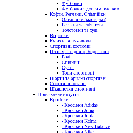
Футболки
Футболки з довгим рукавом
Кофти, Реглани, Олімпійки
Олімпійки (мастерки)
Реглани та світшоти
Толстовки та худі
Вітровки
Куртки та пуховики
Спортивні костюми
Плаття, Спідниці, Боді, Топи
Боді
Спідниці
Сукні
Топи спортивні
Шорти та бриджі спортивні
Спортивні штани
Шкарпетки спортивні
Повсякденне взуття
Кросівки
- Кросівки Adidas
- Кросівки Joma
- Кросівки Jordan
- Кросівки Kelme
- Кросівки New Balance
- Кросівки Nike