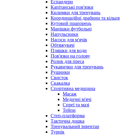
Еспандери
Капітанські пов'язки
Килимки для тренувань
Координаційні драбини та кільця
Кутовий прапорець
Манішки футбольні
Напульсники
Насоси для м'ячів
Обтяжувачі
Пляшки для води
Пов'язки на голову
Ролик для преса
Рукавички для тренувань
Рушники
Свисток
Скакалка
Спортивна медицина
Масаж
Медичні м'ячі
Спреї та мазі
Тейпи
Степ-платформа
Тактична дошка
Тренувальний інвентар
Турнік