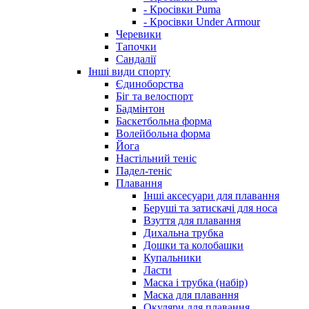
- Кросівки Puma
- Кросівки Under Armour
Черевики
Тапочки
Сандалії
Інші види спорту
Єдиноборства
Біг та велоспорт
Бадмінтон
Баскетбольна форма
Волейбольна форма
Йога
Настільний теніс
Падел-теніс
Плавання
Інші аксесуари для плавання
Беруші та затискачі для носа
Взуття для плавання
Дихальна трубка
Дошки та колобашки
Купальники
Ласти
Маска і трубка (набір)
Маска для плавання
Окуляри для плавання