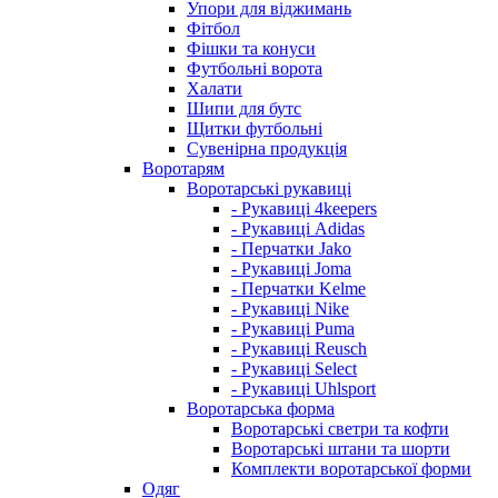
Упори для віджимань
Фітбол
Фішки та конуси
Футбольні ворота
Халати
Шипи для бутс
Щитки футбольні
Сувенірна продукція
Воротарям
Воротарські рукавиці
- Рукавиці 4keepers
- Рукавиці Adidas
- Перчатки Jako
- Рукавиці Joma
- Перчатки Kelme
- Рукавиці Nike
- Рукавиці Puma
- Рукавиці Reusch
- Рукавиці Select
- Рукавиці Uhlsport
Воротарська форма
Воротарські светри та кофти
Воротарські штани та шорти
Комплекти воротарської форми
Одяг