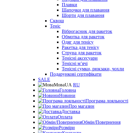
Плавки
Шапочки для плавання
Шорти для плавання
Сквош
Теніс
Віброгасник для ракеток
Обмотка для ракеток
Одяг для тенісу
Ракетка для тенісу
Струна для ракеток
Тенісні аксесуари
Тенісні мʼячі
Тенісні сумки, рюкзаки, чохли
Подарункові сертифікати
SALE
Мова
UA
RU
Головна
Новини
Програма лояльності
Про магазин
Доставка
Оплата
Обмін/Повернення
Розміри
Контакти