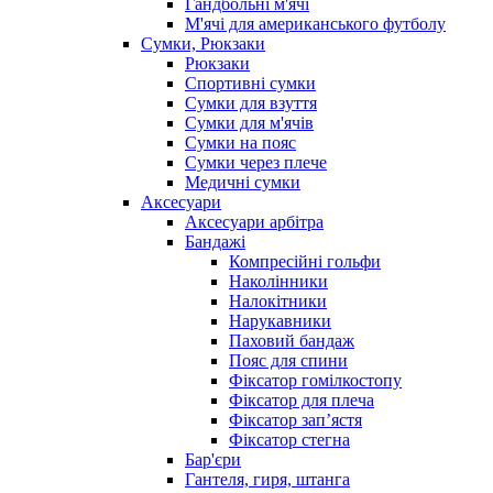
Гандбольні м'ячі
М'ячі для американського футболу
Сумки, Рюкзаки
Рюкзаки
Спортивні сумки
Сумки для взуття
Сумки для м'ячів
Сумки на пояс
Сумки через плече
Медичні сумки
Аксесуари
Аксесуари арбітра
Бандажі
Компресійні гольфи
Наколінники
Налокітники
Нарукавники
Паховий бандаж
Пояс для спини
Фіксатор гомілкостопу
Фіксатор для плеча
Фіксатор запʼястя
Фіксатор стегна
Бар'єри
Гантеля, гиря, штанга