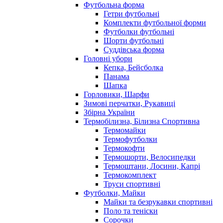
Футбольна форма
Гетри футбольні
Комплекти футбольної форми
Футболки футбольні
Шорти футбольні
Суддівська форма
Головні убори
Кепка, Бейсболка
Панама
Шапка
Горловики, Шарфи
Зимові перчатки, Рукавиці
Збірна України
Термобілизна, Білизна Спортивна
Термомайки
Термофутболки
Термокофти
Термошорти, Велосипедки
Термоштани, Лосини, Капрі
Термокомплект
Труси спортивні
Футболки, Майки
Майки та безрукавки спортивні
Поло та теніски
Сорочки