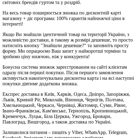
світових брендів гуртом та у роздріб.
На весь товар поширюється знижка по дисконтній карті
магазину + діє програма: 100% гарантія найнижчої ціни в
інтернеті!
Якщо Ви знайшли ідентичний товар на території України, з
можливістю доставки, в такому ж розмірі дешевше, то просто
натисніть кнопку "Знайшли дешевше?" та заповніть просту
форму. Ми опрацюємо Ваш запит у найкоротші терміни та
зробимо ціну нижчою, ніж у конкурента!
Бонусна система знижок зареєстрованим на сайті клієнтам
одразу після першої покупки. Після першого замовлення
активується накопичувальна дисконтна карта і на всі наступні
покупки діятиме додаткова знижка.
Експрес доставка в Київ, Харків, Одеса, Дніпро, Запоріжжя,
Львів, Кривий Ріг, Миколаїв, Вінниця, Чернігів, Полтава,
Хмельницький, Черкаси, Чернівці, Житомир, Суми, Рівне,
Івано-Франківськ, Кам'янське, Тернопіль, Кропивницький,
Кременчук, Луцьк, Біла Церква, Ужгород, Бровари,
Павлоград, Вишгород, а також доставка по Україні.
Залишилися питання – пишіть у Viber, WhatsApp, Telegram,
Facebook, Instagram і ми допоможемо з вибором.