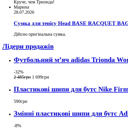
Круче, чем Трионда!
Марина
28.07.2026
Сумка для тенісу Head BASE RACQUET BAG 
Дійсно оригінальна сумка.
Лідери продажів
Футбольний м’яч adidas Trionda Wor
-32%
2 485
грн
1 699
грн
Пластикові шипи для бутс Nike Fir
590
грн
Змінні пластикові шипи для бутс Ad
-8%