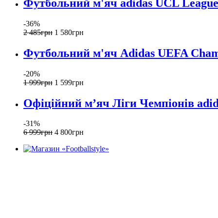
Футбольний м'яч adidas UCL League
-36%
2 485
грн
1 580
грн
Футбольний м'яч Adidas UEFA Champ
-20%
1 999
грн
1 599
грн
Офіційний мʼяч Ліги Чемпіонів adid
-31%
6 999
грн
4 800
грн