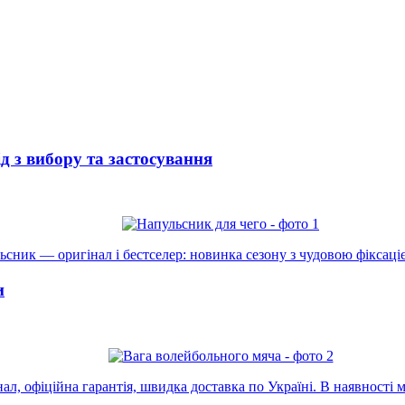
 з вибору та застосування
сник — оригінал і бестселер: новинка сезону з чудовою фіксаціє
и
л, офіційна гарантія, швидка доставка по Україні. В наявності м