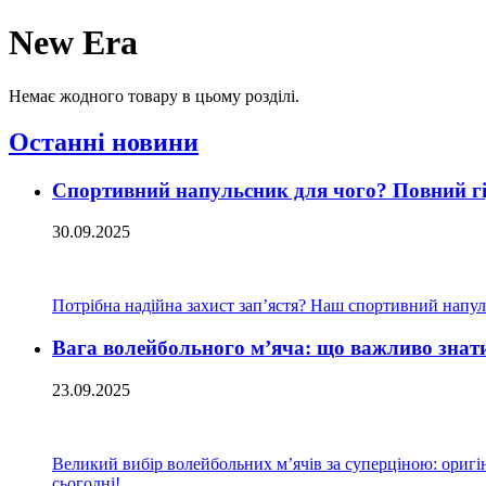
New Era
Немає жодного товару в цьому розділі.
Останні новини
Спортивний напульсник для чого? Повний гід
30.09.2025
Потрібна надійна захист зап’ястя? Наш спортивний напуль
Вага волейбольного м’яча: що важливо знат
23.09.2025
Великий вибір волейбольних м’ячів за суперціною: оригіна
сьогодні!