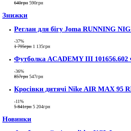
640
грн
590
грн
Знижки
Реглан для бігу Joma RUNNING NIG
-37%
1 795
грн
1 135
грн
Футболка ACADEMY III 101656.602 
-36%
857
грн
547
грн
Кросівки дитячі Nike AIR MAX 95 
-11%
5 841
грн
5 204
грн
Новинки