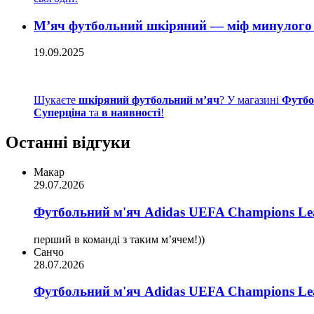
М’яч футбольний шкіряний — міф минулого 
19.09.2025
Шукаєте
шкіряний футбольний м’яч
? У магазині
Футбо
Суперціна
та
в наявності
!
Останні відгуки
Макар
29.07.2026
Футбольний м'яч Adidas UEFA Champions Lea
перший в команді з таким мʼячем!))
Санчо
28.07.2026
Футбольний м'яч Adidas UEFA Champions Lea