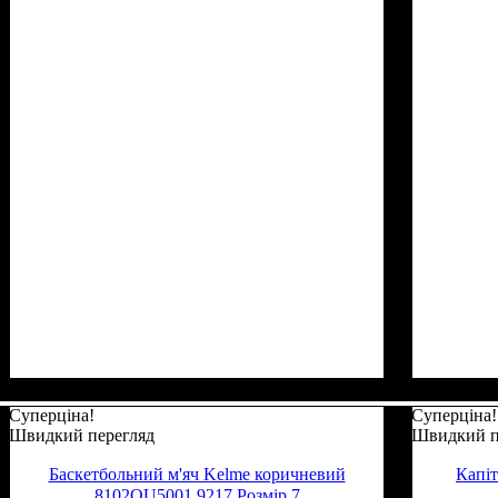
Суперціна!
Суперціна!
Швидкий перегляд
Швидкий п
Баскетбольний м'яч Kelme коричневий
Капіт
8102QU5001.9217 Розмір 7