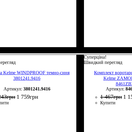
Суперціна!
ерегляд
Швидкий перегляд
ка Kelme WINDPROOF темно-синя
Комплект воротар
3801241.9416
Kelme ZAMOR
8461ZB
3801241.9416
84
243
грн
1 759
грн
1 467
грн
1 1
пити
Купити