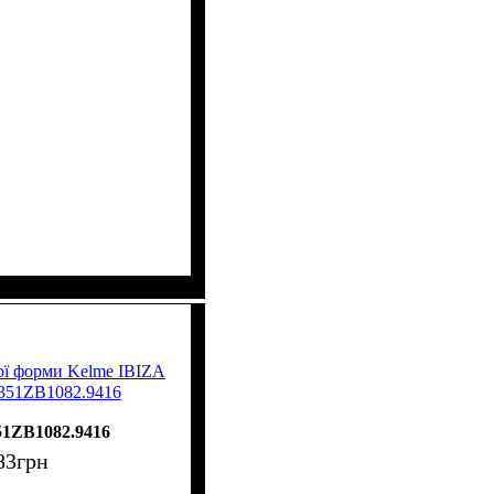
ої форми Kelme IBIZA
8351ZB1082.9416
51ZB1082.9416
83
грн