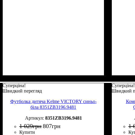
Суперціна!
Суперціна!
Швидкий перегляд
Швидкий п
Футболка дитяча Kelme VICTORY синьо-
Ком
біла 8351ZB3196.9481
8351ZB3196.9481
1 029
грн
807
грн
1 
Купити
Ку