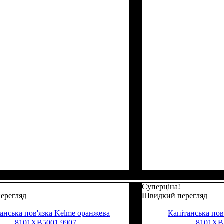
Суперціна!
ерегляд
Швидкий перегляд
анська пов'язка Kelme оранжева
Капітанська пов
8101XB5001.9907
8101XB