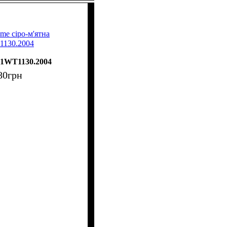
me сіро-м'ятна
1130.2004
61WT1130.2004
80
грн