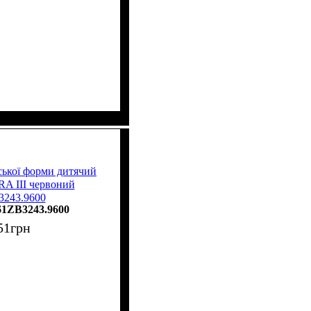
ської форми дитячий
A III червоний
3243.9600
61ZB3243.9600
51
грн