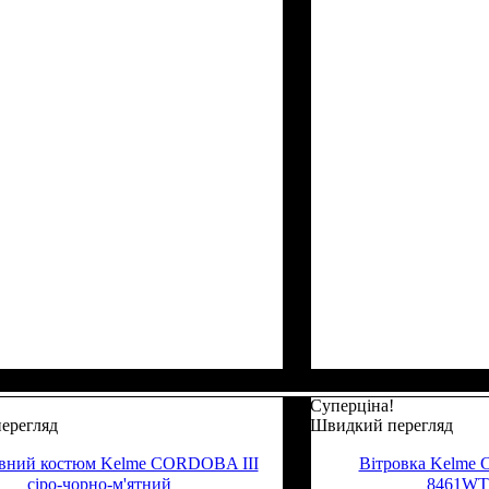
Суперціна!
ерегляд
Швидкий перегляд
вний костюм Kelme CORDOBA III
Вітровка Kelme
сіро-чорно-м'ятний
8461WT