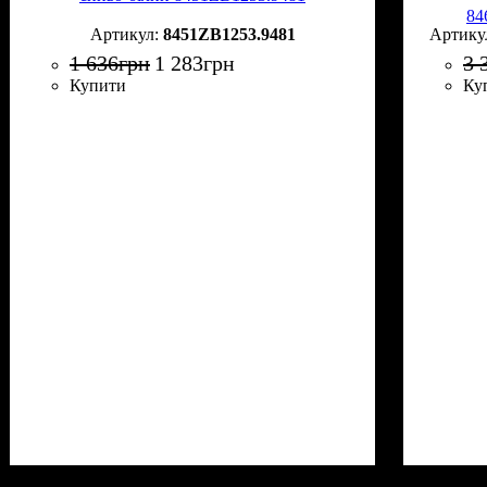
84
8451ZB1253.9481
1 636
грн
1 283
грн
3 
Купити
Ку