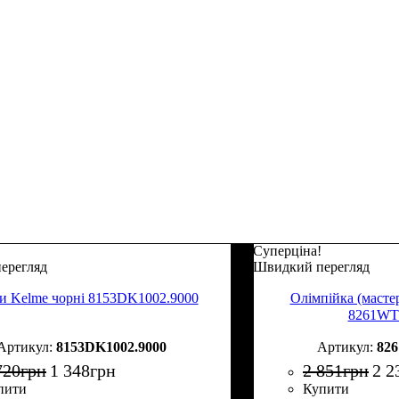
Суперціна!
ерегляд
Швидкий перегляд
 Kelme чорні 8153DK1002.9000
Олімпійка (мастер
8261WT
8153DK1002.9000
82
720
грн
1 348
грн
2 851
грн
2 2
пити
Купити