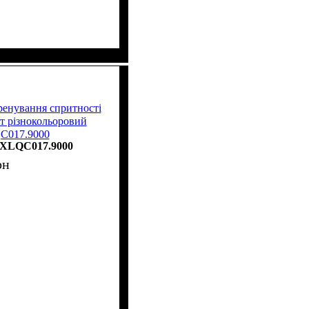
тренування спритності
т різнокольоровий
C017.9000
XLQC017.9000
рн