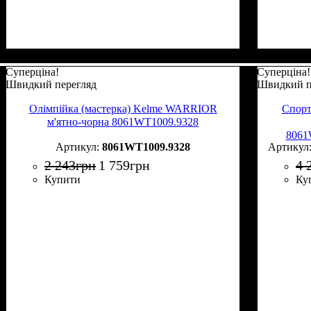
Суперціна!
Суперціна!
Швидкий перегляд
Швидкий п
Олімпійка (мастерка) Kelme WARRIOR
Спор
м'ятно-чорна 8061WT1009.9328
8061
8061WT1009.9328
2 243
грн
1 759
грн
4 
Купити
Ку