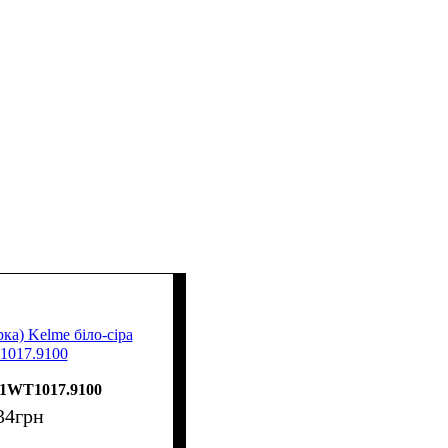
ка) Kelme біло-сіра
1017.9100
61WT1017.9100
34
грн