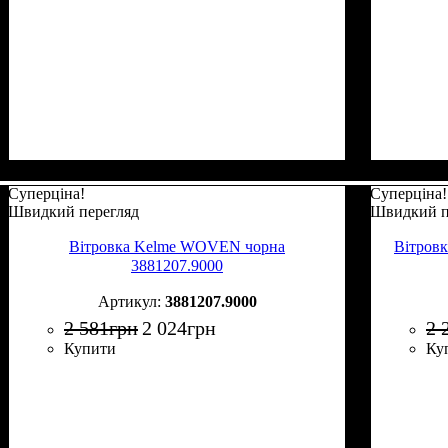
Суперціна!
Суперціна!
Швидкий перегляд
Швидкий п
Вітровка Kelme WOVEN чорна
Вітров
3881207.9000
3881207.9000
2 581
грн
2 024
грн
2 
Купити
Ку