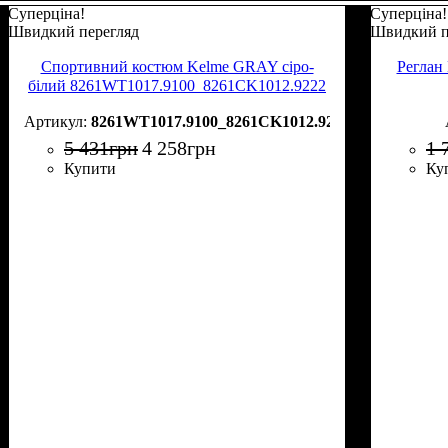
Суперціна!
Суперціна!
Швидкий перегляд
Швидкий п
Спортивний костюм Kelme GRAY сіро-
Реглан
білий 8261WT1017.9100_8261CK1012.9222
8261WT1017.9100_8261CK1012.9222
5 431
грн
4 258
грн
1 
Купити
Ку