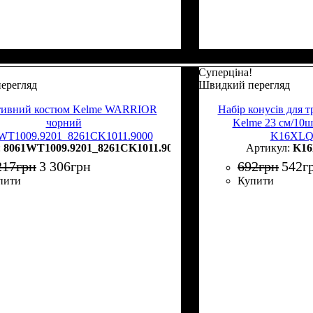
Суперціна!
ерегляд
Швидкий перегляд
тивний костюм Kelme WARRIOR
Набір конусів для 
чорний
Kelme 23 см/10ш
WT1009.9201_8261CK1011.9000
K16XLQ
8061WT1009.9201_8261CK1011.9000
K16
217
грн
3 306
грн
692
грн
542
г
пити
Купити