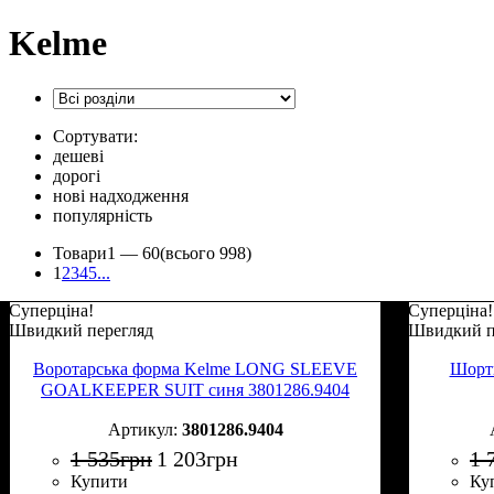
Kelme
Сортувати:
дешеві
дорогі
нові надходження
популярність
Товари
1 —
60
(всього 998)
1
2
3
4
5
...
Суперціна!
Суперціна!
Швидкий перегляд
Швидкий п
Воротарська форма Kelme LONG SLEEVE
Шорти
GOALKEEPER SUIT синя 3801286.9404
3801286.9404
1 535
грн
1 203
грн
1 
Купити
Ку