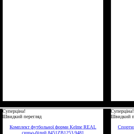
Суперціна!
Суперціна!
Швидкий перегляд
Швидкий п
Комплект футбольної форми Kelme REAL
Спорти
синьо-білий 8451ZB1253.9481