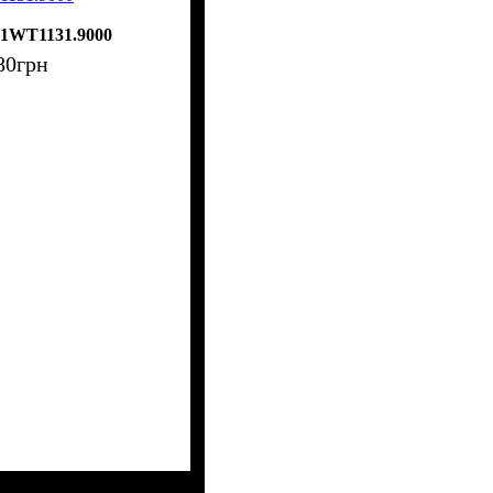
61WT1131.9000
80
грн