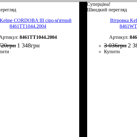
Суперціна!
ерегляд
Швидкий перегляд
 Kelme CORDOBA III сіро-м'ятний
Вітровка Kel
8461TT1044.2004
8461WT
8461TT1044.2004
84
720
грн
1 348
грн
3 036
грн
2 3
пити
Купити