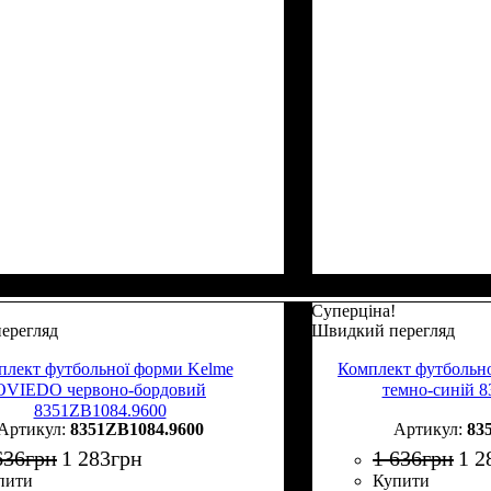
Суперціна!
ерегляд
Швидкий перегляд
плект футбольної форми Kelme
Комплект футбольн
OVIEDO червоно-бордовий
темно-синій 
8351ZB1084.9600
8351ZB1084.9600
83
636
грн
1 283
грн
1 636
грн
1 2
пити
Купити