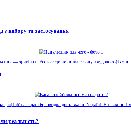
 з вибору та застосування
сник — оригінал і бестселер: новинка сезону з чудовою фіксаціє
и
л, офіційна гарантія, швидка доставка по Україні. В наявності м
чи реальність?