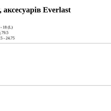
, аксесуарів Everlast
 - 18 (L)
д 79.5
.5 - 24.75