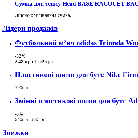
Сумка для тенісу Head BASE RACQUET BAG 
Дійсно оригінальна сумка.
Лідери продажів
Футбольний м’яч adidas Trionda Wor
-32%
2 485
грн
1 699
грн
Пластикові шипи для бутс Nike Fir
590
грн
Змінні пластикові шипи для бутс Ad
-8%
640
грн
590
грн
Знижки