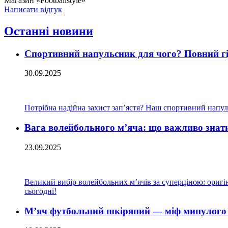
Магазин «Footballstyle»
Написати відгук
Останні новини
Спортивний напульсник для чого? Повний гід
30.09.2025
Потрібна надійна захист зап’ястя? Наш спортивний напуль
Вага волейбольного м’яча: що важливо знат
23.09.2025
Великий вибір волейбольних м’ячів за суперціною: оригіна
сьогодні!
М’яч футбольний шкіряний — міф минулого 