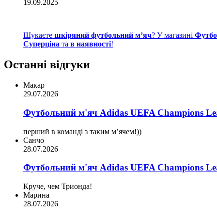
19.09.2025
Шукаєте
шкіряний футбольний м’яч
? У магазині
Футбо
Суперціна
та
в наявності
!
Останні відгуки
Макар
29.07.2026
Футбольний м'яч Adidas UEFA Champions Lea
перший в команді з таким мʼячем!))
Санчо
28.07.2026
Футбольний м'яч Adidas UEFA Champions Lea
Круче, чем Трионда!
Марина
28.07.2026