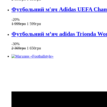
Футбольний м'яч Adidas UEFA Champ
-20%
1 999
грн
1 599
грн
Футбольний м’яч adidas Trionda Wor
-30%
2 369
грн
1 650
грн