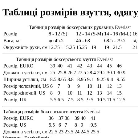
Таблиці розмірів взуття, одягу
Таблиця розмірів боксерських рукавиць Everlast
Розмір
8 - 12 (S)
12 - 14 (S-M)
14 - 16 (M-L)
16
Вага, кг
до 45.5
46 - 68
68.5 - 79.5
ві
Окружність руки, см
12.75 - 15.25
15.25 - 19
19 - 21.5
21
Таблиця розмірів боксерського взуття Everlast
Розмір, EURO
39
40
41
42
43
44
45
46
Довжина устілки, см
25
25.8
26.7
27.5
28.4
29.2
30.1
30.9
Ширина устілки, см
8.5
8.65
8.8
8.95
9.1
9.25
9.4
9.55
Розмір чоловічий, US
6
7
8
9
10
11
12
13
Розмір жіночий, US
8
9
10
11
12
13
14
15
Розмір, UK
5.5
6.5
7.5
8.5
9.5
10.5
11.5
12.5
Таблиця розмірів боксерського взуття Everlast
Розмір, EURO
36
37
38
39
40
41
Розмір, US
5.5
6
7
8
9
9.5
Довжина устілки, см
22.5
23
23.5
24
24.5
25.5