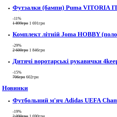
Футзалки (бампи) Puma VITORIA IT
-11%
1 899
грн
1 691
грн
Комплект літній Joma HOBBY (поло
-29%
2 600
грн
1 846
грн
Дитячі воротарські рукавички 4keep
-15%
706
грн
602
грн
Новинки
Футбольний м'яч Adidas UEFA Champ
-19%
2 090
грн
1 690
грн