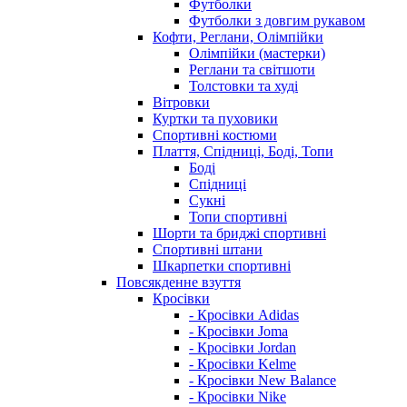
Футболки
Футболки з довгим рукавом
Кофти, Реглани, Олімпійки
Олімпійки (мастерки)
Реглани та світшоти
Толстовки та худі
Вітровки
Куртки та пуховики
Спортивні костюми
Плаття, Спідниці, Боді, Топи
Боді
Спідниці
Сукні
Топи спортивні
Шорти та бриджі спортивні
Спортивні штани
Шкарпетки спортивні
Повсякденне взуття
Кросівки
- Кросівки Adidas
- Кросівки Joma
- Кросівки Jordan
- Кросівки Kelme
- Кросівки New Balance
- Кросівки Nike