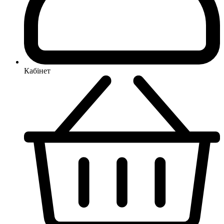
Кабінет