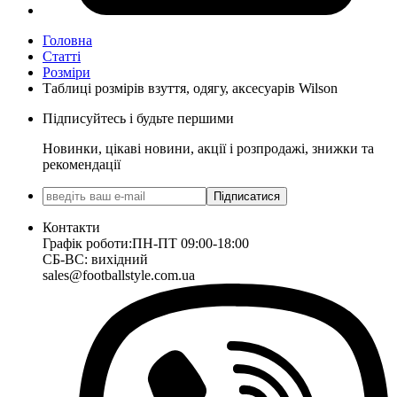
Головна
Статті
Розміри
Таблиці розмірів взуття, одягу, аксесуарів Wilson
Підписуйтесь і будьте першими
Новинки, цікаві новини, акції і розпродажі, знижки та
рекомендації
Підписатися
Контакти
Графік роботи:
ПН-ПТ 09:00-18:00
СБ-ВС: вихідний
sales@footballstyle.com.ua