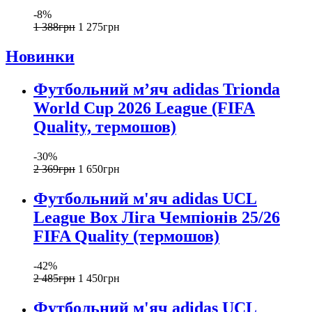
-8%
1 388
грн
1 275
грн
Новинки
Футбольний м’яч adidas Trionda
World Cup 2026 League (FIFA
Quality, термошов)
-30%
2 369
грн
1 650
грн
Футбольний м'яч adidas UCL
League Box Ліга Чемпіонів 25/26
FIFA Quality (термошов)
-42%
2 485
грн
1 450
грн
Футбольний м'яч adidas UCL