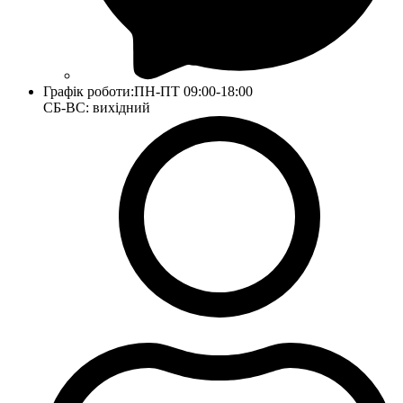
Графік роботи:
ПН-ПТ 09:00-18:00
СБ-ВС: вихідний