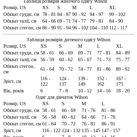
Таблиця розмірів жіночого одягу Wilson
Розмір, US
XS
S
M
L
XL
Обхват груди, см
78 - 81
84 - 87
90 - 92
94 - 97
99 - 102
Обхват талії, см
64 - 66
69 - 71
74 - 77
79 - 81
84 - 90
Обхват стегон, см
86 - 90
91 - 94
96 - 102
104 - 110
112 - 117
Таблиця розмірів дитячого одягу Wilson
Розмір, US
XS
S
M
L
XL
Обхват груди, см
58 - 61
66 - 69
69 - 71
77 - 81
84 - 89
Обхват талії, см
56 - 59
60 - 62
65 - 67
71 - 73
75 - 77
Обхват стегон,
61 - 64
70 - 72
74 - 77
81 - 86
89 - 92
см
116 -
124 -
139 -
152 -
167 -
Зріст, см
122
137
149
162
175
Вік, років
6
7 - 8
10 - 12
14 - 16
18 - 20
Одяг для дівчаток Wilson
Розмір, US
XS
S
M
L
Обхват груди, см
58 - 61
66 - 69
71 - 76
81 - 86
Обхват талії, см
56 - 58
60 - 62
64 - 66
71 - 76
Обхват стегон, см
61 - 64
70 - 72
76 - 81
86 - 91
Зріст, см
116 - 122
124 - 132
135 - 145
147 - 157