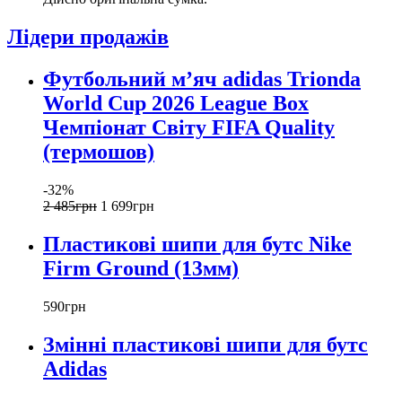
Лідери продажів
Футбольний м’яч adidas Trionda
World Cup 2026 League Box
Чемпіонат Світу FIFA Quality
(термошов)
-32%
2 485
грн
1 699
грн
Пластикові шипи для бутс Nike
Firm Ground (13мм)
590
грн
Змінні пластикові шипи для бутс
Adidas