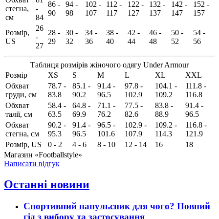
86 -
94 -
102 -
112 -
122 -
132 -
142 -
152 -
стегна,
-
90
98
107
117
127
137
147
157
см
84
26
Розмір,
28 -
30 -
34 -
38 -
42 -
46 -
50 -
54 -
-
US
29
32
36
40
44
48
52
56
27
Таблиця розмірів жіночого одягу Under Armour
Розмір
XS
S
M
L
XL
XXL
Обхват
78.7 -
85.1 -
91.4 -
97.8 -
104.1 -
111.8 -
груди, см
83.8
90.2
96.5
102.9
109.2
116.8
Обхват
58.4 -
64.8 -
71.1 -
77.5 -
83.8 -
91.4 -
талії, см
63.5
69.9
76.2
82.6
88.9
96.5
Обхват
90.2 -
91.4 -
96.5 -
102.9 -
109.2 -
116.8 -
стегна, см
95.3
96.5
101.6
107.9
114.3
121.9
Розмір, US
0 - 2
4 - 6
8 - 10
12 - 14
16
18
Магазин «Footballstyle»
Написати відгук
Останні новини
Спортивний напульсник для чого? Повний
гід з вибору та застосування