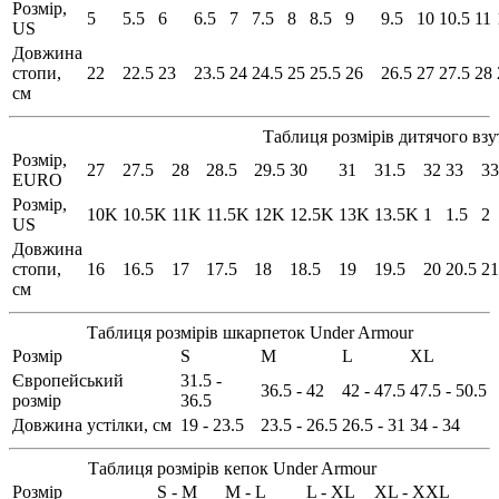
Розмір,
5
5.5
6
6.5
7
7.5
8
8.5
9
9.5
10
10.5
11
US
Довжина
стопи,
22
22.5
23
23.5
24
24.5
25
25.5
26
26.5
27
27.5
28
см
Таблиця розмірів дитячого взу
Розмір,
27
27.5
28
28.5
29.5
30
31
31.5
32
33
33
EURO
Розмір,
10K
10.5K
11K
11.5K
12K
12.5K
13K
13.5K
1
1.5
2
US
Довжина
стопи,
16
16.5
17
17.5
18
18.5
19
19.5
20
20.5
21
см
Таблиця розмірів шкарпеток Under Armour
Розмір
S
M
L
XL
Європейський
31.5 -
36.5 - 42
42 - 47.5
47.5 - 50.5
розмір
36.5
Довжина устілки, см
19 - 23.5
23.5 - 26.5
26.5 - 31
34 - 34
Таблиця розмірів кепок Under Armour
Розмір
S - M
M - L
L - XL
XL - XXL