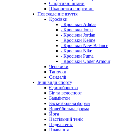
Спортивні штани
Шкарпетки спортивні
Повсякденне взуття
Кросівки
- Кросівки Adidas
- Кросівки Joma
- Кросівки Jordan
- Кросівки Kelme
- Кросівки New Balance
- Кросівки Nike
- Кросівки Puma
- Кросівки Under Armour
Черевики
Тапочки
Сандалії
Інші види спорту
Єдиноборства
Біг та велоспорт
Бадмінтон
Баскетбольна форма
Волейбольна форма
Йога
Настільний теніс
Падел-теніс
Плавання