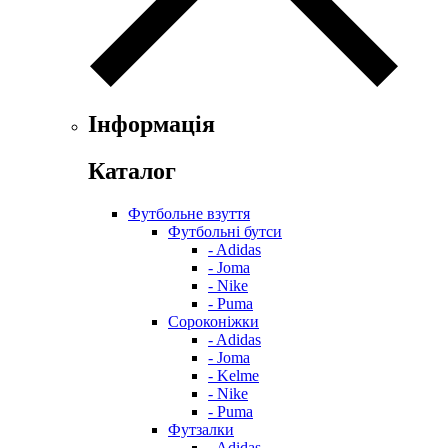
Інформація
Каталог
Футбольне взуття
Футбольні бутси
- Adidas
- Joma
- Nike
- Puma
Сороконіжки
- Adidas
- Joma
- Kelme
- Nike
- Puma
Футзалки
- Adidas