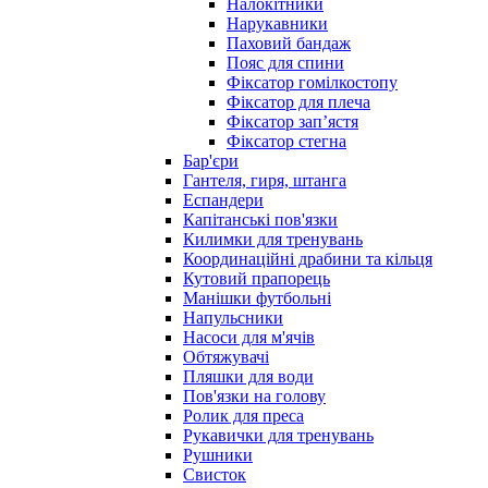
Налокітники
Нарукавники
Паховий бандаж
Пояс для спини
Фіксатор гомілкостопу
Фіксатор для плеча
Фіксатор запʼястя
Фіксатор стегна
Бар'єри
Гантеля, гиря, штанга
Еспандери
Капітанські пов'язки
Килимки для тренувань
Координаційні драбини та кільця
Кутовий прапорець
Манішки футбольні
Напульсники
Насоси для м'ячів
Обтяжувачі
Пляшки для води
Пов'язки на голову
Ролик для преса
Рукавички для тренувань
Рушники
Свисток