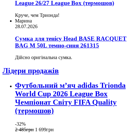
League 26/27 League Box (термошов)
Круче, чем Трионда!
Марина
28.07.2026
Сумка для тенісу Head BASE RACQUET
BAG M 50L темно-синя 261315
Дійсно оригінальна сумка.
Лідери продажів
Футбольний м’яч adidas Trionda
World Cup 2026 League Box
Чемпіонат Світу FIFA Quality
(термошов)
-32%
2 485
грн
1 699
грн