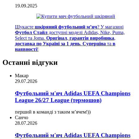
19.09.2025
Шукаєте
шкіряний футбольний м’яч
? У магазині
Футбол Стайл
доступні моделі Adidas, Nike, Puma,
Select та Joma.
Оригінал
,
гарантія виробника
,
доставка по Україні за 1 день
.
Суперціна
та
в
наявності
!
Останні відгуки
Макар
29.07.2026
Футбольний м'яч Adidas UEFA Champions
League 26/27 League (термошов)
перший в команді з таким мʼячем!))
Санчо
28.07.2026
Футбольний м'яч Adidas UEFA Champions