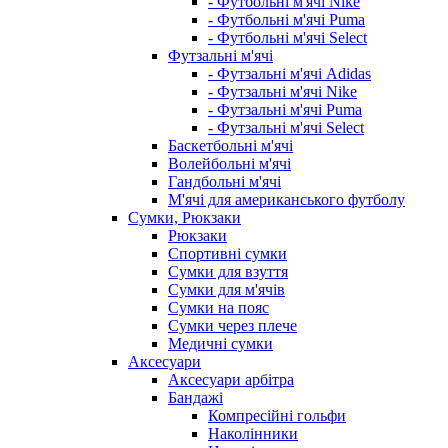
- Футбольні м'ячі Nike
- Футбольні м'ячі Puma
- Футбольні м'ячі Select
Футзальні м'ячі
- Футзальні м'ячі Adidas
- Футзальні м'ячі Nike
- Футзальні м'ячі Puma
- Футзальні м'ячі Select
Баскетбольні м'ячі
Волейбольні м'ячі
Гандбольні м'ячі
М'ячі для американського футболу
Сумки, Рюкзаки
Рюкзаки
Спортивні сумки
Сумки для взуття
Сумки для м'ячів
Сумки на пояс
Сумки через плече
Медичні сумки
Аксесуари
Аксесуари арбітра
Бандажі
Компресійні гольфи
Наколінники