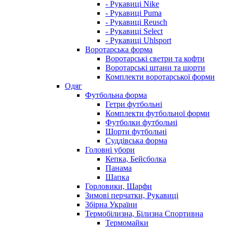
- Рукавиці Nike
- Рукавиці Puma
- Рукавиці Reusch
- Рукавиці Select
- Рукавиці Uhlsport
Воротарська форма
Воротарські светри та кофти
Воротарські штани та шорти
Комплекти воротарської форми
Одяг
Футбольна форма
Гетри футбольні
Комплекти футбольної форми
Футболки футбольні
Шорти футбольні
Суддівська форма
Головні убори
Кепка, Бейсболка
Панама
Шапка
Горловики, Шарфи
Зимові перчатки, Рукавиці
Збірна України
Термобілизна, Білизна Спортивна
Термомайки