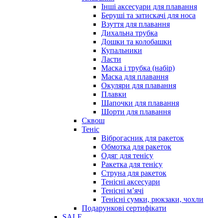
Інші аксесуари для плавання
Беруші та затискачі для носа
Взуття для плавання
Дихальна трубка
Дошки та колобашки
Купальники
Ласти
Маска і трубка (набір)
Маска для плавання
Окуляри для плавання
Плавки
Шапочки для плавання
Шорти для плавання
Сквош
Теніс
Віброгасник для ракеток
Обмотка для ракеток
Одяг для тенісу
Ракетка для тенісу
Струна для ракеток
Тенісні аксесуари
Тенісні мʼячі
Тенісні сумки, рюкзаки, чохли
Подарункові сертифікати
SALE