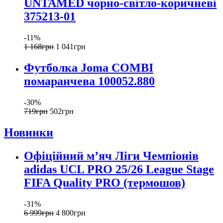
UNTAMED чорно-світло-коричневі
375213-01
-11%
1 168
грн
1 041
грн
Футболка Joma COMBI
помаранчева 100052.880
-30%
719
грн
502
грн
Новинки
Офіційний мʼяч Ліги Чемпіонів
adidas UCL PRO 25/26 League Stage
FIFA Quality PRO (термошов)
-31%
6 999
грн
4 800
грн