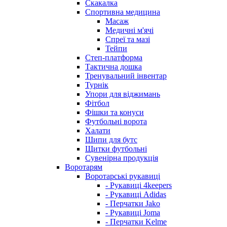
Скакалка
Спортивна медицина
Масаж
Медичні м'ячі
Спреї та мазі
Тейпи
Степ-платформа
Тактична дошка
Тренувальний інвентар
Турнік
Упори для віджимань
Фітбол
Фішки та конуси
Футбольні ворота
Халати
Шипи для бутс
Щитки футбольні
Сувенірна продукція
Воротарям
Воротарські рукавиці
- Рукавиці 4keepers
- Рукавиці Adidas
- Перчатки Jako
- Рукавиці Joma
- Перчатки Kelme