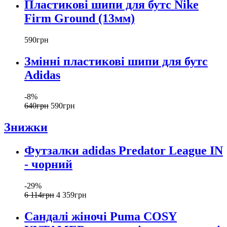
Пластикові шипи для бутс Nike
Firm Ground (13мм)
590
грн
Змінні пластикові шипи для бутс
Adidas
-8%
640
грн
590
грн
Знижки
Футзалки adidas Predator League IN
- чорний
-29%
6 114
грн
4 359
грн
Сандалі жіночі Puma COSY