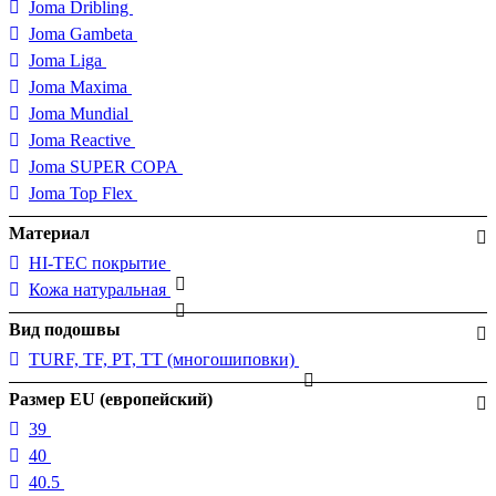
Joma Dribling
Joma Gambeta
Joma Liga
Joma Maxima
Joma Mundial
Joma Reactive
Joma SUPER COPA
Joma Top Flex
Материал
HI-TEC покрытие
Кожа натуральная
Вид подошвы
TURF, TF, PT, TT (многошиповки)
Размер EU (европейский)
39
40
40.5