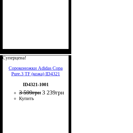
Суперцена!
Сороконожки Adidas Copa
Pure.3 TF (кожа) ID4321
ID4321-1001
3 599
грн
3 239
грн
Купить