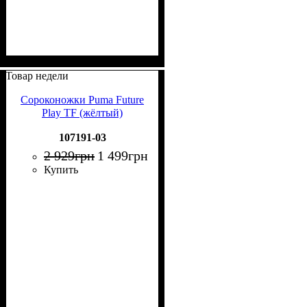
Товар недели
Сороконожки Puma Future
Play TF (жёлтый)
107191-03
2 929
грн
1 499
грн
Купить