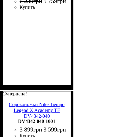
6 239
грн
5 759
грн
Купить
Суперцена!
Сороконожки Nike Tiempo
Legend X Academy TF
DV4342-040
DV4342-040-1001
3 899
грн
3 599
грн
Купить