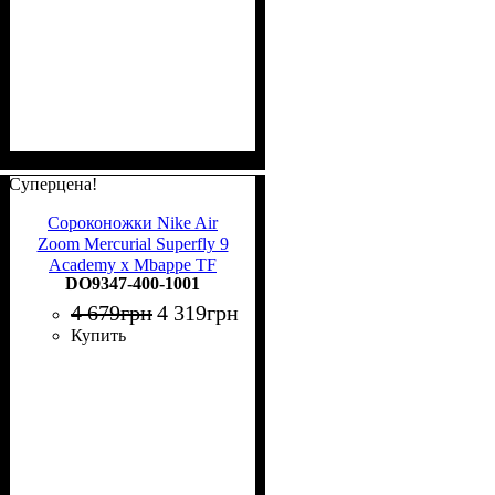
Суперцена!
Сороконожки Nike Air
Zoom Mercurial Superfly 9
Academy x Mbappe TF
DO9347-400-1001
DO9347-400
4 679
грн
4 319
грн
Купить