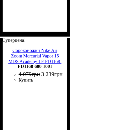
Суперцена!
Сороконожки Nike Air
Zoom Mercurial Vapor 15
MDS Academy TF FD1168-
FD1168-600-1001
600
4 079
грн
3 239
грн
Купить