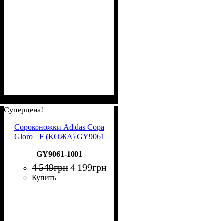
Суперцена!
Сороконожки Adidas Copa
Gloro TF (КОЖА) GY9061
GY9061-1001
4 549
грн
4 199
грн
Купить