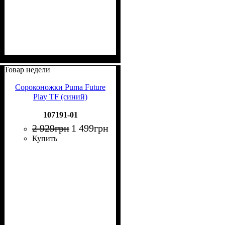
Товар недели
Сороконожки Puma Future
Play TF (синий)
107191-01
2 929
грн
1 499
грн
Купить