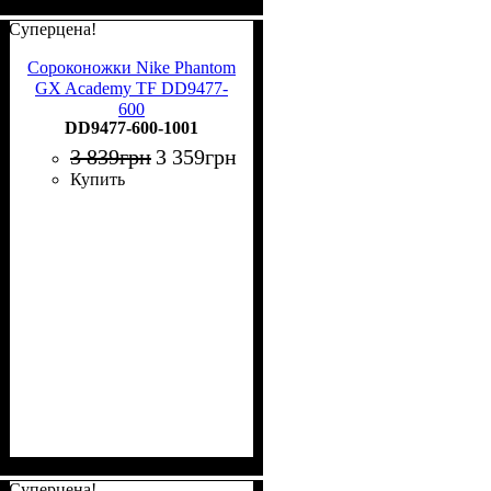
Суперцена!
Сороконожки Nike Phantom
GX Academy TF DD9477-
600
DD9477-600-1001
3 839
грн
3 359
грн
Купить
Суперцена!