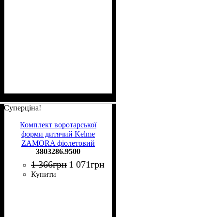
Суперціна!
Комплект воротарської
форми дитячий Kelme
ZAMORA фіолетовий
3803286.9500
3803286.9500
1 366
грн
1 071
грн
Купити