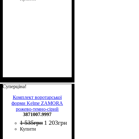
Суперціна!
Комплект воротарської
форми Kelme ZAMORA
рожево-темно-сірий
3871007.9997
3871007.9997
1 535
грн
1 203
грн
Купити