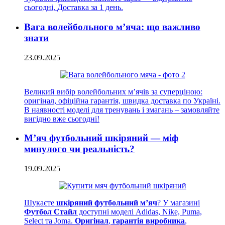
сьогодні, Доставка за 1 день.
Вага волейбольного м’яча: що важливо
знати
23.09.2025
Великий вибір волейбольних м’ячів за суперціною:
оригінал, офіційна гарантія, швидка доставка по Україні.
В наявності моделі для тренувань і змагань – замовляйте
вигідно вже сьогодні!
М’яч футбольний шкіряний — міф
минулого чи реальність?
19.09.2025
Шукаєте
шкіряний футбольний м’яч
? У магазині
Футбол Стайл
доступні моделі Adidas, Nike, Puma,
Select та Joma.
Оригінал
,
гарантія виробника
,