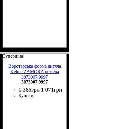
Суперціна!
Воротарська форма дитяча
Kelme ZAMORA рожева
3873007.9997
3873007.9997
1 366
грн
1 071
грн
Купити