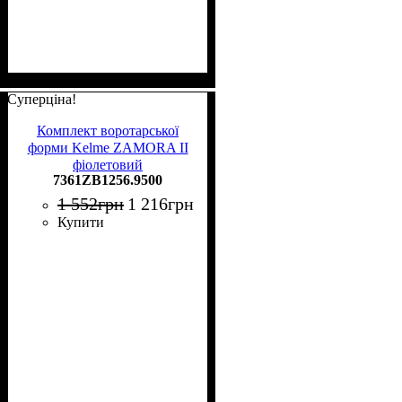
Суперціна!
Комплект воротарської
форми Kelme ZAMORA II
фіолетовий
7361ZB1256.9500
7361ZB1256.9500
1 552
грн
1 216
грн
Купити