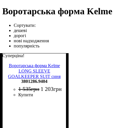
Воротарська форма Kelme
Сортувати:
дешеві
дорогі
нові надходження
популярність
Суперціна!
Воротарська форма Kelme
LONG SLEEVE
GOALKEEPER SUIT синя
3801286.9404
3801286.9404
1 535
грн
1 203
грн
Купити