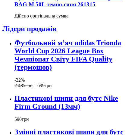
BAG M 50L темно-синя 261315
Дійсно оригінальна сумка.
Лідери продажів
Футбольний м’яч adidas Trionda
World Cup 2026 League Box
Чемпіонат Світу FIFA Quality
(термошов)
-32%
2 485
грн
1 699
грн
Пластикові шипи для бутс Nike
Firm Ground (13мм)
590
грн
Змінні пластикові шипи для бутс