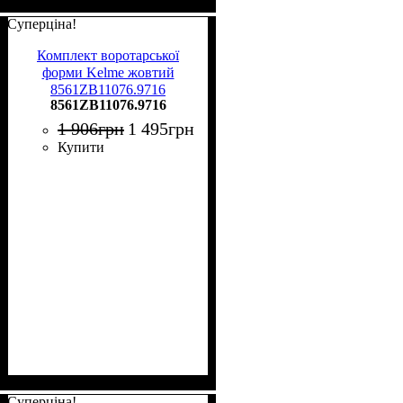
Суперціна!
Комплект воротарської
форми Kelme жовтий
8561ZB11076.9716
8561ZB11076.9716
1 906
грн
1 495
грн
Купити
Суперціна!