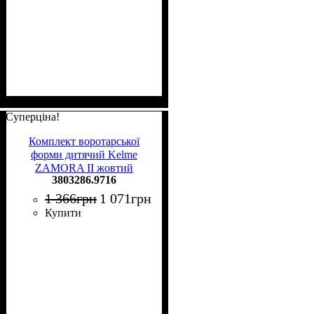
Суперціна!
Комплект воротарської
форми дитячий Kelme
ZAMORA II жовтий
3803286.9716
3803286.9716
1 366
грн
1 071
грн
Купити