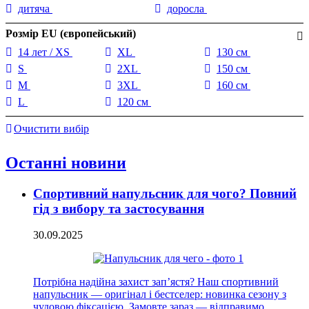
дитяча
доросла
Розмір EU (європейський)
14 лет / XS
XL
130 см
S
2XL
150 см
M
3XL
160 см
L
120 см
Очистити вибір
Останні новини
Спортивний напульсник для чого? Повний
гід з вибору та застосування
30.09.2025
Потрібна надійна захист зап’ястя? Наш спортивний
напульсник — оригінал і бестселер: новинка сезону з
чудовою фіксацією. Замовте зараз — відправимо