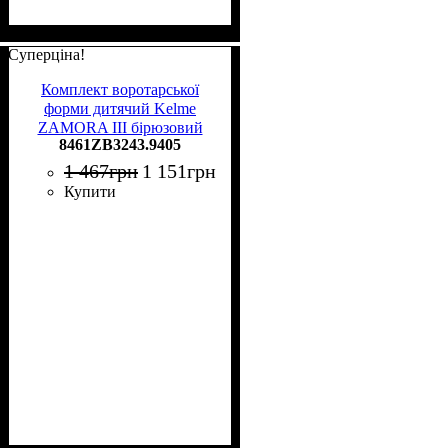
Суперціна!
Комплект воротарської
форми дитячий Kelme
ZAMORA III бірюзовий
8461ZB3243.9405
8461ZB3243.9405
1 467
грн
1 151
грн
Купити