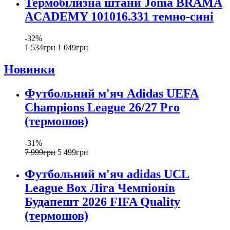
Термобілизна штани Joma BRAMA
ACADEMY 101016.331 темно-сині
-32%
1 534
грн
1 049
грн
Новинки
Футбольний м'яч Adidas UEFA
Champions League 26/27 Pro
(термошов)
-31%
7 999
грн
5 499
грн
Футбольний м'яч adidas UCL
League Box Ліга Чемпіонів
Будапешт 2026 FIFA Quality
(термошов)