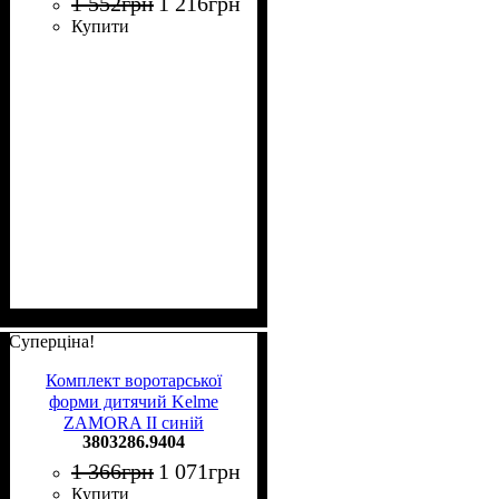
1 552
грн
1 216
грн
Купити
Суперціна!
Комплект воротарської
форми дитячий Kelme
ZAMORA II синій
3803286.9404
3803286.9404
1 366
грн
1 071
грн
Купити