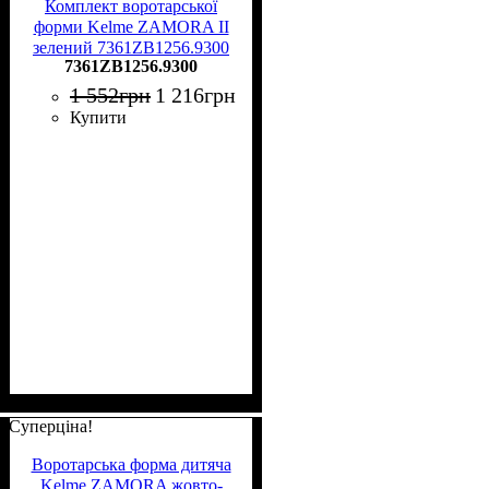
Комплект воротарської
форми Kelme ZAMORA II
зелений 7361ZB1256.9300
7361ZB1256.9300
1 552
грн
1 216
грн
Купити
Суперціна!
Воротарська форма дитяча
Kelme ZAMORA жовто-