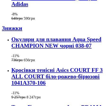
Adidas
-8%
640
грн
590
грн
Знижки
Окуляри для плавання Aqua Speed
CHAMPION NEW чорні 038-07
-11%
736
грн
656
грн
Кросівки тенісні Asics COURT FF 3
ALL COURT біло-рожево-бірюзові
1041A370-106
-11%
9 257
грн
8 247
грн