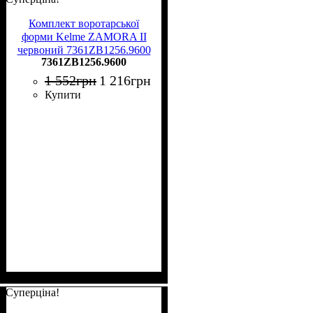
Комплект воротарської
форми Kelme ZAMORA II
червоний 7361ZB1256.9600
7361ZB1256.9600
1 552
грн
1 216
грн
Купити
Суперціна!