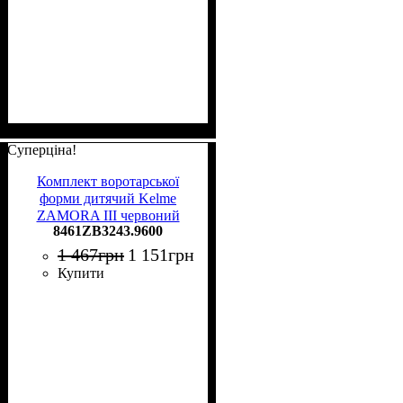
Суперціна!
Комплект воротарської
форми дитячий Kelme
ZAMORA III червоний
8461ZB3243.9600
8461ZB3243.9600
1 467
грн
1 151
грн
Купити