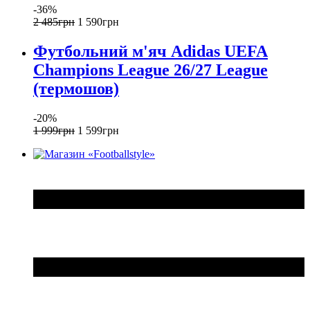
-36%
2 485
грн
1 590
грн
Футбольний м'яч Adidas UEFA
Champions League 26/27 League
(термошов)
-20%
1 999
грн
1 599
грн