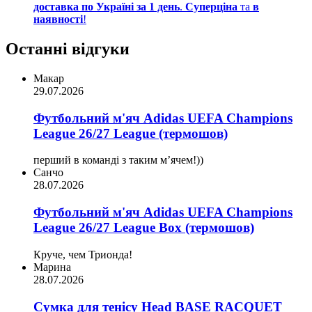
доставка по Україні за 1 день
.
Суперціна
та
в
наявності
!
Останні відгуки
Макар
29.07.2026
Футбольний м'яч Adidas UEFA Champions
League 26/27 League (термошов)
перший в команді з таким мʼячем!))
Санчо
28.07.2026
Футбольний м'яч Adidas UEFA Champions
League 26/27 League Box (термошов)
Круче, чем Трионда!
Марина
28.07.2026
Сумка для тенісу Head BASE RACQUET