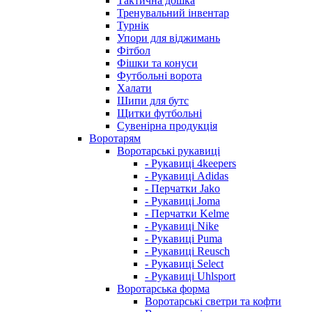
Тактична дошка
Тренувальний інвентар
Турнік
Упори для віджимань
Фітбол
Фішки та конуси
Футбольні ворота
Халати
Шипи для бутс
Щитки футбольні
Сувенірна продукція
Воротарям
Воротарські рукавиці
- Рукавиці 4keepers
- Рукавиці Adidas
- Перчатки Jako
- Рукавиці Joma
- Перчатки Kelme
- Рукавиці Nike
- Рукавиці Puma
- Рукавиці Reusch
- Рукавиці Select
- Рукавиці Uhlsport
Воротарська форма
Воротарські светри та кофти