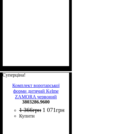
Суперціна!
Комплект воротарської
форми дитячий Kelme
ZAMORA червоний
3803286.9600
3803286.9600
1 366
грн
1 071
грн
Купити