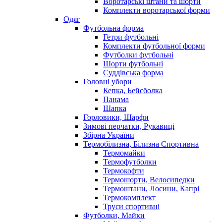
Воротарські штани та шорти
Комплекти воротарської форми
Одяг
Футбольна форма
Гетри футбольні
Комплекти футбольної форми
Футболки футбольні
Шорти футбольні
Суддівська форма
Головні убори
Кепка, Бейсболка
Панама
Шапка
Горловики, Шарфи
Зимові перчатки, Рукавиці
Збірна України
Термобілизна, Білизна Спортивна
Термомайки
Термофутболки
Термокофти
Термошорти, Велосипедки
Термоштани, Лосини, Капрі
Термокомплект
Труси спортивні
Футболки, Майки