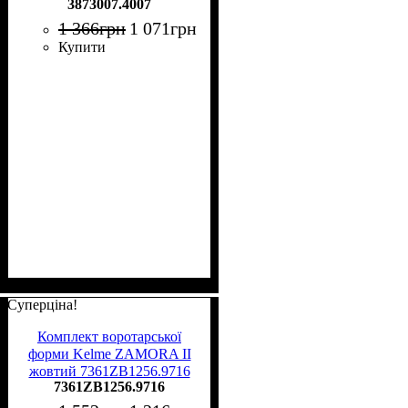
3873007.4007
1 366
грн
1 071
грн
Купити
Суперціна!
Комплект воротарської
форми Kelme ZAMORA II
жовтий 7361ZB1256.9716
7361ZB1256.9716