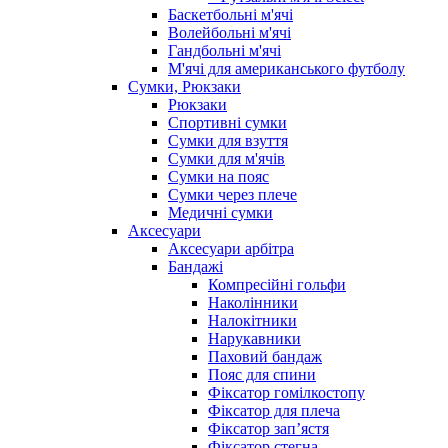
Баскетбольні м'ячі
Волейбольні м'ячі
Гандбольні м'ячі
М'ячі для американського футболу
Сумки, Рюкзаки
Рюкзаки
Спортивні сумки
Сумки для взуття
Сумки для м'ячів
Сумки на пояс
Сумки через плече
Медичні сумки
Аксесуари
Аксесуари арбітра
Бандажі
Компресійні гольфи
Наколінники
Налокітники
Нарукавники
Паховий бандаж
Пояс для спини
Фіксатор гомілкостопу
Фіксатор для плеча
Фіксатор запʼястя
Фіксатор стегна