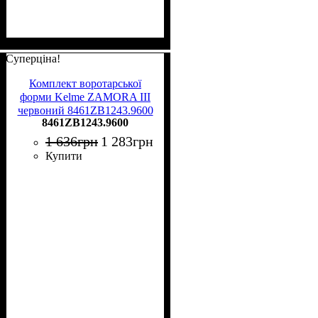
Суперціна!
Комплект воротарської
форми Kelme ZAMORA III
червоний 8461ZB1243.9600
8461ZB1243.9600
1 636
грн
1 283
грн
Купити