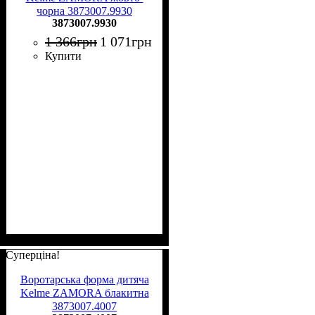
чорна 3873007.9930
3873007.9930
1 366
грн
1 071
грн
Купити
Суперціна!
Воротарська форма дитяча
Kelme ZAMORA блакитна
3873007.4007