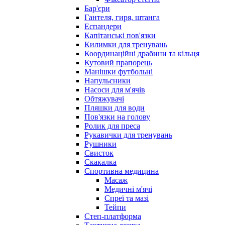
Бар'єри
Гантеля, гиря, штанга
Еспандери
Капітанські пов'язки
Килимки для тренувань
Координаційні драбини та кільця
Кутовий прапорець
Манішки футбольні
Напульсники
Насоси для м'ячів
Обтяжувачі
Пляшки для води
Пов'язки на голову
Ролик для преса
Рукавички для тренувань
Рушники
Свисток
Скакалка
Спортивна медицина
Масаж
Медичні м'ячі
Спреї та мазі
Тейпи
Степ-платформа