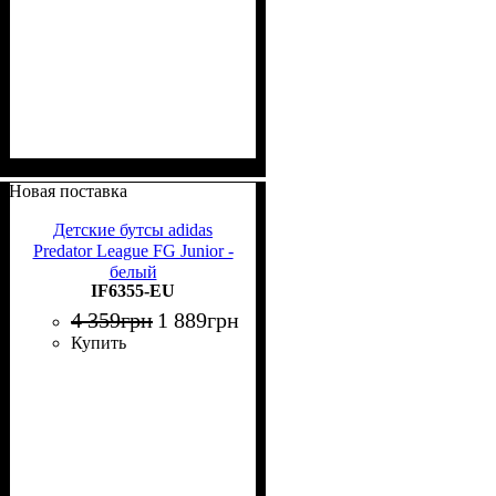
Новая поставка
Детские бутсы adidas
Predator League FG Junior -
белый
IF6355-EU
4 359
грн
1 889
грн
Купить