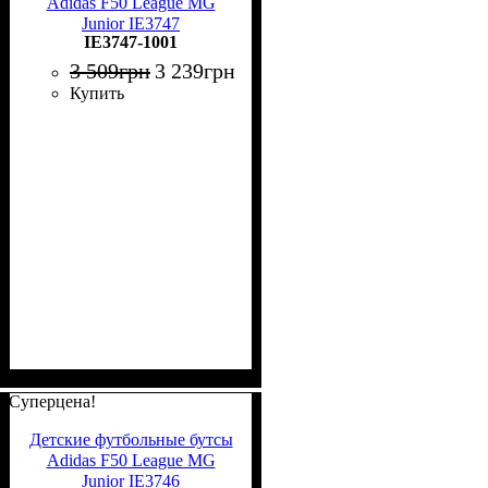
Adidas F50 League MG
Junior IE3747
IE3747-1001
3 509
грн
3 239
грн
Купить
Суперцена!
Детские футбольные бутсы
Adidas F50 League MG
Junior IE3746