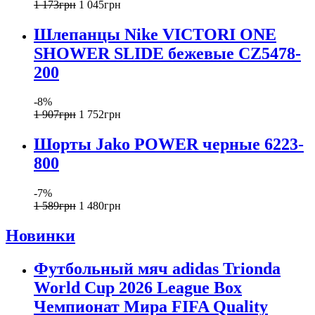
1 173
грн
1 045
грн
Шлепанцы Nike VICTORI ONE
SHOWER SLIDE бежевые CZ5478-
200
-8%
1 907
грн
1 752
грн
Шорты Jako POWER черные 6223-
800
-7%
1 589
грн
1 480
грн
Новинки
Футбольный мяч adidas Trionda
World Cup 2026 League Box
Чемпионат Мира FIFA Quality