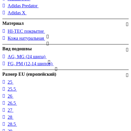
Adidas Predator
Adidas X
Материал
HI-TEC покрытие
Кожа натуральная
Вид подошвы
AG, MG (24 шипа)
FG, PM (12-14 шипов)
Размер EU (европейский)
25
25.5
26
26.5
27
28
28.5