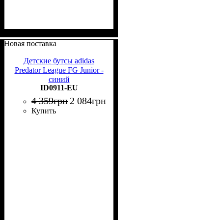
Новая поставка
Детские бутсы adidas
Predator League FG Junior -
синий
ID0911-EU
4 359
грн
2 084
грн
Купить