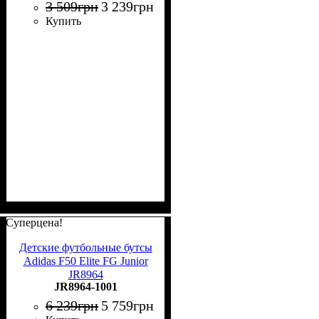
3 509
грн
3 239
грн
Купить
Суперцена!
Детские футбольные бутсы
Adidas F50 Elite FG Junior
JR8964
JR8964-1001
6 239
грн
5 759
грн