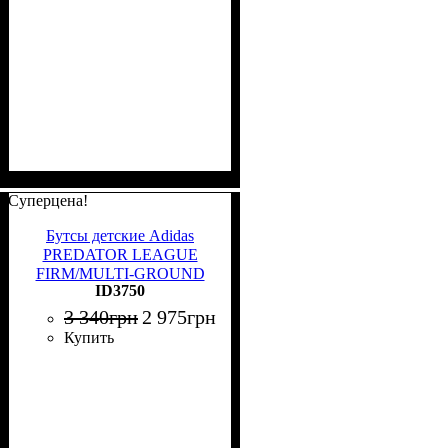
Суперцена!
Бутсы детские Adidas
PREDATOR LEAGUE
FIRM/MULTI-GROUND
ID3750
красно-белые ID3750
3 340
грн
2 975
грн
Купить