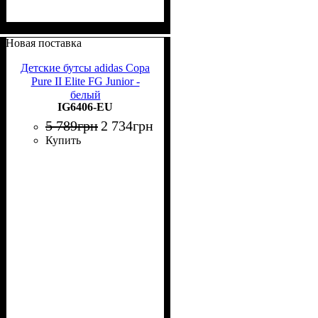
Новая поставка
Детские бутсы adidas Copa
Pure II Elite FG Junior -
белый
IG6406-EU
5 789
грн
2 734
грн
Купить