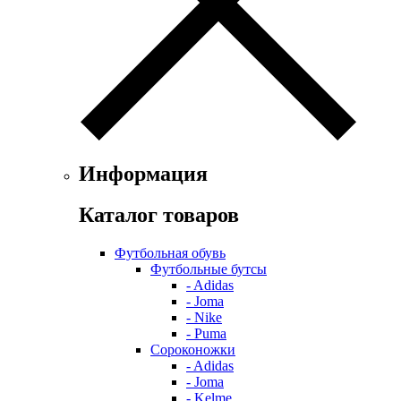
Информация
Каталог товаров
Футбольная обувь
Футбольные бутсы
- Adidas
- Joma
- Nike
- Puma
Сороконожки
- Adidas
- Joma
- Kelme