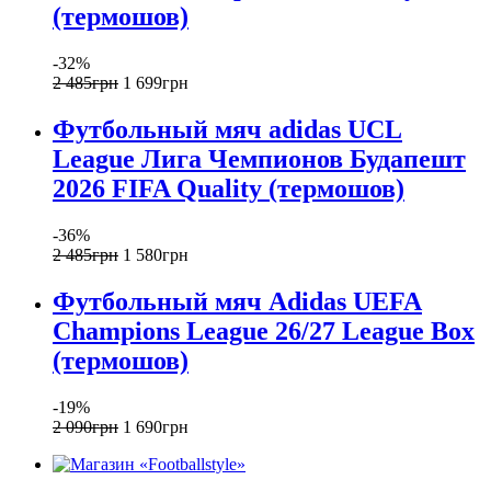
(термошов)
-32%
2 485
грн
1 699
грн
Футбольный мяч adidas UCL
League Лига Чемпионов Будапешт
2026 FIFA Quality (термошов)
-36%
2 485
грн
1 580
грн
Футбольный мяч Adidas UEFA
Champions League 26/27 League Box
(термошов)
-19%
2 090
грн
1 690
грн