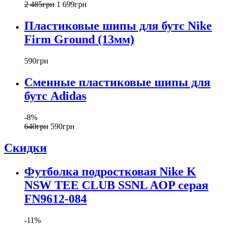
2 485
грн
1 699
грн
Пластиковые шипы для бутс Nike
Firm Ground (13мм)
590
грн
Сменные пластиковые шипы для
бутс Adidas
-8%
640
грн
590
грн
Скидки
Футболка подростковая Nike K
NSW TEE CLUB SSNL AOP серая
FN9612-084
-11%