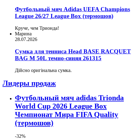
Футбольный мяч Adidas UEFA Champions
League 26/27 League Box (термошов)
Круче, чем Трионда!
Марина
28.07.2026
Сумка для тенниса Head BASE RACQUET
BAG M 50L темно-синяя 261315
Дійсно оригінальна сумка.
Лидеры продаж
Футбольный мяч adidas Trionda
World Cup 2026 League Box
Чемпионат Мира FIFA Quality
(термошов)
-32%