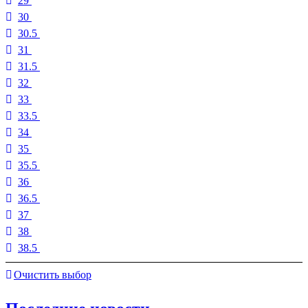
29
30
30.5
31
31.5
32
33
33.5
34
35
35.5
36
36.5
37
38
38.5
Очистить выбор