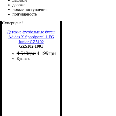
дешевле
дороже
новые поступления
популярность
Суперцена!
Детские футбольные бутсы
Adidas X Speedportal.1 FG
Junior GZ5102
GZ5102-1001
4 549
грн
4 199
грн
Купить