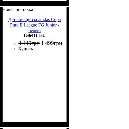
Новая поставка
Детские бутсы adidas Copa
Pure II League FG Junior -
белый
IG6411-EU
3 449
грн
1 499
грн
Купить