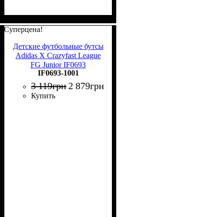
Суперцена!
Детские футбольные бутсы
Adidas X Crazyfast League
FG Junior IF0693
IF0693-1001
3 119
грн
2 879
грн
Купить