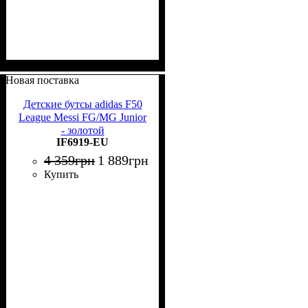
Новая поставка
Детские бутсы adidas F50
League Messi FG/MG Junior
- золотой
IF6919-EU
4 359
грн
1 889
грн
Купить