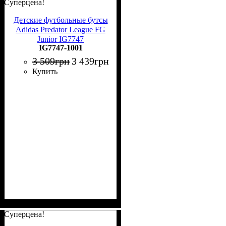
Суперцена!
Детские футбольные бутсы
Adidas Predator League FG
Junior IG7747
IG7747-1001
3 509
грн
3 439
грн
Купить
Суперцена!