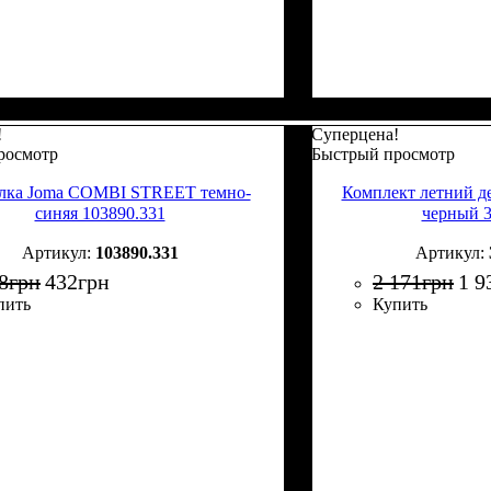
!
Суперцена!
росмотр
Быстрый просмотр
лка Joma COMBI STREET темно-
Комплект летний 
синяя 103890.331
черный 
103890.331
8
грн
432
грн
2 171
грн
1 9
пить
Купить