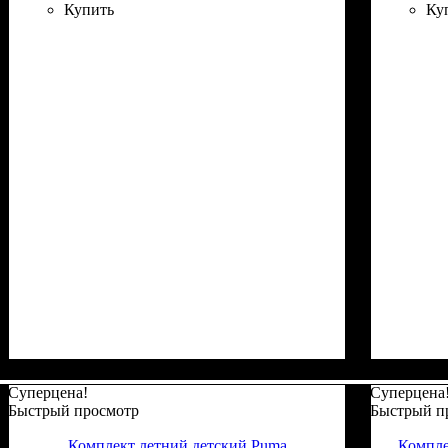
Купить
Ку
Суперцена!
Суперцена
Быстрый просмотр
Быстрый п
Комплект летний детский Puma
Компле