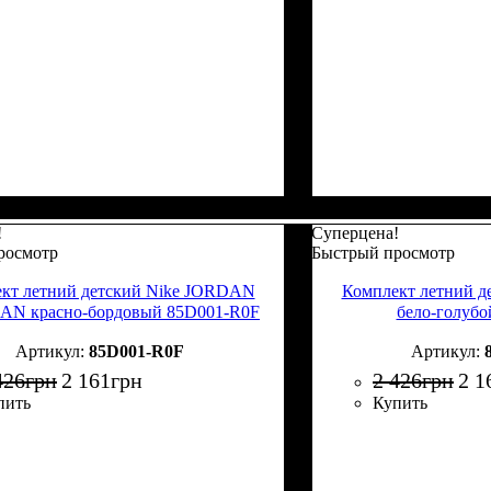
!
Суперцена!
росмотр
Быстрый просмотр
кт летний детский Nike JORDAN
Комплект летний 
N красно-бордовый 85D001-R0F
бело-голуб
85D001-R0F
426
грн
2 161
грн
2 426
грн
2 1
пить
Купить