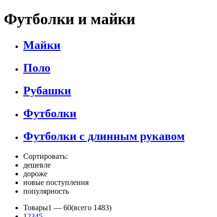
Футболки и майки
Майки
Поло
Рубашки
Футболки
Футболки с длинным рукавом
Сортировать:
дешевле
дороже
новые поступления
популярность
Товары
1 —
60
(всего 1483)
1
2
3
4
5
...