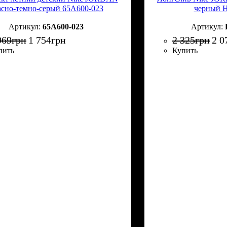
асно-темно-серый 65A600-023
черный 
65A600-023
969
грн
1 754
грн
2 325
грн
2 0
пить
Купить