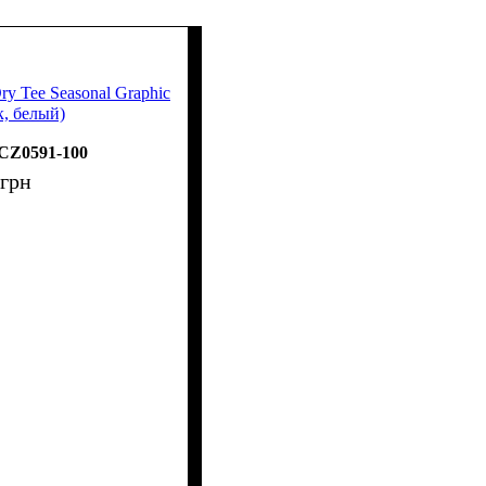
ry Tee Seasonal Graphic
к, белый)
CZ0591-100
грн