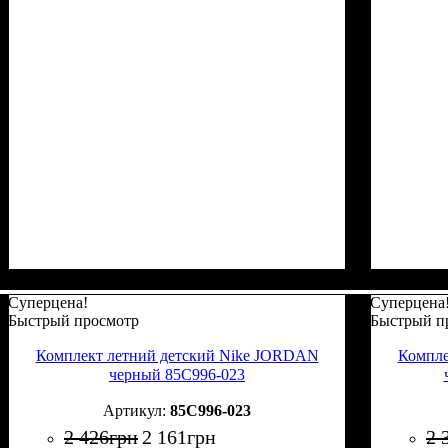
Суперцена!
Суперцена
Быстрый просмотр
Быстрый п
Комплект летний детский Nike JORDAN
Компле
черный 85C996-023
85C996-023
2 426
грн
2 161
грн
2 