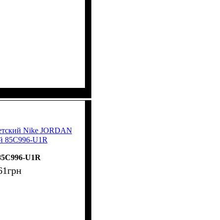
детский Nike JORDAN
ой 85C996-U1R
85C996-U1R
61
грн