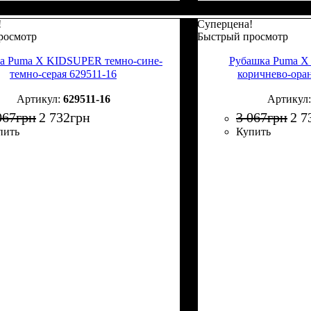
!
Суперцена!
росмотр
Быстрый просмотр
а Puma X KIDSUPER темно-сине-
Рубашка Puma 
темно-серая 629511-16
коричнево-ора
629511-16
067
грн
2 732
грн
3 067
грн
2 7
пить
Купить