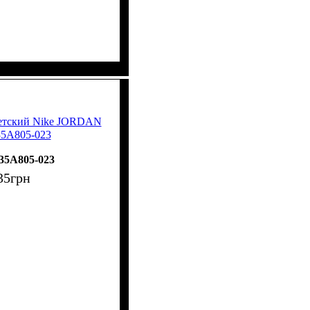
детский Nike JORDAN
35A805-023
35A805-023
35
грн