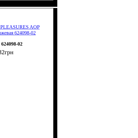
X PLEASURES AOP
нжевая 624098-02
624098-02
32
грн