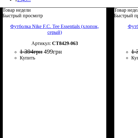
Товар недели
Товар неде
Быстрый просмотр
Быстрый п
Футболка Nike F.C. Tee Essentials (хлопок,
Футб
cерый)
CT8429-063
1 394
грн
499
грн
1 
Купить
Ку