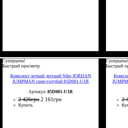
Суперцена!
Суперцена
Быстрый просмотр
Быстрый п
Комплект летний детский Nike JORDAN
Компле
JUMPMAN сине-голубой 85D001-U1R
JUMPMA
85D001-U1R
2 426
грн
2 161
грн
2 
Купить
Ку