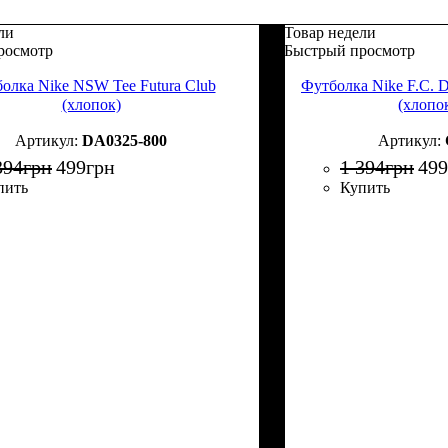
ли
Товар недели
росмотр
Быстрый просмотр
олка Nike NSW Tee Futura Club
Футболка Nike F.C. D
(хлопок)
(хлопо
DA0325-800
394
грн
499
грн
1 394
грн
499
пить
Купить