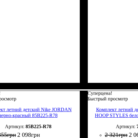
!
Суперцена!
росмотр
Быстрый просмотр
кт летний детский Nike JORDAN
Комплект летний 
черно-красный 85B225-R78
HOOP STYLES бело
85B225-R78
355
грн
2 098
грн
2 321
грн
2 0