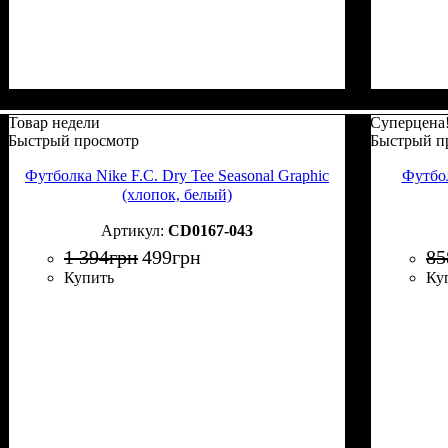
Товар недели
Суперцена
Быстрый просмотр
Быстрый п
Футболка Nike F.C. Dry Tee Seasonal Graphic
Футбо
(хлопок, белый)
CD0167-043
1 394
грн
499
грн
85
Купить
Ку