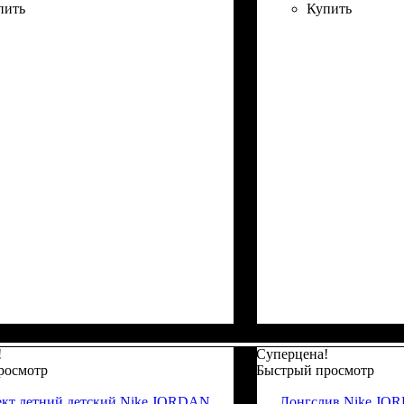
пить
Купить
!
Суперцена!
росмотр
Быстрый просмотр
кт летний детский Nike JORDAN
Лонгслив Nike JO