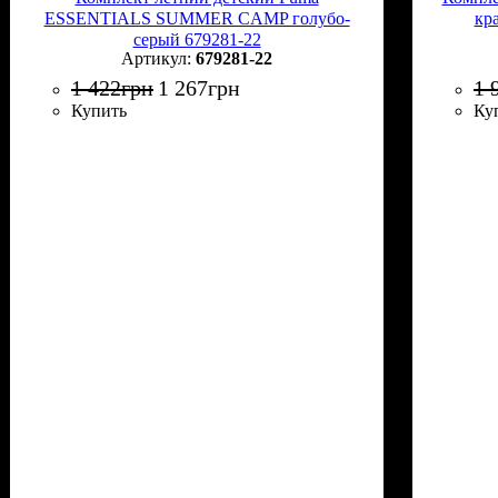
ESSENTIALS SUMMER CAMP голубо-
кр
серый 679281-22
679281-22
1 422
грн
1 267
грн
1 
Купить
Ку