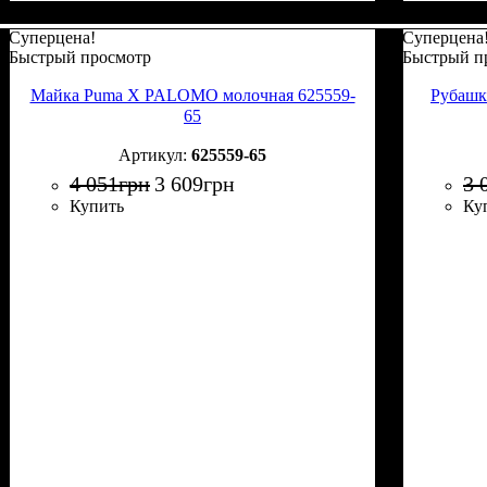
Суперцена!
Суперцена
Быстрый просмотр
Быстрый п
Майка Puma X PALOMO молочная 625559-
Рубашк
65
625559-65
4 051
грн
3 609
грн
3 
Купить
Ку