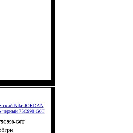
детский Nike JORDAN
-черный 75C998-G0T
75C998-G0T
68
грн