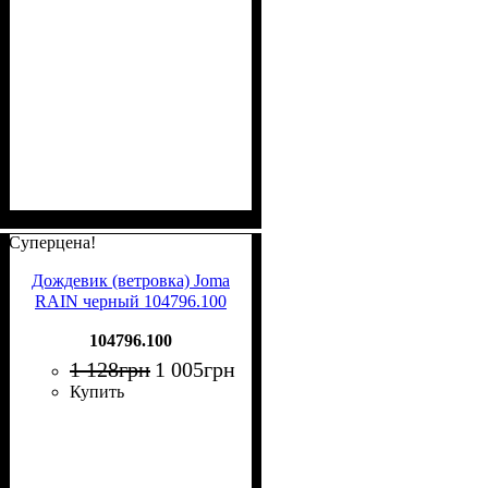
Суперцена!
Дождевик (ветровка) Joma
RAIN черный 104796.100
104796.100
1 128
грн
1 005
грн
Купить