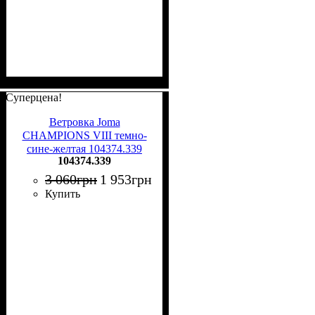
Суперцена!
Ветровка Joma
CHAMPIONS VIII темно-
сине-желтая 104374.339
104374.339
3 060
грн
1 953
грн
Купить