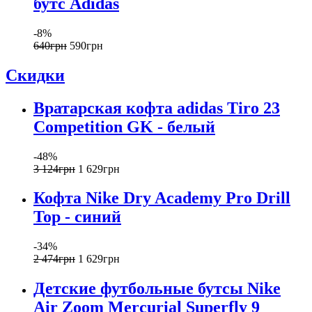
бутс Adidas
-8%
640
грн
590
грн
Скидки
Вратарская кофта adidas Tiro 23
Competition GK - белый
-48%
3 124
грн
1 629
грн
Кофта Nike Dry Academy Pro Drill
Top - синий
-34%
2 474
грн
1 629
грн
Детские футбольные бутсы Nike
Air Zoom Mercurial Superfly 9