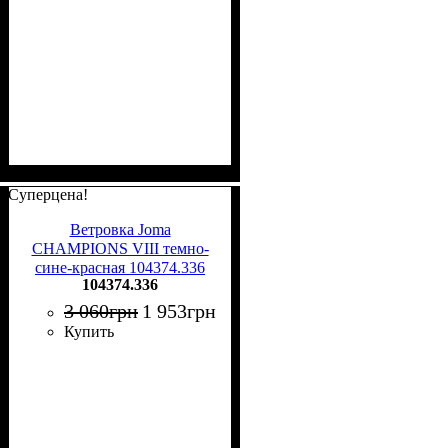
Суперцена!
Ветровка Joma
CHAMPIONS VIII темно-
сине-красная 104374.336
104374.336
3 060
грн
1 953
грн
Купить