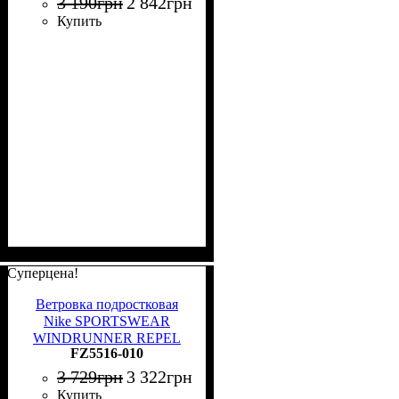
3 190
грн
2 842
грн
Купить
Суперцена!
Ветровка подростковая
Nike SPORTSWEAR
WINDRUNNER REPEL
FZ5516-010
черная FZ5516-010
3 729
грн
3 322
грн
Купить