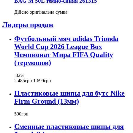
BAG M 50L темно-синяя 261315
Дійсно оригінальна сумка.
Лидеры продаж
Футбольный мяч adidas Trionda
World Cup 2026 League Box
Чемпионат Мира FIFA Quality
(термошов)
-32%
2 485
грн
1 699
грн
Пластиковые шипы для бутс Nike
Firm Ground (13мм)
590
грн
Сменные пластиковые шипы для