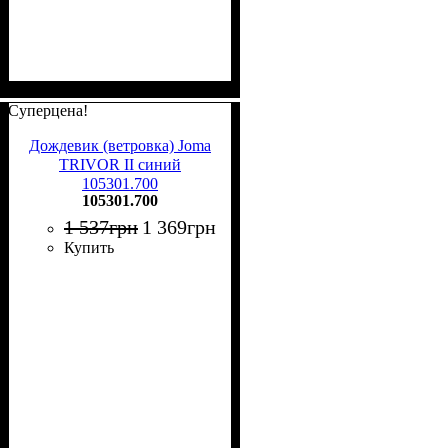
Суперцена!
Дождевик (ветровка) Joma
TRIVOR II синий
105301.700
105301.700
1 537
грн
1 369
грн
Купить