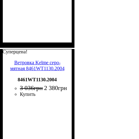
Суперцена!
Ветровка Kelme серо-
мятная 8461WT1130.2004
8461WT1130.2004
3 036
грн
2 380
грн
Купить