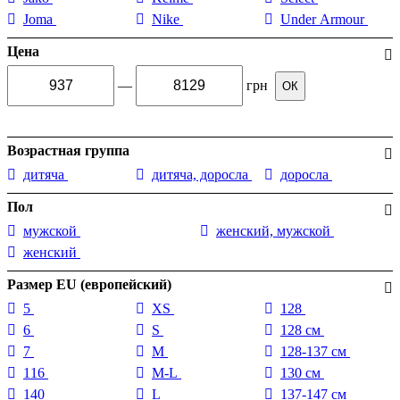
Joma
Nike
Under Armour
Цена
—
грн
ОК
Возрастная группа
дитяча
дитяча, доросла
доросла
Пол
мужской
женский, мужской
женский
Размер EU (европейский)
5
XS
128
6
S
128 см
7
M
128-137 см
116
M-L
130 см
140
L
137-147 см