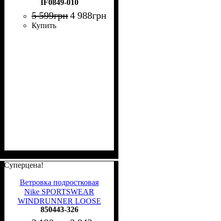
IF0849-010
5 599
грн
4 988
грн
Купить
Суперцена!
Ветровка подростковая
Nike SPORTSWEAR
WINDRUNNER LOOSE
850443-326
HIP-LENGTH оливково-
светло-зеленая 850443-326