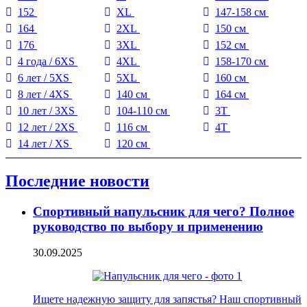
152
XL
147-158 см
164
2XL
150 см
176
3XL
152 см
4 года / 6XS
4XL
158-170 см
6 лет / 5XS
5XL
160 см
8 лет / 4XS
140 см
164 см
10 лет / 3XS
104-110 см
3T
12 лет / 2XS
116 см
4T
14 лет / XS
120 см
Последние новости
Спортивный напульсник для чего? Полное
руководство по выбору и применению
30.09.2025
Ищете надежную защиту для запястья? Наш спортивный