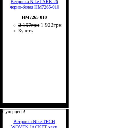
Ветровка Nike PARK 26
черно-белая HM7265-010
HM7265-010
2 157
грн
1 922
грн
Купить
Суперцена!
Ветровка Nike TECH
WOVEN JACKET хаки