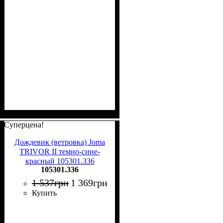
Суперцена!
Дождевик (ветровка) Joma
TRIVOR II темно-сине-
красный 105301.336
105301.336
1 537
грн
1 369
грн
Купить