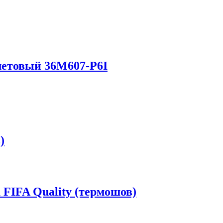
летовый 36M607-P6I
)
FIFA Quality (термошов)