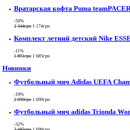
Вратарская кофта Puma teamPACER 
-50%
2 344
грн
1 174
грн
Комплект летний детский Nike ES
-11%
1 891
грн
1 685
грн
Новинки
Футбольный мяч Adidas UEFA Champi
-19%
2 090
грн
1 690
грн
Футбольный мяч adidas Trionda Wor
-32%
2 485
грн
1 699
грн