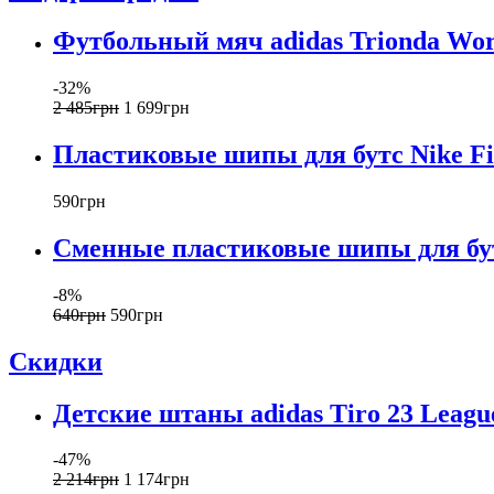
Футбольный мяч adidas Trionda Wor
-32%
2 485
грн
1 699
грн
Пластиковые шипы для бутс Nike F
590
грн
Сменные пластиковые шипы для бут
-8%
640
грн
590
грн
Скидки
Детские штаны adidas Tiro 23 League
-47%
2 214
грн
1 174
грн