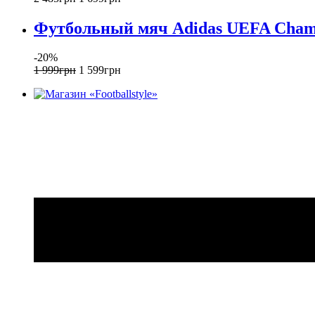
Футбольный мяч Adidas UEFA Champi
-20%
1 999
грн
1 599
грн