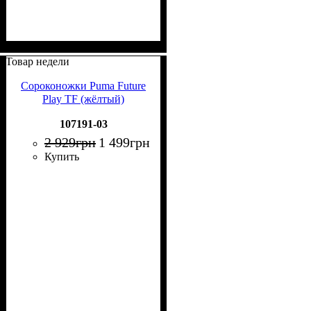
Товар недели
Сороконожки Puma Future
Play TF (жёлтый)
107191-03
2 929
грн
1 499
грн
Купить