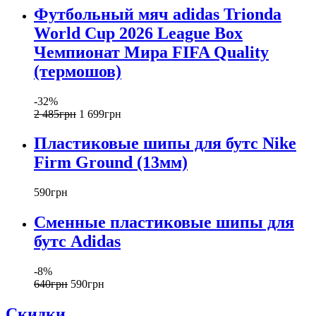
Футбольный мяч adidas Trionda
World Cup 2026 League Box
Чемпионат Мира FIFA Quality
(термошов)
-32%
2 485
грн
1 699
грн
Пластиковые шипы для бутс Nike
Firm Ground (13мм)
590
грн
Сменные пластиковые шипы для
бутс Adidas
-8%
640
грн
590
грн
Скидки