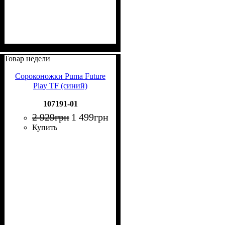
Товар недели
Сороконожки Puma Future
Play TF (синий)
107191-01
2 929
грн
1 499
грн
Купить