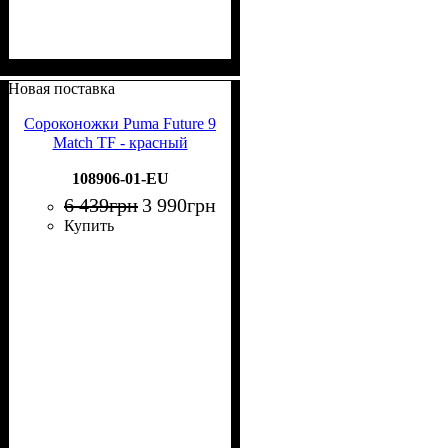
Новая поставка
Сороконожки Puma Future 9
Match TF - красный
108906-01-EU
6 439
грн
3 990
грн
Купить