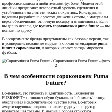
профессиональном и любительском футболе. Модели этой
линейки предлагают невероятный уровень сцепления и
устойчивости на синтетических покрытиях. Конструкция
подошвы разработана с учетом движения стопы, а материалы
верха обеспечивают отличную посадку и отзывчивость. Если
вы давно искали, где
купить сороконожки puma future
— вы
попали по адресу.
В ассортименте бренда представлены как базовые версии, так
и усовершенствованные модели, включая легендарные
puma
future z сороконожки
, в которых играют звезды мирового
футбола.
В чем особенности сороконожек Puma
Future?
Во-первых, это гибкость и адаптивность. Технология
FUZIONFIT+ позволяет обуви буквально "обнимать" стопу,
обеспечивая исключительное чувство мяча. Во-вторых,
амортизирующая подошва снижает ударную нагрузку,
предотвращая травмы. И наконец, особая структура