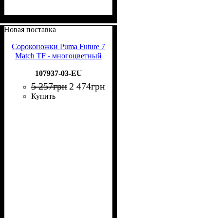
Новая поставка
Сороконожки Puma Future 7
Match TF - многоцветный
107937-03-EU
5 257
грн
2 474
грн
Купить