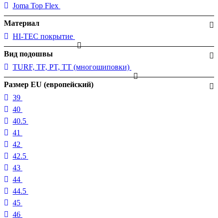
Joma Top Flex
Материал
HI-TEC покрытие
Вид подошвы
TURF, TF, PT, TT (многошиповки)
Размер EU (европейский)
39
40
40.5
41
42
42.5
43
44
44.5
45
46