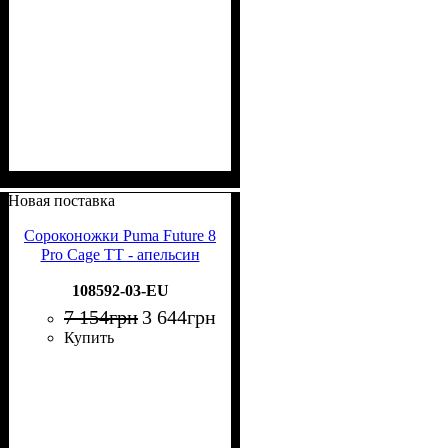
Новая поставка
Сороконожки Puma Future 8
Pro Cage TT - апельсин
108592-03-EU
7 154
грн
3 644
грн
Купить