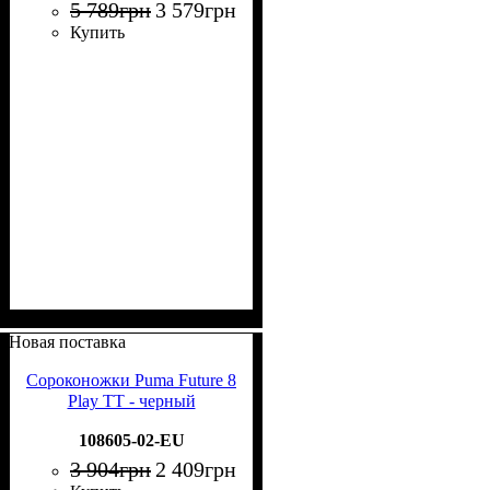
5 789
грн
3 579
грн
Купить
Новая поставка
Сороконожки Puma Future 8
Play TT - черный
108605-02-EU
3 904
грн
2 409
грн