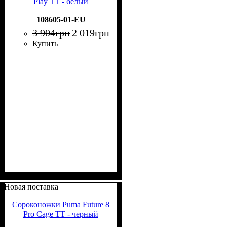
Play TT - белый
108605-01-EU
3 904
грн
2 019
грн
Купить
Новая поставка
Сороконожки Puma Future 8
Pro Cage TT - черный