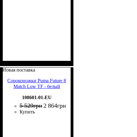
Новая поставка
Сороконожки Puma Future 8
Match Low TF - белый
108601-01-EU
5 529
грн
2 864
грн
Купить