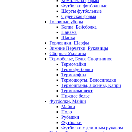
Комплекты формы
Футболки футбольные
Шорты футбольные
Судейская форма
Головные уборы
Кепка, Бейсболка
Панама
Шапка
Горловики, Шарфы
Зимние Перчатки, Рукавицы
Сборная Украины
Термобелье, Белье Спортивное
Термомайки
Термофутболки
Термокофты
Термошорты, Велосипедки
Термоштаны, Лосины, Капри
Термокомплект
Нижнее белье
Футболки, Майки
Майки
Поло
Рубашки
Футболки
Футболки с длинным рукавом