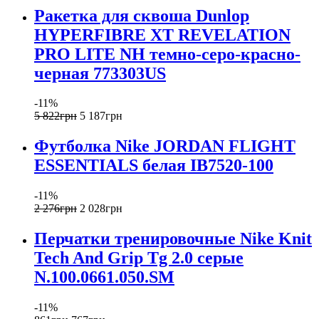
Ракетка для сквоша Dunlop
HYPERFIBRE XT REVELATION
PRO LITE NH темно-серо-красно-
черная 773303US
-11%
5 822
грн
5 187
грн
Футболка Nike JORDAN FLIGHT
ESSENTIALS белая IB7520-100
-11%
2 276
грн
2 028
грн
Перчатки тренировочные Nike Knit
Tech And Grip Tg 2.0 серые
N.100.0661.050.SM
-11%