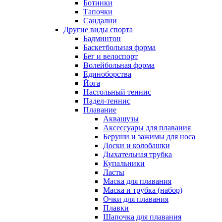
Ботинки
Тапочки
Сандалии
Другие виды спорта
Бадминтон
Баскетбольная форма
Бег и велоспорт
Волейбольная форма
Единоборства
Йога
Настольный теннис
Падел-теннис
Плавание
Аквашузы
Аксессуары для плавания
Беруши и зажимы для носа
Доски и колобашки
Дыхательная трубка
Купальники
Ласты
Маска для плавания
Маска и трубка (набор)
Очки для плавания
Плавки
Шапочка для плавания