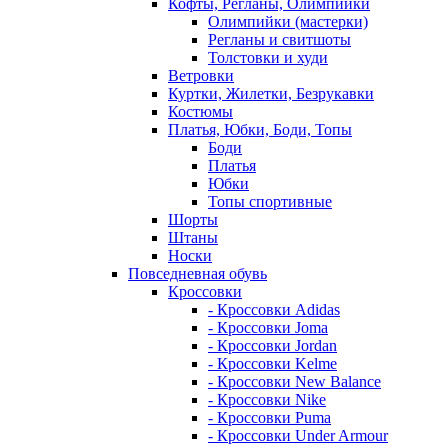
Кофты, Регланы, Олимпийки
Олимпийки (мастерки)
Регланы и свитшоты
Толстовки и худи
Ветровки
Куртки, Жилетки, Безрукавки
Костюмы
Платья, Юбки, Боди, Топы
Боди
Платья
Юбки
Топы спортивные
Шорты
Штаны
Носки
Повседневная обувь
Кроссовки
- Кроссовки Adidas
- Кроссовки Joma
- Кроссовки Jordan
- Кроссовки Kelme
- Кроссовки New Balance
- Кроссовки Nike
- Кроссовки Puma
- Кроссовки Under Armour