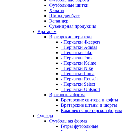
Футбольные щитки
Халаты
Шипы для бутс
Эспандер
Сувенирная продукция
Вратарям
Вратарские перчатки
- Перчатки 4keepers
- Перчатки Adidas
- Перчатки Jako
- Перчатки Joma
- Перчатки Kelme
- Перчатки Nike
- Перчатки Puma
- Перчатки Reusch
- Перчатки Select
- Перчатки Uhlsport
Вратарская форма
Вратарские свитера и кофты
Вратарские штаны и шорты
Комплекты вратарской формы
Одежда
Футбольная форма
Гетры футбольные