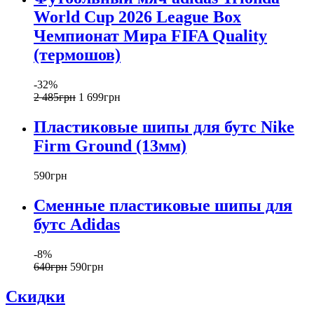
World Cup 2026 League Box
Чемпионат Мира FIFA Quality
(термошов)
-32%
2 485
грн
1 699
грн
Пластиковые шипы для бутс Nike
Firm Ground (13мм)
590
грн
Сменные пластиковые шипы для
бутс Adidas
-8%
640
грн
590
грн
Скидки