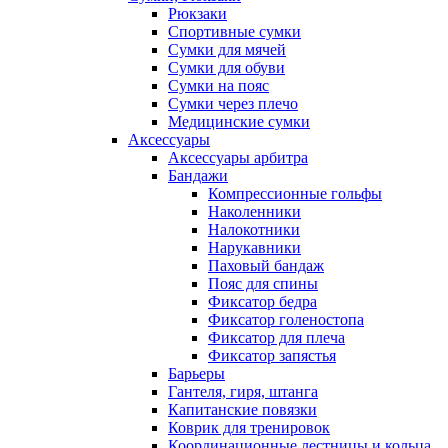
Рюкзаки
Спортивные сумки
Сумки для мячей
Сумки для обуви
Сумки на пояс
Сумки через плечо
Медицинские сумки
Аксессуары
Аксессуары арбитра
Бандажи
Компрессионные гольфы
Наколенники
Налокотники
Нарукавники
Паховый бандаж
Пояс для спины
Фиксатор бедра
Фиксатор голеностопа
Фиксатор для плеча
Фиксатор запястья
Барьеры
Гантеля, гиря, штанга
Капитанские повязки
Коврик для тренировок
Координационные лестницы и кольца