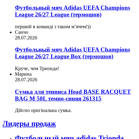
Футбольный мяч Adidas UEFA Champions
League 26/27 League (термошов)
перший в команді з таким мʼячем!))
Санчо
28.07.2026
Футбольный мяч Adidas UEFA Champions
League 26/27 League Box (термошов)
Круче, чем Трионда!
Марина
28.07.2026
Сумка для тенниса Head BASE RACQUET
BAG M 50L темно-синяя 261315
Дійсно оригінальна сумка.
Лидеры продаж
Футбольный мяч adidas Trionda