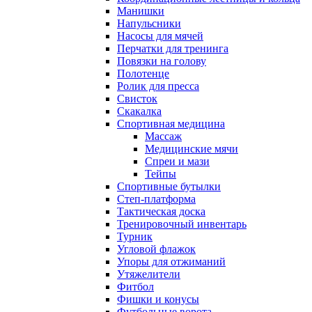
Манишки
Напульсники
Насосы для мячей
Перчатки для тренинга
Повязки на голову
Полотенце
Ролик для пресса
Свисток
Скакалка
Спортивная медицина
Массаж
Медицинские мячи
Спреи и мази
Тейпы
Спортивные бутылки
Степ-платформа
Тактическая доска
Тренировочный инвентарь
Турник
Угловой флажок
Упоры для отжиманий
Утяжелители
Фитбол
Фишки и конусы
Футбольные ворота