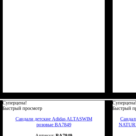
Суперцена!
Суперцена
Быстрый просмотр
Быстрый п
Сандали детские Adidas ALTASWIM
Сандал
розовые BA7849
NATURE 
BA7849