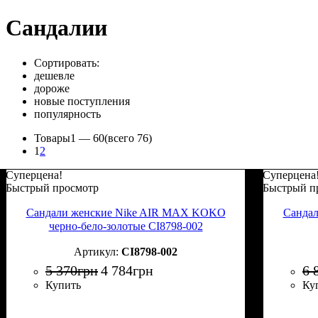
Сандалии
Сортировать:
дешевле
дороже
новые поступления
популярность
Товары
1 —
60
(всего 76)
1
2
Суперцена!
Суперцена
Быстрый просмотр
Быстрый п
Сандали женские Nike AIR MAX KOKO
Санда
черно-бело-золотые CI8798-002
CI8798-002
5 370
грн
4 784
грн
6 
Купить
Ку