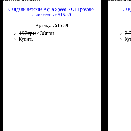
Сандали детские Aqua Speed NOLI розово-
Сан
фиолетовые 515-39
515-39
492
грн
438
грн
2 
Купить
Ку