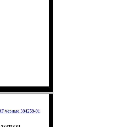
F черные 384258-01
384258-01