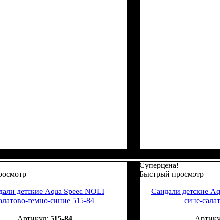
!
Суперцена!
росмотр
Быстрый просмотр
дали детские Aqua Speed NOLI
Сандали детские Aq
алатово-темно-синие 515-84
сине-сала
515-84