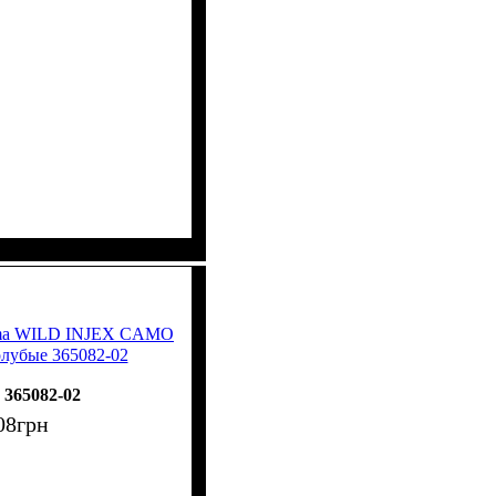
uma WILD INJEX CAMO
олубые 365082-02
365082-02
08
грн