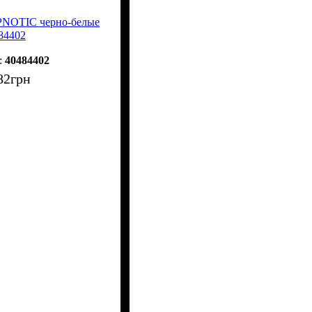
PNOTIC черно-белые
84402
40484402
82
грн