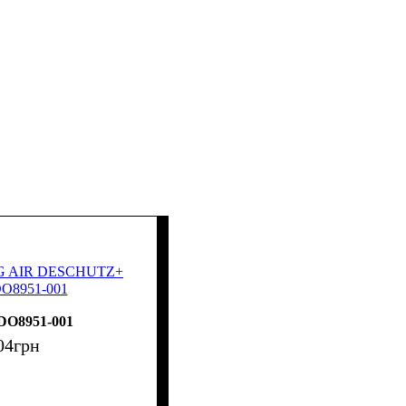
CG AIR DESCHUTZ+
DO8951-001
DO8951-001
04
грн