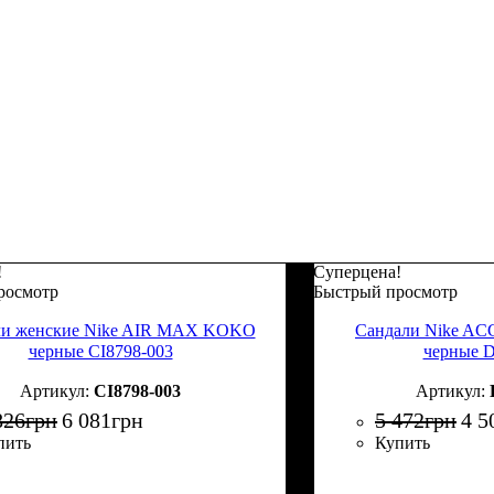
!
Суперцена!
росмотр
Быстрый просмотр
ли женские Nike AIR MAX KOKO
Сандали Nike A
черные CI8798-003
черные 
CI8798-003
826
грн
6 081
грн
5 472
грн
4 5
пить
Купить