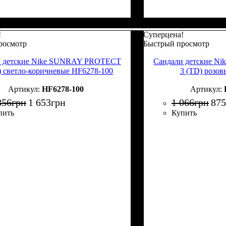
!
Суперцена!
росмотр
Быстрый просмотр
и детские Nike SUNRAY PROTECT
Сандали детские 
) светло-коричневые HF6278-100
3 (TD) розо
HF6278-100
856
грн
1 653
грн
1 066
грн
875
пить
Купить