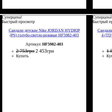
Суперцена!
Суперцена
Быстрый просмотр
Быстрый п
Сандали детские Nike JORDAN HYDRIP
Сандал
(PS) голубо-светло-розовые HF5982-403
4 (TD
HF5982-403
2 753
грн
2 453
грн
1 
Купить
Ку