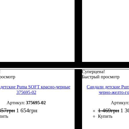
!
Суперцена!
росмотр
Быстрый просмотр
 детские Puma SOFT красно-черные
Сандали детские P
375695-02
черно-желто-г
375695-02
857
грн
1 654
грн
1 469
грн
1 3
пить
Купить