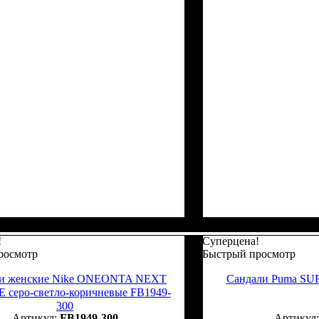
!
Суперцена!
росмотр
Быстрый просмотр
и женские Nike ONEONTA NEXT
Сандали Puma SUR
серо-светло-коричневые FB1949-
300
FB1949-300