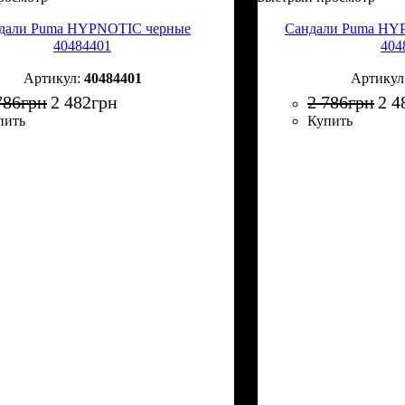
дали Puma HYPNOTIC черные
Сандали Puma HY
40484401
404
40484401
786
грн
2 482
грн
2 786
грн
2 4
пить
Купить