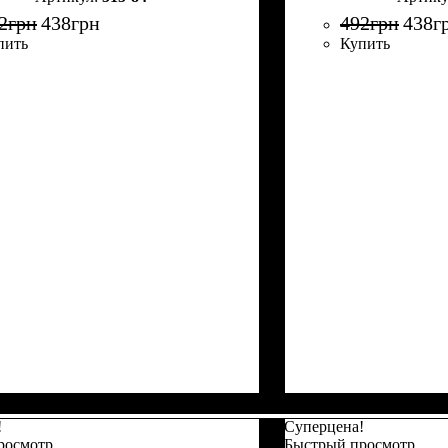
2
грн
438
грн
492
грн
438
г
пить
Купить
!
Суперцена!
росмотр
Быстрый просмотр