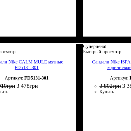
!
Суперцена!
росмотр
Быстрый просмотр
дали Nike CALM MULE мятные
Сандали Nike ISP
FD5131-301
коричневы
FD5131-301
910
грн
3 478
грн
3 802
грн
3 3
пить
Купить