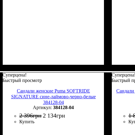
Суперцена!
Суперцена
Быстрый просмотр
Быстрый п
Сандали женские Puma SOFTRIDE
Сандали
SIGNATURE сине-лаймово-черно-белые
384128-04
384128-04
2 396
грн
2 134
грн
1 
Купить
Ку