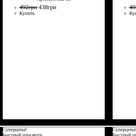
492
грн
438
грн
49
Купить
Ку
Суперцена!
Суперцена
Быстрый просмотр
Быстрый п