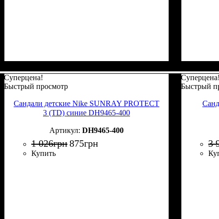
Суперцена!
Суперцена
Быстрый просмотр
Быстрый п
Сандали детские Nike SUNRAY PROTECT
Сан
3 (TD) синие DH9465-400
DH9465-400
1 026
грн
875
грн
3 
Купить
Ку