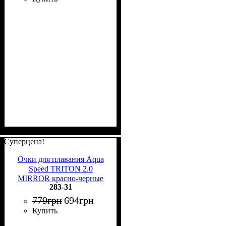
Суперцена!
Очки для плавания Aqua
Speed TRITON 2.0
MIRROR красно-черные
283-31
283-31
779
грн
694
грн
Купить