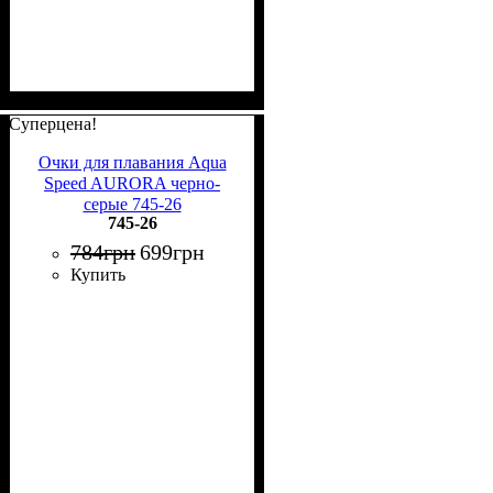
Суперцена!
Очки для плавания Aqua
Speed AURORA черно-
серые 745-26
745-26
784
грн
699
грн
Купить