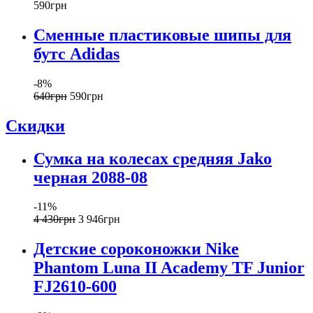
590
грн
Сменные пластиковые шипы для
бутс Adidas
-8%
640
грн
590
грн
Скидки
Сумка на колесах средняя Jako
черная 2088-08
-11%
4 430
грн
3 946
грн
Детские сороконожки Nike
Phantom Luna II Academy TF Junior
FJ2610-600