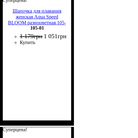
Суперцена!
Шапочка для плавания
женская Aqua Speed
BLOOM разноцветная 105-
105-01
01
1 179
грн
1 051
грн
Купить
Суперцена!