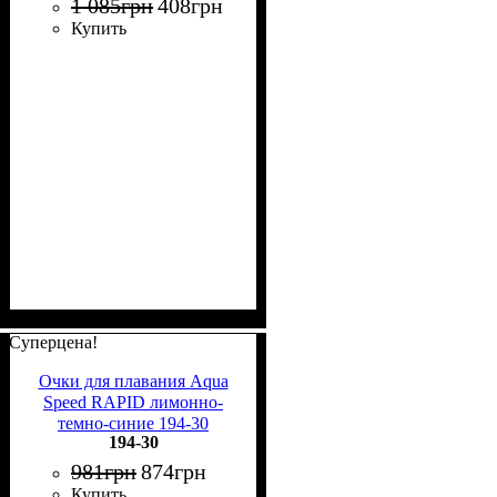
1 085
грн
408
грн
Купить
Суперцена!
Очки для плавания Aqua
Speed RAPID лимонно-
темно-синие 194-30
194-30
981
грн
874
грн
Купить