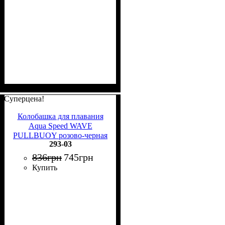
Суперцена!
Колобашка для плавания
Aqua Speed WAVE
PULLBUOY розово-черная
293-03
293-03
836
грн
745
грн
Купить