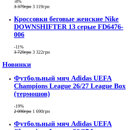
-8%
3 379
грн
3 119
грн
Кроссовки беговые женские Nike
DOWNSHIFTER 13 серые FD6476-
006
-11%
3 729
грн
3 322
грн
Новинки
Футбольный мяч Adidas UEFA
Champions League 26/27 League Box
(термошов)
-19%
2 090
грн
1 690
грн
Футбольный мяч Adidas UEFA