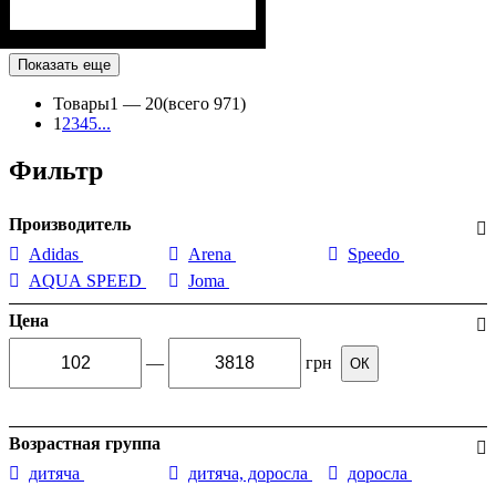
Показать еще
Товары
1 —
20
(всего 971)
1
2
3
4
5
...
Фильтр
Производитель
Adidas
Arena
Speedo
AQUA SPEED
Joma
Цена
—
грн
ОК
Возрастная группа
дитяча
дитяча, доросла
доросла