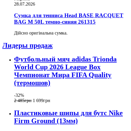
28.07.2026
Сумка для тенниса Head BASE RACQUET
BAG M 50L темно-синяя 261315
Дійсно оригінальна сумка.
Лидеры продаж
Футбольный мяч adidas Trionda
World Cup 2026 League Box
Чемпионат Мира FIFA Quality
(термошов)
-32%
2 485
грн
1 699
грн
Пластиковые шипы для бутс Nike
Firm Ground (13мм)