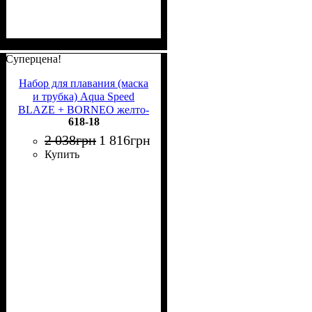
Суперцена!
Набор для плавания (маска
и трубка) Aqua Speed
BLAZE + BORNEO желто-
618-18
черный 618-18
2 038
грн
1 816
грн
Купить