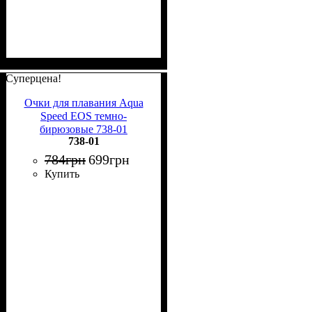
Суперцена!
Очки для плавания Aqua
Speed EOS темно-
бирюзовые 738-01
738-01
784
грн
699
грн
Купить