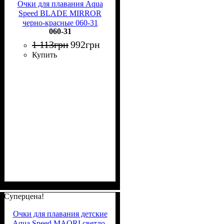
Очки для плавания Aqua
Speed BLADE MIRROR
черно-красные 060-31
060-31
1 113
грн
992
грн
Купить
Суперцена!
Очки для плавания детские
Aqua Speed MAORI светло-