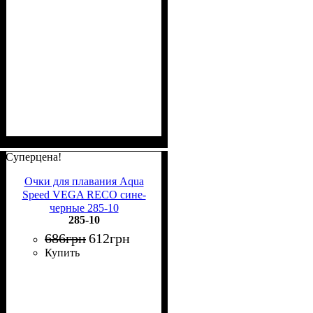
Суперцена!
Очки для плавания Aqua
Speed VEGA RECO сине-
черные 285-10
285-10
686
грн
612
грн
Купить