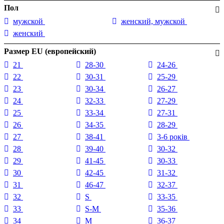
Пол
мужской
женский, мужской
женский
Размер EU (европейский)
21
28-30
24-26
22
30-31
25-29
23
30-34
26-27
24
32-33
27-29
25
33-34
27-31
26
34-35
28-29
27
38-41
3-6 років
28
39-40
30-32
29
41-45
30-33
30
42-45
31-32
31
46-47
32-37
32
S
33-35
33
S-M
35-36
34
M
36-37