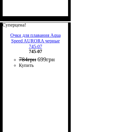
Суперцена!
Очки для плавания Aqua
Speed AURORA черные
745-07
745-07
784
грн
699
грн
Купить