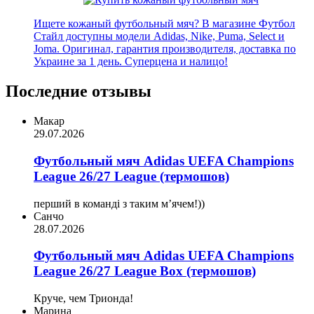
Ищете кожаный футбольный мяч? В магазине Футбол
Стайл доступны модели Adidas, Nike, Puma, Select и
Joma. Оригинал, гарантия производителя, доставка по
Украине за 1 день. Суперцена и налицо!
Последние отзывы
Макар
29.07.2026
Футбольный мяч Adidas UEFA Champions
League 26/27 League (термошов)
перший в команді з таким мʼячем!))
Санчо
28.07.2026
Футбольный мяч Adidas UEFA Champions
League 26/27 League Box (термошов)
Круче, чем Трионда!
Марина