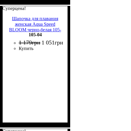
Суперцена!
Шапочка для плавания
женская Aqua Speed
BLOOM черно-белая 105-
105-04
04
1 179
грн
1 051
грн
Купить