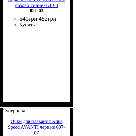
розово-синие 051-63
051-63
541
грн
482
грн
Купить
Суперцена!
Очки для плавания Aqua
Speed AVANTI черные 007-
07