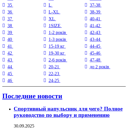
35
L
37-38
36
L-XL
38-39
37
XL
40-41
38
1SIZE
41-42
39
1-2 років
42-43
40
1-3 років
43-44
41
15-19 кг
44-45
42
19-30 кг
45-46
43
2-6 років
47-48
44
20-21
до 2 років
45
22-23
46
24-25
Последние новости
Спортивный напульсник для чего? Полное
руководство по выбору и применению
30.09.2025