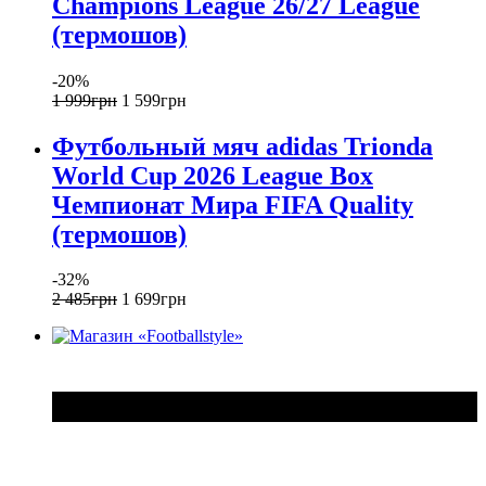
Champions League 26/27 League
(термошов)
-20%
1 999
грн
1 599
грн
Футбольный мяч adidas Trionda
World Cup 2026 League Box
Чемпионат Мира FIFA Quality
(термошов)
-32%
2 485
грн
1 699
грн