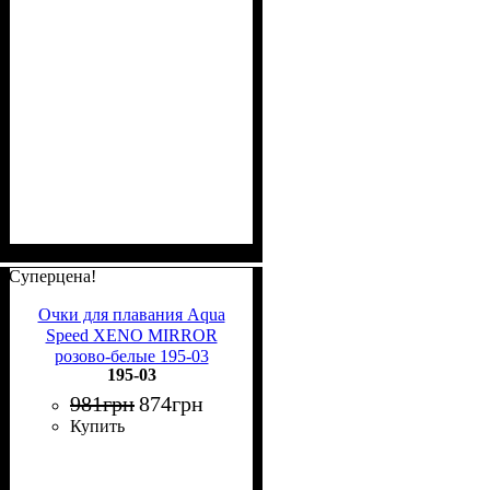
Суперцена!
Очки для плавания Aqua
Speed XENO MIRROR
розово-белые 195-03
195-03
981
грн
874
грн
Купить