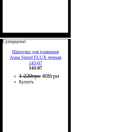
Суперцена!
Шапочка для плавания
Aqua Speed FLUX черная
143-07
143-07
1 220
грн
408
грн
Купить