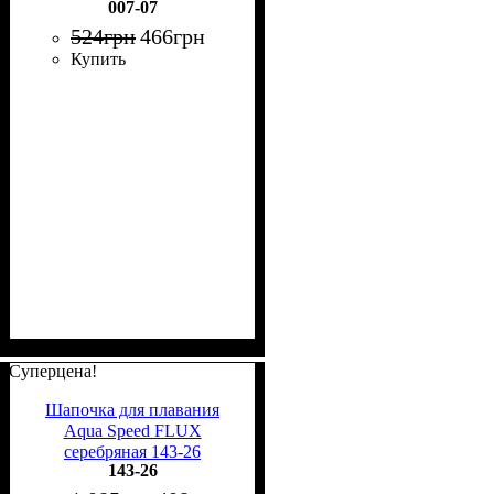
007-07
524
грн
466
грн
Купить
Суперцена!
Шапочка для плавания
Aqua Speed FLUX
серебряная 143-26
143-26