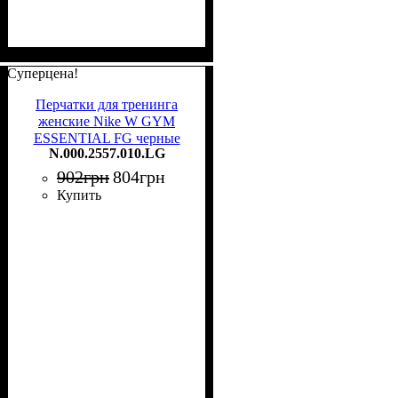
Суперцена!
Перчатки для тренинга
женские Nike W GYM
ESSENTIAL FG черные
N.000.2557.010.LG
N.000.2557.010.LG
902
грн
804
грн
Купить