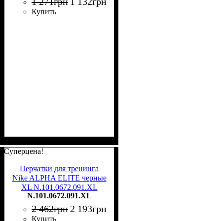
1 271
грн
1 132
грн
Купить
Суперцена!
Перчатки для тренинга
Nike ALPHA ELITE черные
XL N.101.0672.091.XL
N.101.0672.091.XL
2 462
грн
2 193
грн
Купить