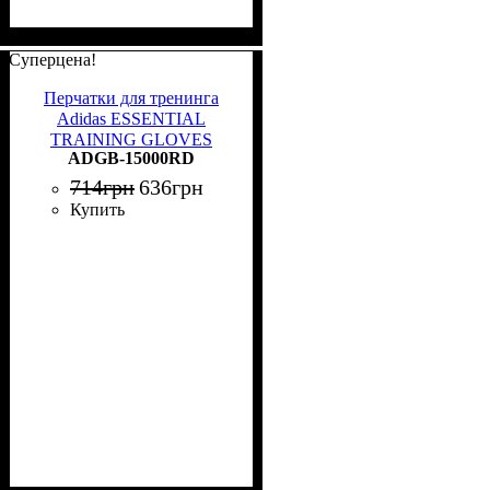
Суперцена!
Перчатки для тренинга
Adidas ESSENTIAL
TRAINING GLOVES
ADGB-15000RD
черно-красные XS ADGB-
15000RD
714
грн
636
грн
Купить