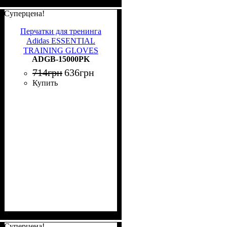
Суперцена!
Перчатки для тренинга
Adidas ESSENTIAL
TRAINING GLOVES
ADGB-15000PK
черно-розовые XS ADGB-
15000PK
714
грн
636
грн
Купить
Суперцена!