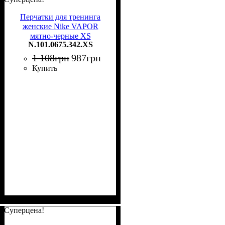
Перчатки для тренинга
женские Nike VAPOR
мятно-черные XS
N.101.0675.342.XS
N.101.0675.342.XS
1 108
грн
987
грн
Купить
Суперцена!