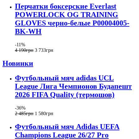
Перчатки боксерские Everlast
POWERLOCK OG TRAINING
GLOVES черно-белые P00004005-
BK-WH
-11%
4 190
грн
3 733
грн
Новинки
Футбольный мяч adidas UCL
League Лига Чемпионов Будапешт
2026 FIFA Quality (термошов)
-36%
2 485
грн
1 580
грн
Футбольный мяч Adidas UEFA
Champions League 26/27 Pro