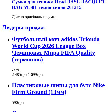
Сумка для тенниса Head BASE RACQUET
BAG M 50L темно-синяя 261315
Дійсно оригінальна сумка.
Лидеры продаж
Футбольный мяч adidas Trionda
World Cup 2026 League Box
Чемпионат Мира FIFA Quality
(термошов)
-32%
2 485
грн
1 699
грн
Пластиковые шипы для бутс Nike
Firm Ground (13мм)
590
грн