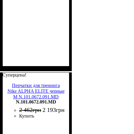
Суперцена!
Перчатки для тренинга
Nike ALPHA ELITE черные
M N.101.0672.091.MD
N.101.0672.091.MD
2 462
грн
2 193
грн
Купить