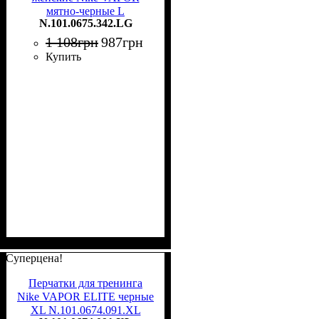
мятно-черные L
N.101.0675.342.LG
N.101.0675.342.LG
1 108
грн
987
грн
Купить
Суперцена!
Перчатки для тренинга
Nike VAPOR ELITE черные
XL N.101.0674.091.XL