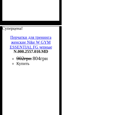
Суперцена!
Перчатки для тренинга
женские Nike W GYM
ESSENTIAL FG черные
N.000.2557.010.MD
N.000.2557.010.MD
902
грн
804
грн
Купить