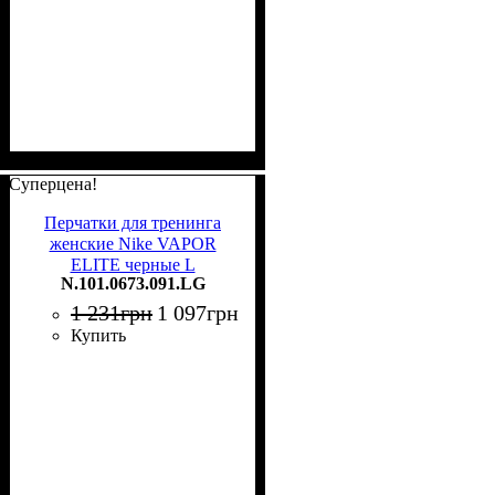
Суперцена!
Перчатки для тренинга
женские Nike VAPOR
ELITE черные L
N.101.0673.091.LG
N.101.0673.091.LG
1 231
грн
1 097
грн
Купить