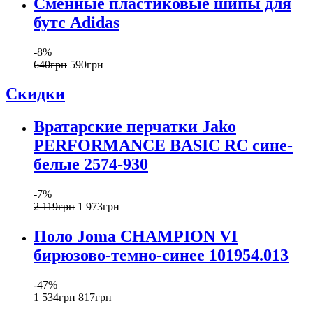
Сменные пластиковые шипы для
бутс Adidas
-8%
640
грн
590
грн
Скидки
Вратарские перчатки Jako
PERFORMANCE BASIC RC сине-
белые 2574-930
-7%
2 119
грн
1 973
грн
Поло Joma CHAMPION VI
бирюзово-темно-синее 101954.013
-47%
1 534
грн
817
грн