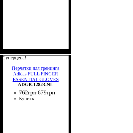
Суперцена!
Перчатки для тренинга
Adidas FULL FINGER
ESSENTIAL GLOVES
ADGB-12823-NL
черные S ADGB-12823-NL
762
грн
679
грн
Купить