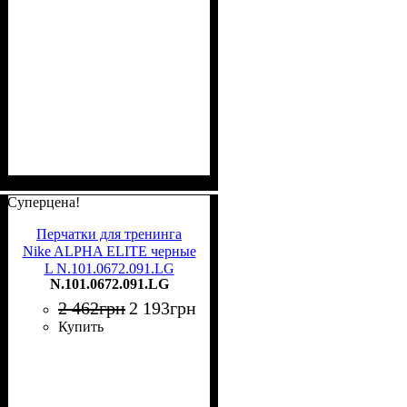
Суперцена!
Перчатки для тренинга
Nike ALPHA ELITE черные
L N.101.0672.091.LG
N.101.0672.091.LG
2 462
грн
2 193
грн
Купить