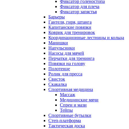
Фиксатор голеностопа
Фиксатор для плеча
Фиксатор запястья
Барьеры
Гантеля, гиря, штанга
Капитанские повязки
Коврик для тренировок
Координационные лестницы и кольца
Манишки
Напульсники
Насосы для мячей
Перчатки для тренинга
Повязки на голову
Полотенце
Ролик для пресса
Свисток
Скакалка
Спортивная медицина
Массаж
Медицинские мячи
Спреи и мази
Тейпы
Спортивные бутылки
Степ-платформа
Тактическая доска