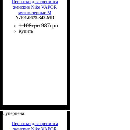
Перчатки для тренинга
женские Nike VAPOR
мятно-черные M
N.101.0675.342.MD
N.101.0675.342.MD
1 108
грн
987
грн
Купить
Суперцена!
Перчатки для тренинга
женские Nike VAPOR