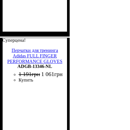
Суперцена!
Перчатки для тренинга
Adidas FULL FINGER
PERFORMANCE GLOVES
ADGB-13346-NL
черные XL ADGB-13346-
NL
1 191
грн
1 061
грн
Купить