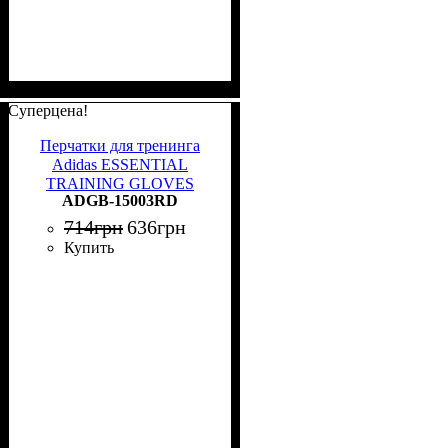
Суперцена!
Перчатки для тренинга
Adidas ESSENTIAL
TRAINING GLOVES
ADGB-15003RD
черно-красные L ADGB-
15003RD
714
грн
636
грн
Купить