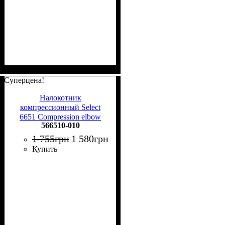
Суперцена!
Налокотник
компрессионный Select
6651 Compression elbow
566510-010
support - handball youth
566510-010
1 755
грн
1 580
грн
Купить