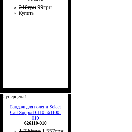
210
грн
99
грн
Купить
Суперцена!
Бандаж для голени Select
Calf Support 6110 561100-
010
626110-010
1 730
грн
1 557
грн