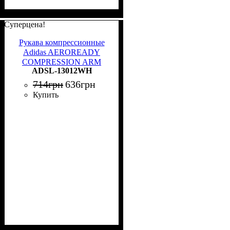
Суперцена!
Рукава компрессионные
Adidas AEROREADY
COMPRESSION ARM
ADSL-13012WH
SLEEVES белые L/XL
ADSL-13012WH
714
грн
636
грн
Купить