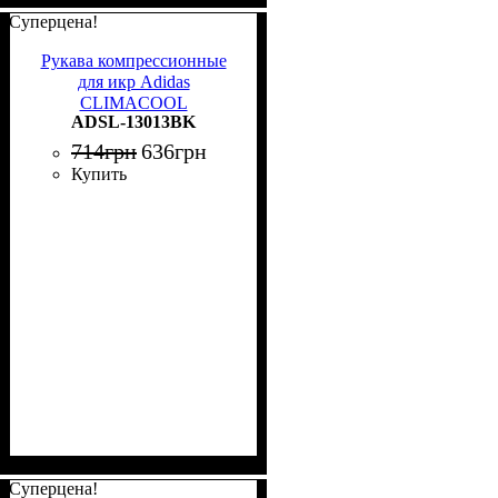
Суперцена!
Рукава компрессионные
для икр Adidas
CLIMACOOL
ADSL-13013BK
COMPRESSION CALF
SLEEVE черные S/M
714
грн
636
грн
ADSL-13013BK
Купить
Суперцена!