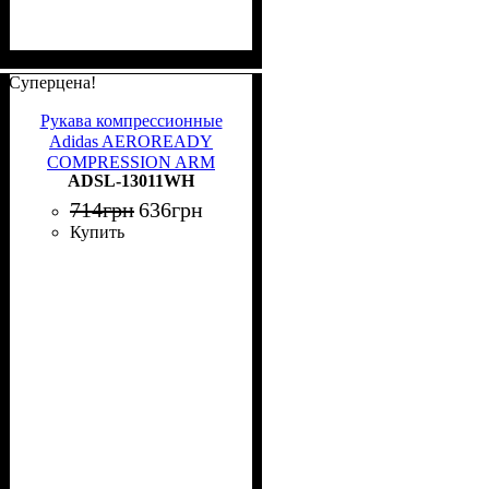
Суперцена!
Рукава компрессионные
Adidas AEROREADY
COMPRESSION ARM
ADSL-13011WH
SLEEVES белые S/M
ADSL-13011WH
714
грн
636
грн
Купить