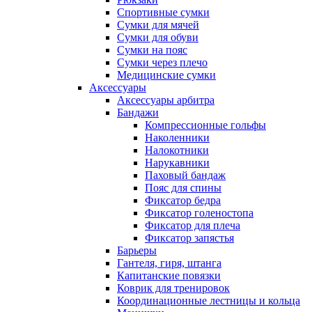
Спортивные сумки
Сумки для мячей
Сумки для обуви
Сумки на пояс
Сумки через плечо
Медицинские сумки
Аксессуары
Аксессуары арбитра
Бандажи
Компрессионные гольфы
Наколенники
Налокотники
Нарукавники
Паховый бандаж
Пояс для спины
Фиксатор бедра
Фиксатор голеностопа
Фиксатор для плеча
Фиксатор запястья
Барьеры
Гантеля, гиря, штанга
Капитанские повязки
Коврик для тренировок
Координационные лестницы и кольца