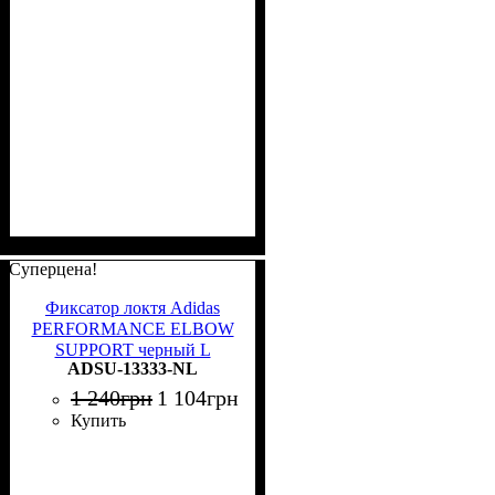
Суперцена!
Фиксатор локтя Adidas
PERFORMANCE ELBOW
SUPPORT черный L
ADSU-13333-NL
ADSU-13333-NL
1 240
грн
1 104
грн
Купить