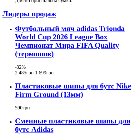
Дійсно оригінальна сумка.
Лидеры продаж
Футбольный мяч adidas Trionda
World Cup 2026 League Box
Чемпионат Мира FIFA Quality
(термошов)
-32%
2 485
грн
1 699
грн
Пластиковые шипы для бутс Nike
Firm Ground (13мм)
590
грн
Сменные пластиковые шипы для
бутс Adidas