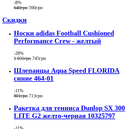
-8%
640
грн
590
грн
Скидки
Носки adidas Football Cushioned
Performance Crew - желтый
-28%
1 031
грн
745
грн
Шлепанцы Aqua Speed FLORIDA
синие 464-01
-11%
801
грн
713
грн
Ракетка для тенниса Dunlop SX 300
LITE G2 желто-черная 10325797
-11%