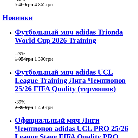
5 460
грн
4 865
грн
Новинки
Футбольный мяч adidas Trionda
World Cup 2026 Training
-29%
1 954
грн
1 390
грн
Футбольный мяч adidas UCL
League Training Лига Чемпионов
25/26 FIFA Quality (термошов)
-39%
2 390
грн
1 450
грн
Официальный мяч Лиги
Чемпионов adidas UCL PRO 25/26
League Stage FIFA Quality PRO