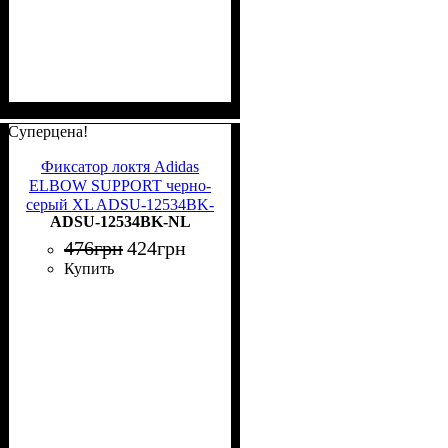
Суперцена!
Фиксатор локтя Adidas
ELBOW SUPPORT черно-
серый XL ADSU-12534BK-
ADSU-12534BK-NL
NL
476
грн
424
грн
Купить