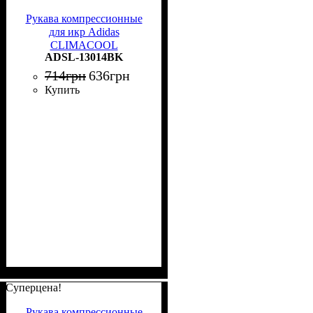
Рукава компрессионные
для икр Adidas
CLIMACOOL
ADSL-13014BK
COMPRESSION CALF
SLEEVE черные L/XL
714
грн
636
грн
ADSL-13014BK
Купить
Суперцена!
Рукава компрессионные