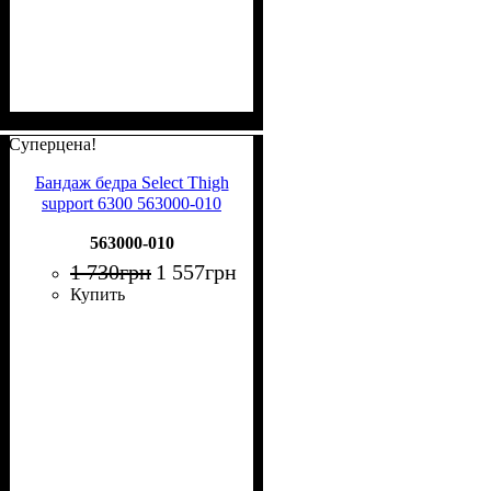
Суперцена!
Бандаж бедра Select Thigh
support 6300 563000-010
563000-010
1 730
грн
1 557
грн
Купить