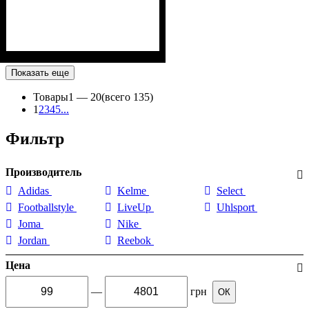
Показать еще
Товары
1 —
20
(всего 135)
1
2
3
4
5
...
Фильтр
Производитель
Adidas
Kelme
Select
Footballstyle
LiveUp
Uhlsport
Joma
Nike
Jordan
Reebok
Цена
—
грн
ОК