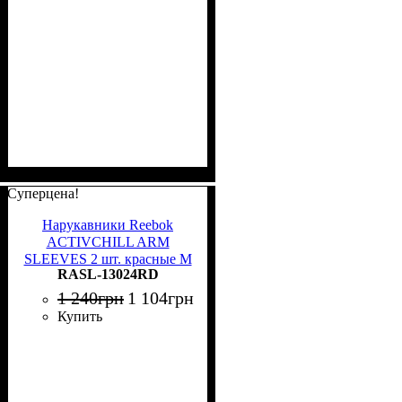
Суперцена!
Нарукавники Reebok
ACTIVCHILL ARM
SLEEVES 2 шт. красные M
RASL-13024RD
RASL-13024RD
1 240
грн
1 104
грн
Купить