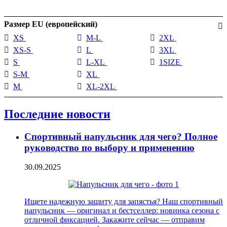
Размер EU (европейский)
XS
M-L
2XL
XS-S
L
3XL
S
L-XL
1SIZE
S-M
XL
M
XL-2XL
Последние новости
Спортивный напульсник для чего? Полное
руководство по выбору и применению
30.09.2025
Ищете надежную защиту для запястья? Наш спортивный
напульсник — оригинал и бестселлер: новинка сезона с
отличной фиксацией. Закажите сейчас — отправим