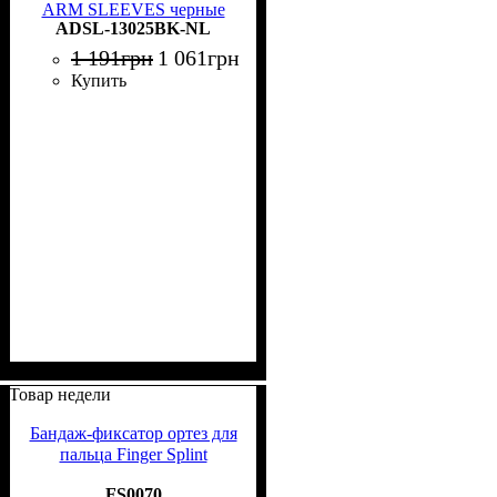
ARM SLEEVES черные
ADSL-13025BK-NL
L/XL ADSL-13025BK-NL
1 191
грн
1 061
грн
Купить
Товар недели
Бандаж-фиксатор ортез для
пальца Finger Splint
FS0070