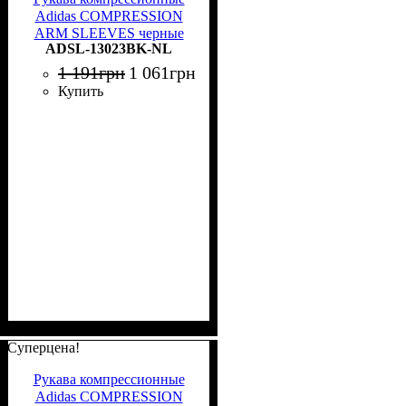
Adidas COMPRESSION
ARM SLEEVES черные
ADSL-13023BK-NL
S/M ADSL-13023BK-NL
1 191
грн
1 061
грн
Купить
Суперцена!
Рукава компрессионные
Adidas COMPRESSION