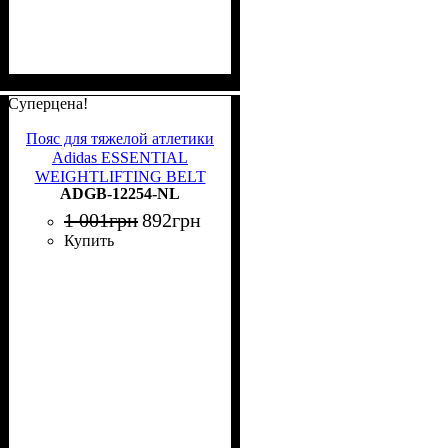
Суперцена!
Пояс для тяжелой атлетики
Adidas ESSENTIAL
WEIGHTLIFTING BELT
ADGB-12254-NL
черный (82,5 - 92 см)
ADGB-12254-NL
1 001
грн
892
грн
Купить