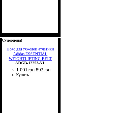
Суперцена!
Пояс для тяжелой атлетики
Adidas ESSENTIAL
WEIGHTLIFTING BELT
ADGB-12253-NL
черный (72,4 - 85 см)
ADGB-12253-NL
1 001
грн
892
грн
Купить