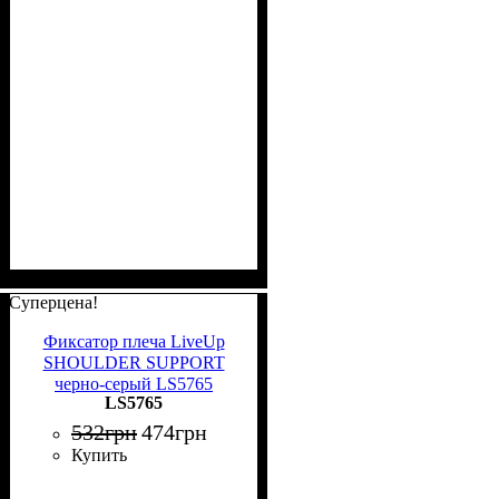
Суперцена!
Фиксатор плеча LiveUp
SHOULDER SUPPORT
черно-серый LS5765
LS5765
532
грн
474
грн
Купить