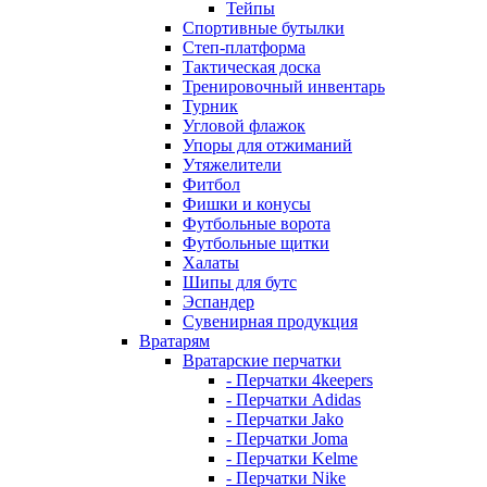
Тейпы
Спортивные бутылки
Степ-платформа
Тактическая доска
Тренировочный инвентарь
Турник
Угловой флажок
Упоры для отжиманий
Утяжелители
Фитбол
Фишки и конусы
Футбольные ворота
Футбольные щитки
Халаты
Шипы для бутс
Эспандер
Сувенирная продукция
Вратарям
Вратарские перчатки
- Перчатки 4keepers
- Перчатки Adidas
- Перчатки Jako
- Перчатки Joma
- Перчатки Kelme
- Перчатки Nike