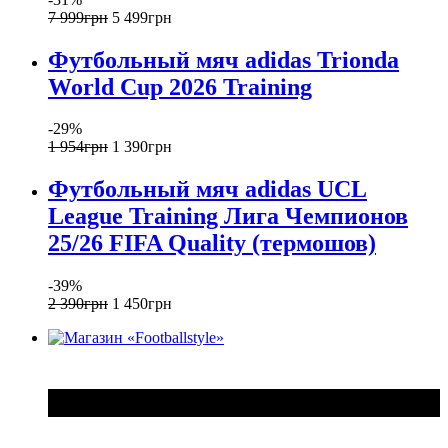
7 999
грн
5 499
грн
Футбольный мяч adidas Trionda
World Cup 2026 Training
-29%
1 954
грн
1 390
грн
Футбольный мяч adidas UCL
League Training Лига Чемпионов
25/26 FIFA Quality (термошов)
-39%
2 390
грн
1 450
грн