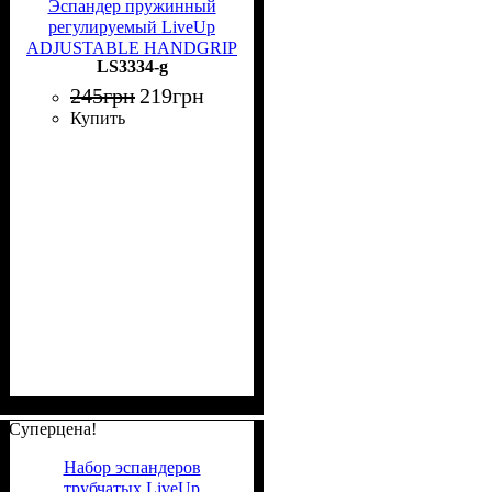
Эспандер пружинный
регулируемый LiveUp
ADJUSTABLE HANDGRIP
LS3334-g
зеленый LS3334-g
245
грн
219
грн
Купить
Суперцена!
Набор эспандеров
трубчатых LiveUp