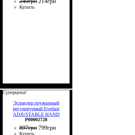
240
грн
214
грн
Купить
Суперцена!
Эспандер пружинный
регулируемый Everlast
ADJUSTABLE HAND
P00002728
GRIP HIGH TENSION
черный P00002728
897
грн
799
грн
Купить