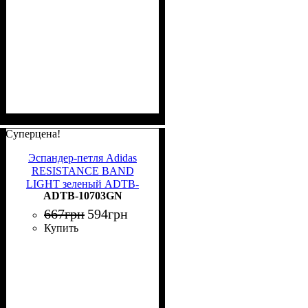
Суперцена!
Эспандер-петля Adidas
RESISTANCE BAND
LIGHT зеленый ADTB-
ADTB-10703GN
10703GN
667
грн
594
грн
Купить