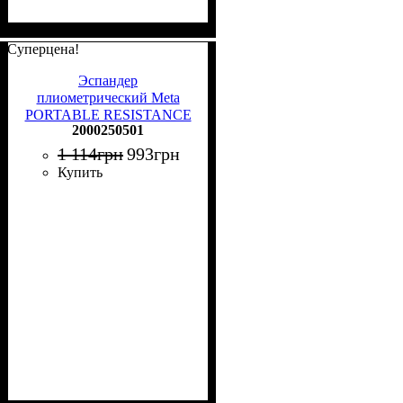
Суперцена!
Эспандер
плиометрический Meta
PORTABLE RESISTANCE
2000250501
JUMPER бордово-черный
2000250501
1 114
грн
993
грн
Купить