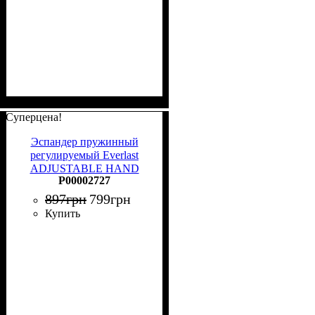
Суперцена!
Эспандер пружинный
регулируемый Everlast
ADJUSTABLE HAND
P00002727
GRIP LOW TENSION
красный P00002727
897
грн
799
грн
Купить