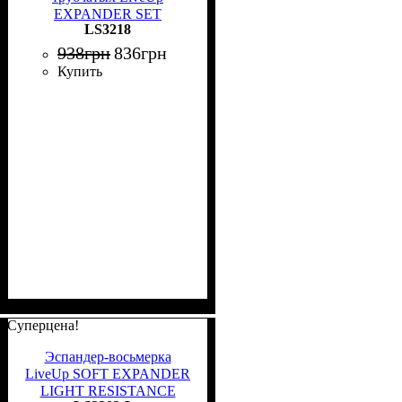
EXPANDER SET
LS3218
оранжевый, лаймовый,
голубой LS3218
938
грн
836
грн
Купить
Суперцена!
Эспандер-восьмерка
LiveUp SOFT EXPANDER
LIGHT RESISTANCE