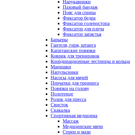
Нарукавники
Паховый бандаж
Пояс для спины
Фиксатор бедра
Фиксатор голеностопа
Фиксатор для плеча
Фиксатор запястья
Барьеры
Гантеля, гиря, штанга
Капитанские повязки
Коврик для тренировок
Координационные лестницы и кольца
Манишки
Напульсники
Насосы для мячей
Перчатки для тренинга
Повязки на голову
Полотенце
Ролик для пресса
Свисток
Скакалка
Спортивная медицина
Массаж
Медицинские мячи
Спреи и мази