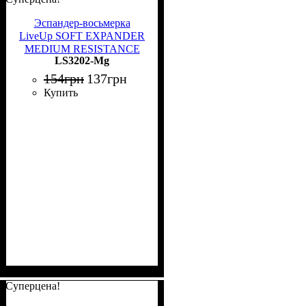
Эспандер-восьмерка
LiveUp SOFT EXPANDER
MEDIUM RESISTANCE
LS3202-Mg
зеленый LS3202-Mg
154
грн
137
грн
Купить
Суперцена!