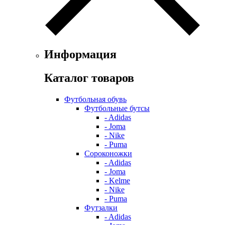
Информация
Каталог товаров
Футбольная обувь
Футбольные бутсы
- Adidas
- Joma
- Nike
- Puma
Сороконожки
- Adidas
- Joma
- Kelme
- Nike
- Puma
Футзалки
- Adidas