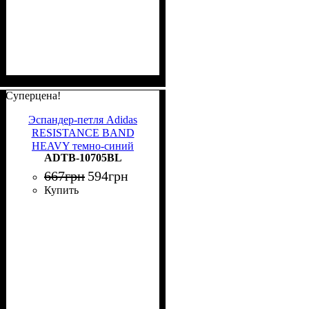
Суперцена!
Эспандер-петля Adidas
RESISTANCE BAND
HEAVY темно-синий
ADTB-10705BL
ADTB-10705BL
667
грн
594
грн
Купить