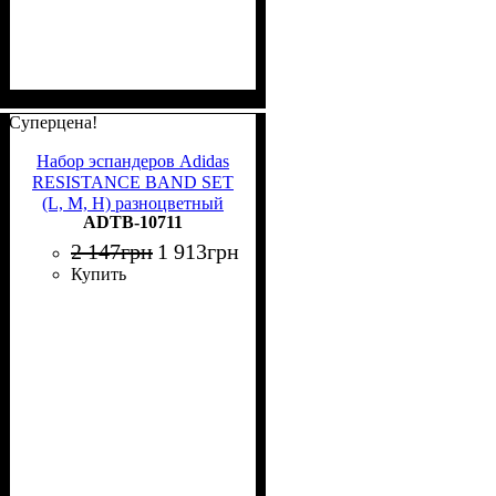
Суперцена!
Набор эспандеров Adidas
RESISTANCE BAND SET
(L, M, H) разноцветный
ADTB-10711
ADTB-10711
2 147
грн
1 913
грн
Купить