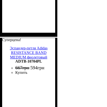
Суперцена!
Эспандер-петля Adidas
RESISTANCE BAND
MEDIUM фиолетовый
ADTB-10704PL
ADTB-10704PL
667
грн
594
грн
Купить