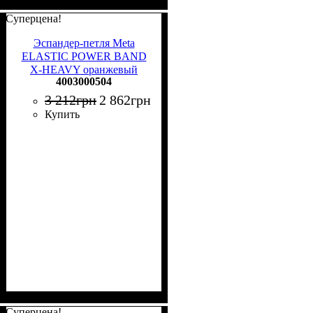
Суперцена!
Эспандер-петля Meta
ELASTIC POWER BAND
X-HEAVY оранжевый
4003000504
4003000504
3 212
грн
2 862
грн
Купить
Суперцена!