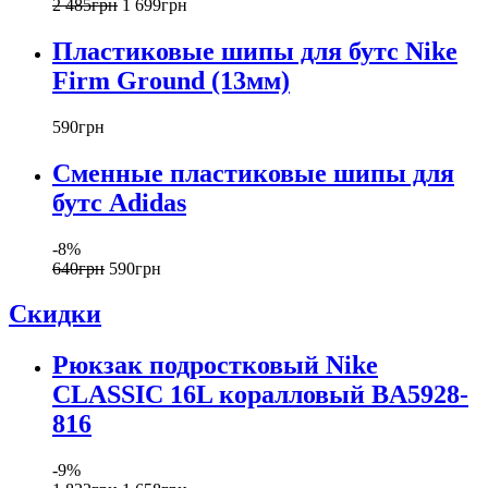
2 485
грн
1 699
грн
Пластиковые шипы для бутс Nike
Firm Ground (13мм)
590
грн
Сменные пластиковые шипы для
бутс Adidas
-8%
640
грн
590
грн
Скидки
Рюкзак подростковый Nike
CLASSIC 16L коралловый BA5928-
816
-9%