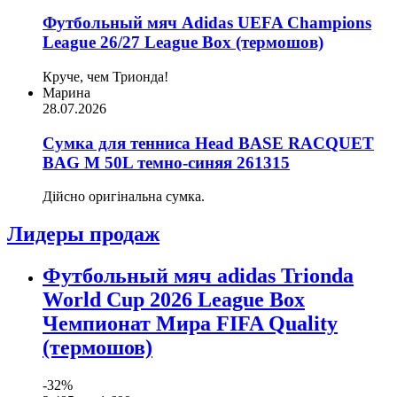
Футбольный мяч Adidas UEFA Champions
League 26/27 League Box (термошов)
Круче, чем Трионда!
Марина
28.07.2026
Сумка для тенниса Head BASE RACQUET
BAG M 50L темно-синяя 261315
Дійсно оригінальна сумка.
Лидеры продаж
Футбольный мяч adidas Trionda
World Cup 2026 League Box
Чемпионат Мира FIFA Quality
(термошов)
-32%