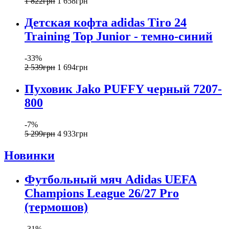
1 822
грн
1 658
грн
Детская кофта adidas Tiro 24
Training Top Junior - темно-синий
-33%
2 539
грн
1 694
грн
Пуховик Jako PUFFY черный 7207-
800
-7%
5 299
грн
4 933
грн
Новинки
Футбольный мяч Adidas UEFA
Champions League 26/27 Pro
(термошов)
-31%