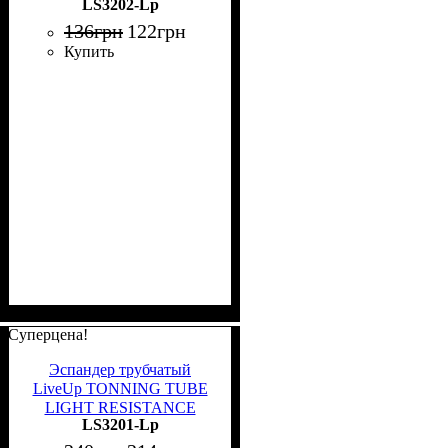
LS3202-Lp
розовый LS3202-Lp
136
грн
122
грн
Купить
Суперцена!
Эспандер трубчатый
LiveUp TONNING TUBE
LIGHT RESISTANCE
LS3201-Lp
розовый LS3201-Lp