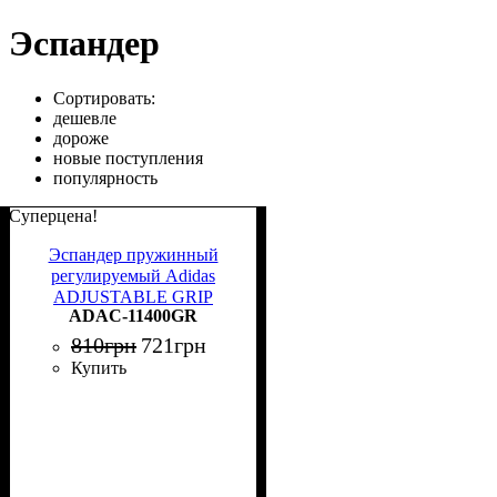
Эспандер
Сортировать:
дешевле
дороже
новые поступления
популярность
Суперцена!
Эспандер пружинный
регулируемый Adidas
ADJUSTABLE GRIP
ADAC-11400GR
TRAINER черный ADAC-
11400GR
810
грн
721
грн
Купить