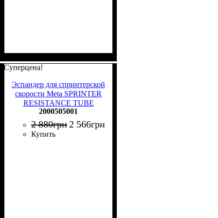
Суперцена!
Эспандер для спринтерской
скорости Meta SPRINTER
RESISTANCE TUBE
2000505001
коричневый 2000505001
2 880
грн
2 566
грн
Купить