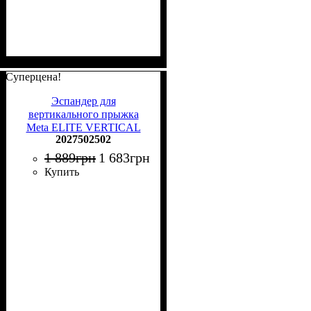
Суперцена!
Эспандер для
вертикального прыжка
Meta ELITE VERTICAL
2027502502
JUMPING SYSTEM черно-
красный 2027502502
1 889
грн
1 683
грн
Купить