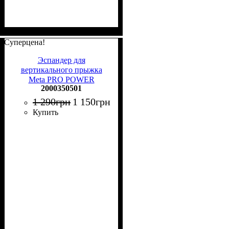
Суперцена!
Эспандер для
вертикального прыжка
Meta PRO POWER
2000350501
JUMPER черный
2000350501
1 290
грн
1 150
грн
Купить