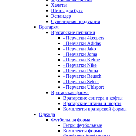
Халаты
Шипы для бутс
Эспандер
Сувенирная продукция
Вратарям
Вратарские перчатки
- Перчатки 4keepers
- Перчатки Adidas
- Перчатки Jako
- Перчатки Joma
- Перчатки Kelme
- Перчатки Nike
- Перчатки Puma
- Перчатки Reusch
- Перчатки Select
- Перчатки Uhlsport
Вратарская форма
Вратарские свитера и кофты
Вратарские штаны и шорты
Комплекты вратарской формы
Одежда
Футбольная форма
Гетры футбольные
Комплекты формы