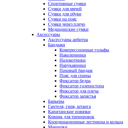
Спортивные сумки
Сумки для мячей
Сумки для обуви
Сумки на пояс
Сумки через плечо
Медицинские сумки
Аксессуары
Аксессуары арбитра
Бандажи
Компрессионные гольфы
Наколенники
Налокотники
Нарукавники
Паховый бандаж
Пояс для спины
Фиксатор бедра
Фиксатор голеностопа
Фиксатор для плеча
Фиксатор запястья
Барьеры
Гантеля, гиря, штанга
Капитанские повязки
Коврик для тренировок
Координационные лестницы и кольца
Манишки