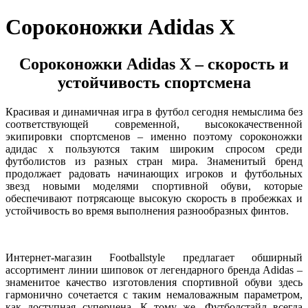
Сороконожки Adidas X
Сороконожки Adidas X – скорость и
устойчивость спортсмена
Красивая и динамичная игра в футбол сегодня немыслима без
соответствующей современной, высококачественной
экипировки спортсменов – именно поэтому сороконожки
адидас х пользуются таким широким спросом среди
футболистов из разных стран мира. Знаменитый бренд
продолжает радовать начинающих игроков и футбольных
звезд новыми моделями спортивной обуви, которые
обеспечивают потрясающе высокую скорость в пробежках и
устойчивость во время выполнения разнообразных финтов.
Интернет-магазин Footballstyle предлагает обширный
ассортимент линии шиповок от легендарного бренда Adidas –
знаменитое качество изготовления спортивной обуви здесь
гармонично сочетается с таким немаловажным параметром,
как доступная суперцена. К тому же, Футболстайл всегда