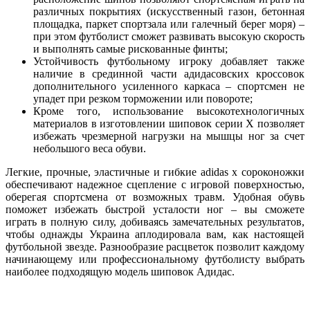
различных покрытиях (искусственный газон, бетонная
площадка, паркет спортзала или галечный берег моря) –
при этом футболист сможет развивать высокую скорость
и выполнять самые рискованные финты;
Устойчивость футбольному игроку добавляет также
наличие в срединной части адидасовских кроссовок
дополнительного усиленного каркаса – спортсмен не
упадет при резком торможении или повороте;
Кроме того, использование высокотехнологичных
материалов в изготовлении шиповок серии Х позволяет
избежать чрезмерной нагрузки на мышцы ног за счет
небольшого веса обуви.
Легкие, прочные, эластичные и гибкие adidas x сороконожки
обеспечивают надежное сцепление с игровой поверхностью,
оберегая спортсмена от возможных травм. Удобная обувь
поможет избежать быстрой усталости ног – вы сможете
играть в полную силу, добиваясь замечательных результатов,
чтобы однажды Украина аплодировала вам, как настоящей
футбольной звезде. Разнообразие расцветок позволит каждому
начинающему или профессиональному футболисту выбрать
наиболее подходящую модель шиповок Адидас.