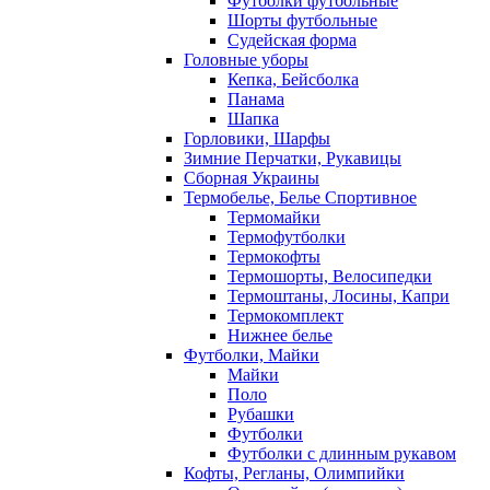
Футболки футбольные
Шорты футбольные
Судейская форма
Головные уборы
Кепка, Бейсболка
Панама
Шапка
Горловики, Шарфы
Зимние Перчатки, Рукавицы
Сборная Украины
Термобелье, Белье Спортивное
Термомайки
Термофутболки
Термокофты
Термошорты, Велосипедки
Термоштаны, Лосины, Капри
Термокомплект
Нижнее белье
Футболки, Майки
Майки
Поло
Рубашки
Футболки
Футболки с длинным рукавом
Кофты, Регланы, Олимпийки