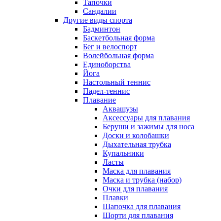
Тапочки
Сандалии
Другие виды спорта
Бадминтон
Баскетбольная форма
Бег и велоспорт
Волейбольная форма
Единоборства
Йога
Настольный теннис
Падел-теннис
Плавание
Аквашузы
Аксессуары для плавания
Беруши и зажимы для носа
Доски и колобашки
Дыхательная трубка
Купальники
Ласты
Маска для плавания
Маска и трубка (набор)
Очки для плавания
Плавки
Шапочка для плавания
Шорти для плавания