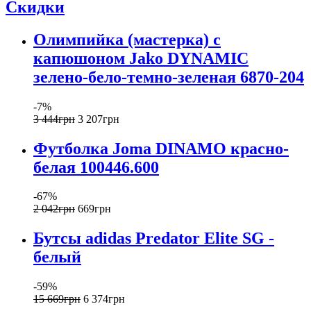
Скидки
Олимпийка (мастерка) с
капюшоном Jako DYNAMIC
зелено-бело-темно-зеленая 6870-204
-7%
3 444
грн
3 207
грн
Футболка Joma DINAMO красно-
белая 100446.600
-67%
2 042
грн
669
грн
Бутсы adidas Predator Elite SG -
белый
-59%
15 669
грн
6 374
грн