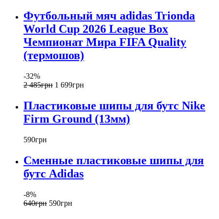
Футбольный мяч adidas Trionda
World Cup 2026 League Box
Чемпионат Мира FIFA Quality
(термошов)
-32%
2 485
грн
1 699
грн
Пластиковые шипы для бутс Nike
Firm Ground (13мм)
590
грн
Сменные пластиковые шипы для
бутс Adidas
-8%
640
грн
590
грн