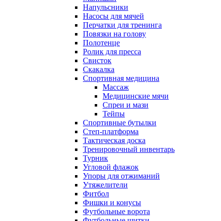
Напульсники
Насосы для мячей
Перчатки для тренинга
Повязки на голову
Полотенце
Ролик для пресса
Свисток
Скакалка
Спортивная медицина
Массаж
Медицинские мячи
Спреи и мази
Тейпы
Спортивные бутылки
Степ-платформа
Тактическая доска
Тренировочный инвентарь
Турник
Угловой флажок
Упоры для отжиманий
Утяжелители
Фитбол
Фишки и конусы
Футбольные ворота
Футбольные щитки