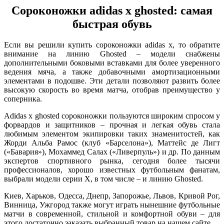
Сороконожки adidas x ghosted: самая
быстрая обувь
Если вы решили купить сороконожки adidas x, то обратите
внимание на линию Ghosted – модели снабжены
дополнительными боковыми вставками для более уверенного
ведения мяча, а также добавочными амортизационными
элементами в подошве. Эти детали позволяют развить более
высокую скорость во время матча, отобрав преимущество у
соперника.
Adidas x ghosted сороконожки пользуются широким спросом у
форвардов и защитников – прочная и легкая обувь стала
любимым элементом экипировки таких знаменитостей, как
Жорди Альба Рамос (клуб «Барселона»), Маттейс де Лигт
(«Бавария»), Мохаммед Салах («Ливерпуль») и др. По данным
экспертов спортивного рынка, сегодня более тысячи
профессионалов, хорошо известных футбольным фанатам,
выбрали модели серии Х, в том числе – и линию Ghosted.
Киев, Харьков, Одесса, Днепр, Запорожье, Львов, Кривой Рог,
Винница, Ужгород также могут играть нынешние футбольные
матчи в современной, стильной и комфортной обуви – для
этого достаточно заказать выбранный товар на нашем сайте.