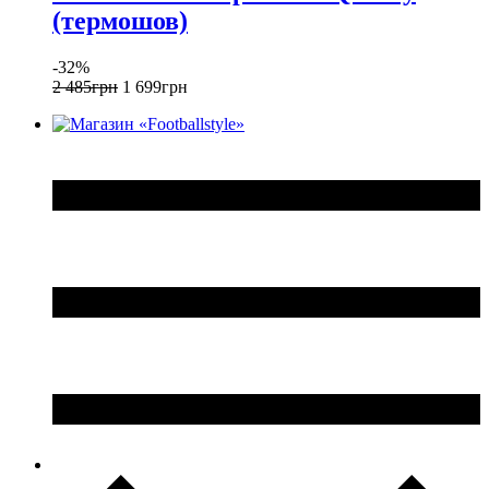
(термошов)
-32%
2 485
грн
1 699
грн