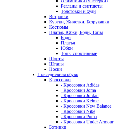
Олимпийки (мастерки)
Регланы и свитшоты
Толстовки и худи
Ветровки
Куртки, Жилетки, Безрукавки
Костюмы
Платья, Юбки, Боди, Топы
Боди
Платья
Юбки
Топы спортивные
Шорты
Штаны
Носки
Повседневная обувь
Кроссовки
- Кроссовки Adidas
- Кроссовки Joma
- Кроссовки Jordan
- Кроссовки Kelme
- Кроссовки New Balance
- Кроссовки Nike
- Кроссовки Puma
- Кроссовки Under Armour
Ботинки