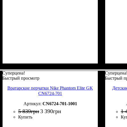
Суперцена!
Суперцена
Быстрый просмотр
Быстрый п
Вратарские перчатки Nike Phantom Elite GK
Детски
CN6724-701
CN6724-701-1001
5 839
грн
3 390
грн
1 
Купить
Ку