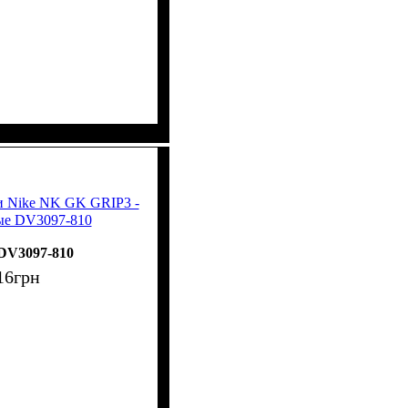
и Nike NK GK GRIP3 -
ые DV3097-810
DV3097-810
16
грн