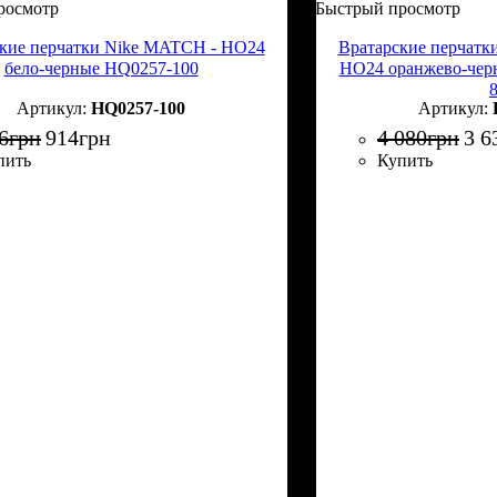
росмотр
Быстрый просмотр
кие перчатки Nike MATCH - HO24
Вратарские перчатк
бело-черные HQ0257-100
HO24 оранжево-чер
HQ0257-100
6
грн
914
грн
4 080
грн
3 6
пить
Купить