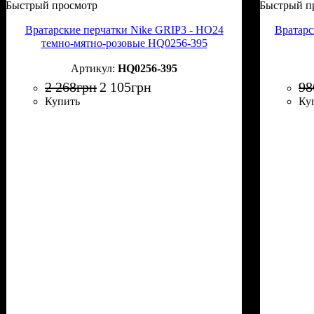
Быстрый просмотр
Быстрый п
Вратарские перчатки Nike GRIP3 - HO24
Вратарс
темно-мятно-розовые HQ0256-395
HQ0256-395
2 268
грн
2 105
грн
98
Купить
Ку