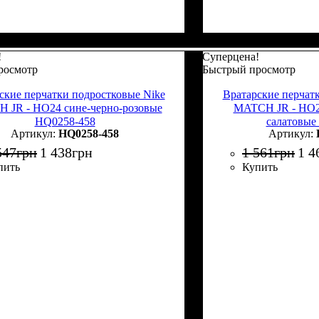
!
Суперцена!
росмотр
Быстрый просмотр
ские перчатки подростковые Nike
Вратарские перчат
 JR - HO24 сине-черно-розовые
MATCH JR - HO2
HQ0258-458
салатовые
HQ0258-458
547
грн
1 438
грн
1 561
грн
1 4
пить
Купить