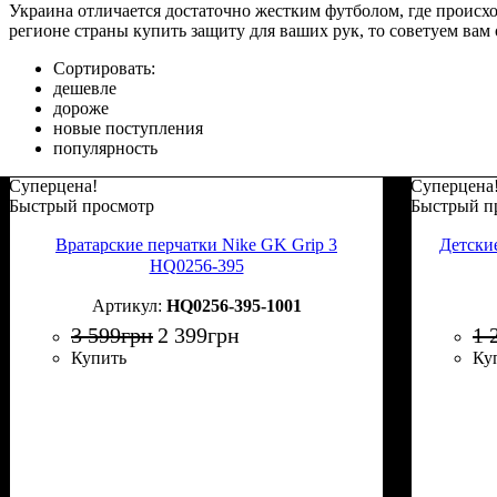
Украина отличается достаточно жестким футболом, где происход
регионе страны купить защиту для ваших рук, то советуем ва
Сортировать:
дешевле
дороже
новые поступления
популярность
Суперцена!
Суперцена
Быстрый просмотр
Быстрый п
Вратарские перчатки Nike GK Grip 3
Детски
HQ0256-395
HQ0256-395-1001
3 599
грн
2 399
грн
1 
Купить
Ку