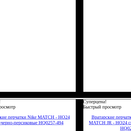
!
Суперцена!
росмотр
Быстрый просмотр
кие перчатки Nike MATCH - HO24
Вратарские перчат
-черно-персиковые HQ0257-494
MATCH JR - HO24 с
HQ02