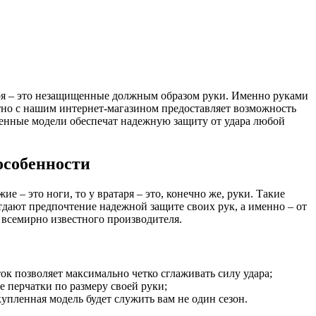
аря – это незащищенные должным образом руки. Именно руками
стно с нашим интернет-магазином предоставляет возможность
енные модели обеспечат надежную защиту от удара любой
особенности
е – это ноги, то у вратаря – это, конечно же, руки. Такие
дают предпочтение надежной защите своих рук, а именно – от
 всемирно известного производителя.
к позволяет максимально четко сглаживать силу удара;
 перчатки по размеру своей руки;
пленная модель будет служить вам не один сезон.