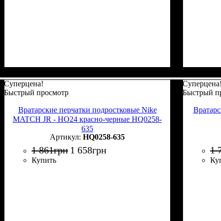
Суперцена!
Суперцена
Быстрый просмотр
Быстрый п
Вратарские перчатки подростковые Nike
Вратарс
MATCH JR - HO24 красно-черные HQ0258-
635
HQ0258-635
1 861
грн
1 658
грн
1 
Купить
Ку