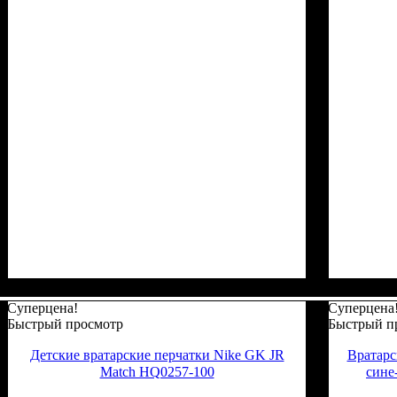
Суперцена!
Суперцена
Быстрый просмотр
Быстрый п
Детские вратарские перчатки Nike GK JR
Вратарс
Match HQ0257-100
сине