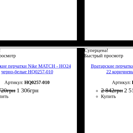
!
Суперцена!
росмотр
Быстрый просмотр
кие перчатки Nike MATCH - HO24
Вратарские перчатк
черно-белые HQ0257-010
22 коричнев
HQ0257-010
720
грн
1 306
грн
2 842
грн
2 5
пить
Купить