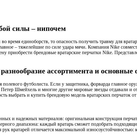
юбой силы – нипочем
во время единоборств, то опасность получить травму для врат
главное – тяжелейшие по силе удара мячи. Компания Nike совме
у приобрести брендовые вратарские перчатки Nike. Представл
 разнообразие ассортимента и основные 
я полевого футболиста. Если у защитника, форварда главное оружи
Петер Шмейхель и многие другие мировые звезды отдавали и от
сть выбрать и купить брендовую модель вратарских перчаток от
енных и надежных материалов: оригинальная конструкция перчато
рного диапазона: каждый вратарь сможет подобрать подходящие
рук вратарей отличается максимальной износоустойчивостью: ку