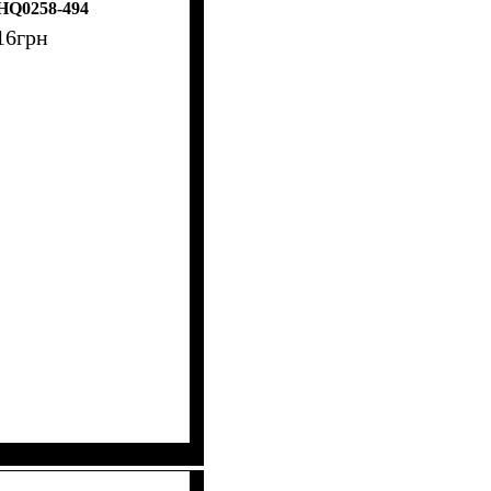
HQ0258-494
16
грн