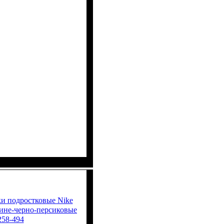
ки подростковые Nike
ине-черно-персиковые
58-494