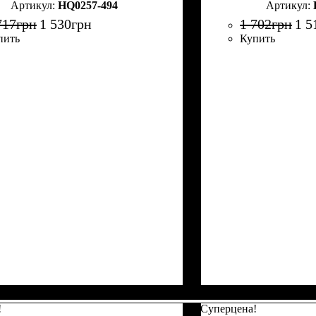
HQ0257-494
717
грн
1 530
грн
1 702
грн
1 5
пить
Купить
!
Суперцена!