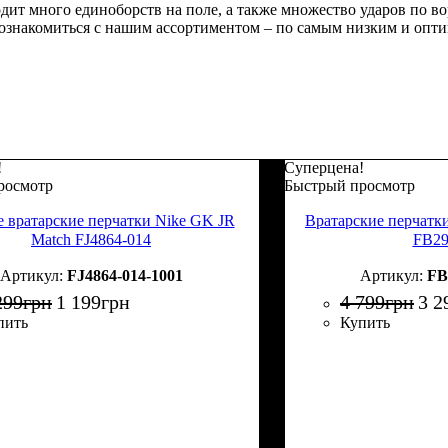
ит много единоборств на поле, а также множество ударов по вор
м ознакомиться с нашим ассортиментом – по самым низким и опт
!
Суперцена!
росмотр
Быстрый просмотр
е вратарские перчатки Nike GK JR
Вратарские перчатки
Match FJ4864-014
FB29
FJ4864-014-1001
FB
299
грн
1 199
грн
4 799
грн
3 2
пить
Купить