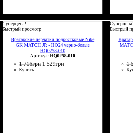
Суперцена!
Суперцена
Быстрый просмотр
Быстрый п
Вратарские перчатки подростковые Nike
Вратар
GK MATCH JR - HO24 черно-белые
MATCH
HQ0258-010
HQ0258-010
1 716
грн
1 529
грн
1 
Купить
Ку