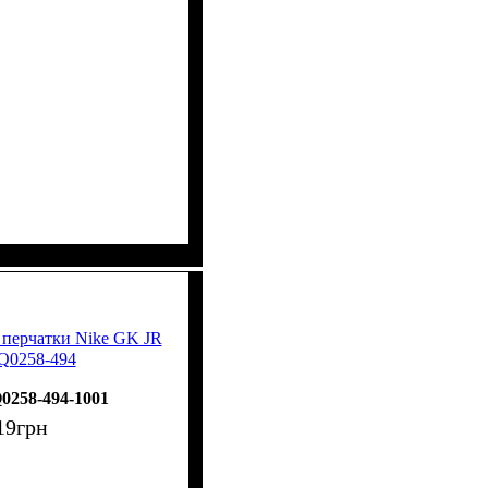
 перчатки Nike GK JR
Q0258-494
0258-494-1001
19
грн