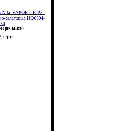
и Nike VAPOR GRIP3 -
но-салатовые HQ0304-
830
HQ0304-830
35
грн