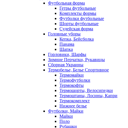
Футбольная форма
Гетры футбольные
Комплекты формы
Футболки футбольные
Шорты футбольные
Судейская форма
Головные уборы
Кепка, Бейсболка
Панама
Шапка
Горловики, Шарфы
Зимние Перчатки, Рукавицы
Сборная Украины
Термобелье, Белье Спортивное
Термомайки
Термофутболки
Термокофты
Термошорты, Велосипедки
Термоштаны, Лосины, Капри
Термокомплект
Нижнее белье
Футболки, Майки
Майки
Поло
Рубашки