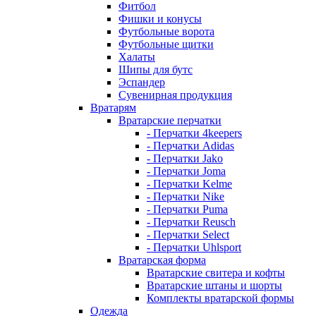
Фитбол
Фишки и конусы
Футбольные ворота
Футбольные щитки
Халаты
Шипы для бутс
Эспандер
Сувенирная продукция
Вратарям
Вратарские перчатки
- Перчатки 4keepers
- Перчатки Adidas
- Перчатки Jako
- Перчатки Joma
- Перчатки Kelme
- Перчатки Nike
- Перчатки Puma
- Перчатки Reusch
- Перчатки Select
- Перчатки Uhlsport
Вратарская форма
Вратарские свитера и кофты
Вратарские штаны и шорты
Комплекты вратарской формы
Одежда