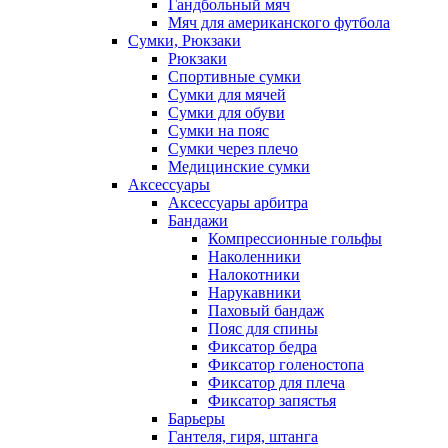
Гандбольный мяч
Мяч для американского футбола
Сумки, Рюкзаки
Рюкзаки
Спортивные сумки
Сумки для мячей
Сумки для обуви
Сумки на пояс
Сумки через плечо
Медицинские сумки
Аксессуары
Аксессуары арбитра
Бандажи
Компрессионные гольфы
Наколенники
Налокотники
Нарукавники
Паховый бандаж
Пояс для спины
Фиксатор бедра
Фиксатор голеностопа
Фиксатор для плеча
Фиксатор запястья
Барьеры
Гантеля, гиря, штанга