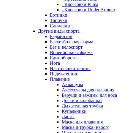
- Кроссовки Puma
- Кроссовки Under Armour
Ботинки
Тапочки
Сандалии
Другие виды спорта
Бадминтон
Баскетбольная форма
Бег и велоспорт
Волейбольная форма
Единоборства
Йога
Настольный теннис
Падел-теннис
Плавание
Аквашузы
Аксессуары для плавания
Беруши и зажимы для носа
Доски и колобашки
Дыхательная трубка
Купальники
Ласты
Маска для плавания
Маска и трубка (набор)
Очки для плавания