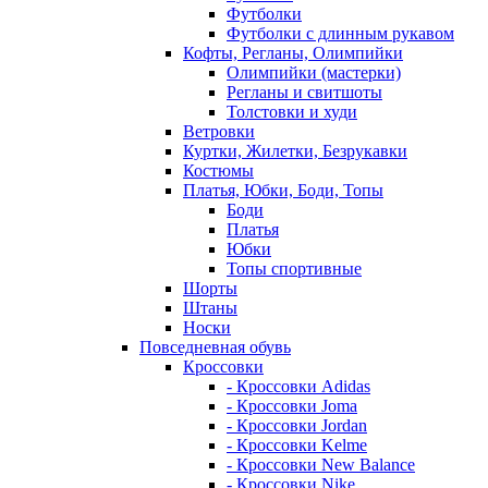
Футболки
Футболки с длинным рукавом
Кофты, Регланы, Олимпийки
Олимпийки (мастерки)
Регланы и свитшоты
Толстовки и худи
Ветровки
Куртки, Жилетки, Безрукавки
Костюмы
Платья, Юбки, Боди, Топы
Боди
Платья
Юбки
Топы спортивные
Шорты
Штаны
Носки
Повседневная обувь
Кроссовки
- Кроссовки Adidas
- Кроссовки Joma
- Кроссовки Jordan
- Кроссовки Kelme
- Кроссовки New Balance
- Кроссовки Nike