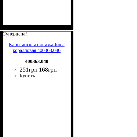
Суперцена!
Капитанская повязка Joma
коралловая 400363.040
400363.040
251
грн
168
грн
Купить