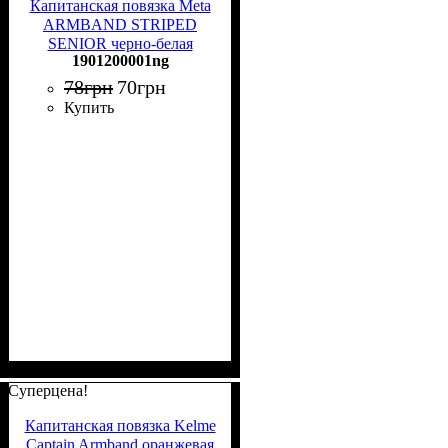
Капитанская повязка Meta
ARMBAND STRIPED
SENIOR черно-белая
1901200001ng
1901200001ng
78
грн
70
грн
Купить
Суперцена!
Капитанская повязка Kelme
Captain Armband оранжевая