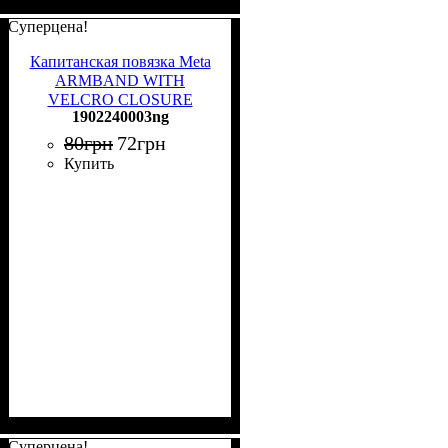
Суперцена!
Капитанская повязка Meta
ARMBAND WITH
VELCRO CLOSURE
1902240003ng
черная 1902240003ng
80
грн
72
грн
Купить
Суперцена!