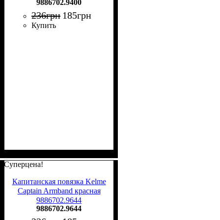
9886702.9400
236
грн
185
грн
Купить
Суперцена!
Капитанская повязка Kelme
Captain Armband красная
9886702.9644
9886702.9644