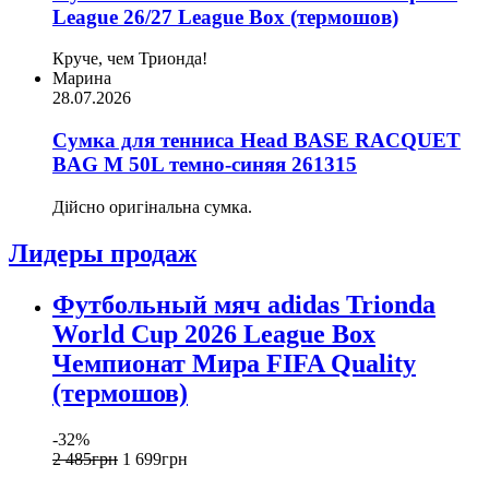
League 26/27 League Box (термошов)
Круче, чем Трионда!
Марина
28.07.2026
Сумка для тенниса Head BASE RACQUET
BAG M 50L темно-синяя 261315
Дійсно оригінальна сумка.
Лидеры продаж
Футбольный мяч adidas Trionda
World Cup 2026 League Box
Чемпионат Мира FIFA Quality
(термошов)
-32%
2 485
грн
1 699
грн