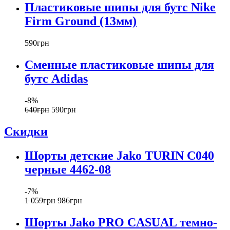
Пластиковые шипы для бутс Nike
Firm Ground (13мм)
590
грн
Сменные пластиковые шипы для
бутс Adidas
-8%
640
грн
590
грн
Скидки
Шорты детские Jako TURIN C040
черные 4462-08
-7%
1 059
грн
986
грн
Шорты Jako PRO CASUAL темно-