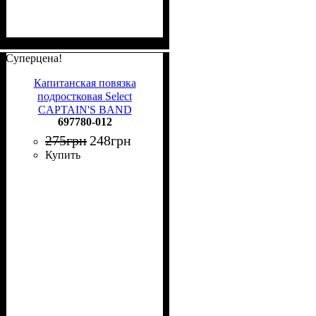
Суперцена!
Капитанская повязка
подростковая Select
CAPTAIN'S BAND
697780-012
эластичная розовая 697780-
012
275
грн
248
грн
Купить