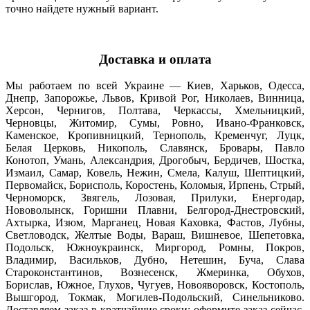
точно найдете нужный вариант.
Доставка и оплата
Мы работаем по всей Украине — Киев, Харьков, Одесса,
Днепр, Запорожье, Львов, Кривой Рог, Николаев, Винница,
Херсон, Чернигов, Полтава, Черкассы, Хмельницкий,
Черновцы, Житомир, Сумы, Ровно, Ивано-Франковск,
Каменское, Кропивницкий, Тернополь, Кременчуг, Луцк,
Белая Церковь, Никополь, Славянск, Бровары, Павло
Конотоп, Умань, Александрия, Дрогобыч, Бердичев, Шостка,
Измаил, Самар, Ковель, Нежин, Смела, Калуш, Шептицкий,
Первомайск, Борисполь, Коростень, Коломыя, Ирпень, Стрый,
Черноморск, Звягель, Лозовая, Прилуки, Енергодар,
Нововолынск, Горишни Плавни, Белгород-Днестровский,
Ахтырка, Изюм, Марганец, Новая Каховка, Фастов, Лубны,
Светловодск, Желтые Воды, Вараш, Вишневое, Шепетовка,
Подольск, Южноукраинск, Миргород, Ромны, Покров,
Владимир, Васильков, Дубно, Нетешин, Буча, Слава
Староконстантинов, Вознесенск, Жмеринка, Обухов,
Борислав, Южное, Глухов, Чугуев, Новояворовск, Костополь,
Вышгород, Токмак, Могилев-Подольский, Синельниково.
Доставляем заказ в кратчайшие сроки: оформите заказ сейчас,