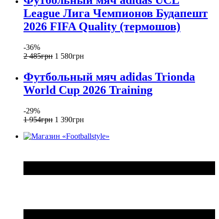
Футбольный мяч adidas UCL
League Лига Чемпионов Будапешт
2026 FIFA Quality (термошов)
-36%
2 485
грн
1 580
грн
Футбольный мяч adidas Trionda
World Cup 2026 Training
-29%
1 954
грн
1 390
грн