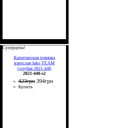
Суперцена!
Капитанская повязка
взрослая Jako TEAM
голубая 2821-440
2821-440-s2
423
грн
394
грн
Купить