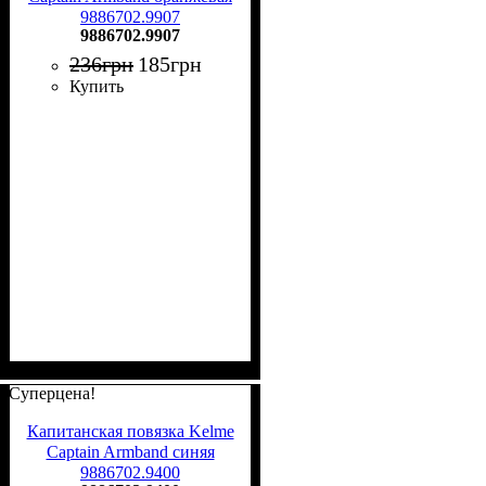
9886702.9907
9886702.9907
236
грн
185
грн
Купить
Суперцена!
Капитанская повязка Kelme
Captain Armband синяя
9886702.9400