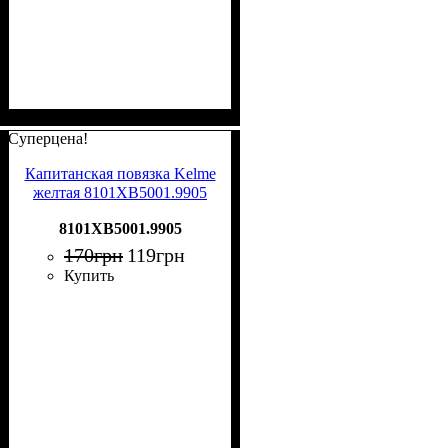
Суперцена!
Капитанская повязка Kelme
желтая 8101XB5001.9905
8101XB5001.9905
170
грн
119
грн
Купить