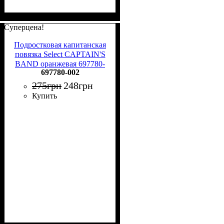
Суперцена!
Подростковая капитанская
повязка Select CAPTAIN'S
BAND оранжевая 697780-
697780-002
002
275
грн
248
грн
Купить