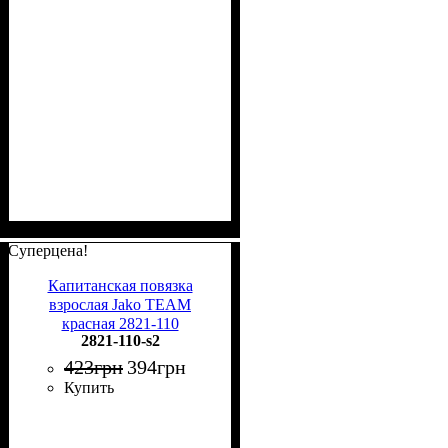
Суперцена!
Капитанская повязка
взрослая Jako TEAM
красная 2821-110
2821-110-s2
423
грн
394
грн
Купить