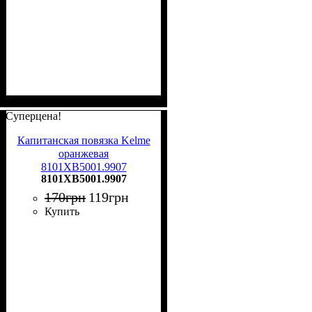
Суперцена!
Капитанская повязка Kelme
оранжевая
8101XB5001.9907
8101XB5001.9907
170
грн
119
грн
Купить