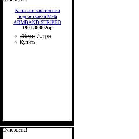
Капитанская повязка
подростковая Meta
ARMBAND STRIPED
1901200002ng
JUNIOR черно-белая
1901200002ng
78
грн
70
грн
Купить
Суперцена!