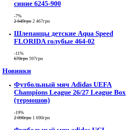
синие 6245-900
-7%
2 649
грн
2 467
грн
Шлепанцы детские Aqua Speed
FLORIDA голубые 464-02
-11%
670
грн
597
грн
Новинки
Футбольный мяч Adidas UEFA
Champions League 26/27 League Box
(термошов)
-19%
2 090
грн
1 690
грн