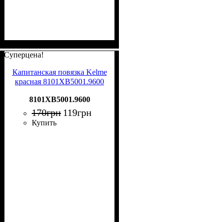
Суперцена!
Капитанская повязка Kelme
красная 8101XB5001.9600
8101XB5001.9600
170
грн
119
грн
Купить