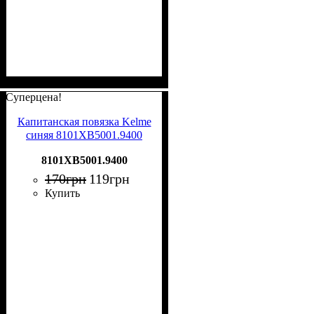
Суперцена!
Капитанская повязка Kelme
синяя 8101XB5001.9400
8101XB5001.9400
170
грн
119
грн
Купить