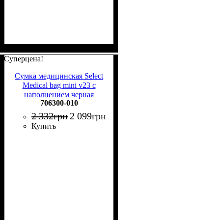
Суперцена!
Сумка медицинская Select
Medical bag mini v23 с
наполнением черная
706300-010
706300-010
2 332
грн
2 099
грн
Купить