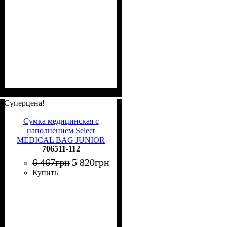
Суперцена!
Сумка медицинская с
наполнением Select
MEDICAL BAG JUNIOR
706511-112
V25 70L черная 706511-112
6 467
грн
5 820
грн
Купить