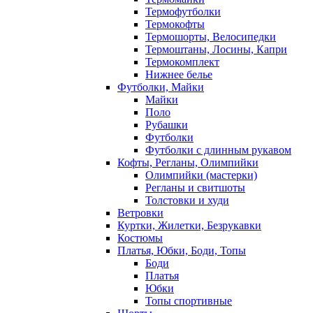
Термофутболки
Термокофты
Термошорты, Велосипедки
Термоштаны, Лосины, Капри
Термокомплект
Нижнее белье
Футболки, Майки
Майки
Поло
Рубашки
Футболки
Футболки с длинным рукавом
Кофты, Регланы, Олимпийки
Олимпийки (мастерки)
Регланы и свитшоты
Толстовки и худи
Ветровки
Куртки, Жилетки, Безрукавки
Костюмы
Платья, Юбки, Боди, Топы
Боди
Платья
Юбки
Топы спортивные