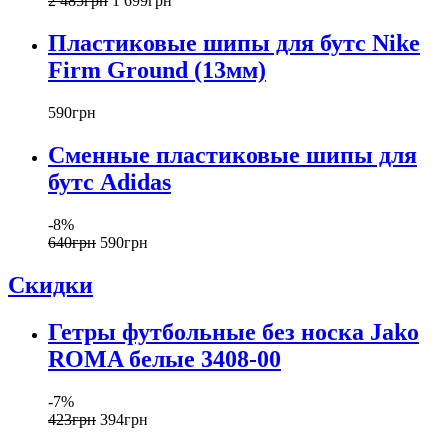
2 485
грн
1 699
грн
Пластиковые шипы для бутс Nike
Firm Ground (13мм)
590
грн
Сменные пластиковые шипы для
бутс Adidas
-8%
640
грн
590
грн
Скидки
Гетры футбольные без носка Jako
ROMA белые 3408-00
-7%
423
грн
394
грн