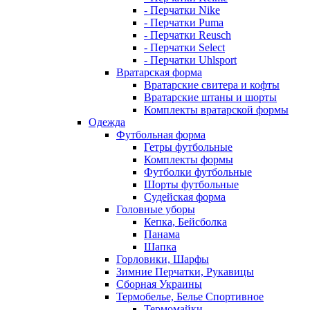
- Перчатки Nike
- Перчатки Puma
- Перчатки Reusch
- Перчатки Select
- Перчатки Uhlsport
Вратарская форма
Вратарские свитера и кофты
Вратарские штаны и шорты
Комплекты вратарской формы
Одежда
Футбольная форма
Гетры футбольные
Комплекты формы
Футболки футбольные
Шорты футбольные
Судейская форма
Головные уборы
Кепка, Бейсболка
Панама
Шапка
Горловики, Шарфы
Зимние Перчатки, Рукавицы
Сборная Украины
Термобелье, Белье Спортивное
Термомайки