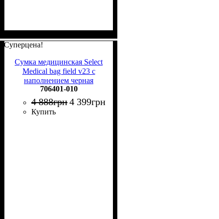
Суперцена!
Сумка медицинская Select
Medical bag field v23 с
наполнением черная
706401-010
706401-010
4 888
грн
4 399
грн
Купить