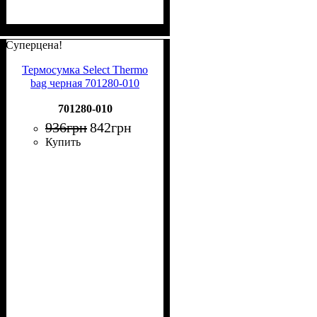
Суперцена!
Термосумка Select Thermo
bag черная 701280-010
701280-010
936
грн
842
грн
Купить