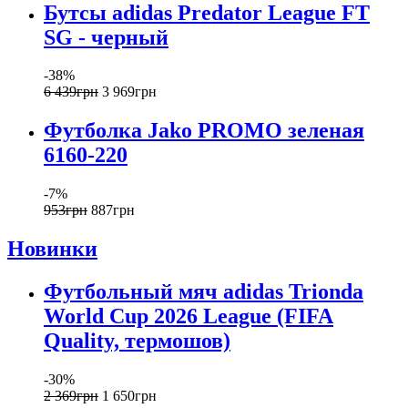
Бутсы adidas Predator League FT
SG - черный
-38%
6 439
грн
3 969
грн
Футболка Jako PROMO зеленая
6160-220
-7%
953
грн
887
грн
Новинки
Футбольный мяч adidas Trionda
World Cup 2026 League (FIFA
Quality, термошов)
-30%
2 369
грн
1 650
грн