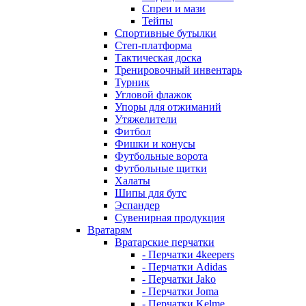
Спреи и мази
Тейпы
Спортивные бутылки
Степ-платформа
Тактическая доска
Тренировочный инвентарь
Турник
Угловой флажок
Упоры для отжиманий
Утяжелители
Фитбол
Фишки и конусы
Футбольные ворота
Футбольные щитки
Халаты
Шипы для бутс
Эспандер
Сувенирная продукция
Вратарям
Вратарские перчатки
- Перчатки 4keepers
- Перчатки Adidas
- Перчатки Jako
- Перчатки Joma
- Перчатки Kelme