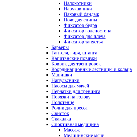
Налокотники
Нарукавники
Паховый бандаж
Пояс для спины
Фиксатор бедра
Фиксатор голеностопа
Фиксатор для плеча
Фиксатор запястья
Барьеры
Гантеля, гиря, штанга
Капитанские повязки
Коврик для тренировок
Координационные лестницы и кольца
Манишки
Напульсники
Насосы для мячей
Перчатки для тренинга
Повязки на голову
Полотенце
Ролик для пресса
Свисток
Скакалка
Спортивная медицина
Массаж
Медицинские мячи