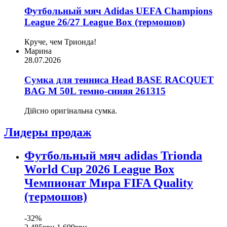
Футбольный мяч Adidas UEFA Champions
League 26/27 League Box (термошов)
Круче, чем Трионда!
Марина
28.07.2026
Сумка для тенниса Head BASE RACQUET
BAG M 50L темно-синяя 261315
Дійсно оригінальна сумка.
Лидеры продаж
Футбольный мяч adidas Trionda
World Cup 2026 League Box
Чемпионат Мира FIFA Quality
(термошов)
-32%