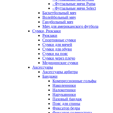
- Футзальные мячи Puma
- Футзальные мячи Select
Баскетбольный мяч
Волейбольный мяч
Гандбольный мяч
Мяч для американского футбола
Сумки, Рюкзаки
Рюкзаки
Спортивные сумки
Сумки для мячей
Сумки для обуви
Сумки на пояс
Сумки через плечо
Медицинские сумки
Аксессуары
Аксессуары арбитра
Бандажи
Компрессионные гольфы
Наколенники
Налокотники
Нарукавники
Паховый бандаж
Пояс для спины
Фиксатор бедра
Фиксатор голеностопа