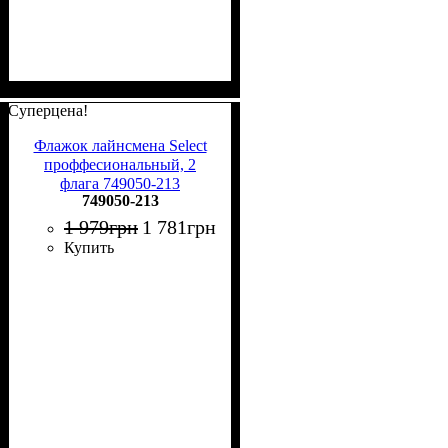
Суперцена!
Флажок лайнсмена Select
проффесиональный, 2
флага 749050-213
749050-213
1 979
грн
1 781
грн
Купить