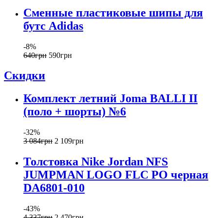
Сменные пластиковые шипы для
бутс Adidas
-8%
640
грн
590
грн
Скидки
Комплект летний Joma BALLI II
(поло + шорты) №6
-32%
3 084
грн
2 109
грн
Толстовка Nike Jordan NFS
JUMPMAN LOGO FLC PO черная
DA6801-010
-43%
4 337
грн
2 470
грн