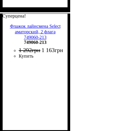
Суперцена!
Флажок лайнсмена Select
аматорский, 2 флага
749060-213
749060-213
1 292
грн
1 163
грн
Купить