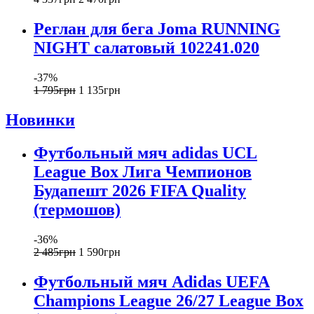
Реглан для бега Joma RUNNING
NIGHT салатовый 102241.020
-37%
1 795
грн
1 135
грн
Новинки
Футбольный мяч adidas UCL
League Box Лига Чемпионов
Будапешт 2026 FIFA Quality
(термошов)
-36%
2 485
грн
1 590
грн
Футбольный мяч Adidas UEFA
Champions League 26/27 League Box