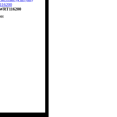
116200
WRT116200
рн