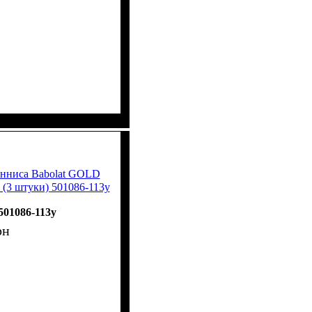
енниса Babolat GOLD
3 штуки) 501086-113y
501086-113y
рн