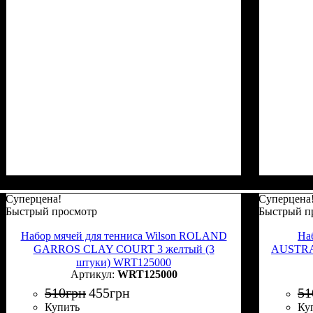
Суперцена!
Суперцена
Быстрый просмотр
Быстрый п
Набор мячей для тенниса Wilson ROLAND
На
GARROS CLAY COURT 3 желтый (3
AUSTRA
штуки) WRT125000
WRT125000
510
грн
455
грн
51
Купить
Ку