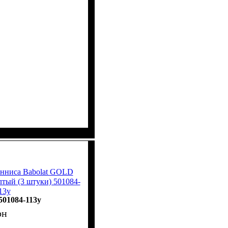
енниса Babolat GOLD
ый (3 штуки) 501084-
13y
501084-113y
рн