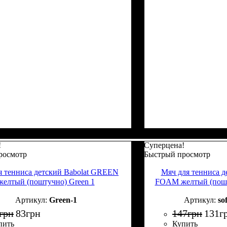
!
Суперцена!
росмотр
Быстрый просмотр
я тенниса детский Babolat GREEN
Мяч для тенниса д
желтый (поштучно) Green 1
FOAM желтый (пошту
Green-1
so
грн
83
грн
147
грн
131
г
пить
Купить