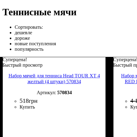
Теннисные мячи
Сортировать:
дешевле
дороже
новые поступления
популярность
Суперцена!
Суперцена
Быстрый просмотр
Быстрый п
Набор мячей для тенниса Head TOUR XT 4
Набор м
желтый (4 штуки) 570834
RED F
570834
518
грн
4 
Купить
Ку