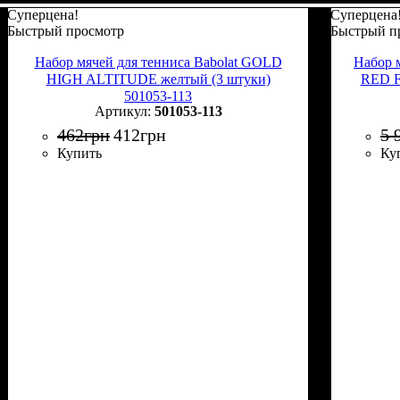
Суперцена!
Суперцена
Быстрый просмотр
Быстрый п
Набор мячей для тенниса Babolat GOLD
Набор м
HIGH ALTITUDE желтый (3 штуки)
RED F
501053-113
501053-113
462
грн
412
грн
5 
Купить
Ку