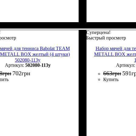
!
Суперцена!
росмотр
Быстрый просмотр
мячей для тенниса Babolat TEAM
Набор мячей для т
METALL BOX желтый (4 штуки)
METALL BOX желты
502080-113y
502080-113y
8
грн
702
грн
663
грн
591
г
пить
Купить