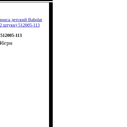
нниса детский Babolat
 штуки) 512005-113
512005-113
46
грн