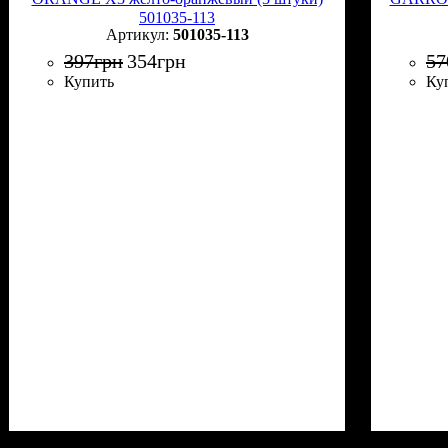
501035-113
501035-113
397
грн
354
грн
57
Купить
Ку