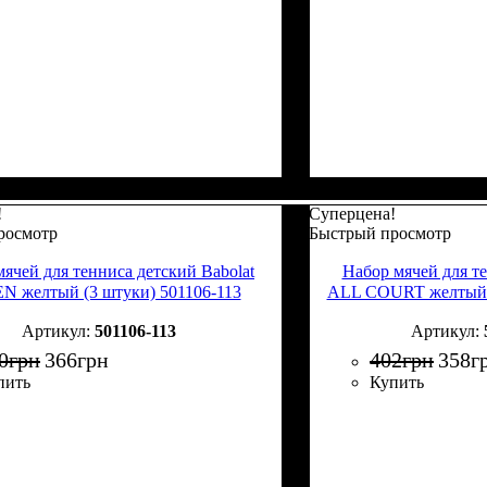
!
Суперцена!
росмотр
Быстрый просмотр
ячей для тенниса детский Babolat
Набор мячей для т
N желтый (3 штуки) 501106-113
ALL COURT желтый (
501106-113
0
грн
366
грн
402
грн
358
г
пить
Купить