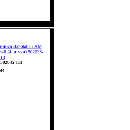
енниса Babolat TEAM
й (4 штуки) 502035-
113
502035-113
рн