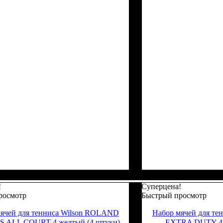
!
Суперцена!
росмотр
Быстрый просмотр
ячей для тенниса Wilson ROLAND
Набор мячей для те
 ALL COURT 4 желтый (4 штуки)
EXTRA DUTY 4 