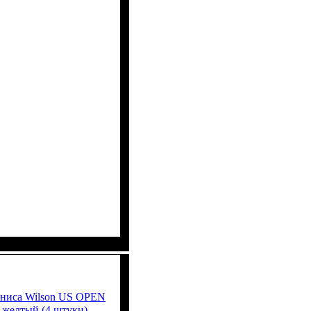
нниса Wilson US OPEN
желтый (4 штуки)