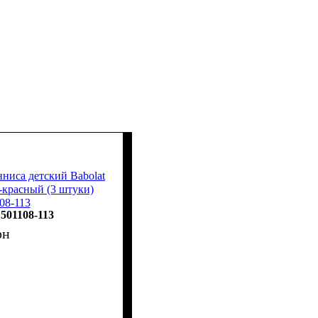
нниса детский Babolat
красный (3 штуки)
08-113
501108-113
рн