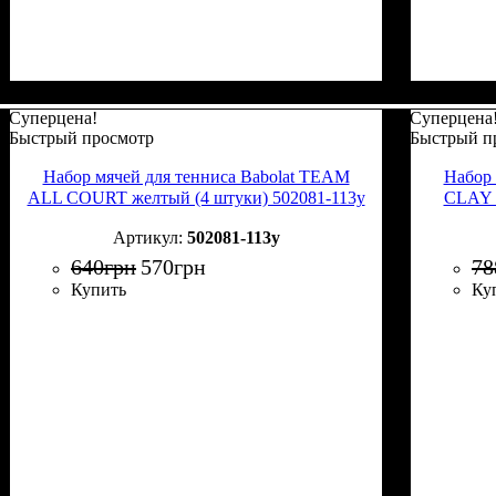
Суперцена!
Суперцена
Быстрый просмотр
Быстрый п
Набор мячей для тенниса Babolat TEAM
Набор 
ALL COURT желтый (4 штуки) 502081-113y
CLAY 
502081-113y
640
грн
570
грн
78
Купить
Ку