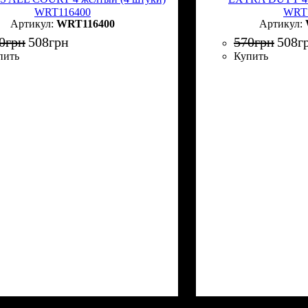
WRT116400
WRT
WRT116400
0
грн
508
грн
570
грн
508
г
пить
Купить