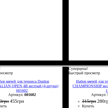
!
Суперцена!
росмотр
Быстрый просмотр
бор мячей для тенниса Dunlop
Набор мячей для т
LIAN OPEN 4B желтый (4 штуки)
CHAMPIONSHIP желт
601602
1
601602
0
грн
455
грн
315
грн
280
г
пить
Купить