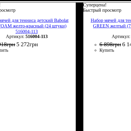
!
Суперцена!
росмотр
Быстрый просмотр
ячей для тенниса детский Babolat
Набор мячей для те
OAM желто-красный (24 штуки)
GREEN желтый (72
516004-113
516004-113
918
грн
5 272
грн
6 898
грн
6 1
пить
Купить