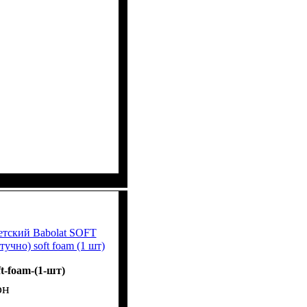
етский Babolat SOFT
чно) soft foam (1 шт)
ft-foam-(1-шт)
рн