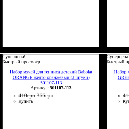
Суперцена!
Суперцена
Быстрый просмотр
Быстрый п
Набор мячей для тенниса детский Babolat
Набор м
ORANGE желто-оранжевый (3 штуки)
GREE
501107-113
501107-113
410
грн
366
грн
41
Купить
Ку