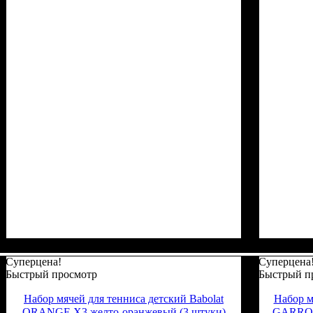
Суперцена!
Суперцена
Быстрый просмотр
Быстрый п
Набор мячей для тенниса детский Babolat
Набор м
ORANGE X3 желто-оранжевый (3 штуки)
GARROS