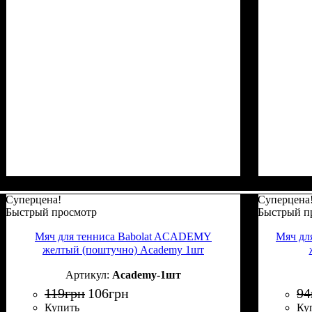
Суперцена!
Суперцена
Быстрый просмотр
Быстрый п
Мяч для тенниса Babolat ACADEMY
Мяч дл
желтый (поштучно) Academy 1шт
Academy-1шт
119
грн
106
грн
94
Купить
Ку