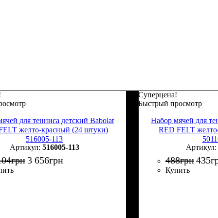
!
Суперцена!
росмотр
Быстрый просмотр
ячей для тенниса детский Babolat
Набор мячей для те
ELT желто-красный (24 штуки)
RED FELT желто-
516005-113
5011
516005-113
104
грн
3 656
грн
488
грн
435
г
пить
Купить