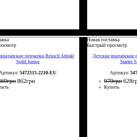
авка
Новая поставка
росмотр
Быстрый просмотр
вратарские перчатки Reusch Attrakt
Детские вратарские п
Solid Junior
Starter S
5472515-2210-EU
54
369
грн
862
грн
979
грн
628
г
пить
Купить