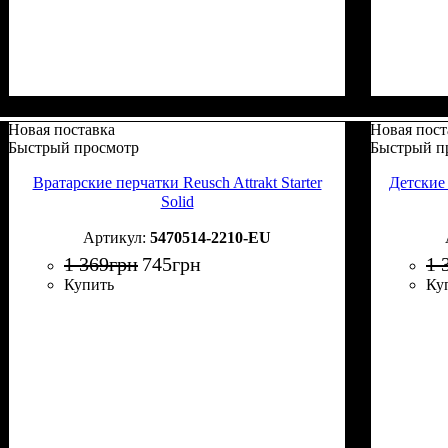
Новая поставка
Новая пост
Быстрый просмотр
Быстрый п
Вратарские перчатки Reusch Attrakt Starter
Детские 
Solid
5470514-2210-EU
1 369
грн
745
грн
1 
Купить
Ку