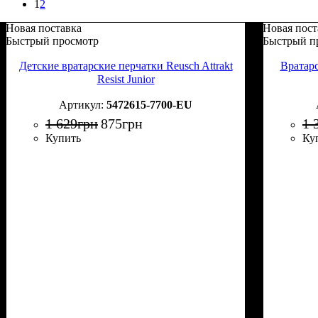
1
2
Новая поставка
Новая пост
Быстрый просмотр
Быстрый п
Детские вратарские перчатки Reusch Attrakt
Вратарс
Resist Junior
5472615-7700-EU
1 629
грн
875
грн
1 
Купить
Ку