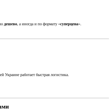
но
дешево
, а иногда и по формату «
суперцена
».
всей Украине работает быстрая логистика.
ами