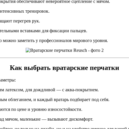
окрытия обеспечивают невероятное сцепление с мячом.
интенсивных тренировок.
ащают перегрев рук.
тельными вставками для фиксации пальцев.
о можно заметить у профессионалов мирового уровня.
Как выбрать вратарские перчатки
раметры:
им латексом, для дождливой — с аква-покрытием.
ным облеганием, и каждый вратарь подбирает под себя.
ются по цене и уровню износостойкости.
ад мячом, маленькие — вызывают дискомфорт.
руйтесь не только на дизайн, но и на удобство именно для вашей 