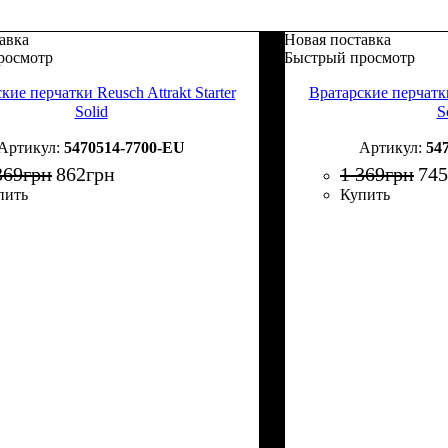
авка
Новая поставка
росмотр
Быстрый просмотр
кие перчатки Reusch Attrakt Starter
Вратарские перчатки 
Solid
S
5470514-7700-EU
54
369
грн
862
грн
1 369
грн
745
пить
Купить