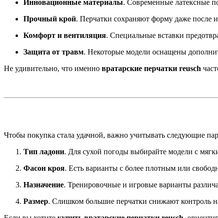
Инновационные материалы
. Современные латексные п
Прочный крой
. Перчатки сохраняют форму даже после 
Комфорт и вентиляция
. Специальные вставки предотвр
Защита от травм
. Некоторые модели оснащены дополни
Не удивительно, что именно
вратарские перчатки reusch
част
Чтобы покупка стала удачной, важно учитывать следующие па
Тип ладони
. Для сухой погоды выбирайте модели с мягк
Фасон кроя
. Есть варианты с более плотным или свобод
Назначение
. Тренировочные и игровые варианты различа
Размер
. Слишком большие перчатки снижают контроль н
Если вы хотите
купить вратарские перчатки reusch
, ориенти