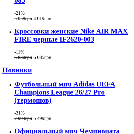
085
-21%
5 058
грн
4 019
грн
Кроссовки женские Nike AIR MAX
FIRE черные IF2620-003
-11%
6 830
грн
6 085
грн
Новинки
Футбольный мяч Adidas UEFA
Champions League 26/27 Pro
(термошов)
-31%
7 999
грн
5 499
грн
Официальный мяч Чемпионата