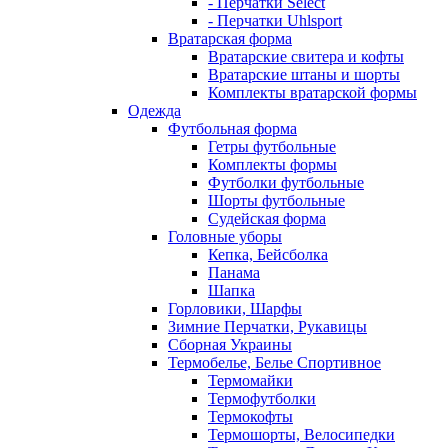
- Перчатки Select
- Перчатки Uhlsport
Вратарская форма
Вратарские свитера и кофты
Вратарские штаны и шорты
Комплекты вратарской формы
Одежда
Футбольная форма
Гетры футбольные
Комплекты формы
Футболки футбольные
Шорты футбольные
Судейская форма
Головные уборы
Кепка, Бейсболка
Панама
Шапка
Горловики, Шарфы
Зимние Перчатки, Рукавицы
Сборная Украины
Термобелье, Белье Спортивное
Термомайки
Термофутболки
Термокофты
Термошорты, Велосипедки