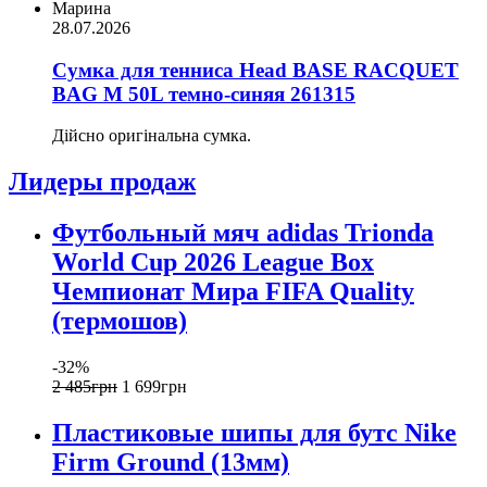
Марина
28.07.2026
Сумка для тенниса Head BASE RACQUET
BAG M 50L темно-синяя 261315
Дійсно оригінальна сумка.
Лидеры продаж
Футбольный мяч adidas Trionda
World Cup 2026 League Box
Чемпионат Мира FIFA Quality
(термошов)
-32%
2 485
грн
1 699
грн
Пластиковые шипы для бутс Nike
Firm Ground (13мм)