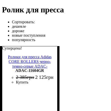
Ролик для пресса
Сортировать:
дешевле
дороже
новые поступления
популярность
Суперцена!
Ролики для пресса Adidas
CORE ROLLERS черно-
темно-серые ADAC-
ADAC-11604GR
11604GR
2 385
грн
2 125
грн
Купить