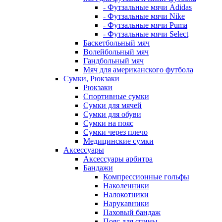
- Футзальные мячи Adidas
- Футзальные мячи Nike
- Футзальные мячи Puma
- Футзальные мячи Select
Баскетбольный мяч
Волейбольный мяч
Гандбольный мяч
Мяч для американского футбола
Сумки, Рюкзаки
Рюкзаки
Спортивные сумки
Сумки для мячей
Сумки для обуви
Сумки на пояс
Сумки через плечо
Медицинские сумки
Аксессуары
Аксессуары арбитра
Бандажи
Компрессионные гольфы
Наколенники
Налокотники
Нарукавники
Паховый бандаж
Пояс для спины