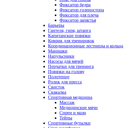
Фиксатор бедра
Фиксатор голеностопа
Фиксатор для плеча
Фиксатор запястья
Барьеры
Гантеля, гиря, штанга
Капитанские повязки
Коврик для тренировок
Координационные лестницы и кольца
Манишки
Напульсники
Насосы для мячей
Перчатки для тренинга
Повязки на голову
Полотенце
Ролик для пресса
Свисток
Скакалка
Спортивная медицина
Массаж
Медицинские мячи
Спреи и мази
Тейпы
Спортивные бутылки