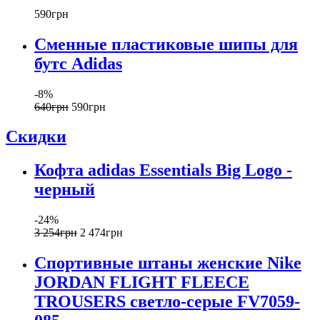
590
грн
Сменные пластиковые шипы для
бутс Adidas
-8%
640
грн
590
грн
Скидки
Кофта adidas Essentials Big Logo -
черный
-24%
3 254
грн
2 474
грн
Спортивные штаны женские Nike
JORDAN FLIGHT FLEECE
TROUSERS светло-серые FV7059-