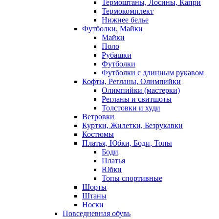
Термоштаны, Лосины, Капри
Термокомплект
Нижнее белье
Футболки, Майки
Майки
Поло
Рубашки
Футболки
Футболки с длинным рукавом
Кофты, Регланы, Олимпийки
Олимпийки (мастерки)
Регланы и свитшоты
Толстовки и худи
Ветровки
Куртки, Жилетки, Безрукавки
Костюмы
Платья, Юбки, Боди, Топы
Боди
Платья
Юбки
Топы спортивные
Шорты
Штаны
Носки
Повседневная обувь