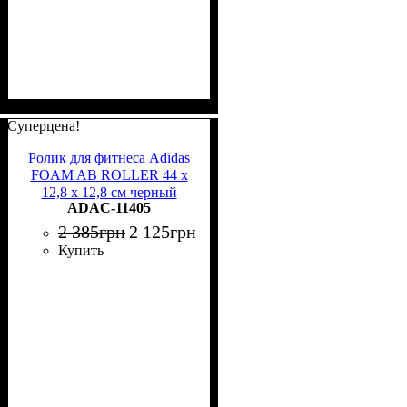
Суперцена!
Ролик для фитнеса Adidas
FOAM AB ROLLER 44 x
12,8 x 12,8 см черный
ADAC-11405
ADAC-11405
2 385
грн
2 125
грн
Купить