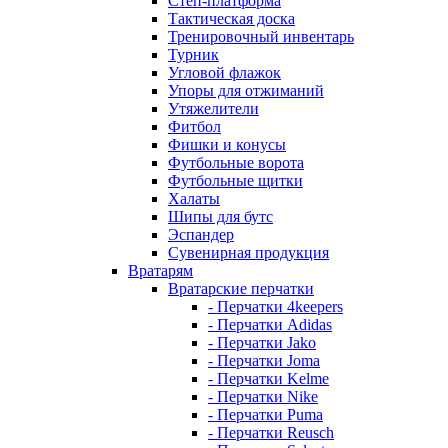
Степ-платформа
Тактическая доска
Тренировочный инвентарь
Турник
Угловой флажок
Упоры для отжиманий
Утяжелители
Фитбол
Фишки и конусы
Футбольные ворота
Футбольные щитки
Халаты
Шипы для бутс
Эспандер
Сувенирная продукция
Вратарям
Вратарские перчатки
- Перчатки 4keepers
- Перчатки Adidas
- Перчатки Jako
- Перчатки Joma
- Перчатки Kelme
- Перчатки Nike
- Перчатки Puma
- Перчатки Reusch