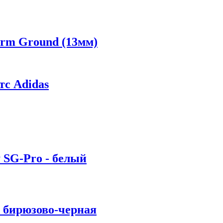
irm Ground (13мм)
с Adidas
 SG-Pro - белый
1 бирюзово-черная