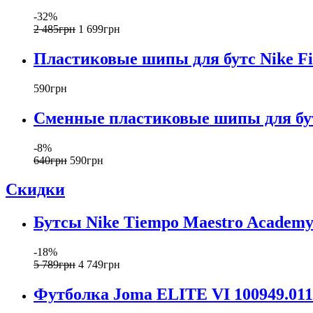
-32%
2 485
грн
1 699
грн
Пластиковые шипы для бутс Nike F
590
грн
Сменные пластиковые шипы для бут
-8%
640
грн
590
грн
Скидки
Бутсы Nike Tiempo Maestro Academy
-18%
5 789
грн
4 749
грн
Футболка Joma ELITE VI 100949.01