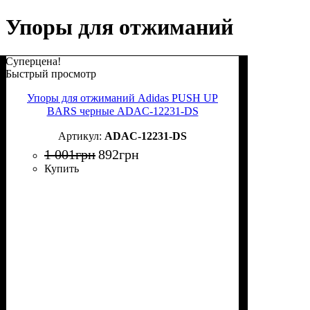
Упоры для отжиманий
Суперцена!
Быстрый просмотр
Упоры для отжиманий Adidas PUSH UP
BARS черные ADAC-12231-DS
ADAC-12231-DS
1 001
грн
892
грн
Купить