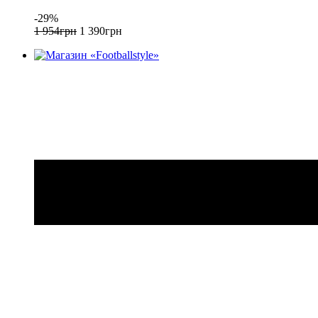
-29%
1 954
грн
1 390
грн