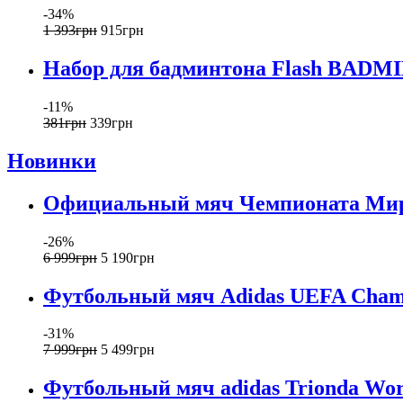
-34%
1 393
грн
915
грн
Набор для бадминтона Flash BADMI
-11%
381
грн
339
грн
Новинки
Официальный мяч Чемпионата Мира 
-26%
6 999
грн
5 190
грн
Футбольный мяч Adidas UEFA Champi
-31%
7 999
грн
5 499
грн
Футбольный мяч adidas Trionda Worl