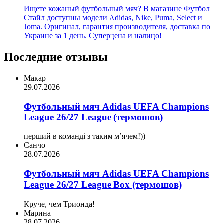
Ищете кожаный футбольный мяч? В магазине Футбол
Стайл доступны модели Adidas, Nike, Puma, Select и
Joma. Оригинал, гарантия производителя, доставка по
Украине за 1 день. Суперцена и налицо!
Последние отзывы
Макар
29.07.2026
Футбольный мяч Adidas UEFA Champions
League 26/27 League (термошов)
перший в команді з таким мʼячем!))
Санчо
28.07.2026
Футбольный мяч Adidas UEFA Champions
League 26/27 League Box (термошов)
Круче, чем Трионда!
Марина
28.07.2026