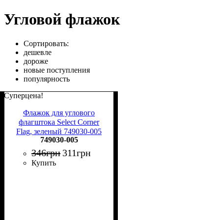
Угловой флажок
Сортировать:
дешевле
дороже
новые поступления
популярность
Суперцена!
Флажок для углового
флагштока Select Corner
Flag, зеленый 749030-005
749030-005
346
грн
311
грн
Купить