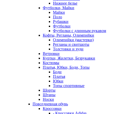
Нижнее белье
Футболки, Майки
Майки
Поло
Рубашки
Футболки
Футболки с длинным рукавом
Кофты, Регланы, Олимпийки
Олимпийки (мастерки)
Регланы и свитшоты
Толстовки и худи
Ветровки
Куртки, Жилетки, Безрукавки
Костюмы
Платья, Юбки, Боди, Топы
Боди
Платья
Юбки
Топы спортивные
Шорты
Штаны
Носки
Повседневная обувь
Кроссовки
- Кроссовки Adidas