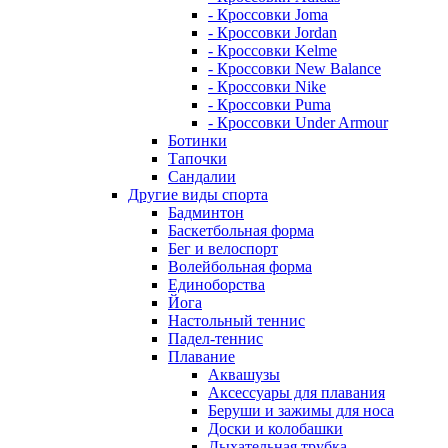
- Кроссовки Joma
- Кроссовки Jordan
- Кроссовки Kelme
- Кроссовки New Balance
- Кроссовки Nike
- Кроссовки Puma
- Кроссовки Under Armour
Ботинки
Тапочки
Сандалии
Другие виды спорта
Бадминтон
Баскетбольная форма
Бег и велоспорт
Волейбольная форма
Единоборства
Йога
Настольный теннис
Падел-теннис
Плавание
Аквашузы
Аксессуары для плавания
Беруши и зажимы для носа
Доски и колобашки
Дыхательная трубка