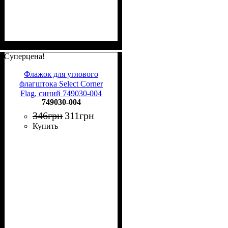
Суперцена!
Флажок для углового
флагштока Select Corner
Flag, синий 749030-004
749030-004
346
грн
311
грн
Купить