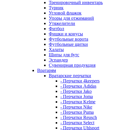
Тренировочный инвентарь
Турник
Угловой флажок
Упоры для отжиманий
Утяжелители
Фитбол
Фишки и конусы
Футбольные ворота
Футбольные щитки
Халаты
Шипы для бутс
Эспандер
Сувенирная продукция
Вратарям
Вратарские перчатки
- Перчатки 4keepers
- Перчатки Adidas
- Перчатки Jako
- Перчатки Joma
- Перчатки Kelme
- Перчатки Nike
- Перчатки Puma
- Перчатки Reusch
- Перчатки Select
- Перчатки Uhlsport