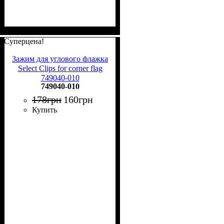
Суперцена!
Зажим для углового флажка
Select Clips for corner flag
749040-010
749040-010
178
грн
160
грн
Купить