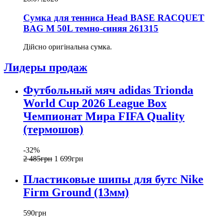
Сумка для тенниса Head BASE RACQUET
BAG M 50L темно-синяя 261315
Дійсно оригінальна сумка.
Лидеры продаж
Футбольный мяч adidas Trionda
World Cup 2026 League Box
Чемпионат Мира FIFA Quality
(термошов)
-32%
2 485
грн
1 699
грн
Пластиковые шипы для бутс Nike
Firm Ground (13мм)
590
грн