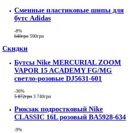
Сменные пластиковые шипы для
бутс Adidas
-8%
640
грн
590
грн
Скидки
Бутсы Nike MERCURIAL ZOOM
VAPOR 15 ACADEMY FG/MG
светло-розовые DJ5631-601
-36%
5 872
грн
3 740
грн
Рюкзак подростковый Nike
CLASSIC 16L розовый BA5928-634
-9%