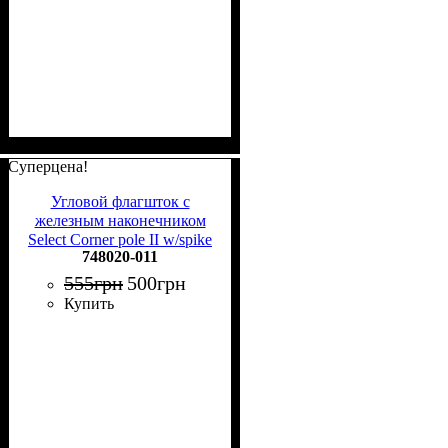
Суперцена!
Угловой флагшток с
железным наконечником
Select Corner pole II w/spike
748020-011
748020-011
555
грн
500
грн
Купить