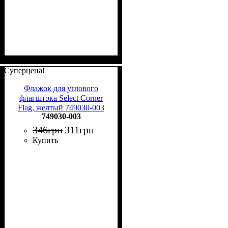
Суперцена!
Флажок для углового
флагштока Select Corner
Flag, желтый 749030-003
749030-003
346
грн
311
грн
Купить