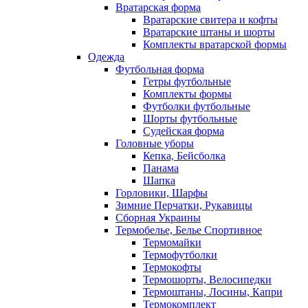
Вратарская форма
Вратарские свитера и кофты
Вратарские штаны и шорты
Комплекты вратарской формы
Одежда
Футбольная форма
Гетры футбольные
Комплекты формы
Футболки футбольные
Шорты футбольные
Судейская форма
Головные уборы
Кепка, Бейсболка
Панама
Шапка
Горловики, Шарфы
Зимние Перчатки, Рукавицы
Сборная Украины
Термобелье, Белье Спортивное
Термомайки
Термофутболки
Термокофты
Термошорты, Велосипедки
Термоштаны, Лосины, Капри
Термокомплект