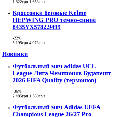
1 822
грн
1 658
грн
Кроссовки беговые Kelme
HEPWING PRO темно-синие
8435YX5782.9499
-22%
5 195
грн
4 073
грн
Новинки
Футбольный мяч adidas UCL
League Лига Чемпионов Будапешт
2026 FIFA Quality (термошов)
-36%
2 485
грн
1 580
грн
Футбольный мяч Adidas UEFA
Champions League 26/27 Pro