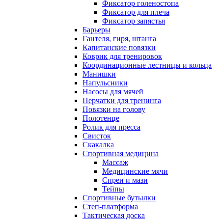
Фиксатор голеностопа
Фиксатор для плеча
Фиксатор запястья
Барьеры
Гантеля, гиря, штанга
Капитанские повязки
Коврик для тренировок
Координационные лестницы и кольца
Манишки
Напульсники
Насосы для мячей
Перчатки для тренинга
Повязки на голову
Полотенце
Ролик для пресса
Свисток
Скакалка
Спортивная медицина
Массаж
Медицинские мячи
Спреи и мази
Тейпы
Спортивные бутылки
Степ-платформа
Тактическая доска