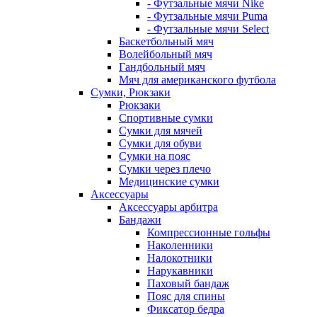
- Футзальные мячи Nike
- Футзальные мячи Puma
- Футзальные мячи Select
Баскетбольный мяч
Волейбольный мяч
Гандбольный мяч
Мяч для американского футбола
Сумки, Рюкзаки
Рюкзаки
Спортивные сумки
Сумки для мячей
Сумки для обуви
Сумки на пояс
Сумки через плечо
Медицинские сумки
Аксессуары
Аксессуары арбитра
Бандажи
Компрессионные гольфы
Наколенники
Налокотники
Нарукавники
Паховый бандаж
Пояс для спины
Фиксатор бедра