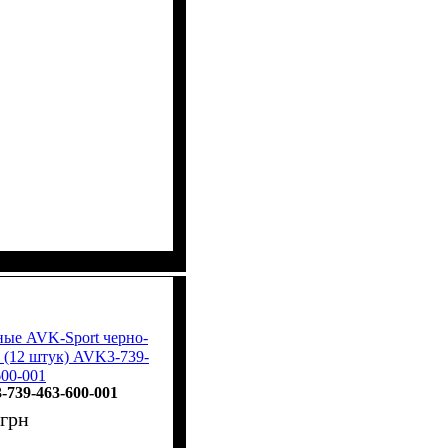
ные AVK-Sport черно-
 (12 штук) AVK3-739-
600-001
739-463-600-001
грн