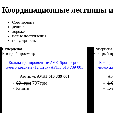
Координационные лестницы и
Сортировать:
дешевле
дороже
новые поступления
популярность
Суперцена!
Суперцена
Быстрый просмотр
Быстрый п
Кольца тренировочные AVK-Sport черно-
Кольца 
желто-красные (12 штук) AVK3-610-739-001
черно-ж
AVK3-610-739-001
894
грн
797
грн
1 
Купить
Ку