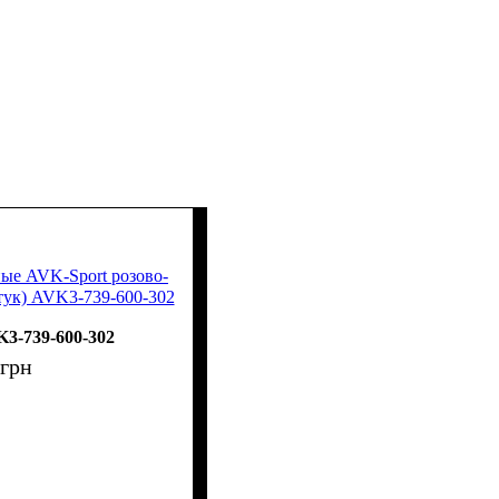
ые AVK-Sport розово-
тук) AVK3-739-600-302
3-739-600-302
грн