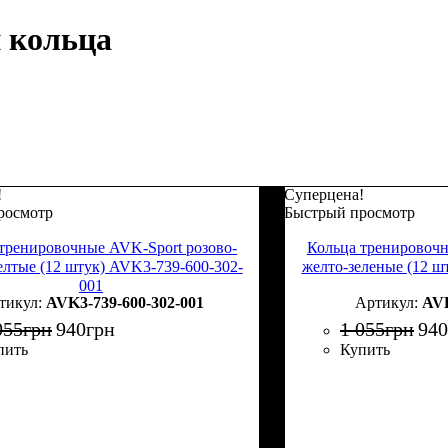
 кольца
!
Суперцена!
росмотр
Быстрый просмотр
тренировочные AVK-Sport розово-
Кольца тренировочн
елтые (12 штук) AVK3-739-600-302-
желто-зеленые (12 ш
001
AVK3-739-600-302-001
AVK
055
грн
940
грн
1 055
грн
940
пить
Купить