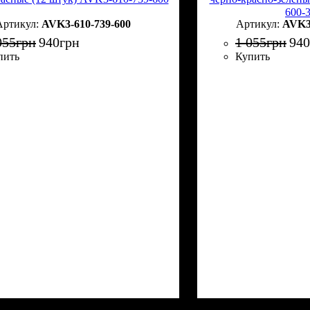
600-
AVK3-610-739-600
AVK3-
055
грн
940
грн
1 055
грн
940
пить
Купить