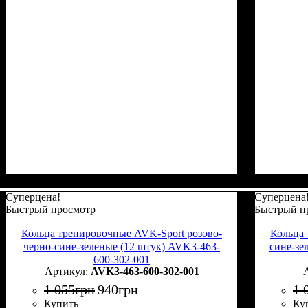
Суперцена!
Суперцена
Быстрый просмотр
Быстрый п
Кольца тренировочные AVK-Sport розово-
Кольца 
черно-сине-зеленые (12 штук) AVK3-463-
сине-зе
600-302-001
AVK3-463-600-302-001
1 055
грн
940
грн
1 
Купить
Ку