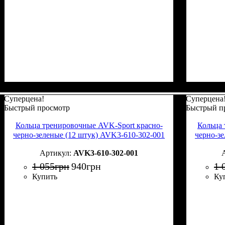
Суперцена!
Суперцена
Быстрый просмотр
Быстрый п
Кольца тренировочные AVK-Sport красно-
Кольца 
черно-зеленые (12 штук) AVK3-610-302-001
черно-з
AVK3-610-302-001
1 055
грн
940
грн
1 
Купить
Ку