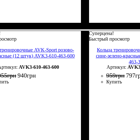
!
Суперцена!
росмотр
Быстрый просмотр
тренировочные AVK-Sport розово-
Кольца тренировоч
асные (12 штук) AVK3-610-463-600
сине-зелено-красны
463-
AVK3-610-463-600
AVK3-
055
грн
940
грн
959
грн
797
г
пить
Купить