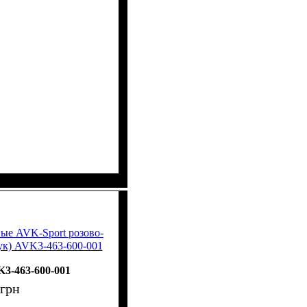
ые AVK-Sport розово-
ук) AVK3-463-600-001
3-463-600-001
грн