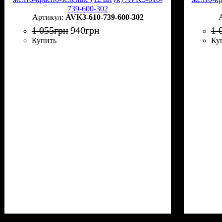
739-600-302
AVK3-610-739-600-302
1 055
грн
940
грн
1 
Купить
Ку