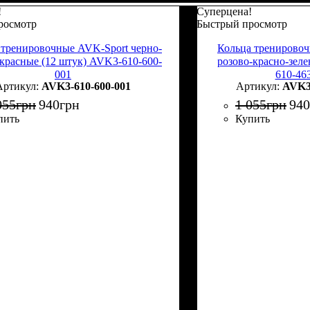
!
Суперцена!
росмотр
Быстрый просмотр
 тренировочные AVK-Sport черно-
Кольца тренировоч
-красные (12 штук) AVK3-610-600-
розово-красно-зел
001
610-46
AVK3-610-600-001
AVK3-
055
грн
940
грн
1 055
грн
940
пить
Купить