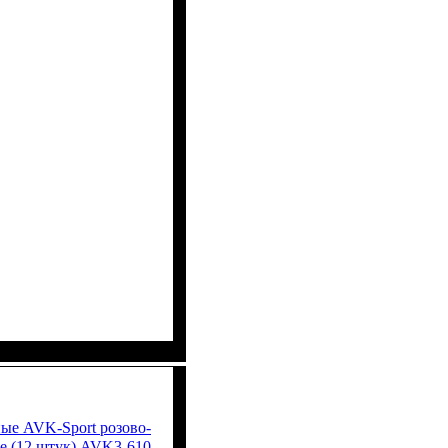
ые AVK-Sport розово-
е (12 штук) AVK3-610-