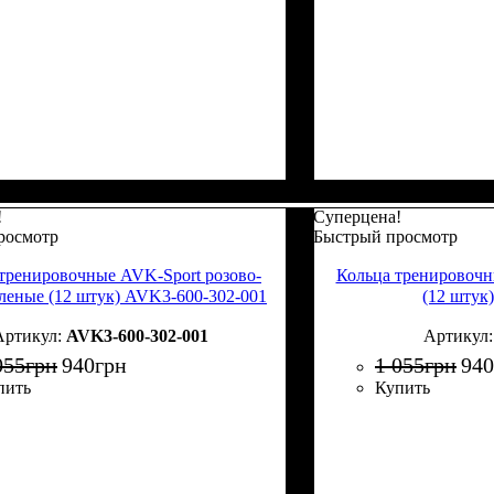
!
Суперцена!
росмотр
Быстрый просмотр
тренировочные AVK-Sport розово-
Кольца тренировочн
еленые (12 штук) AVK3-600-302-001
(12 штук
AVK3-600-302-001
055
грн
940
грн
1 055
грн
940
пить
Купить