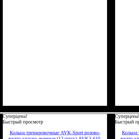
Суперцена!
Суперцена
Быстрый просмотр
Быстрый п
Кольца тренировочные AVK-Sport розово-
Кольца 
желто-красно-зеленые (12 штук) AVK3-610-
желто-кр