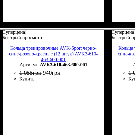
Суперцена!
Суперцена
Быстрый просмотр
Быстрый п
Кольца тренировочные AVK-Sport черно-
Кольца 
сине-розово-красные (12 штук) AVK3-610-
сине-кр
463-600-001
AVK3-610-463-600-001
1 055
грн
940
грн
1 
Купить
Ку