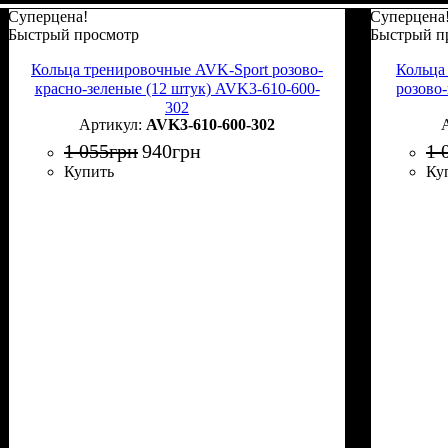
Суперцена!
Суперцена
Быстрый просмотр
Быстрый п
Кольца тренировочные AVK-Sport розово-
Кольца
красно-зеленые (12 штук) AVK3-610-600-
розово
302
AVK3-610-600-302
1 055
грн
940
грн
1 
Купить
Ку