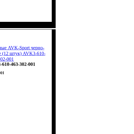
ные AVK-Sport черно-
е (12 штук) AVK3-610-
302-001
610-463-302-001
рн