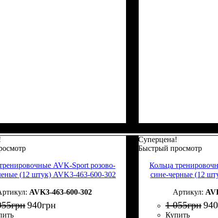
!
Суперцена!
росмотр
Быстрый просмотр
тренировочные AVK-Sport розово-
Кольца тренировочн
леные (12 штук) AVK3-463-600-302
сине-черные (12 шт
AVK3-463-600-302
AVK
055
грн
940
грн
1 055
грн
940
пить
Купить