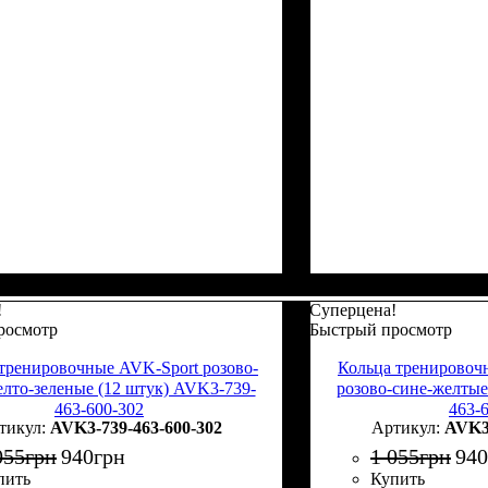
!
Суперцена!
росмотр
Быстрый просмотр
тренировочные AVK-Sport розово-
Кольца тренировоч
елто-зеленые (12 штук) AVK3-739-
розово-сине-желтые
463-600-302
463-
AVK3-739-463-600-302
AVK3-
055
грн
940
грн
1 055
грн
940
пить
Купить