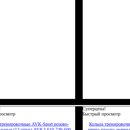
!
Суперцена!
росмотр
Быстрый просмотр
тренировочные AVK-Sport розово-
Кольца тренировочн
асные (12 штук) AVK3-610-739-600
черно-красно-зелены