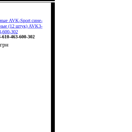
ные AVK-Sport сине-
еные (12 штук) AVK3-
3-600-302
610-463-600-302
грн