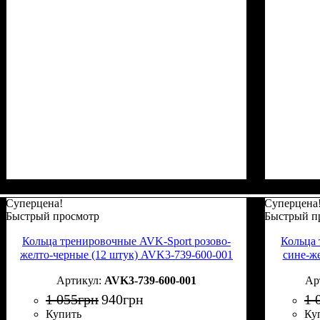
Суперцена!
Суперцена
Быстрый просмотр
Быстрый п
Кольца тренировочные AVK-Sport розово-
Кольца 
желто-черные (12 штук) AVK3-739-600-001
сине-ж
AVK3-739-600-001
1 055
грн
940
грн
1 
Купить
Ку