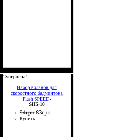
Суперцена!
Набор воланов для
скоростного бадминтона
Flash SPEED-
SHS-10
BADMINTON оранжевый
(3 штуки) SHS-10
94
грн
83
грн
Купить