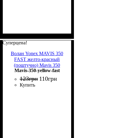
Суперцена!
Волан Yonex MAVIS 350
FAST желто-красный
(поштучно) Mavis 350
Mavis-350-yellow-fast
yellow-fast
123
грн
110
грн
Купить