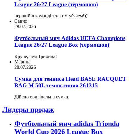
League 26/27 League (термошов)
перший в команді з таким мʼячем!))
Санчо
28.07.2026
Футбольный мяч Adidas UEFA Champions
League 26/27 League Box (термошов)
Круче, чем Трионда!
Марина
28.07.2026
Сумка для тенниса Head BASE RACQUET
BAG M 50L темно-синяя 261315
Дійсно оригінальна сумка.
Лидеры продаж
Футбольный мяч adidas Trionda
World Cup 2026 League Box