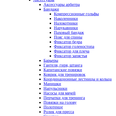
Аксессуары арбитра
Бандажи
Компрессионные гольфы
Наколенники
Налокотники
Нарукавники
Паховый бандаж
Пояс для спины
Фиксатор бедра
Фиксатор голеностопа
Фиксатор для плеча
Фиксатор запястья
Барьеры
Гантеля, гиря, штанга
Капитанские повязки
Коврик для тренировок
Координационные лестницы и кольца
Манишки
Напульсники
Насосы для мячей
Перчатки для тренинга
Повязки на голову
Полотенце
Ролик для пресса