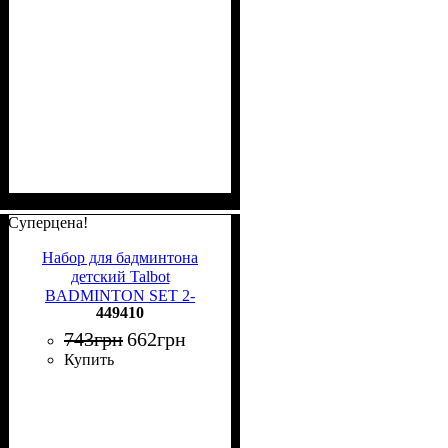
Суперцена!
Набор для бадминтона
детский Talbot
BADMINTON SET 2-
449410
ATTACKER JUNIOR (2
ракетки, 2 волана, чехол)
743
грн
662
грн
салатово-голубой 449410
Купить