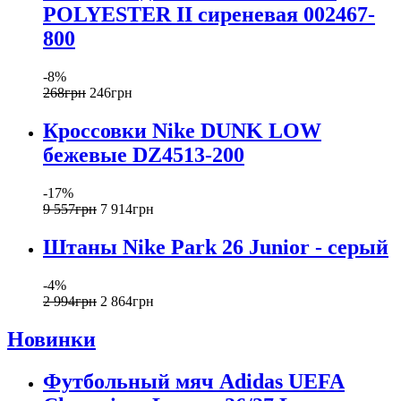
POLYESTER II сиреневая 002467-
800
-8%
268
грн
246
грн
Кроссовки Nike DUNK LOW
бежевые DZ4513-200
-17%
9 557
грн
7 914
грн
Штаны Nike Park 26 Junior - серый
-4%
2 994
грн
2 864
грн
Новинки
Футбольный мяч Adidas UEFA