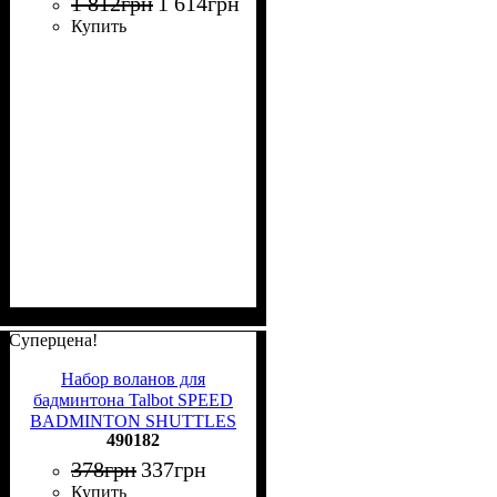
1 812
грн
1 614
грн
черно-зеленый 490115 -
Купить
490118
Суперцена!
Набор воланов для
бадминтона Talbot SPEED
BADMINTON SHUTTLES
490182
оранжево-лимонный (6
штук) 490182
378
грн
337
грн
Купить