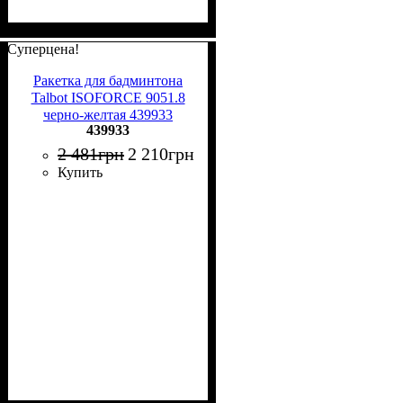
Суперцена!
Ракетка для бадминтона
Talbot ISOFORCE 9051.8
черно-желтая 439933
439933
2 481
грн
2 210
грн
Купить