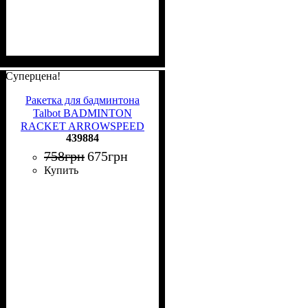
Суперцена!
Ракетка для бадминтона
Talbot BADMINTON
RACKET ARROWSPEED
439884
199 черно-желтая 439884
758
грн
675
грн
Купить