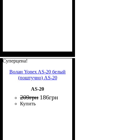
Суперцена!
Волан Yonex AS-20 белый
(поштучно) AS-20
AS-20
209
грн
186
грн
Купить