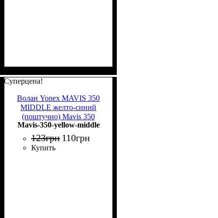
Суперцена!
Волан Yonex MAVIS 350
MIDDLE желто-синий
(поштучно) Mavis 350
Mavis-350-yellow-middle
yellow-middle
123
грн
110
грн
Купить