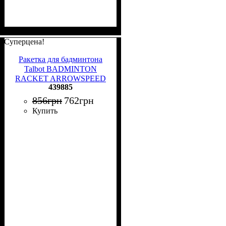
Суперцена!
Ракетка для бадминтона
Talbot BADMINTON
RACKET ARROWSPEED
439885
299 черно-зеленая 439885
856
грн
762
грн
Купить