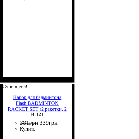
Суперцена!
Набор для бадминтона
Flash BADMINTON
RACKET SET (2 ракетки, 2
B-121
волана) красно-черный B-
121
381
грн
339
грн
Купить