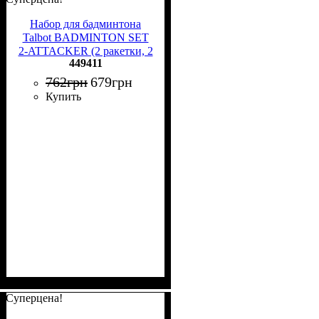
Набор для бадминтона
Talbot BADMINTON SET
2-ATTACKER (2 ракетки, 2
449411
волана и чехол) оранжево-
голубой 449411
762
грн
679
грн
Купить
Суперцена!