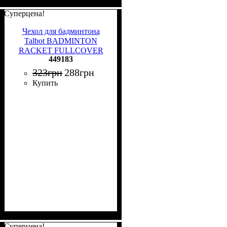
Суперцена!
Чехол для бадминтона
Talbot BADMINTON
RACKET FULLCOVER
449183
черно-белый 449183
323
грн
288
грн
Купить
Суперцена!