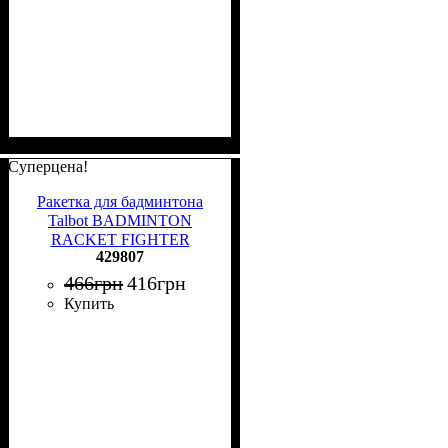
Суперцена!
Ракетка для бадминтона
Talbot BADMINTON
RACKET FIGHTER
429807
салатово-оранжевая 429807
466
грн
416
грн
Купить