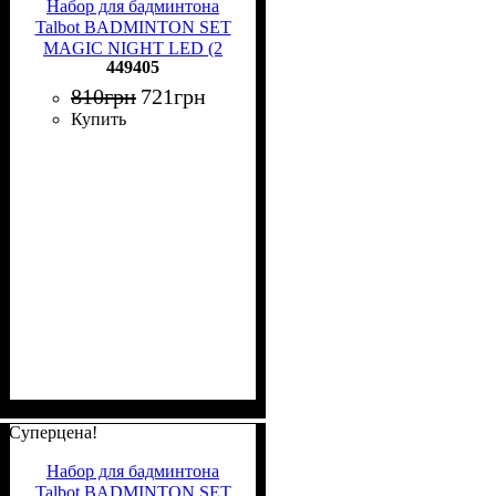
Набор для бадминтона
Talbot BADMINTON SET
MAGIC NIGHT LED (2
449405
ракетки, 2 волана и чехол)
желто-черный 449405
810
грн
721
грн
Купить
Суперцена!
Набор для бадминтона
Talbot BADMINTON SET