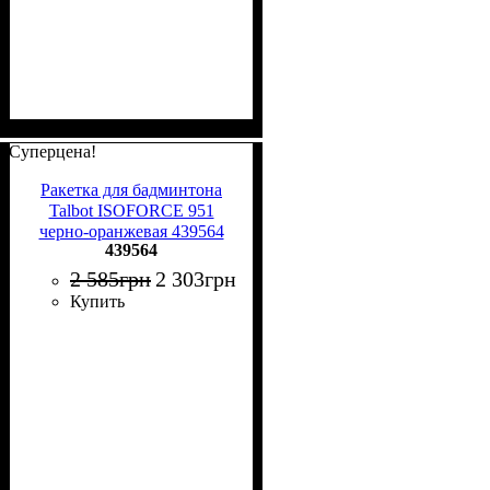
Суперцена!
Ракетка для бадминтона
Talbot ISOFORCE 951
черно-оранжевая 439564
439564
2 585
грн
2 303
грн
Купить