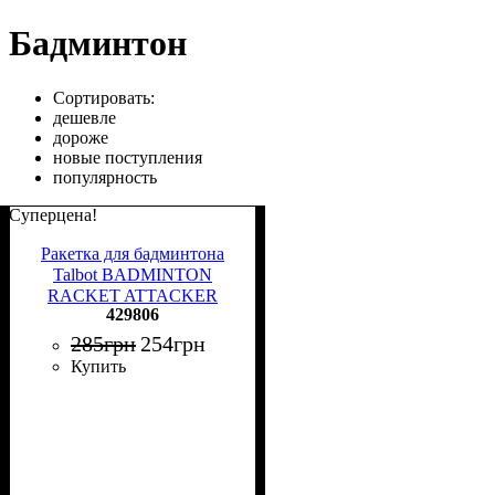
Бадминтон
Сортировать:
дешевле
дороже
новые поступления
популярность
Суперцена!
Ракетка для бадминтона
Talbot BADMINTON
RACKET ATTACKER
429806
желто-голубо-салатовая
429806
285
грн
254
грн
Купить