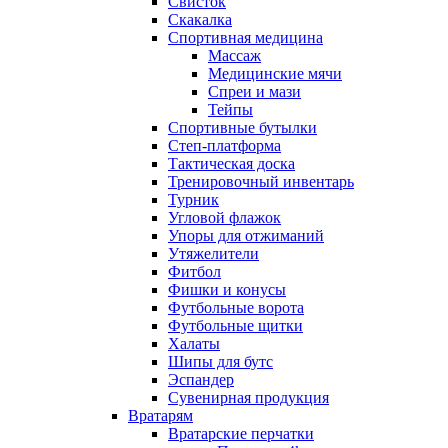
Свисток
Скакалка
Спортивная медицина
Массаж
Медицинские мячи
Спреи и мази
Тейпы
Спортивные бутылки
Степ-платформа
Тактическая доска
Тренировочный инвентарь
Турник
Угловой флажок
Упоры для отжиманий
Утяжелители
Фитбол
Фишки и конусы
Футбольные ворота
Футбольные щитки
Халаты
Шипы для бутс
Эспандер
Сувенирная продукция
Вратарям
Вратарские перчатки