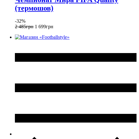
(термошов)
-32%
2 485
грн
1 699
грн