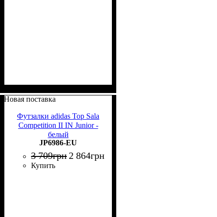
Новая поставка
Футзалки adidas Top Sala
Competition II IN Junior -
белый
JP6986-EU
3 709
грн
2 864
грн
Купить