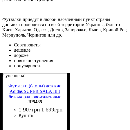
Футзалки приедут в любой населенный пункт страны –
доставка проводится по всей территории Украины, будь то
Киев, Харьков, Одесса, Днепр, Запорожье, Львов, Кривой Рог,
Мариуполь, Чернигов или др.
Сортировать:
дешевле
дороже
новые поступления
популярность
Суперцена!
Футзалки (бампы) детские
Adidas SUPER SALA III J
бело-кораллово-салатовые
JP5435
JP5435
1 907
грн
1 699
грн
Купить