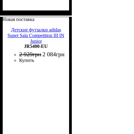
Новая поставка
Детские футзалки adidas
Super Sala Competition III IN
Junior
JR5400-EU
2 929
грн
2 084
грн
Купить