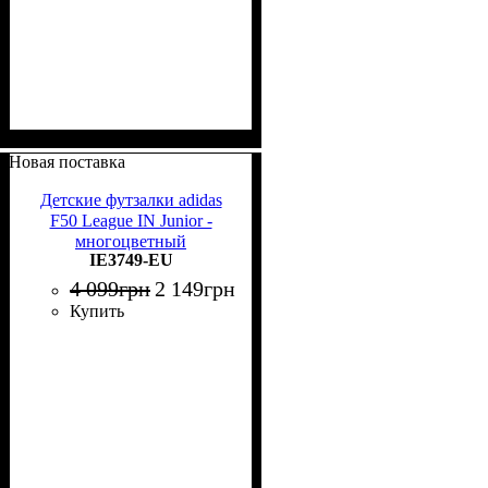
Новая поставка
Детские футзалки adidas
F50 League IN Junior -
многоцветный
IE3749-EU
4 099
грн
2 149
грн
Купить