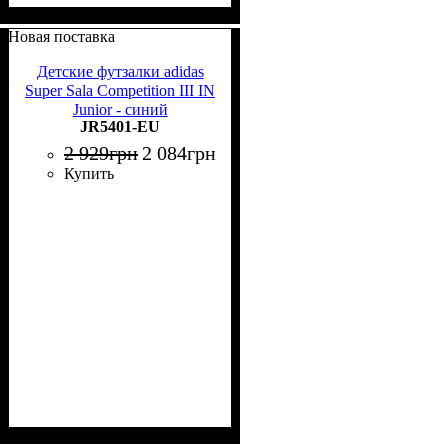
Новая поставка
Детские футзалки adidas
Super Sala Competition III IN
Junior - синий
JR5401-EU
2 929
грн
2 084
грн
Купить