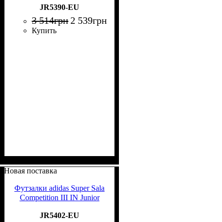
JR5390-EU
3 514
грн
2 539
грн
Купить
Новая поставка
Футзалки adidas Super Sala
Competition III IN Junior
JR5402-EU