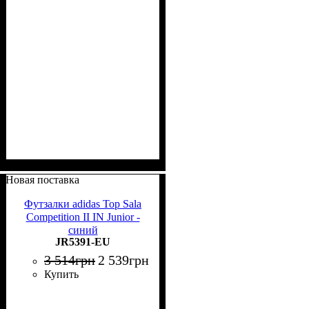
Новая поставка
Футзалки adidas Top Sala
Competition II IN Junior -
синий
JR5391-EU
3 514
грн
2 539
грн
Купить