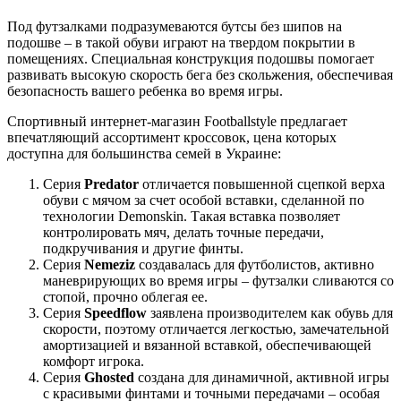
Под футзалками подразумеваются бутсы без шипов на
подошве – в такой обуви играют на твердом покрытии в
помещениях. Специальная конструкция подошвы помогает
развивать высокую скорость бега без скольжения, обеспечивая
безопасность вашего ребенка во время игры.
Спортивный интернет-магазин Footballstyle предлагает
впечатляющий ассортимент кроссовок, цена которых
доступна для большинства семей в Украине:
Серия
Predator
отличается повышенной сцепкой верха
обуви с мячом за счет особой вставки, сделанной по
технологии Demonskin. Такая вставка позволяет
контролировать мяч, делать точные передачи,
подкручивания и другие финты.
Серия
Nemeziz
создавалась для футболистов, активно
маневрирующих во время игры – футзалки сливаются со
стопой, прочно облегая ее.
Серия
Speedflow
заявлена производителем как обувь для
скорости, поэтому отличается легкостью, замечательной
амортизацией и вязанной вставкой, обеспечивающей
комфорт игрока.
Серия
Ghosted
создана для динамичной, активной игры
с красивыми финтами и точными передачами – особая