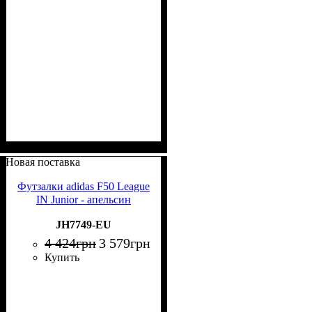
Новая поставка
Футзалки adidas F50 League
IN Junior - апельсин
JH7749-EU
4 424
грн
3 579
грн
Купить