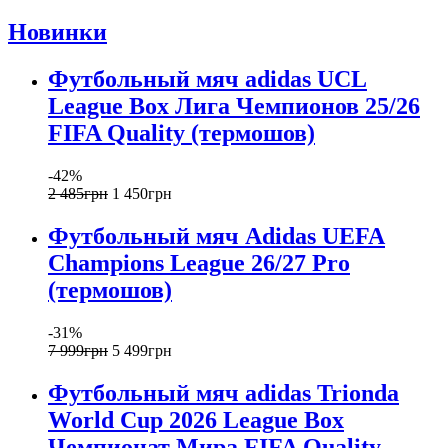
Новинки
Футбольный мяч adidas UCL
League Box Лига Чемпионов 25/26
FIFA Quality (термошов)
-42%
2 485
грн
1 450
грн
Футбольный мяч Adidas UEFA
Champions League 26/27 Pro
(термошов)
-31%
7 999
грн
5 499
грн
Футбольный мяч adidas Trionda
World Cup 2026 League Box
Чемпионат Мира FIFA Quality