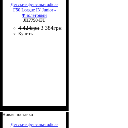
Детские футзалки adidas
F50 League IN Junior -
Фиолетовый
JH7750-EU
4 424
грн
3 384
грн
Купить
Новая поставка
Детские футзалки adidas