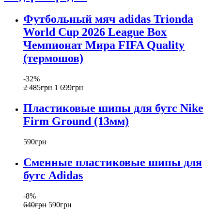
Футбольный мяч adidas Trionda
World Cup 2026 League Box
Чемпионат Мира FIFA Quality
(термошов)
-32%
2 485
грн
1 699
грн
Пластиковые шипы для бутс Nike
Firm Ground (13мм)
590
грн
Сменные пластиковые шипы для
бутс Adidas
-8%
640
грн
590
грн