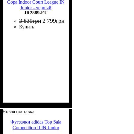
Copa Indoor Court League IN
Junior - черный
JR2889-EU
3 839
грн
2 799
грн
Купить
Новая поставка
Футзалки adidas Top Sala
Competition II IN Junior