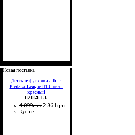
Новая поставка
Детские футзалки adidas
Predator League IN Junior -
красный
ID3828-EU
4 099
грн
2 864
грн
Купить