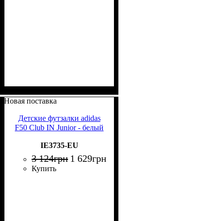
Новая поставка
Детские футзалки adidas
F50 Club IN Junior - белый
IE3735-EU
3 124
грн
1 629
грн
Купить