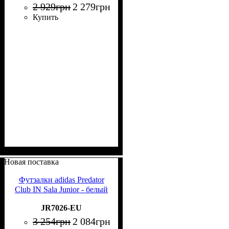
2 929
грн
2 279
грн
Купить
Новая поставка
Футзалки adidas Predator
Club IN Sala Junior - белый
JR7026-EU
3 254
грн
2 084
грн