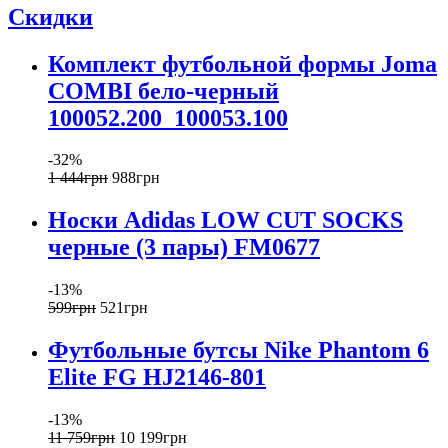
Скидки
Комплект футбольной формы Joma
COMBI бело-черный
100052.200_100053.100
-32%
1 444
грн
988
грн
Носки Adidas LOW CUT SOCKS
черные (3 пары) FM0677
-13%
599
грн
521
грн
Футбольные бутсы Nike Phantom 6
Elite FG HJ2146-801
-13%
11 759
грн
10 199
грн