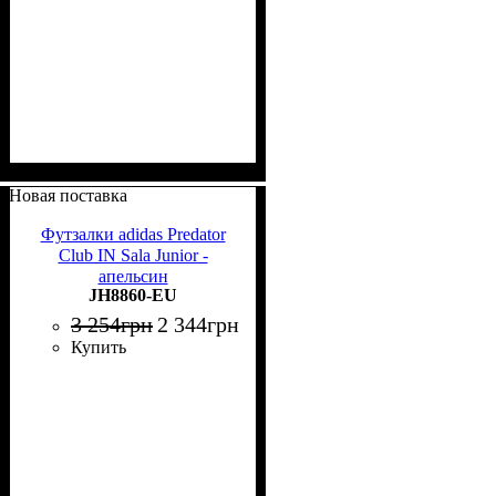
Новая поставка
Футзалки adidas Predator
Club IN Sala Junior -
апельсин
JH8860-EU
3 254
грн
2 344
грн
Купить