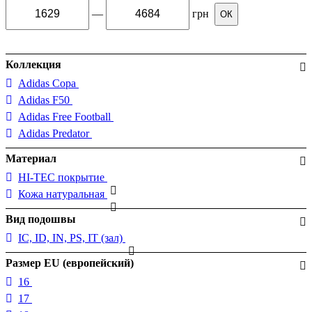
—
грн
ОК
Коллекция
Adidas Copa
Adidas F50
Adidas Free Football
Adidas Predator
Материал
HI-TEC покрытие
Кожа натуральная
Вид подошвы
IC, ID, IN, PS, IT (зал)
Размер EU (европейский)
16
17