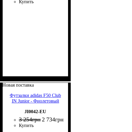
Купить
Новая поставка
Футзалки adidas F50 Club
IN Junior - Фиолетовый
JI0042-EU
3 254
грн
2 734
грн
Купить