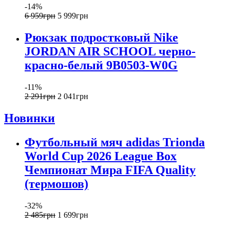
-14%
6 959
грн
5 999
грн
Рюкзак подростковый Nike
JORDAN AIR SCHOOL черно-
красно-белый 9B0503-W0G
-11%
2 291
грн
2 041
грн
Новинки
Футбольный мяч adidas Trionda
World Cup 2026 League Box
Чемпионат Мира FIFA Quality
(термошов)
-32%
2 485
грн
1 699
грн