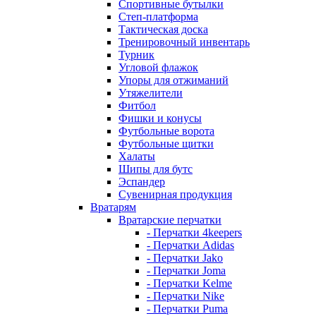
Спортивные бутылки
Степ-платформа
Тактическая доска
Тренировочный инвентарь
Турник
Угловой флажок
Упоры для отжиманий
Утяжелители
Фитбол
Фишки и конусы
Футбольные ворота
Футбольные щитки
Халаты
Шипы для бутс
Эспандер
Сувенирная продукция
Вратарям
Вратарские перчатки
- Перчатки 4keepers
- Перчатки Adidas
- Перчатки Jako
- Перчатки Joma
- Перчатки Kelme
- Перчатки Nike
- Перчатки Puma