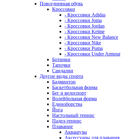
Повседневная обувь
Кроссовки
- Кроссовки Adidas
- Кроссовки Joma
- Кроссовки Jordan
- Кроссовки Kelme
- Кроссовки New Balance
- Кроссовки Nike
- Кроссовки Puma
- Кроссовки Under Armour
Ботинки
Тапочки
Сандалии
Другие виды спорта
Бадминтон
Баскетбольная форма
Бег и велоспорт
Волейбольная форма
Единоборства
Йога
Настольный теннис
Падел-теннис
Плавание
Аквашузы
Аксессуары для плавания