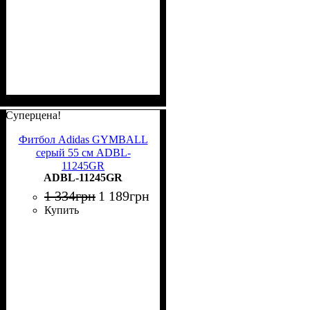
Суперцена!
Фитбол Adidas GYMBALL
серый 55 см ADBL-
11245GR
ADBL-11245GR
1 334
грн
1 189
грн
Купить