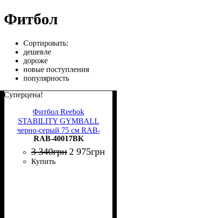
Фитбол
Сортировать:
дешевле
дороже
новые поступления
популярность
Суперцена!
Фитбол Reebok
STABILITY GYMBALL
черно-серый 75 см RAB-
RAB-40017BK
40017BK
3 340
грн
2 975
грн
Купить