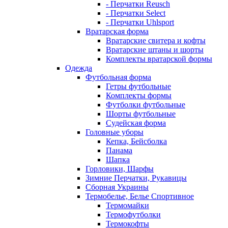
- Перчатки Reusch
- Перчатки Select
- Перчатки Uhlsport
Вратарская форма
Вратарские свитера и кофты
Вратарские штаны и шорты
Комплекты вратарской формы
Одежда
Футбольная форма
Гетры футбольные
Комплекты формы
Футболки футбольные
Шорты футбольные
Судейская форма
Головные уборы
Кепка, Бейсболка
Панама
Шапка
Горловики, Шарфы
Зимние Перчатки, Рукавицы
Сборная Украины
Термобелье, Белье Спортивное
Термомайки
Термофутболки
Термокофты