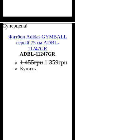
Суперцена!
Фитбол Adidas GYMBALL
серый 75 см ADBL-
11247GR
ADBL-11247GR
1 455
грн
1 359
грн
Купить