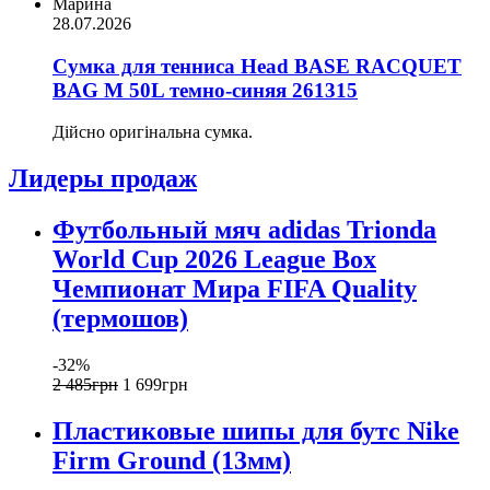
Марина
28.07.2026
Сумка для тенниса Head BASE RACQUET
BAG M 50L темно-синяя 261315
Дійсно оригінальна сумка.
Лидеры продаж
Футбольный мяч adidas Trionda
World Cup 2026 League Box
Чемпионат Мира FIFA Quality
(термошов)
-32%
2 485
грн
1 699
грн
Пластиковые шипы для бутс Nike
Firm Ground (13мм)