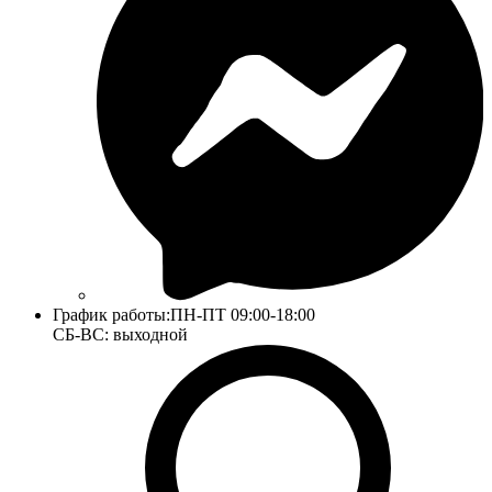
График работы:
ПН-ПТ 09:00-18:00
СБ-ВС: выходной