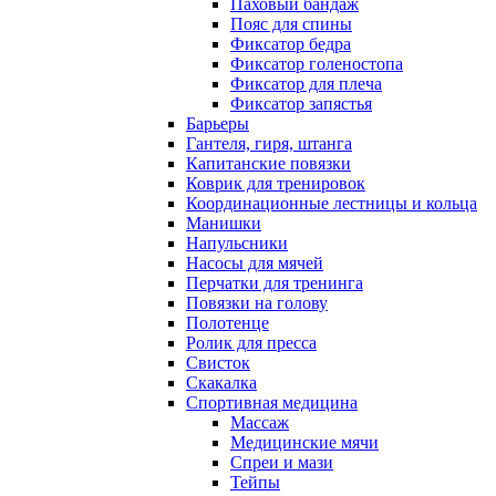
Паховый бандаж
Пояс для спины
Фиксатор бедра
Фиксатор голеностопа
Фиксатор для плеча
Фиксатор запястья
Барьеры
Гантеля, гиря, штанга
Капитанские повязки
Коврик для тренировок
Координационные лестницы и кольца
Манишки
Напульсники
Насосы для мячей
Перчатки для тренинга
Повязки на голову
Полотенце
Ролик для пресса
Свисток
Скакалка
Спортивная медицина
Массаж
Медицинские мячи
Спреи и мази
Тейпы