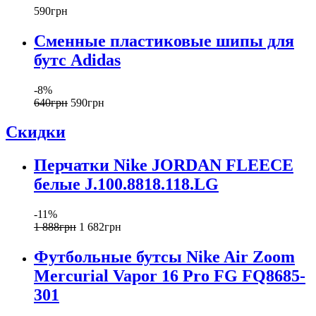
590
грн
Сменные пластиковые шипы для
бутс Adidas
-8%
640
грн
590
грн
Скидки
Перчатки Nike JORDAN FLEECE
белые J.100.8818.118.LG
-11%
1 888
грн
1 682
грн
Футбольные бутсы Nike Air Zoom
Mercurial Vapor 16 Pro FG FQ8685-
301