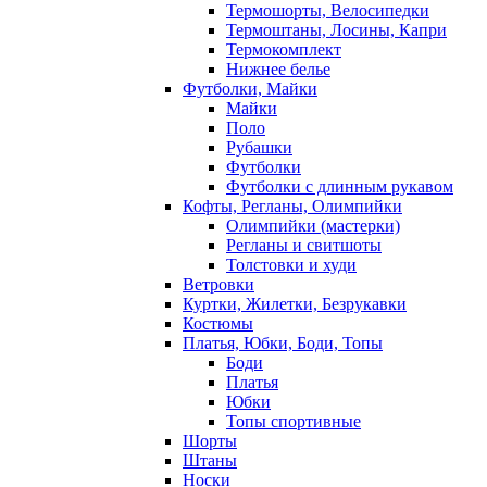
Термошорты, Велосипедки
Термоштаны, Лосины, Капри
Термокомплект
Нижнее белье
Футболки, Майки
Майки
Поло
Рубашки
Футболки
Футболки с длинным рукавом
Кофты, Регланы, Олимпийки
Олимпийки (мастерки)
Регланы и свитшоты
Толстовки и худи
Ветровки
Куртки, Жилетки, Безрукавки
Костюмы
Платья, Юбки, Боди, Топы
Боди
Платья
Юбки
Топы спортивные
Шорты
Штаны
Носки