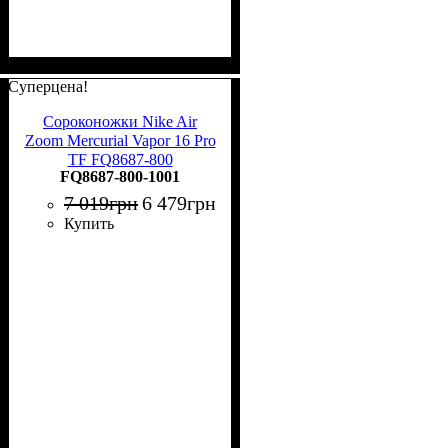
Суперцена!
Сороконожки Nike Air
Zoom Mercurial Vapor 16 Pro
TF FQ8687-800
FQ8687-800-1001
7 019
грн
6 479
грн
Купить