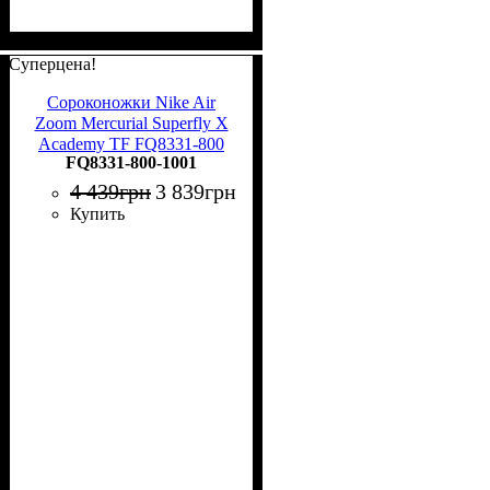
Суперцена!
Сороконожки Nike Air
Zoom Mercurial Superfly X
Academy TF FQ8331-800
FQ8331-800-1001
4 439
грн
3 839
грн
Купить