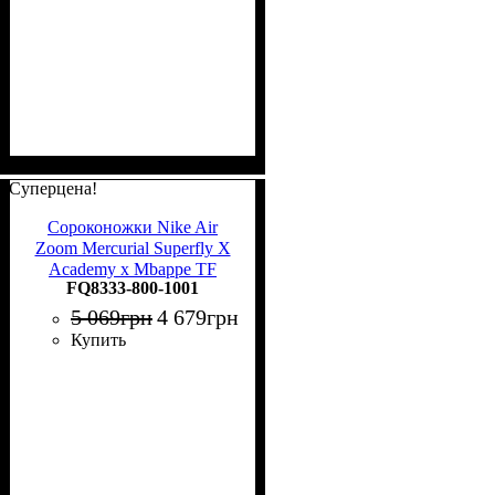
Суперцена!
Сороконожки Nike Air
Zoom Mercurial Superfly X
Academy x Mbappe TF
FQ8333-800-1001
FQ8333-800
5 069
грн
4 679
грн
Купить