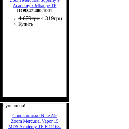
Zoom Mercurial Superfly 9
Academy x Mbappe TF
DO9347-400-1001
DO9347-400
4 679
грн
4 319
грн
Купить
Суперцена!
Сороконожки Nike Air
Zoom Mercurial Vapor 15
MDS Academy TF FD1168-