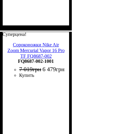
Суперцена!
Сороконожки Nike Air
Zoom Mercurial Vapor 16 Pro
TF FQ8687-002
FQ8687-002-1001
7 019
грн
6 479
грн
Купить