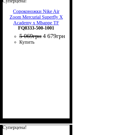
Суперцена!
Сороконожки Nike Air
Zoom Mercurial Superfly X
Academy x Mbappe TF
FQ8333-500-1001
FQ8333-500
5 069
грн
4 679
грн
Купить
Суперцена!