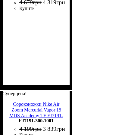
4 679
грн
4 319
грн
Купить
Суперцена!
Сороконожки Nike Air
Zoom Mercurial Vapor 15
MDS Academy TF FJ7191-
FJ7191-300-1001
300
4 199
грн
3 839
грн
Купить