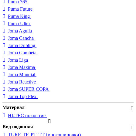
Puma 365
Puma Future
Puma King
Puma Ultra
Joma Aguila
Joma Cancha
Joma Dribling
Joma Gambeta
Joma Liga
Joma Maxima
Joma Mundial
Joma Reactive
Joma SUPER COPA
Joma Top Flex
Материал
HI-TEC покрытие
Вид подошвы
TURF, TF, PT, TT (многошиповки)