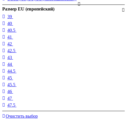
Размер EU (европейский)
39
40
40.5
41
42
42.5
43
44
44.5
45
45.5
46
47
47.5
Очистить выбор