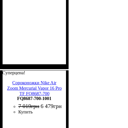
Суперцена!
Сороконожки Nike Air
Zoom Mercurial Vapor 16 Pro
TF FQ8687-700
FQ8687-700-1001
7 019
грн
6 479
грн
Купить