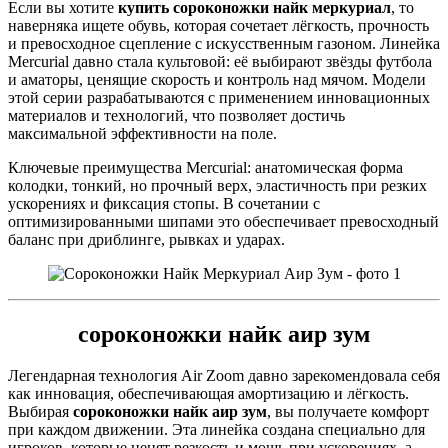
Если вы хотите
купить сороконожки найк меркуриал
, то
наверняка ищете обувь, которая сочетает лёгкость, прочность
и превосходное сцепление с искусственным газоном. Линейка
Mercurial давно стала культовой: её выбирают звёзды футбола
и аматоры, ценящие скорость и контроль над мячом. Модели
этой серии разрабатываются с применением инновационных
материалов и технологий, что позволяет достичь
максимальной эффективности на поле.
Ключевые преимущества Mercurial: анатомическая форма
колодки, тонкий, но прочный верх, эластичность при резких
ускорениях и фиксация стопы. В сочетании с
оптимизированными шипами это обеспечивает превосходный
баланс при дриблинге, рывках и ударах.
сороконожки найк аир зум
Легендарная технология Air Zoom давно зарекомендовала себя
как инновация, обеспечивающая амортизацию и лёгкость.
Выбирая
сороконожки найк аир зум
, вы получаете комфорт
при каждом движении. Эта линейка создана специально для
игроков, которые ценят резкость и мощь при ускорениях, а