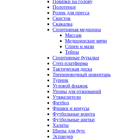
Повязки на голову
Полотенце
Ролик для пресса
Свисток
Скакалка
Спортивная медицина
Массаж
Медицинские мячи
Спреи и мази
Тейпы
Спортивные бутылки
Степ-платформа
Тактическая доска
Тренировочный инвентарь
Турник
Угловой флажок
Упоры для отжиманий
Утяжелители
Фитбол
Фишки и конусы
Футбольные ворота
Футбольные щитки
Халаты
Шипы для бутс
Эспандер