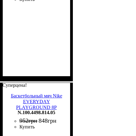
Суперцена!
Баскетбольный мяч Nike
EVERYDAY
PLAYGROUND 8P
N.100.4498.814.05
DEFLATED оранжевый
Размер 5 N.100.4498.814.05
952
грн
848
грн
Купить