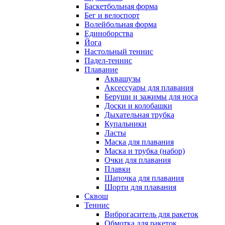
Баскетбольная форма
Бег и велоспорт
Волейбольная форма
Единоборства
Йога
Настольный теннис
Падел-теннис
Плавание
Аквашузы
Аксессуары для плавания
Беруши и зажимы для носа
Доски и колобашки
Дыхательная трубка
Купальники
Ласты
Маска для плавания
Маска и трубка (набор)
Очки для плавания
Плавки
Шапочка для плавания
Шорти для плавания
Сквош
Теннис
Виброгаситель для ракеток
Обмотка для ракеток