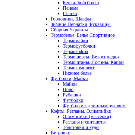
Кепка, Бейсболка
Панама
Шапка
Горловики, Шарфы
Зимние Перчатки, Рукавицы
Сборная Украины
Термобелье, Белье Спортивное
Термомайки
Термофутболки
Термокофты
Термошорты, Велосипедки
Термоштаны, Лосины, Капри
Термокомплект
Нижнее белье
Футболки, Майки
Майки
Поло
Рубашки
Футболки
Футболки с длинным рукавом
Кофты, Регланы, Олимпийки
Олимпийки (мастерки)
Регланы и свитшоты
Толстовки и худи
Ветровки