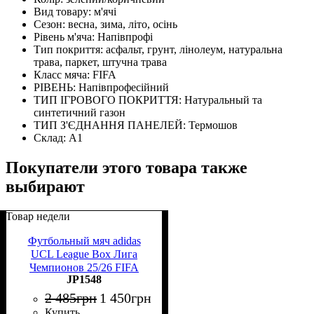
Вид товару:
м'ячі
Сезон:
весна, зима, літо, осінь
Рівень м'яча:
Напівпрофі
Тип покриття:
асфальт, грунт, лінолеум, натуральна
трава, паркет, штучна трава
Класс мяча:
FIFA
РІВЕНЬ:
Напівпрофесійний
ТИП ІГРОВОГО ПОКРИТТЯ:
Натуральный та
синтетичний газон
ТИП З'ЄДНАННЯ ПАНЕЛЕЙ:
Термошов
Склад:
А1
Покупатели этого товара также
выбирают
Товар недели
Футбольный мяч adidas
UCL League Box Лига
Чемпионов 25/26 FIFA
JP1548
Quality (термошов)
2 485
грн
1 450
грн
Купить