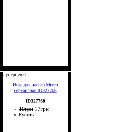
Суперцена!
Игла для насоса Merco
серебряная ID327768
ID327768
19
грн
17
грн
Купить