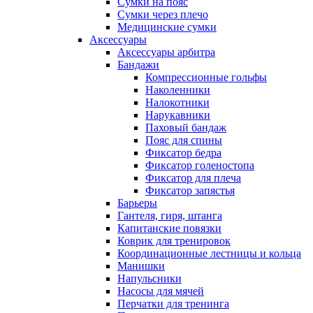
Сумки на пояс
Сумки через плечо
Медицинские сумки
Аксессуары
Аксессуары арбитра
Бандажи
Компрессионные гольфы
Наколенники
Налокотники
Нарукавники
Паховый бандаж
Пояс для спины
Фиксатор бедра
Фиксатор голеностопа
Фиксатор для плеча
Фиксатор запястья
Барьеры
Гантеля, гиря, штанга
Капитанские повязки
Коврик для тренировок
Координационные лестницы и кольца
Манишки
Напульсники
Насосы для мячей
Перчатки для тренинга