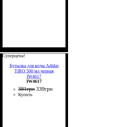
Суперцена!
Бутылка для воды Adidas
TIRO 500 мл черная
IW4617
IW4617
381
грн
339
грн
Купить