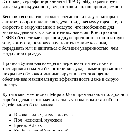
Этот мяч, сертифицированный FIFA Quality, гарантирует
идеальную окружность, вес, отскок и водонепроницаемость.
Бесшовная оболочка создает элегантный силуэт, который
снижает сопротивление воздуха, придавая мячу идеальную
скорость и закручивание в воздухе, что необходимо для
мощных дальних ударов и точных навесов. Конструкция
TSBE обеспечивает превосходную прочность и постоянную
зону контакта, позволяя вам ловить тонкие касания,
передавать мяч и двигаться с большей уверенностью, чем
когда-либо прежде.
Прочная бутиловая камера выдерживает интенсивные
тренировки и матчи без потери воздуха, а ламинированное
покрытие оболочки минимизирует влагопоглощение,
обеспечивая максимальную эффективность даже в сырую
погоду.
Купить мяч Чемпионат Мира 2026 в премиальной подарочной
коробке делает этот мяч идеальным подарком для любого
футбольного болельщика.
Вікова група:
дитяча, доросла
Пол:
женский, мужской
Бренд:
Adidas
Колір:
зелений/коричневий