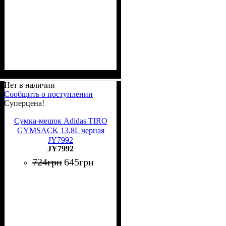
Нет в наличии
Сообщить о поступлении
Суперцена!
Сумка-мешок Adidas TIRO
GYMSACK 13,8L черная
JY7992
JY7992
724
грн
645
грн