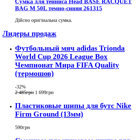
Сумка для тенниса Head BASE RACQUET
BAG M 50L темно-синяя 261315
Дійсно оригінальна сумка.
Лидеры продаж
Футбольный мяч adidas Trionda
World Cup 2026 League Box
Чемпионат Мира FIFA Quality
(термошов)
-32%
2 485
грн
1 699
грн
Пластиковые шипы для бутс Nike
Firm Ground (13мм)
590
грн