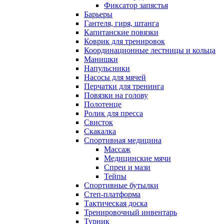
Фиксатор запястья
Барьеры
Гантеля, гиря, штанга
Капитанские повязки
Коврик для тренировок
Координационные лестницы и кольца
Манишки
Напульсники
Насосы для мячей
Перчатки для тренинга
Повязки на голову
Полотенце
Ролик для пресса
Свисток
Скакалка
Спортивная медицина
Массаж
Медицинские мячи
Спреи и мази
Тейпы
Спортивные бутылки
Степ-платформа
Тактическая доска
Тренировочный инвентарь
Турник