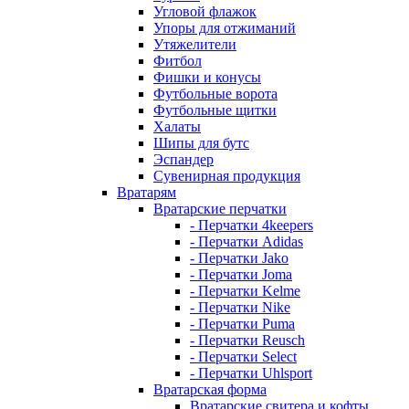
Угловой флажок
Упоры для отжиманий
Утяжелители
Фитбол
Фишки и конусы
Футбольные ворота
Футбольные щитки
Халаты
Шипы для бутс
Эспандер
Сувенирная продукция
Вратарям
Вратарские перчатки
- Перчатки 4keepers
- Перчатки Adidas
- Перчатки Jako
- Перчатки Joma
- Перчатки Kelme
- Перчатки Nike
- Перчатки Puma
- Перчатки Reusch
- Перчатки Select
- Перчатки Uhlsport
Вратарская форма
Вратарские свитера и кофты