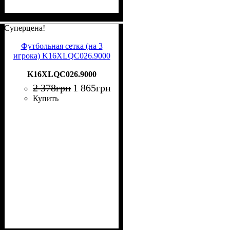
Суперцена!
Футбольная сетка (на 3
игрока) K16XLQC026.9000
K16XLQC026.9000
2 378
грн
1 865
грн
Купить