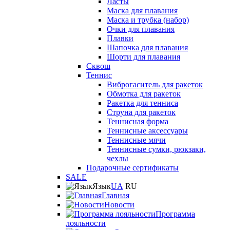
Ласты
Маска для плавания
Маска и трубка (набор)
Очки для плавания
Плавки
Шапочка для плавания
Шорти для плавания
Сквош
Теннис
Виброгаситель для ракеток
Обмотка для ракеток
Ракетка для тенниса
Струна для ракеток
Теннисная форма
Теннисные аксессуары
Теннисные мячи
Теннисные сумки, рюкзаки,
чехлы
Подарочные сертификаты
SALE
Язык
UA
RU
Главная
Новости
Программа
лояльности