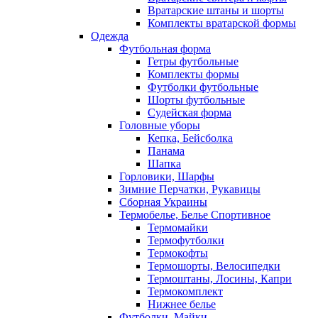
Вратарские штаны и шорты
Комплекты вратарской формы
Одежда
Футбольная форма
Гетры футбольные
Комплекты формы
Футболки футбольные
Шорты футбольные
Судейская форма
Головные уборы
Кепка, Бейсболка
Панама
Шапка
Горловики, Шарфы
Зимние Перчатки, Рукавицы
Сборная Украины
Термобелье, Белье Спортивное
Термомайки
Термофутболки
Термокофты
Термошорты, Велосипедки
Термоштаны, Лосины, Капри
Термокомплект
Нижнее белье
Футболки, Майки