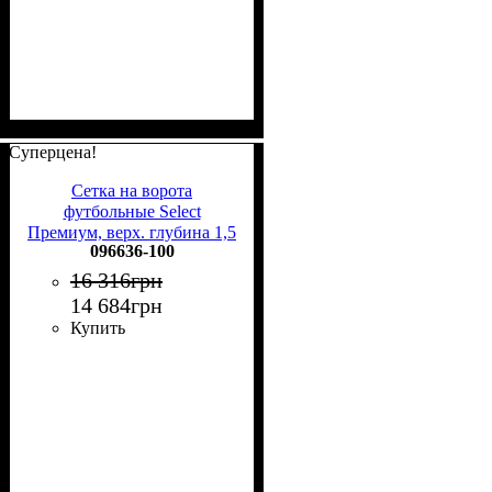
Суперцена!
Сетка на ворота
футбольные Select
Премиум, верх. глубина 1,5
096636-100
м. 096636-100
16 316
грн
14 684
грн
Купить