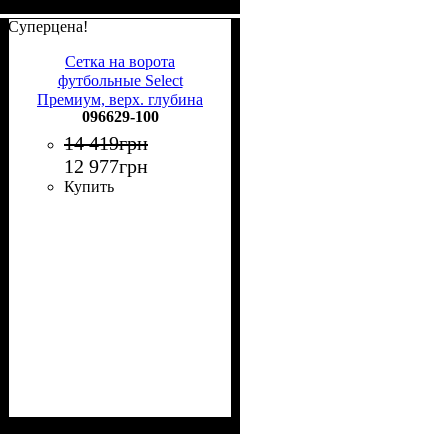
Суперцена!
Сетка на ворота
футбольные Select
Премиум, верх. глубина
096629-100
1,05 м. 096629-100
14 419
грн
12 977
грн
Купить