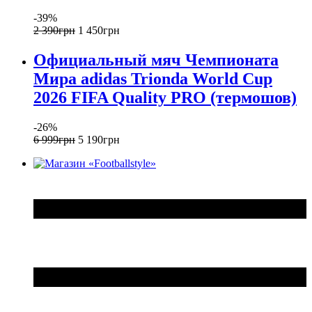
-39%
2 390
грн
1 450
грн
Официальный мяч Чемпионата
Мира adidas Trionda World Cup
2026 FIFA Quality PRO (термошов)
-26%
6 999
грн
5 190
грн