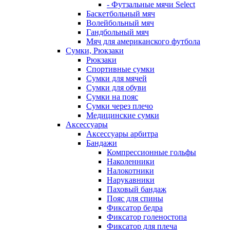
- Футзальные мячи Select
Баскетбольный мяч
Волейбольный мяч
Гандбольный мяч
Мяч для американского футбола
Сумки, Рюкзаки
Рюкзаки
Спортивные сумки
Сумки для мячей
Сумки для обуви
Сумки на пояс
Сумки через плечо
Медицинские сумки
Аксессуары
Аксессуары арбитра
Бандажи
Компрессионные гольфы
Наколенники
Налокотники
Нарукавники
Паховый бандаж
Пояс для спины
Фиксатор бедра
Фиксатор голеностопа
Фиксатор для плеча