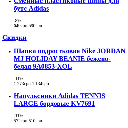
Сменные пластиковые шипы для
бутс Adidas
-8%
640
грн
590
грн
Скидки
Шапка подростковая Nike JORDAN
MJ HOLIDAY BEANIE бежево-
белая 9A0853-XOL
-11%
1 273
грн
1 134
грн
Напульсники Adidas TENNIS
LARGE бордовые KV7691
-11%
572
грн
510
грн