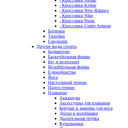
- Кроссовки Jordan
- Кроссовки Kelme
- Кроссовки New Balance
- Кроссовки Nike
- Кроссовки Puma
- Кроссовки Under Armour
Ботинки
Тапочки
Сандалии
Другие виды спорта
Бадминтон
Баскетбольная форма
Бег и велоспорт
Волейбольная форма
Единоборства
Йога
Настольный теннис
Падел-теннис
Плавание
Аквашузы
Аксессуары для плавания
Беруши и зажимы для носа
Доски и колобашки
Дыхательная трубка
Купальники