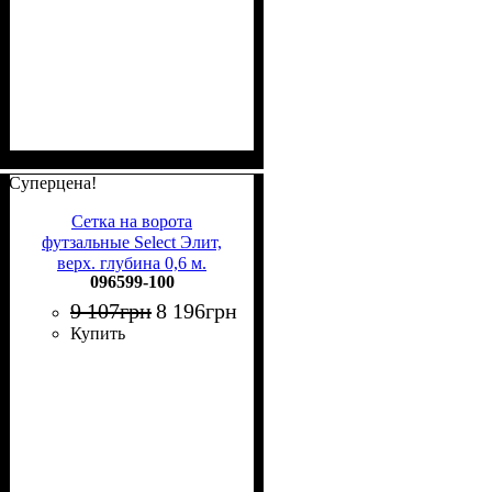
Суперцена!
Сетка на ворота
футзальные Select Элит,
верх. глубина 0,6 м.
096599-100
096599-100
9 107
грн
8 196
грн
Купить