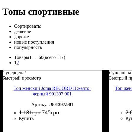
Топы спортивные
Сортировать:
дешевле
дороже
новые поступления
популярность
Товары
1 —
60
(всего 117)
1
2
Суперцена!
Суперцена
Быстрый просмотр
Быстрый п
Топ женский Joma RECORD II желто-
Топ же
черный 901397.901
901397.901
1 181
грн
745
грн
2 
Купить
Ку