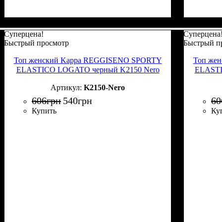
Суперцена!
Суперцена
Быстрый просмотр
Быстрый п
Топ женский Kappa REGGISENO SPORTY
Топ же
ELASTICO LOGATO черный K2150 Nero
ELASTI
K2150-Nero
606
грн
540
грн
60
Купить
Ку