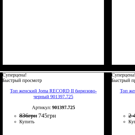
Суперцена!
Суперцена
Быстрый просмотр
Быстрый п
Топ женский Joma RECORD II бирюзово-
Топ же
черный 901397.725
901397.725
836
грн
745
грн
2 
Купить
Ку