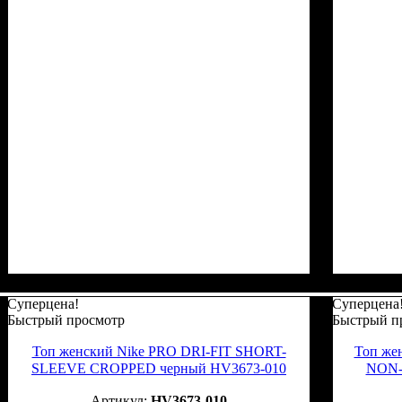
Суперцена!
Суперцена
Быстрый просмотр
Быстрый п
Топ женский Nike PRO DRI-FIT SHORT-
Топ же
SLEEVE CROPPED черный HV3673-010
NON-
HV3673-010