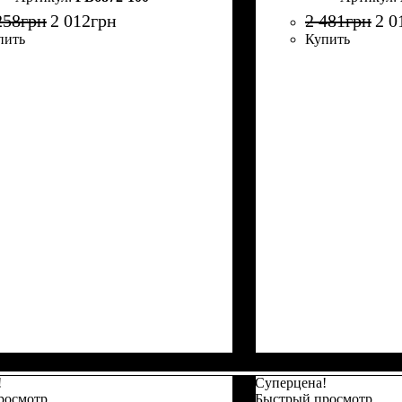
258
грн
2 012
грн
2 481
грн
2 0
пить
Купить
!
Суперцена!
росмотр
Быстрый просмотр