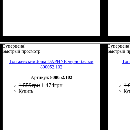
Суперцена!
Суперцена
Быстрый просмотр
Быстрый п
Топ женский Joma DAPHNE черно-белый
Топ
800052.102
800052.102
1 559
грн
1 474
грн
1 
Купить
Ку