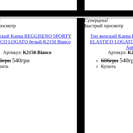
!
Суперцена!
росмотр
Быстрый просмотр
нский Kappa REGGISENO SPORTY
Топ женский Kapp
CO LOGATO белый K2150 Bianco
ELASTICO LOGATO 
Ant
K2150-Bianco
K2
6
грн
540
грн
606
грн
540
г
пить
Купить