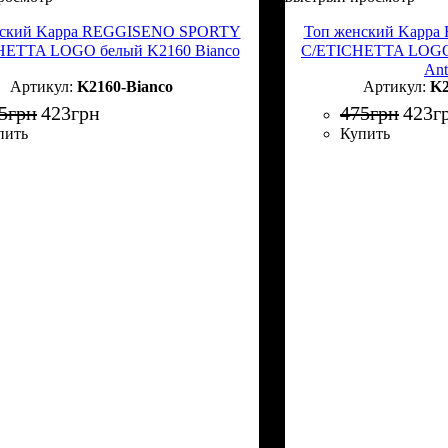
нский Kappa REGGISENO SPORTY
Топ женский Kapp
HETTA LOGO белый K2160 Bianco
C/ETICHETTA LOGO
Ant
K2160-Bianco
K2
5
грн
423
грн
475
грн
423
г
пить
Купить