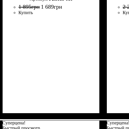
1 895
грн
1 689
грн
2 
Купить
Ку
Суперцена!
Суперцена
Быстрый просмотр
Быстрый п