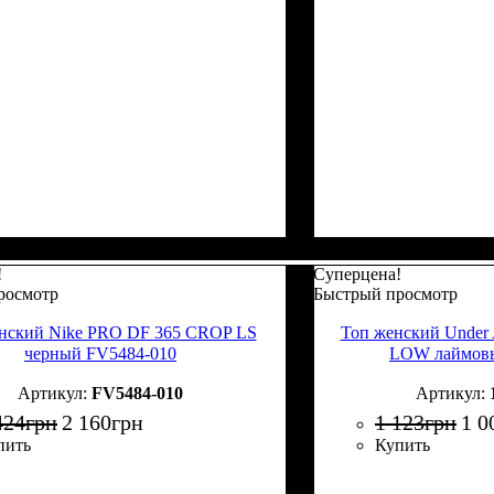
!
Суперцена!
росмотр
Быстрый просмотр
нский Nike PRO DF 365 CROP LS
Топ женский Unde
черный FV5484-010
LOW лаймовы
FV5484-010
424
грн
2 160
грн
1 123
грн
1 0
пить
Купить