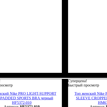
!
Суперцена!
росмотр
Быстрый просмотр
нский Nike PRO LIGHT-SUPPORT
Топ женский Nike
PADDED SPORTS BRA черный
SLEEVE CROPPE
HF5372-010
HM63
HF5372-010