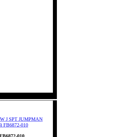
e W J SPT JUMPMAN
й FB6872-010
FB6872-010