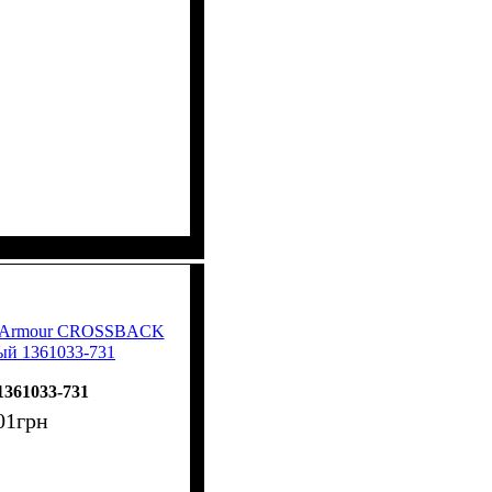
r Armour CROSSBACK
й 1361033-731
1361033-731
01
грн