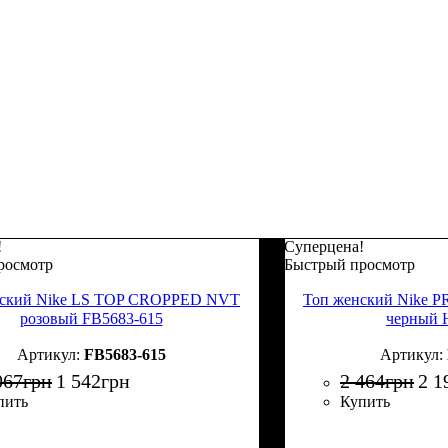
!
Суперцена!
росмотр
Быстрый просмотр
нский Nike LS TOP CROPPED NVT
Топ женский Nike 
розовый FB5683-615
черный 
FB5683-615
067
грн
1 542
грн
2 464
грн
2 1
пить
Купить