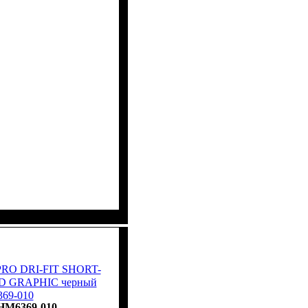
 PRO DRI-FIT SHORT-
D GRAPHIC черный
69-010
HM6369-010