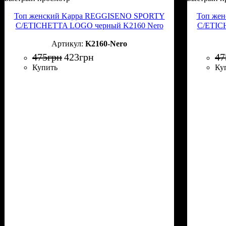
Топ женский Kappa REGGISENO SPORTY
Топ же
C/ETICHETTA LOGO черный K2160 Nero
C/ETIC
K2160-Nero
475
грн
423
грн
47
Купить
Ку