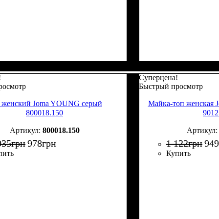
!
Суперцена!
росмотр
Быстрый просмотр
 женский Joma YOUNG серый
Майка-топ женская J
800018.150
9012
800018.150
035
грн
978
грн
1 122
грн
949
пить
Купить