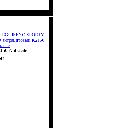
a REGGISENO SPORTY
антрацитовый K2150
racite
150-Antracite
рн