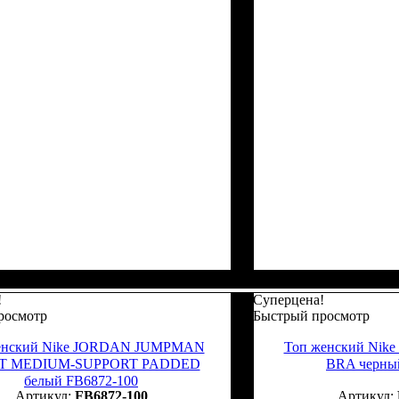
!
Суперцена!
росмотр
Быстрый просмотр
енский Nike JORDAN JUMPMAN
Топ женский Nik
T MEDIUM-SUPPORT PADDED
BRA черны
белый FB6872-100
FB6872-100