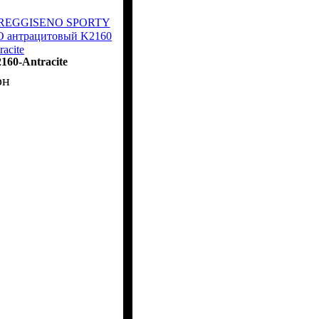
a REGGISENO SPORTY
 антрацитовый K2160
racite
160-Antracite
рн