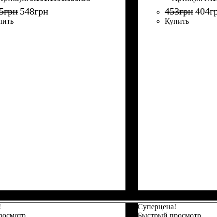
5
грн
548
грн
453
грн
404
г
пить
Купить
!
Суперцена!
росмотр
Быстрый просмотр