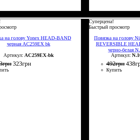
!
Суперцена!
росмотр
Быстрый просмотр
ка на голову Yonex HEAD-BAND
Повязка на голову
черная AC259EX bk
REVERSIBLE HEAD
черно-белая N
AC259EX-bk
N.1
3
грн
323
грн
492
грн
438
г
пить
Купить