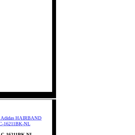
ву Adidas HAIRBAND
C-16211BK-NL
C-16211BK-NL