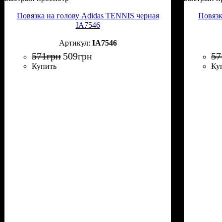
Повязка на голову Adidas TENNIS черная
Повязк
IA7546
IA7546
571
грн
509
грн
57
Купить
Ку