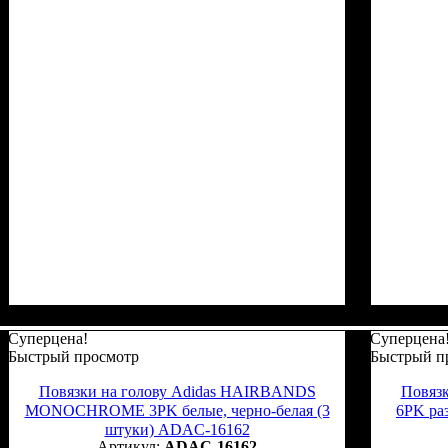
Суперцена!
Суперцена
Быстрый просмотр
Быстрый п
Повязки на голову Adidas HAIRBANDS
Повяз
MONOCHROME 3PK белые, черно-белая (3
6PK ра
штуки) ADAC-16162
ADAC-16162