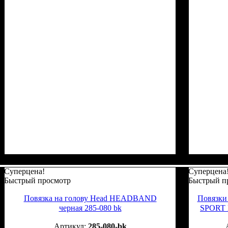
Суперцена!
Суперцена
Быстрый просмотр
Быстрый п
Повязка на голову Head HEADBAND
Повязки
черная 285-080 bk
SPORT 
285-080-bk