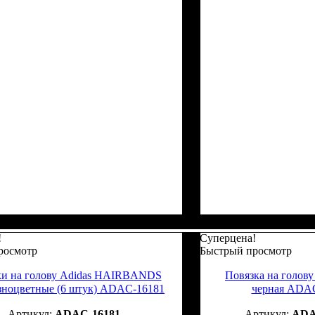
!
Суперцена!
росмотр
Быстрый просмотр
ки на голову Adidas HAIRBANDS
Повязка на голо
зноцветные (6 штук) ADAC-16181
черная ADA
ADAC-16181
ADA