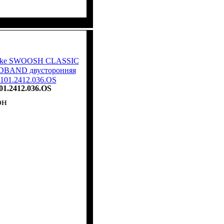
 Nike SWOOSH CLASSIC
BAND двусторонняя
.101.2412.036.OS
01.2412.036.OS
рн