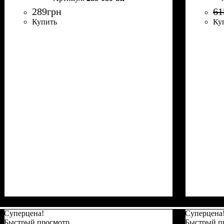
289
грн
61
Купить
Ку
Суперцена!
Суперцена
Быстрый просмотр
Быстрый п