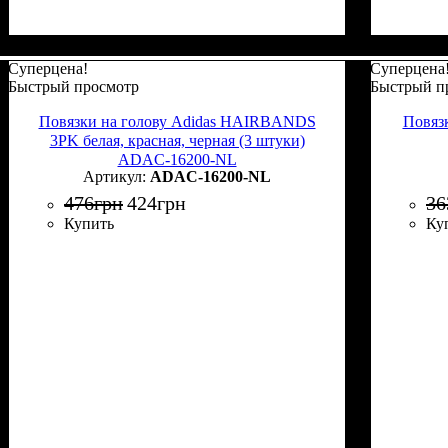
Суперцена!
Суперцена
Быстрый просмотр
Быстрый п
Повязки на голову Adidas HAIRBANDS
Повяз
3PK белая, красная, черная (3 штуки)
ADAC-16200-NL
ADAC-16200-NL
476
грн
424
грн
36
Купить
Ку