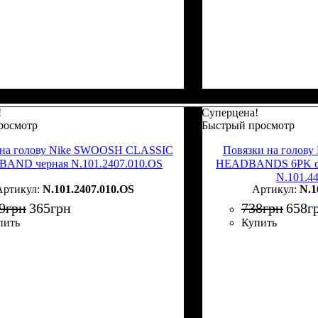
!
Суперцена!
росмотр
Быстрый просмотр
 на голову Nike SWOOSH CLASSIC
Повязки на голов
AND черная N.101.2407.010.OS
HEADBANDS 6PK сер
N.101.4
N.101.2407.010.OS
N.1
9
грн
365
грн
738
грн
658
г
пить
Купить