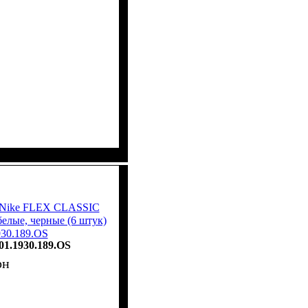
у Nike FLEX CLASSIC
ые, черные (6 штук)
930.189.OS
01.1930.189.OS
рн