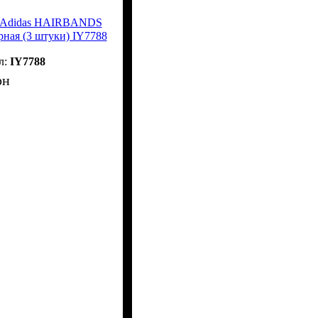
у Adidas HAIRBANDS
ерная (3 штуки) IY7788
IY7788
рн