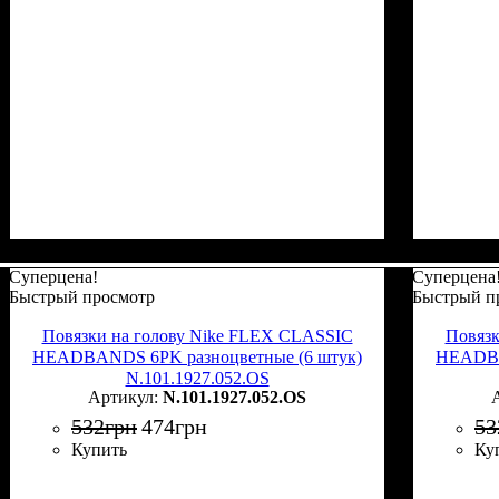
Суперцена!
Суперцена
Быстрый просмотр
Быстрый п
Повязки на голову Nike FLEX CLASSIC
Повязк
HEADBANDS 6PK разноцветные (6 штук)
HEADBA
N.101.1927.052.OS
N.101.1927.052.OS
532
грн
474
грн
53
Купить
Ку