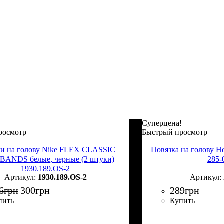
!
Суперцена!
росмотр
Быстрый просмотр
и на голову Nike FLEX CLASSIC
Повязка на голову
ANDS белые, черные (2 штуки)
285-
1930.189.OS-2
1930.189.OS-2
6
грн
300
грн
289
грн
пить
Купить