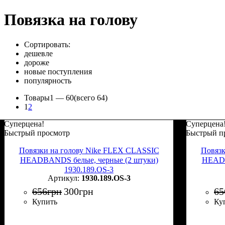
Повязка на голову
Сортировать:
дешевле
дороже
новые поступления
популярность
Товары
1 —
60
(всего 64)
1
2
Суперцена!
Суперцена
Быстрый просмотр
Быстрый п
Повязки на голову Nike FLEX CLASSIC
Повязк
HEADBANDS белые, черные (2 штуки)
HEADB
1930.189.OS-3
1930.189.OS-3
656
грн
300
грн
65
Купить
Ку