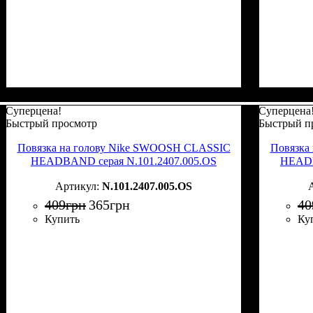
Суперцена!
Суперцена
Быстрый просмотр
Быстрый п
Повязка на голову Nike SWOOSH CLASSIC
Повязка
HEADBAND серая N.101.2407.005.OS
HEADB
N.101.2407.005.OS
409
грн
365
грн
40
Купить
Ку