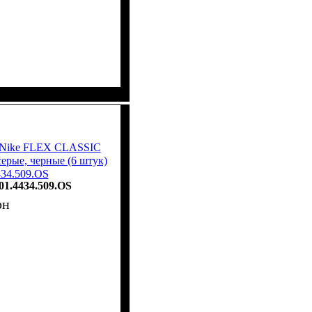
у Nike FLEX CLASSIC
ые, черные (6 штук)
434.509.OS
01.4434.509.OS
рн