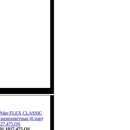
у Nike FLEX CLASSIC
зноцветные (6 пар)
927.475.OS
01.1927.475.OS