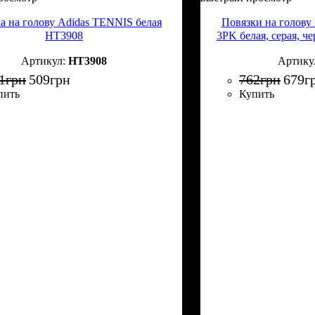
а на голову Adidas TENNIS белая
Повязки на голов
HT3908
3PK белая, серая, ч
HT3908
1
грн
509
грн
762
грн
679
г
пить
Купить