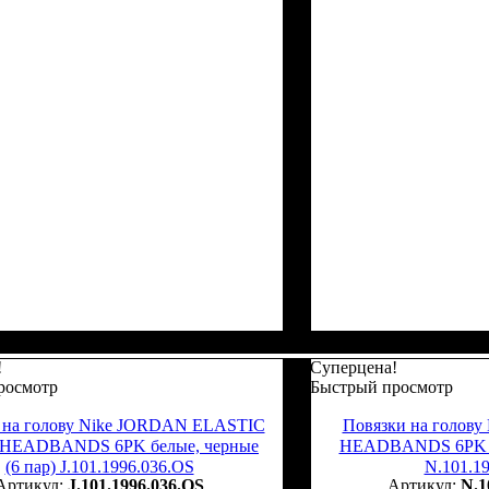
!
Суперцена!
росмотр
Быстрый просмотр
 на голову Nike JORDAN ELASTIC
Повязки на голов
HEADBANDS 6PK белые, черные
HEADBANDS 6PK ра
(6 пар) J.101.1996.036.OS
N.101.1
J.101.1996.036.OS
N.1