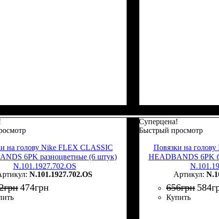
!
Суперцена!
росмотр
Быстрый просмотр
и на голову Nike FLEX CLASSIC
Повязки на голов
NDS 6PK разноцветные (6 штук)
HEADBANDS 6PK бел
N.101.1927.702.OS
N.101.1
N.101.1927.702.OS
N.1
2
грн
474
грн
656
грн
584
г
пить
Купить