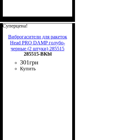
Суперцена!
Виброгасители для ракеток
Head PRO DAMP голубо-
черные (2 штуки) 285515
285515-BKbl
BKbl
301
грн
Купить