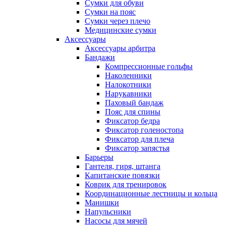
Сумки для обуви
Сумки на пояс
Сумки через плечо
Медицинские сумки
Аксессуары
Аксессуары арбитра
Бандажи
Компрессионные гольфы
Наколенники
Налокотники
Нарукавники
Паховый бандаж
Пояс для спины
Фиксатор бедра
Фиксатор голеностопа
Фиксатор для плеча
Фиксатор запястья
Барьеры
Гантеля, гиря, штанга
Капитанские повязки
Коврик для тренировок
Координационные лестницы и кольца
Манишки
Напульсники
Насосы для мячей