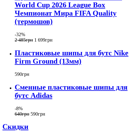
World Cup 2026 League Box
Чемпионат Мира FIFA Quality
(термошов)
-32%
2 485
грн
1 699
грн
Пластиковые шипы для бутс Nike
Firm Ground (13мм)
590
грн
Сменные пластиковые шипы для
бутс Adidas
-8%
640
грн
590
грн
Скидки