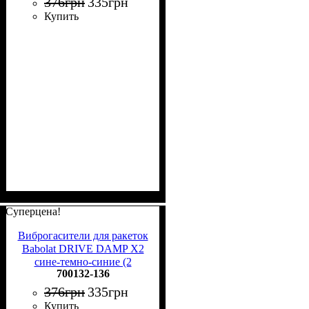
376
грн
335
грн
Купить
Суперцена!
Виброгасители для ракеток
Babolat DRIVE DAMP X2
сине-темно-синие (2
700132-136
штуки) 700132-136
376
грн
335
грн
Купить