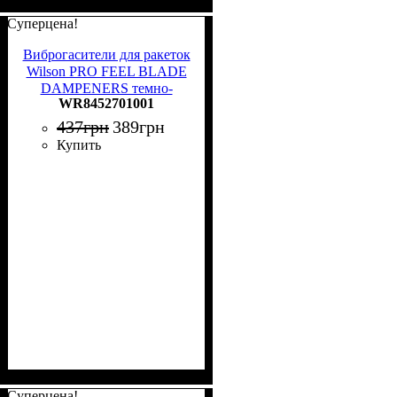
Суперцена!
Виброгасители для ракеток
Wilson PRO FEEL BLADE
DAMPENERS темно-
WR8452701001
зелено-светло-зеленые (2
штуки) WR8452701001
437
грн
389
грн
Купить
Суперцена!