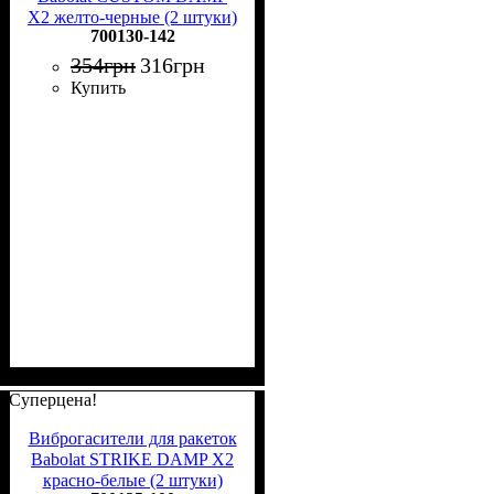
X2 желто-черные (2 штуки)
700130-142
700130-142
354
грн
316
грн
Купить
Суперцена!
Виброгасители для ракеток
Babolat STRIKE DAMP X2
красно-белые (2 штуки)