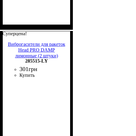
Суперцена!
Виброгасители для ракеток
Head PRO DAMP
лимонные (2 штуки)
285515-LY
285515 LY
301
грн
Купить