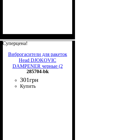
Суперцена!
Виброгасители для ракеток
Head DJOKOVIC
DAMPENER черные (2
285704-bk
штуки) 285704 bk
301
грн
Купить