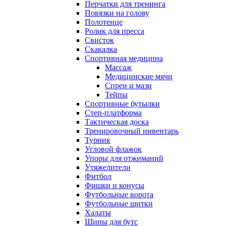
Перчатки для тренинга
Повязки на голову
Полотенце
Ролик для пресса
Свисток
Скакалка
Спортивная медицина
Массаж
Медицинские мячи
Спреи и мази
Тейпы
Спортивные бутылки
Степ-платформа
Тактическая доска
Тренировочный инвентарь
Турник
Угловой флажок
Упоры для отжиманий
Утяжелители
Фитбол
Фишки и конусы
Футбольные ворота
Футбольные щитки
Халаты
Шипы для бутс