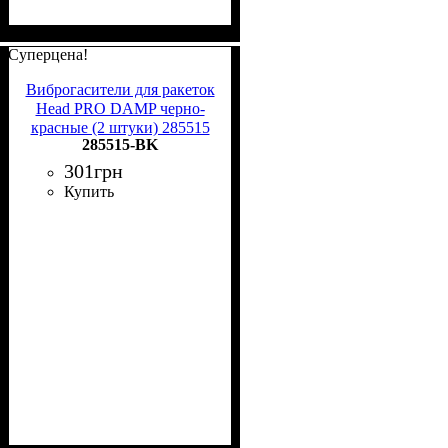
Суперцена!
Виброгасители для ракеток
Head PRO DAMP черно-
красные (2 штуки) 285515
285515-BK
BK
301
грн
Купить