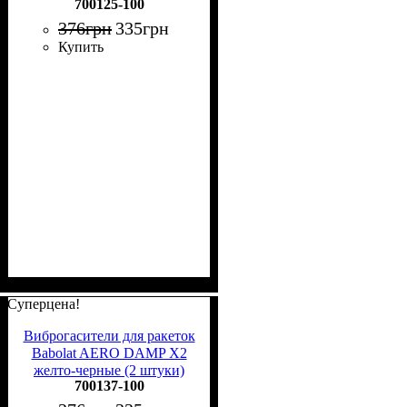
700125-100
700125-100
376
грн
335
грн
Купить
Суперцена!
Виброгасители для ракеток
Babolat AERO DAMP X2
желто-черные (2 штуки)
700137-100
700137-100