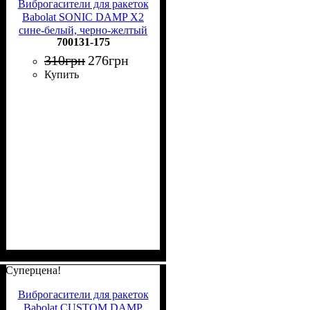
Виброгасители для ракеток
Babolat SONIC DAMP X2
сине-белый, черно-желтый
700131-175
(2 штуки) 700131-175
310
грн
276
грн
Купить
Суперцена!
Виброгасители для ракеток
Babolat CUSTOM DAMP