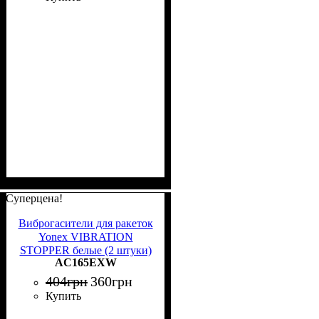
Суперцена!
Виброгасители для ракеток
Yonex VIBRATION
STOPPER белые (2 штуки)
AC165EXW
AC165EXW
404
грн
360
грн
Купить