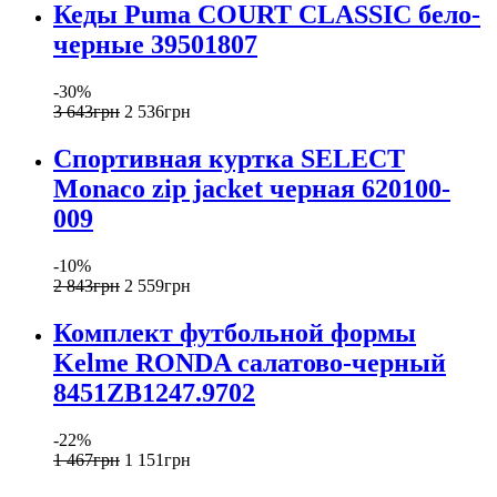
Кеды Puma COURT CLASSIC бело-
черные 39501807
-30%
3 643
грн
2 536
грн
Спортивная куртка SELECT
Monaco zip jacket черная 620100-
009
-10%
2 843
грн
2 559
грн
Комплект футбольной формы
Kelme RONDA салатово-черный
8451ZB1247.9702
-22%
1 467
грн
1 151
грн