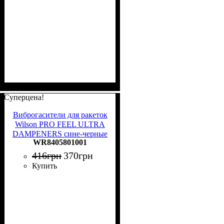
Суперцена!
Виброгасители для ракеток
Wilson PRO FEEL ULTRA
DAMPENERS сине-черные
WR8405801001
(2 штуки) WR8405801001
416
грн
370
грн
Купить