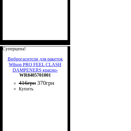
Суперцена!
Виброгасители для ракеток
Wilson PRO FEEL CLASH
DAMPENERS красно-
WR8405701001
черные (2 штуки)
WR8405701001
416
грн
370
грн
Купить