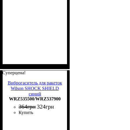
Суперцена!
Виброгаситель для ракеток
Wilson SHOCK SHIELD
синий
WRZ535500/WRZ537900
WRZ535500/WRZ537900
364
грн
324
грн
Купить