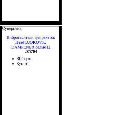
Суперцена!
Виброгасители для ракеток
Head DJOKOVIC
DAMPENER белые (2
285704
штуки) 285704
301
грн
Купить