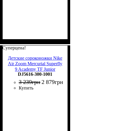
Суперцена!
Детские сороконожки Nike
Air Zoom Mercurial Superfly
9 Academy TF Junior
DJ5616-300-1001
DJ5616-300
3 239
грн
2 879
грн
Купить