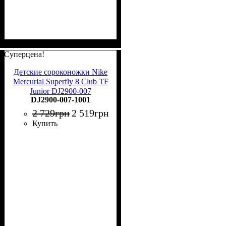
Суперцена!
Детские сороконожки Nike
Mercurial Superfly 8 Club TF
Junior DJ2900-007
DJ2900-007-1001
2 729
грн
2 519
грн
Купить