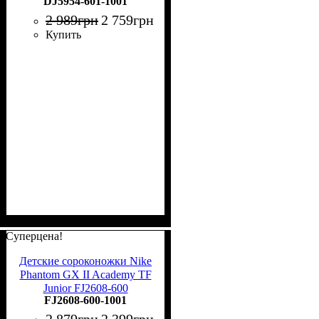
DJ5954-601-1001
2 989
грн
2 759
грн
Купить
Суперцена!
Детские сороконожки Nike
Phantom GX II Academy TF
Junior FJ2608-600
FJ2608-600-1001