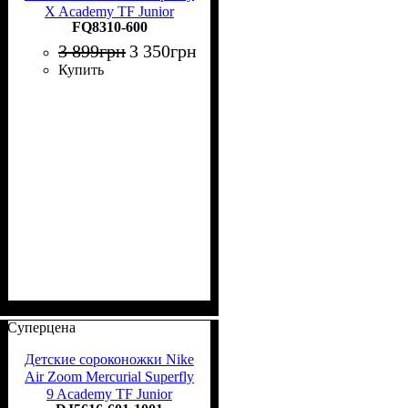
X Academy TF Junior
FQ8310-600
FQ8310-600
3 899
грн
3 350
грн
Купить
Суперцена
Детские сороконожки Nike
Air Zoom Mercurial Superfly
9 Academy TF Junior