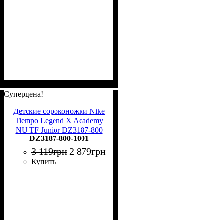
Суперцена!
Детские сороконожки Nike
Tiempo Legend X Academy
NU TF Junior DZ3187-800
DZ3187-800-1001
3 119
грн
2 879
грн
Купить