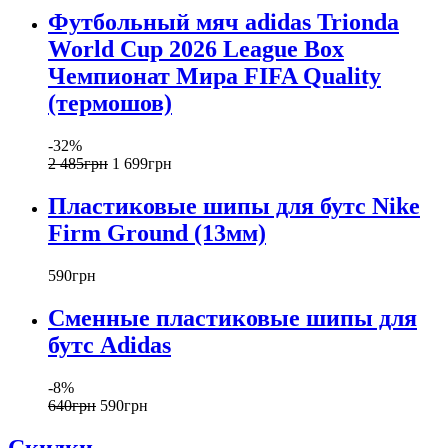
Футбольный мяч adidas Trionda
World Cup 2026 League Box
Чемпионат Мира FIFA Quality
(термошов)
-32%
2 485
грн
1 699
грн
Пластиковые шипы для бутс Nike
Firm Ground (13мм)
590
грн
Сменные пластиковые шипы для
бутс Adidas
-8%
640
грн
590
грн
Скидки