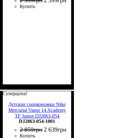
2 599
грн
2 399
грн
Купить
Суперцена!
Детские сороконожки Nike
Mercurial Vapor 14 Academy
TF Junior DJ2863-054
DJ2863-054-1001
2 859
грн
2 639
грн
Купить