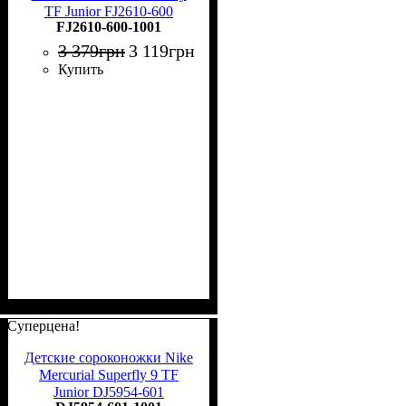
TF Junior FJ2610-600
FJ2610-600-1001
3 379
грн
3 119
грн
Купить
Суперцена!
Детские сороконожки Nike
Mercurial Superfly 9 TF
Junior DJ5954-601