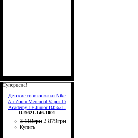
Суперцена!
Детские сороконожки Nike
Air Zoom Mercurial Vapor 15
Academy TF Junior DJ5621-
DJ5621-146-1001
146
3 119
грн
2 879
грн
Купить