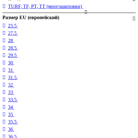
TURF, TF, PT, TT (многошиповки)
Размер EU (европейский)
25.5
27.5
28
28.5
29.5
30
31
31.5
32
33
33.5
34
35
35.5
36
36.5