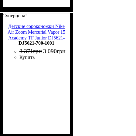
Суперцена!
Детские сороконожки Nike
Air Zoom Mercurial Vapor 15
Academy TF Junior DJ5621-
DJ5621-700-1001
700
3 371
грн
3 090
грн
Купить