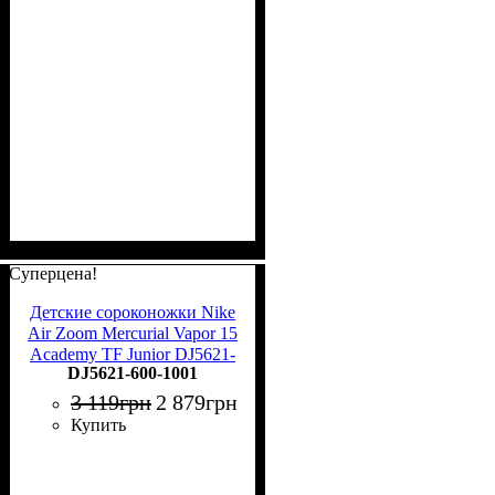
Суперцена!
Детские сороконожки Nike
Air Zoom Mercurial Vapor 15
Academy TF Junior DJ5621-
DJ5621-600-1001
600
3 119
грн
2 879
грн
Купить