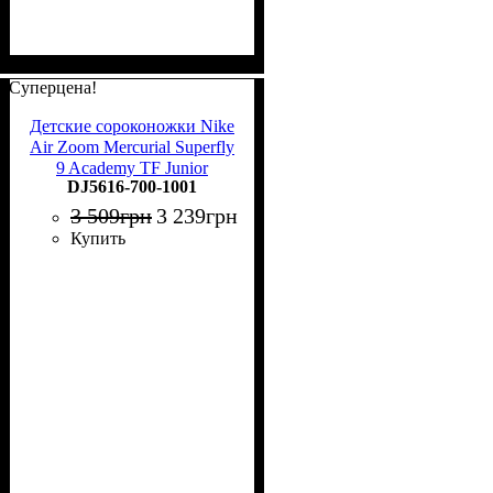
Суперцена!
Детские сороконожки Nike
Air Zoom Mercurial Superfly
9 Academy TF Junior
DJ5616-700-1001
DJ5616-700
3 509
грн
3 239
грн
Купить