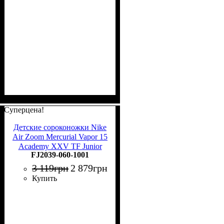
Суперцена!
Детские сороконожки Nike
Air Zoom Mercurial Vapor 15
Academy XXV TF Junior
FJ2039-060-1001
FJ2039-060
3 119
грн
2 879
грн
Купить