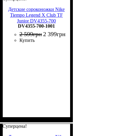
Детские сороконожки Nike
Tiempo Legend X Club TF
Junior DV4355-700
DV4355-700-1001
2 599
грн
2 399
грн
Купить
Суперцена!