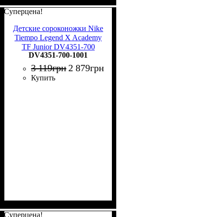
Суперцена!
Детские сороконожки Nike
Tiempo Legend X Academy
TF Junior DV4351-700
DV4351-700-1001
3 119
грн
2 879
грн
Купить
Суперцена!