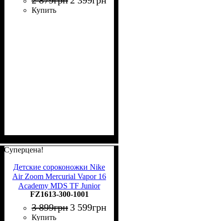
2 879
грн
2 399
грн
Купить
Суперцена!
Детские сороконожки Nike
Air Zoom Mercurial Vapor 16
Academy MDS TF Junior
FZ1613-300-1001
FZ1613-300
3 899
грн
3 599
грн
Купить