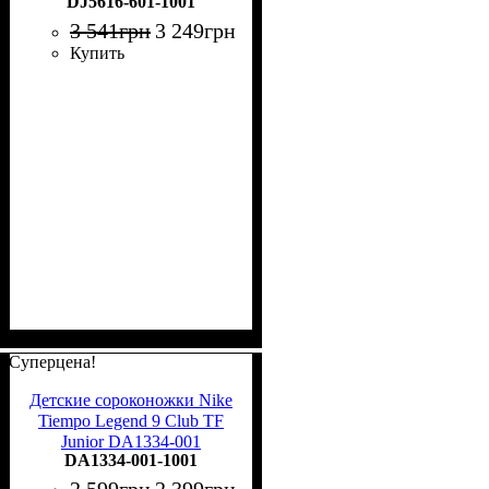
DJ5616-601-1001
DJ5616-601
3 541
грн
3 249
грн
Купить
Суперцена!
Детские сороконожки Nike
Tiempo Legend 9 Club TF
Junior DA1334-001
DA1334-001-1001