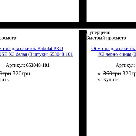
!
Суперцена!
росмотр
Быстрый просмотр
отка для ракеток Babolat PRO
Обмотка для ракето
E X3 белая (3 штуки) 653048-101
X3 черно-синяя (
653048-101
0
грн
320
грн
360
грн
320
г
пить
Купить