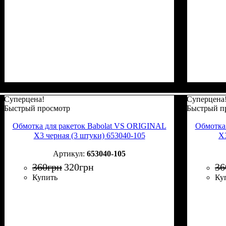
Суперцена!
Суперцена
Быстрый просмотр
Быстрый п
Обмотка для ракеток Babolat VS ORIGINAL
Обмотка
X3 черная (3 штуки) 653040-105
X3
653040-105
360
грн
320
грн
36
Купить
Ку