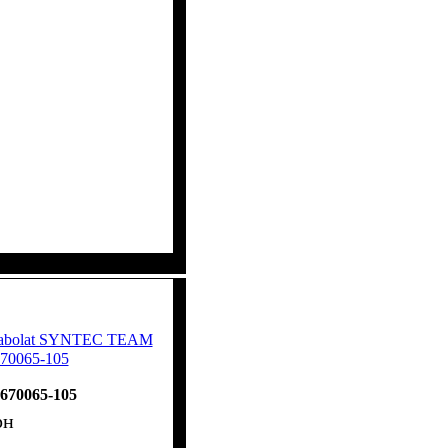
 Babolat SYNTEC TEAM
670065-105
670065-105
рн