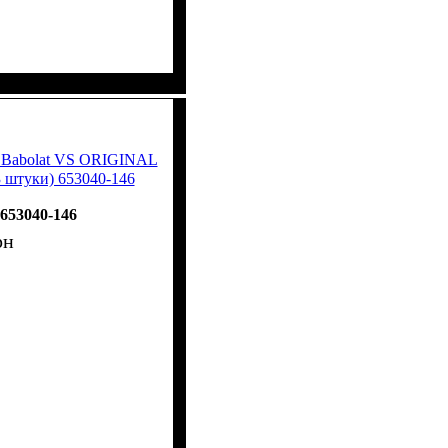
к Babolat VS ORIGINAL
3 штуки) 653040-146
653040-146
рн