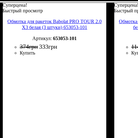
Суперцена!
Суперцена
Быстрый просмотр
Быстрый п
Обмотка для ракеток Babolat PRO TOUR 2.0
Обмотка 
X3 белая (3 штуки) 653053-101
бе
653053-101
374
грн
333
грн
11
Купить
Ку