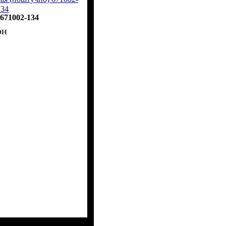
134
671002-134
рн