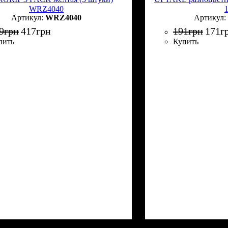
WRZ4040
WRZ4040
9
грн
417
грн
191
грн
171
г
пить
Купить