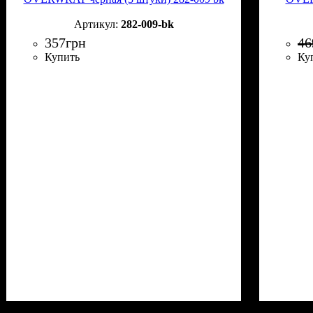
282-009-bk
357
грн
46
Купить
Ку