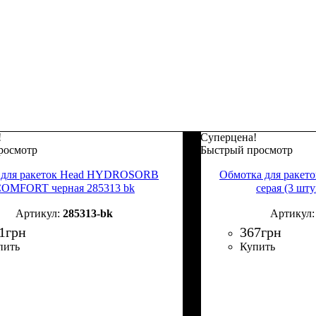
!
Суперцена!
росмотр
Быстрый просмотр
 для ракеток Head HYDROSORB
Обмотка для раке
OMFORT черная 285313 bk
серая (3 шту
285313-bk
1
грн
367
грн
пить
Купить