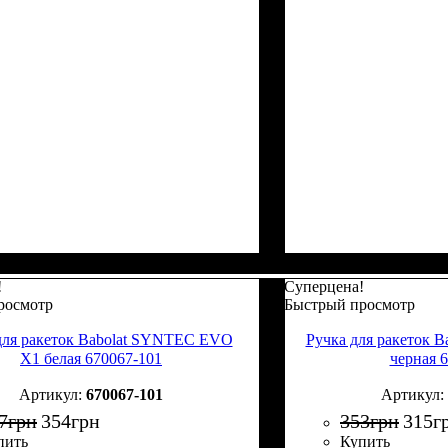
!
Суперцена!
росмотр
Быстрый просмотр
для ракеток Babolat SYNTEC EVO
Ручка для ракеток
X1 белая 670067-101
черная 
670067-101
7
грн
354
грн
353
грн
315
г
пить
Купить