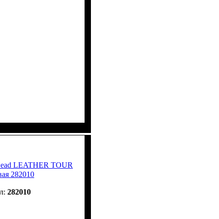
к Head LEATHER TOUR
вая 282010
282010