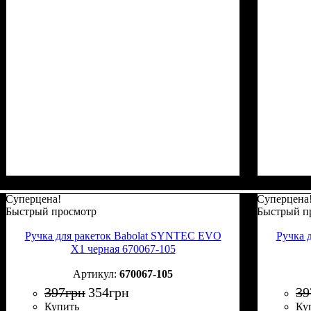
Суперцена!
Суперцена
Быстрый просмотр
Быстрый п
Ручка для ракеток Babolat SYNTEC EVO
Ручка 
X1 черная 670067-105
670067-105
397
грн
354
грн
39
Купить
Ку