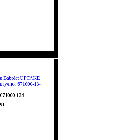
ок Babolat UPTAKE
штучно) 671000-134
671000-134
рн