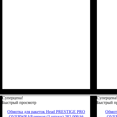
Суперцена!
Суперцена
Быстрый просмотр
Быстрый п
Обмотка для ракеток Head PRESTIGE PRO
Обмот
OVERWRAP черная (3 штуки) 282-009 bk
OVER