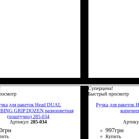
!
Суперцена!
росмотр
Быстрый просмотр
учка для ракеток Head DUAL
Ручка для ракето
ING GRIP DOZEN разноцветная
коричне
(поштучно) 285-034
285-034
0
грн
997
грн
пить
Купить