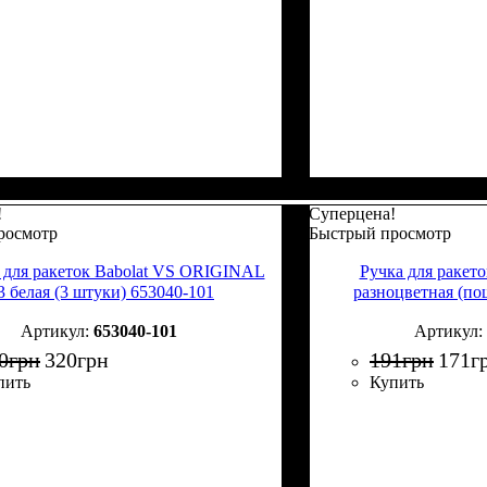
!
Суперцена!
росмотр
Быстрый просмотр
 для ракеток Babolat VS ORIGINAL
Ручка для ракет
 белая (3 штуки) 653040-101
разноцветная (по
653040-101
0
грн
320
грн
191
грн
171
г
пить
Купить