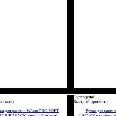
!
Суперцена!
росмотр
Быстрый просмотр
ка для ракеток Wilson PRO SOFT
Ручка для ракет
GRIP 3 PACK желтая (3 штуки)
UPTAKE разноцветна