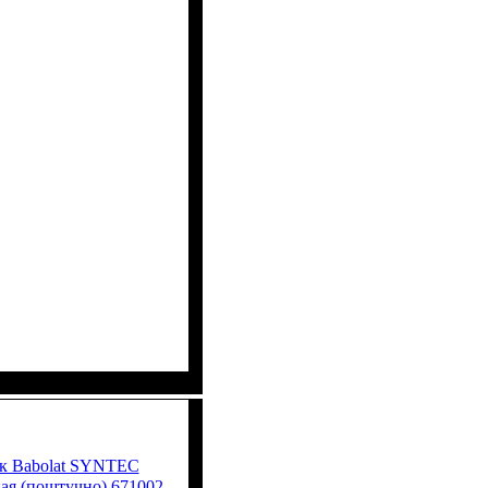
ок Babolat SYNTEC
я (поштучно) 671002-