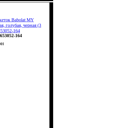
кеток Babolat MY
, голубая, черная (3
653052-164
653052-164
рн