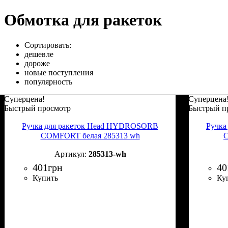
Обмотка для ракеток
Сортировать:
дешевле
дороже
новые поступления
популярность
Суперцена!
Суперцена
Быстрый просмотр
Быстрый п
Ручка для ракеток Head HYDROSORB
Ручка
COMFORT белая 285313 wh
C
285313-wh
401
грн
40
Купить
Ку