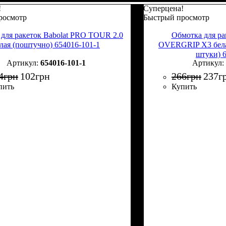
!
Суперцена!
росмотр
Быстрый просмотр
для ракеток Babolat PRO TOUR 2.0
Обмотка для ра
лая (поштучно) 654016-101-1
OVERGRIP X3 белая
штуки) 
654016-101-1
4
грн
102
грн
266
грн
237
г
пить
Купить