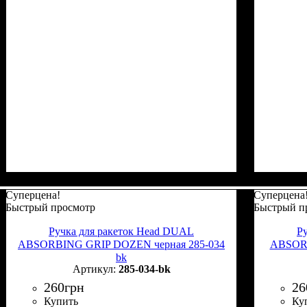
Суперцена!
Суперцена
Быстрый просмотр
Быстрый п
Ручка для ракеток Head DUAL
Р
ABSORBING GRIP DOZEN черная 285-034
ABSORB
bk
285-034-bk
260
грн
26
Купить
Ку