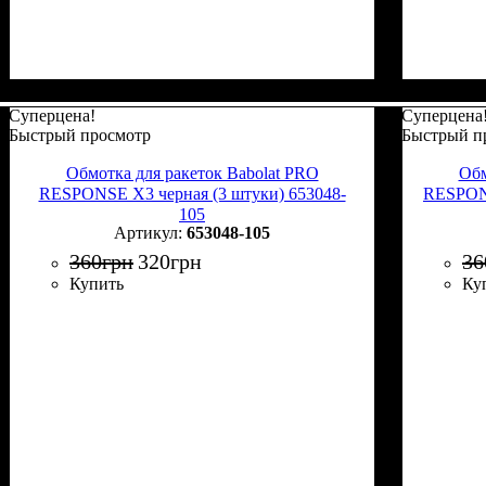
Суперцена!
Суперцена
Быстрый просмотр
Быстрый п
Обмотка для ракеток Babolat PRO
Обм
RESPONSE X3 черная (3 штуки) 653048-
RESPONS
105
653048-105
360
грн
320
грн
36
Купить
Ку