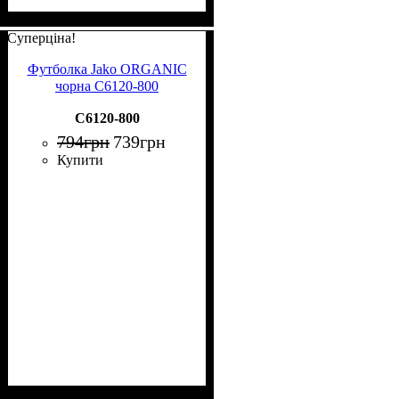
Суперціна!
Футболка Jako ORGANIC
чорна C6120-800
C6120-800
794
грн
739
грн
Купити