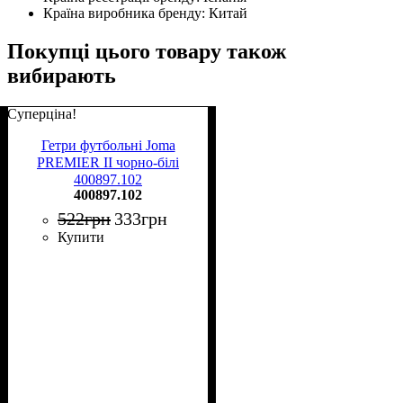
Країна виробника бренду:
Китай
Покупці цього товару також
вибирають
Суперціна!
Гетри футбольні Joma
PREMIER II чорно-білі
400897.102
400897.102
522
грн
333
грн
Купити