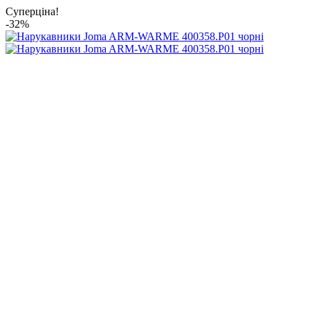
Суперціна!
-32%