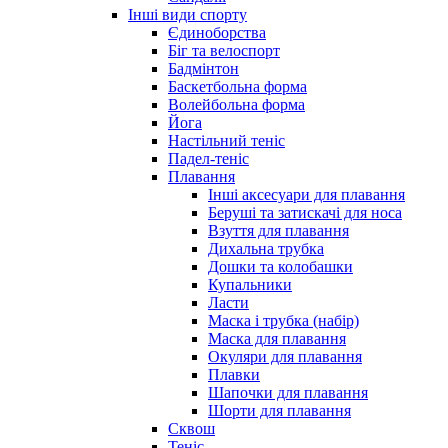
Інші види спорту
Єдиноборства
Біг та велоспорт
Бадмінтон
Баскетбольна форма
Волейбольна форма
Йога
Настільний теніс
Падел-теніс
Плавання
Інші аксесуари для плавання
Беруші та затискачі для носа
Взуття для плавання
Дихальна трубка
Дошки та колобашки
Купальники
Ласти
Маска і трубка (набір)
Маска для плавання
Окуляри для плавання
Плавки
Шапочки для плавання
Шорти для плавання
Сквош
Теніс