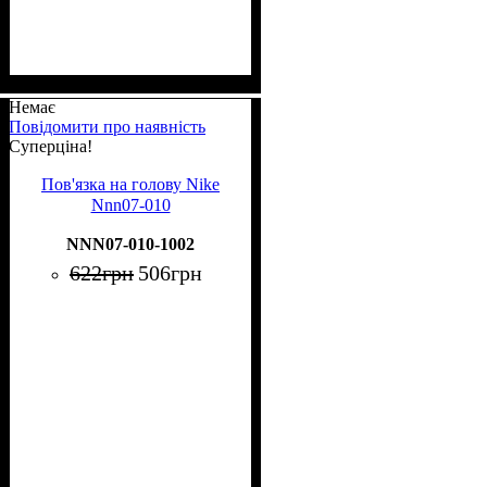
Немає
Повідомити про наявність
Суперціна!
Пов'язка на голову Nike
Nnn07-010
NNN07-010-1002
622
грн
506
грн