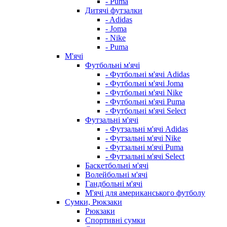
- Puma
Дитячі футзалки
- Adidas
- Joma
- Nike
- Puma
М'ячі
Футбольні м'ячі
- Футбольні м'ячі Adidas
- Футбольні м'ячі Joma
- Футбольні м'ячі Nike
- Футбольні м'ячі Puma
- Футбольні м'ячі Select
Футзальні м'ячі
- Футзальні м'ячі Adidas
- Футзальні м'ячі Nike
- Футзальні м'ячі Puma
- Футзальні м'ячі Select
Баскетбольні м'ячі
Волейбольні м'ячі
Гандбольні м'ячі
М'ячі для американського футболу
Сумки, Рюкзаки
Рюкзаки
Спортивні сумки