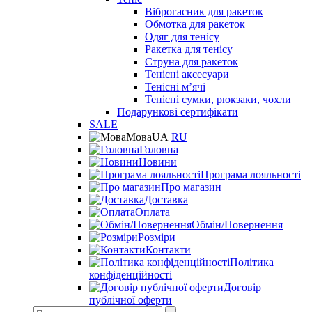
Віброгасник для ракеток
Обмотка для ракеток
Одяг для тенісу
Ракетка для тенісу
Струна для ракеток
Тенісні аксесуари
Тенісні мʼячі
Тенісні сумки, рюкзаки, чохли
Подарункові сертифікати
SALE
Мова
UA
RU
Головна
Новини
Програма лояльності
Про магазин
Доставка
Оплата
Обмін/Повернення
Розміри
Контакти
Політика
конфіденційності
Договір
публічної оферти