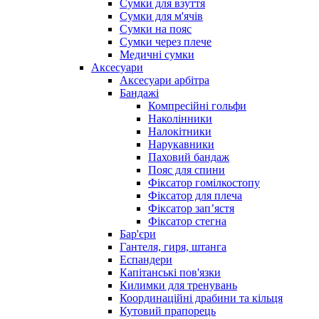
Сумки для взуття
Сумки для м'ячів
Сумки на пояс
Сумки через плече
Медичні сумки
Аксесуари
Аксесуари арбітра
Бандажі
Компресійні гольфи
Наколінники
Налокітники
Нарукавники
Паховий бандаж
Пояс для спини
Фіксатор гомілкостопу
Фіксатор для плеча
Фіксатор запʼястя
Фіксатор стегна
Бар'єри
Гантеля, гиря, штанга
Еспандери
Капітанські пов'язки
Килимки для тренувань
Координаційні драбини та кільця
Кутовий прапорець