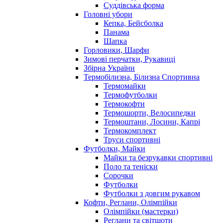
Суддівська форма
Головні убори
Кепка, Бейсболка
Панама
Шапка
Горловики, Шарфи
Зимові перчатки, Рукавиці
Збірна України
Термобілизна, Білизна Спортивна
Термомайки
Термофутболки
Термокофти
Термошорти, Велосипедки
Термоштани, Лосини, Капрі
Термокомплект
Труси спортивні
Футболки, Майки
Майки та безрукавки спортивні
Поло та теніски
Сорочки
Футболки
Футболки з довгим рукавом
Кофти, Реглани, Олімпійки
Олімпійки (мастерки)
Реглани та світшоти