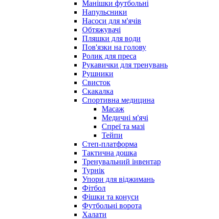
Манішки футбольні
Напульсники
Насоси для м'ячів
Обтяжувачі
Пляшки для води
Пов'язки на голову
Ролик для преса
Рукавички для тренувань
Рушники
Свисток
Скакалка
Спортивна медицина
Масаж
Медичні м'ячі
Спреї та мазі
Тейпи
Степ-платформа
Тактична дошка
Тренувальний інвентар
Турнік
Упори для віджимань
Фітбол
Фішки та конуси
Футбольні ворота
Халати