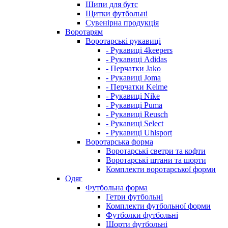
Шипи для бутс
Щитки футбольні
Сувенірна продукція
Воротарям
Воротарські рукавиці
- Рукавиці 4keepers
- Рукавиці Adidas
- Перчатки Jako
- Рукавиці Joma
- Перчатки Kelme
- Рукавиці Nike
- Рукавиці Puma
- Рукавиці Reusch
- Рукавиці Select
- Рукавиці Uhlsport
Воротарська форма
Воротарські светри та кофти
Воротарські штани та шорти
Комплекти воротарської форми
Одяг
Футбольна форма
Гетри футбольні
Комплекти футбольної форми
Футболки футбольні
Шорти футбольні