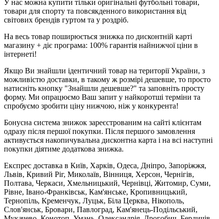
У нас можна купити тільки оригінальні футбольні товари,
товари для спорту та повсякденного використання від
світових брендів гуртом та у роздріб.
На весь товар поширюється знижка по дисконтній карті
магазину + діє програма: 100% гарантія найнижчої ціни в
інтернеті!
Якщо Ви знайшли ідентичний товар на території України, з
можливістю доставки, в такому ж розмірі дешевше, то просто
натисніть кнопку "Знайшли дешевше?" та заповніть просту
форму. Ми опрацюємо Ваш запит у найкоротші терміни та
спробуємо зробити ціну нижчою, ніж у конкурента!
Бонусна система знижок зареєстрованим на сайті клієнтам
одразу після першої покупки. Після першого замовлення
активується накопичувальна дисконтна карта і на всі наступні
покупки діятиме додаткова знижка.
Експрес доставка в Київ, Харків, Одеса, Дніпро, Запоріжжя,
Львів, Кривий Ріг, Миколаїв, Вінниця, Херсон, Чернігів,
Полтава, Черкаси, Хмельницький, Чернівці, Житомир, Суми,
Рівне, Івано-Франківськ, Кам'янське, Кропивницький,
Тернопіль, Кременчук, Луцьк, Біла Церква, Нікополь,
Слов'янськ, Бровари, Павлоград, Кам'янець-Подільський,
Мукачево, Конотоп, Умань, Олександрія, Дрогобич, Бердичів,