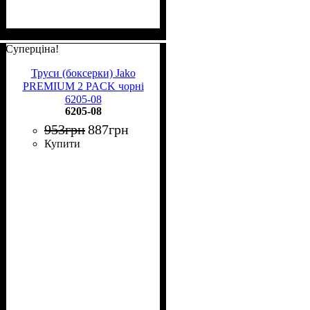
Суперціна!
Труси (боксерки) Jako
PREMIUM 2 PACK чорні
6205-08
6205-08
953
грн
887
грн
Купити