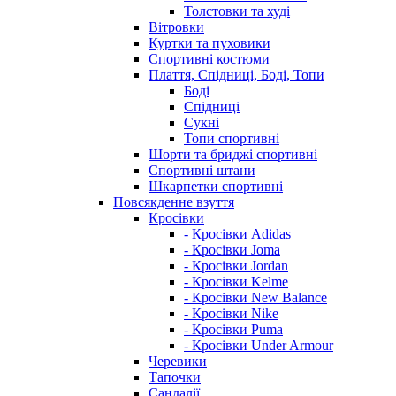
Толстовки та худі
Вітровки
Куртки та пуховики
Спортивні костюми
Плаття, Спідниці, Боді, Топи
Боді
Спідниці
Сукні
Топи спортивні
Шорти та бриджі спортивні
Спортивні штани
Шкарпетки спортивні
Повсякденне взуття
Кросівки
- Кросівки Adidas
- Кросівки Joma
- Кросівки Jordan
- Кросівки Kelme
- Кросівки New Balance
- Кросівки Nike
- Кросівки Puma
- Кросівки Under Armour
Черевики
Тапочки
Сандалії