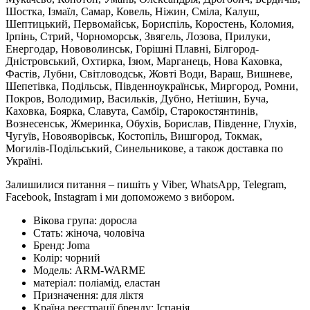
Шостка, Ізмаїл, Самар, Ковель, Ніжин, Сміла, Калуш,
Шептицький, Первомайськ, Бориспіль, Коростень, Коломия,
Ірпінь, Стрий, Чорноморськ, Звягель, Лозова, Прилуки,
Енергодар, Нововолинськ, Горішні Плавні, Білгород-
Дністровський, Охтирка, Ізюм, Марганець, Нова Каховка,
Фастів, Лубни, Світловодськ, Жовті Води, Вараш, Вишневе,
Шепетівка, Подільськ, Південноукраїнськ, Миргород, Ромни,
Покров, Володимир, Васильків, Дубно, Нетішин, Буча,
Каховка, Боярка, Славута, Самбір, Старокостянтинів,
Вознесенськ, Жмеринка, Обухів, Борислав, Південне, Глухів,
Чугуїв, Новояворівськ, Костопіль, Вишгород, Токмак,
Могилів-Подільський, Синельникове, а також доставка по
Україні.
Залишилися питання – пишіть у Viber, WhatsApp, Telegram,
Facebook, Instagram і ми допоможемо з вибором.
Вікова група:
доросла
Стать:
жіноча, чоловіча
Бренд:
Joma
Колір:
чорний
Модель:
ARM-WARME
матеріал:
поліамід, еластан
Призначення:
для ліктя
Країна реєстрації бренду:
Іспанія