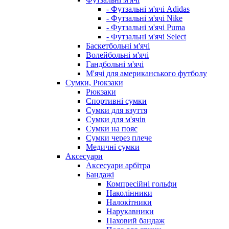
- Футзальні м'ячі Adidas
- Футзальні м'ячі Nike
- Футзальні м'ячі Puma
- Футзальні м'ячі Select
Баскетбольні м'ячі
Волейбольні м'ячі
Гандбольні м'ячі
М'ячі для американського футболу
Сумки, Рюкзаки
Рюкзаки
Спортивні сумки
Сумки для взуття
Сумки для м'ячів
Сумки на пояс
Сумки через плече
Медичні сумки
Аксесуари
Аксесуари арбітра
Бандажі
Компресійні гольфи
Наколінники
Налокітники
Нарукавники
Паховий бандаж