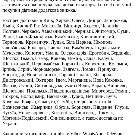
активується накопичувальна дисконтна карта і на всі наступні
покупки діятиме додаткова знижка.
Експрес доставка в Київ, Харків, Одеса, Дніпро, Запоріжжя,
Львів, Кривий Ріг, Миколаїв, Вінниця, Херсон, Чернігів,
Полтава, Черкаси, Хмельницький, Чернівці, Житомир, Суми,
Рівне, Івано-Франківськ, Кам'янське, Кропивницький,
Тернопіль, Кременчук, Луцьк, Біла Церква, Нікополь,
Слов'янськ, Бровари, Павлоград, Кам'янець-Подільський,
Мукачево, Конотоп, Умань, Олександрія, Дрогобич, Бердичів,
Шостка, Ізмаїл, Самар, Ковель, Ніжин, Сміла, Калуш,
Шептицький, Первомайськ, Бориспіль, Коростень, Коломия,
Ірпінь, Стрий, Чорноморськ, Звягель, Лозова, Прилуки,
Енергодар, Нововолинськ, Горішні Плавні, Білгород-
Дністровський, Охтирка, Ізюм, Марганець, Нова Каховка,
Фастів, Лубни, Світловодськ, Жовті Води, Вараш, Вишневе,
Шепетівка, Подільськ, Південноукраїнськ, Миргород, Ромни,
Покров, Володимир, Васильків, Дубно, Нетішин, Буча,
Каховка, Боярка, Славута, Самбір, Старокостянтинів,
Вознесенськ, Жмеринка, Обухів, Борислав, Південне, Глухів,
Чугуїв, Новояворівськ, Костопіль, Вишгород, Токмак,
Могилів-Подільський, Синельникове, а також доставка по
Україні.
Залишилися питання – пишіть у Viber, WhatsApp, Telegram,