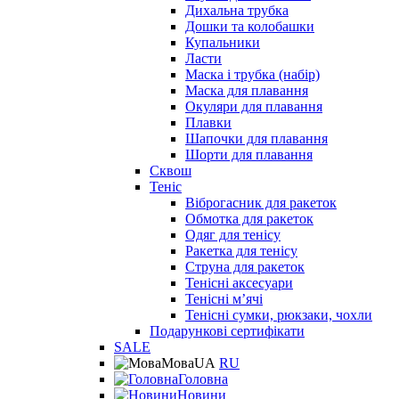
Дихальна трубка
Дошки та колобашки
Купальники
Ласти
Маска і трубка (набір)
Маска для плавання
Окуляри для плавання
Плавки
Шапочки для плавання
Шорти для плавання
Сквош
Теніс
Віброгасник для ракеток
Обмотка для ракеток
Одяг для тенісу
Ракетка для тенісу
Струна для ракеток
Тенісні аксесуари
Тенісні мʼячі
Тенісні сумки, рюкзаки, чохли
Подарункові сертифікати
SALE
Мова
UA
RU
Головна
Новини