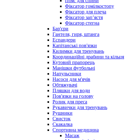
Пояс для спини
Фіксатор гомілкостопу
Фіксатор для плеча
Фіксатор запʼястя
Фіксатор стегна
Бар'єри
Гантеля, гиря, штанга
Еспандери
Капітанські пов'язки
Килимки для тренувань
Координаційні драбини та кільця
Кутовий прапорець
Манішки футбольні
Напульсники
Насоси для м'ячів
Обтяжувачі
Пляшки для води
Пов'язки на голову
Ролик для преса
Рукавички для тренувань
Рушники
Свисток
Скакалка
Спортивна медицина
Масаж