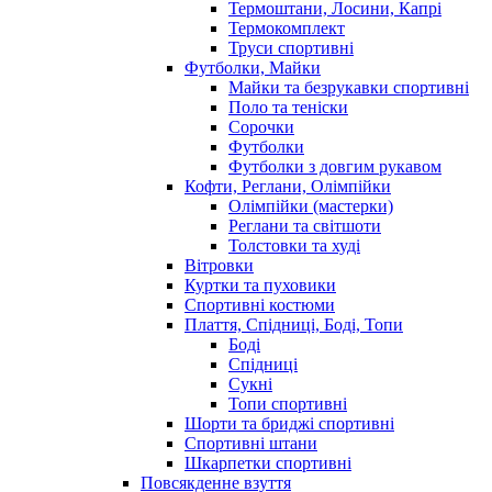
Термоштани, Лосини, Капрі
Термокомплект
Труси спортивні
Футболки, Майки
Майки та безрукавки спортивні
Поло та теніски
Сорочки
Футболки
Футболки з довгим рукавом
Кофти, Реглани, Олімпійки
Олімпійки (мастерки)
Реглани та світшоти
Толстовки та худі
Вітровки
Куртки та пуховики
Спортивні костюми
Плаття, Спідниці, Боді, Топи
Боді
Спідниці
Сукні
Топи спортивні
Шорти та бриджі спортивні
Спортивні штани
Шкарпетки спортивні
Повсякденне взуття