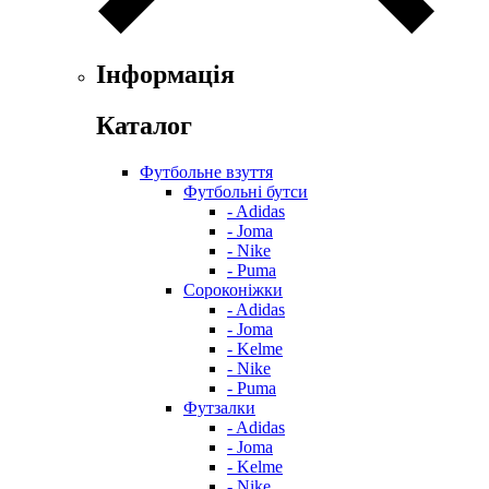
Інформація
Каталог
Футбольне взуття
Футбольні бутси
- Adidas
- Joma
- Nike
- Puma
Сороконіжки
- Adidas
- Joma
- Kelme
- Nike
- Puma
Футзалки
- Adidas
- Joma
- Kelme
- Nike