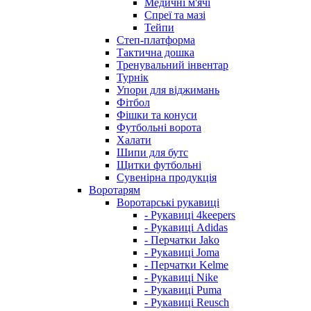
Медичні м'ячі
Спреї та мазі
Тейпи
Степ-платформа
Тактична дошка
Тренувальний інвентар
Турнік
Упори для віджимань
Фітбол
Фішки та конуси
Футбольні ворота
Халати
Шипи для бутс
Щитки футбольні
Сувенірна продукція
Воротарям
Воротарські рукавиці
- Рукавиці 4keepers
- Рукавиці Adidas
- Перчатки Jako
- Рукавиці Joma
- Перчатки Kelme
- Рукавиці Nike
- Рукавиці Puma
- Рукавиці Reusch