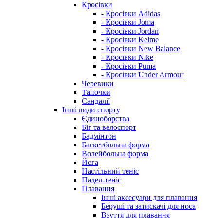
Кросівки
- Кросівки Adidas
- Кросівки Joma
- Кросівки Jordan
- Кросівки Kelme
- Кросівки New Balance
- Кросівки Nike
- Кросівки Puma
- Кросівки Under Armour
Черевики
Тапочки
Сандалії
Інші види спорту
Єдиноборства
Біг та велоспорт
Бадмінтон
Баскетбольна форма
Волейбольна форма
Йога
Настільний теніс
Падел-теніс
Плавання
Інші аксесуари для плавання
Беруші та затискачі для носа
Взуття для плавання