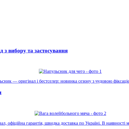
 з вибору та застосування
сник — оригінал і бестселер: новинка сезону з чудовою фіксаціє
и
л, офіційна гарантія, швидка доставка по Україні. В наявності м