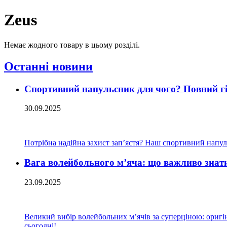
Zeus
Немає жодного товару в цьому розділі.
Останні новини
Спортивний напульсник для чого? Повний гід
30.09.2025
Потрібна надійна захист зап’ястя? Наш спортивний напуль
Вага волейбольного м’яча: що важливо знат
23.09.2025
Великий вибір волейбольних м’ячів за суперціною: оригіна
сьогодні!