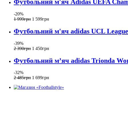
Футбольний м'яч Adidas UEFA Champ
-20%
1 999
грн
1 599
грн
Футбольний м'яч adidas UCL League 
-39%
2 390
грн
1 450
грн
Футбольний м’яч adidas Trionda Wor
-32%
2 485
грн
1 699
грн