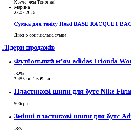
Круче, чем Трионда!
Марина
28.07.2026
Сумка для тенісу Head BASE RACQUET BAG 
Дійсно оригінальна сумка.
Лідери продажів
Футбольний м’яч adidas Trionda Wor
-32%
2 485
грн
1 699
грн
Пластикові шипи для бутс Nike Fir
590
грн
Змінні пластикові шипи для бутс Ad
-8%