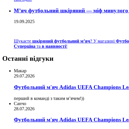
М’яч футбольний шкіряний — міф минулого 
19.09.2025
Шукаєте
шкіряний футбольний м’яч
? У магазині
Футбо
Суперціна
та
в наявності
!
Останні відгуки
Макар
29.07.2026
Футбольний м'яч Adidas UEFA Champions Lea
перший в команді з таким мʼячем!))
Санчо
28.07.2026
Футбольний м'яч Adidas UEFA Champions Lea