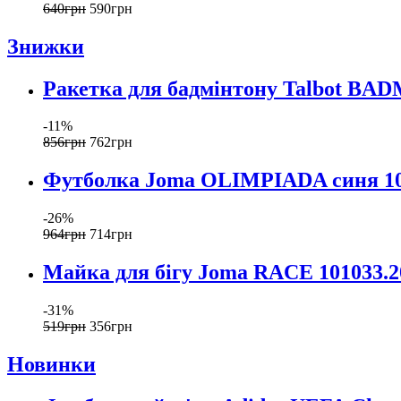
640
грн
590
грн
Знижки
Ракетка для бадмінтону Talbot B
-11%
856
грн
762
грн
Футболка Joma OLIMPIADA синя 10
-26%
964
грн
714
грн
Майка для бігу Joma RACE 101033.2
-31%
519
грн
356
грн
Новинки