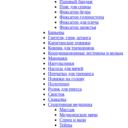
Паховый бандаж
Пояс для спины
Фиксатор бедра
Фиксатор голеностопа
Фиксатор для плеча
Фиксатор запястья
Барьеры
Гантеля, гиря, штанга
Капитанские повязки
Коврик для тренировок
Координационные лестницы и кольца
Манишки
Напульсники
Насосы для мячей
Перчатки для тренинга
Повязки на голову
Полотенце
Ролик для пресса
Свисток
Скакалка
Спортивная медицина
Массаж
Медицинские мячи
Спреи и мази
Тейпы