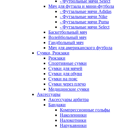
- Футбольные мячи Select
Мяч для футзала и мини-футбола
- Футзальные мячи Adidas
- Футзальные мячи Nike
- Футзальные мячи Puma
- Футзальные мячи Select
Баскетбольный мяч
Волейбольный мяч
Гандбольный мяч
Мяч для американского футбола
Сумки, Рюкзаки
Рюкзаки
Спортивные сумки
Сумки для мячей
Сумки для обуви
Сумки на пояс
Сумки через плечо
Медицинские сумки
Аксессуары
Аксессуары арбитра
Бандажи
Компрессионные гольфы
Наколенники
Налокотники
Нарукавники