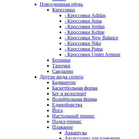
Повседневная обувь
Кроссовки
- Кроссовки Adidas
- Кроссовки Joma
- Кроссовки Jordan
- Кроссовки Kelme
- Кроссовки New Balance
- Кроссовки Nike
- Кроссовки Puma
- Кроссовки Under Armour
Ботинки
Тапочки
Сандалии
Другие виды спорта
Бадминтон
Баскетбольная форма
Бег и велоспорт
Волейбольная форма
Единоборства
Йога
Настольный теннис
Падел-теннис
Плавание
Аквашузы
Аксессуары для плавания