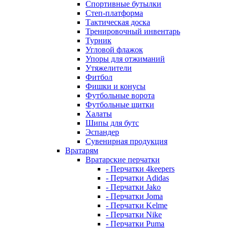
Спортивные бутылки
Степ-платформа
Тактическая доска
Тренировочный инвентарь
Турник
Угловой флажок
Упоры для отжиманий
Утяжелители
Фитбол
Фишки и конусы
Футбольные ворота
Футбольные щитки
Халаты
Шипы для бутс
Эспандер
Сувенирная продукция
Вратарям
Вратарские перчатки
- Перчатки 4keepers
- Перчатки Adidas
- Перчатки Jako
- Перчатки Joma
- Перчатки Kelme
- Перчатки Nike
- Перчатки Puma