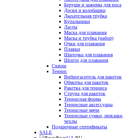
Беруши и зажимы для носа
Доски и колобашки
Дыхательная трубка
Купальники
Ласты
Маска для плавания
Маска и трубка (набор)
Очки для плавания
Плавки
Шапочка для плавания
Шорти для плавания
Сквош
Теннис
Виброгаситель для ракеток
Обмотка для ракеток
Ракетка для тенниса
Струна для ракеток
Теннисная форма
Теннисные аксессуары
Теннисные мячи
Теннисные сумки, рюкзаки,
чехлы
Подарочные сертификаты
SALE
Язык
UA
RU