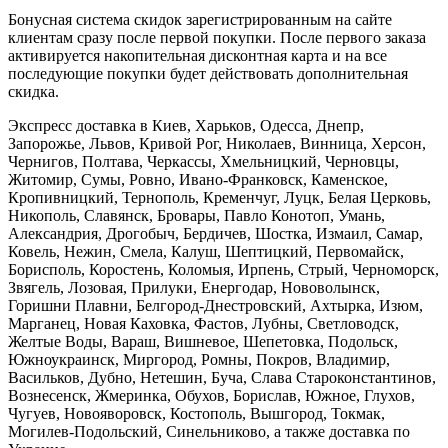
Бонусная система скидок зарегистрированным на сайте
клиентам сразу после первой покупки. После первого заказа
активируется накопительная дисконтная карта и на все
последующие покупки будет действовать дополнительная
скидка.
Экспресс доставка в Киев, Харьков, Одесса, Днепр,
Запорожье, Львов, Кривой Рог, Николаев, Винница, Херсон,
Чернигов, Полтава, Черкассы, Хмельницкий, Черновцы,
Житомир, Сумы, Ровно, Ивано-Франковск, Каменское,
Кропивницкий, Тернополь, Кременчуг, Луцк, Белая Церковь,
Никополь, Славянск, Бровары, Павло Конотоп, Умань,
Александрия, Дрогобыч, Бердичев, Шостка, Измаил, Самар,
Ковель, Нежин, Смела, Калуш, Шептицкий, Первомайск,
Борисполь, Коростень, Коломыя, Ирпень, Стрый, Черноморск,
Звягель, Лозовая, Прилуки, Енергодар, Нововолынск,
Горишни Плавни, Белгород-Днестровский, Ахтырка, Изюм,
Марганец, Новая Каховка, Фастов, Лубны, Светловодск,
Желтые Воды, Вараш, Вишневое, Шепетовка, Подольск,
Южноукраинск, Миргород, Ромны, Покров, Владимир,
Васильков, Дубно, Нетешин, Буча, Слава Староконстантинов,
Вознесенск, Жмеринка, Обухов, Борислав, Южное, Глухов,
Чугуев, Новояворовск, Костополь, Вышгород, Токмак,
Могилев-Подольский, Синельниково, а также доставка по