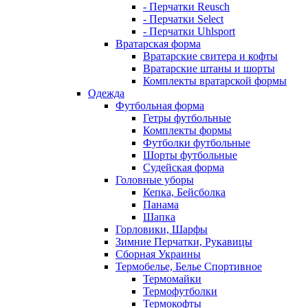
- Перчатки Reusch
- Перчатки Select
- Перчатки Uhlsport
Вратарская форма
Вратарские свитера и кофты
Вратарские штаны и шорты
Комплекты вратарской формы
Одежда
Футбольная форма
Гетры футбольные
Комплекты формы
Футболки футбольные
Шорты футбольные
Судейская форма
Головные уборы
Кепка, Бейсболка
Панама
Шапка
Горловики, Шарфы
Зимние Перчатки, Рукавицы
Сборная Украины
Термобелье, Белье Спортивное
Термомайки
Термофутболки
Термокофты