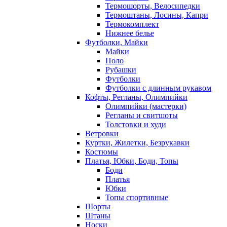
Термошорты, Велосипедки
Термоштаны, Лосины, Капри
Термокомплект
Нижнее белье
Футболки, Майки
Майки
Поло
Рубашки
Футболки
Футболки с длинным рукавом
Кофты, Регланы, Олимпийки
Олимпийки (мастерки)
Регланы и свитшоты
Толстовки и худи
Ветровки
Куртки, Жилетки, Безрукавки
Костюмы
Платья, Юбки, Боди, Топы
Боди
Платья
Юбки
Топы спортивные
Шорты
Штаны
Носки