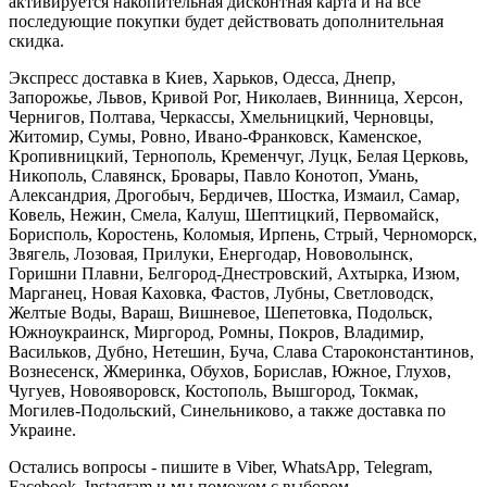
активируется накопительная дисконтная карта и на все
последующие покупки будет действовать дополнительная
скидка.
Экспресс доставка в Киев, Харьков, Одесса, Днепр,
Запорожье, Львов, Кривой Рог, Николаев, Винница, Херсон,
Чернигов, Полтава, Черкассы, Хмельницкий, Черновцы,
Житомир, Сумы, Ровно, Ивано-Франковск, Каменское,
Кропивницкий, Тернополь, Кременчуг, Луцк, Белая Церковь,
Никополь, Славянск, Бровары, Павло Конотоп, Умань,
Александрия, Дрогобыч, Бердичев, Шостка, Измаил, Самар,
Ковель, Нежин, Смела, Калуш, Шептицкий, Первомайск,
Борисполь, Коростень, Коломыя, Ирпень, Стрый, Черноморск,
Звягель, Лозовая, Прилуки, Енергодар, Нововолынск,
Горишни Плавни, Белгород-Днестровский, Ахтырка, Изюм,
Марганец, Новая Каховка, Фастов, Лубны, Светловодск,
Желтые Воды, Вараш, Вишневое, Шепетовка, Подольск,
Южноукраинск, Миргород, Ромны, Покров, Владимир,
Васильков, Дубно, Нетешин, Буча, Слава Староконстантинов,
Вознесенск, Жмеринка, Обухов, Борислав, Южное, Глухов,
Чугуев, Новояворовск, Костополь, Вышгород, Токмак,
Могилев-Подольский, Синельниково, а также доставка по
Украине.
Остались вопросы - пишите в Viber, WhatsApp, Telegram,
Facebook, Instagram и мы поможем с выбором.