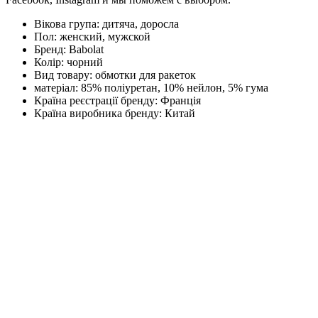
Вікова група:
дитяча, доросла
Пол:
женский, мужской
Бренд:
Babolat
Колір:
чорний
Вид товару:
обмотки для ракеток
матеріал:
85% поліуретан, 10% нейлон, 5% гума
Країна реєстрації бренду:
Франція
Країна виробника бренду:
Китай