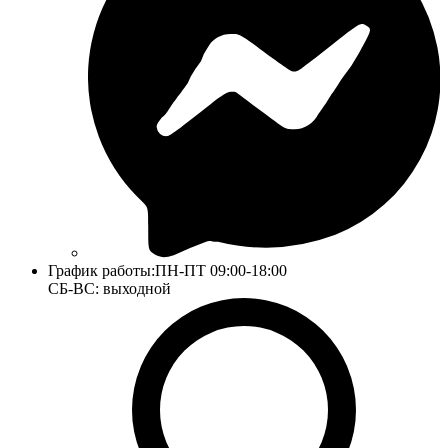
График работы:
ПН-ПТ 09:00-18:00
СБ-ВС: выходной