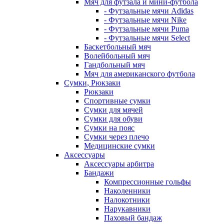
Мяч для футзала и мини-футбола
- Футзальные мячи Adidas
- Футзальные мячи Nike
- Футзальные мячи Puma
- Футзальные мячи Select
Баскетбольный мяч
Волейбольный мяч
Гандбольный мяч
Мяч для американского футбола
Сумки, Рюкзаки
Рюкзаки
Спортивные сумки
Сумки для мячей
Сумки для обуви
Сумки на пояс
Сумки через плечо
Медицинские сумки
Аксессуары
Аксессуары арбитра
Бандажи
Компрессионные гольфы
Наколенники
Налокотники
Нарукавники
Паховый бандаж