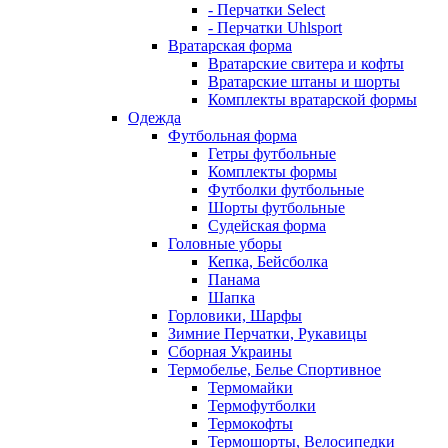
- Перчатки Select
- Перчатки Uhlsport
Вратарская форма
Вратарские свитера и кофты
Вратарские штаны и шорты
Комплекты вратарской формы
Одежда
Футбольная форма
Гетры футбольные
Комплекты формы
Футболки футбольные
Шорты футбольные
Судейская форма
Головные уборы
Кепка, Бейсболка
Панама
Шапка
Горловики, Шарфы
Зимние Перчатки, Рукавицы
Сборная Украины
Термобелье, Белье Спортивное
Термомайки
Термофутболки
Термокофты
Термошорты, Велосипедки