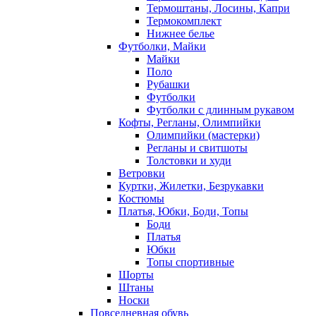
Термоштаны, Лосины, Капри
Термокомплект
Нижнее белье
Футболки, Майки
Майки
Поло
Рубашки
Футболки
Футболки с длинным рукавом
Кофты, Регланы, Олимпийки
Олимпийки (мастерки)
Регланы и свитшоты
Толстовки и худи
Ветровки
Куртки, Жилетки, Безрукавки
Костюмы
Платья, Юбки, Боди, Топы
Боди
Платья
Юбки
Топы спортивные
Шорты
Штаны
Носки
Повседневная обувь