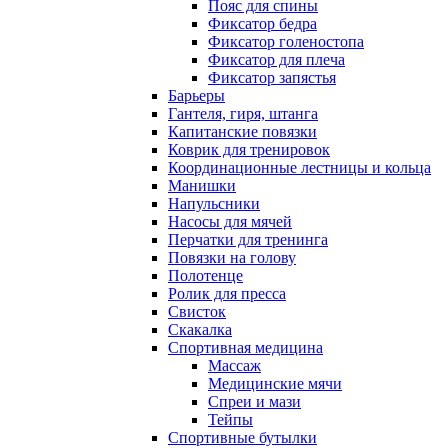
Пояс для спины
Фиксатор бедра
Фиксатор голеностопа
Фиксатор для плеча
Фиксатор запястья
Барьеры
Гантеля, гиря, штанга
Капитанские повязки
Коврик для тренировок
Координационные лестницы и кольца
Манишки
Напульсники
Насосы для мячей
Перчатки для тренинга
Повязки на голову
Полотенце
Ролик для пресса
Свисток
Скакалка
Спортивная медицина
Массаж
Медицинские мячи
Спреи и мази
Тейпы
Спортивные бутылки