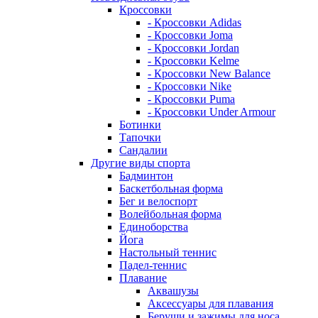
Кроссовки
- Кроссовки Adidas
- Кроссовки Joma
- Кроссовки Jordan
- Кроссовки Kelme
- Кроссовки New Balance
- Кроссовки Nike
- Кроссовки Puma
- Кроссовки Under Armour
Ботинки
Тапочки
Сандалии
Другие виды спорта
Бадминтон
Баскетбольная форма
Бег и велоспорт
Волейбольная форма
Единоборства
Йога
Настольный теннис
Падел-теннис
Плавание
Аквашузы
Аксессуары для плавания
Беруши и зажимы для носа