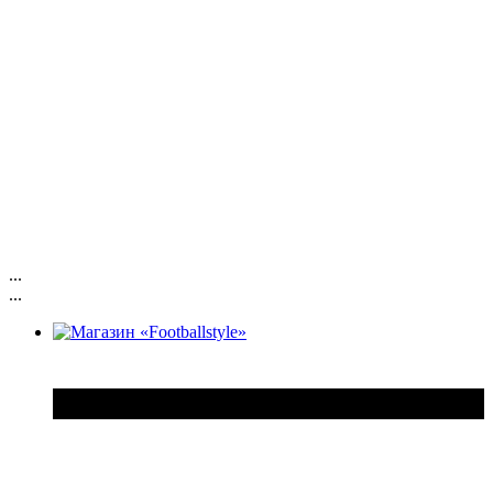
...
...