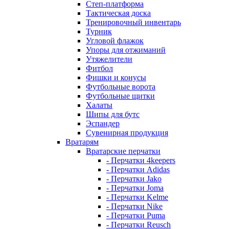
Степ-платформа
Тактическая доска
Тренировочный инвентарь
Турник
Угловой флажок
Упоры для отжиманий
Утяжелители
Фитбол
Фишки и конусы
Футбольные ворота
Футбольные щитки
Халаты
Шипы для бутс
Эспандер
Сувенирная продукция
Вратарям
Вратарские перчатки
- Перчатки 4keepers
- Перчатки Adidas
- Перчатки Jako
- Перчатки Joma
- Перчатки Kelme
- Перчатки Nike
- Перчатки Puma
- Перчатки Reusch