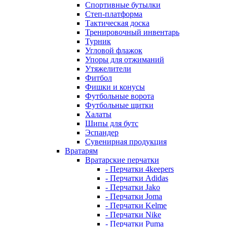
Спортивные бутылки
Степ-платформа
Тактическая доска
Тренировочный инвентарь
Турник
Угловой флажок
Упоры для отжиманий
Утяжелители
Фитбол
Фишки и конусы
Футбольные ворота
Футбольные щитки
Халаты
Шипы для бутс
Эспандер
Сувенирная продукция
Вратарям
Вратарские перчатки
- Перчатки 4keepers
- Перчатки Adidas
- Перчатки Jako
- Перчатки Joma
- Перчатки Kelme
- Перчатки Nike
- Перчатки Puma