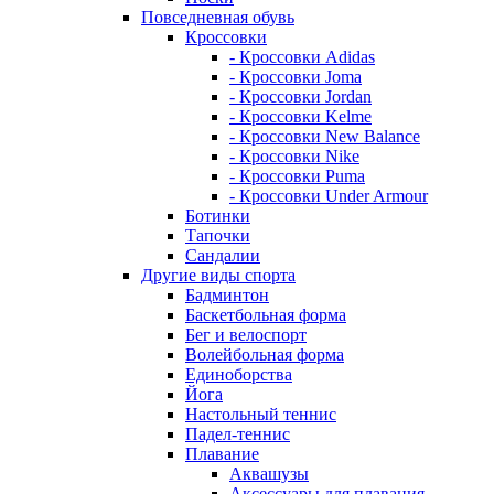
Повседневная обувь
Кроссовки
- Кроссовки Adidas
- Кроссовки Joma
- Кроссовки Jordan
- Кроссовки Kelme
- Кроссовки New Balance
- Кроссовки Nike
- Кроссовки Puma
- Кроссовки Under Armour
Ботинки
Тапочки
Сандалии
Другие виды спорта
Бадминтон
Баскетбольная форма
Бег и велоспорт
Волейбольная форма
Единоборства
Йога
Настольный теннис
Падел-теннис
Плавание
Аквашузы
Аксессуары для плавания