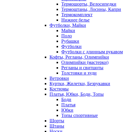
Термошорты, Велосипедки
Термоштаны, Лосины, Капри
Термокомплект
Нижнее белье
Футболки, Майки
Майки
Поло
Рубашки
Футболки
Футболки с длинным рукавом
Кофты, Регланы, Олимпийки
Олимпийки (мастерки)
Регланы и свитшоты
Толстовки и худи
Ветровки
Куртки, Жилетки, Безрукавки
Костюмы
Платья, Юбки, Боди, Топы
Боди
Платья
Юбки
Топы спортивные
Шорты
Штаны
Носки