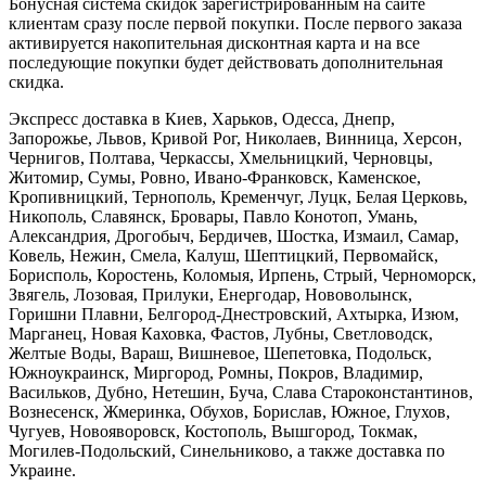
Бонусная система скидок зарегистрированным на сайте
клиентам сразу после первой покупки. После первого заказа
активируется накопительная дисконтная карта и на все
последующие покупки будет действовать дополнительная
скидка.
Экспресс доставка в Киев, Харьков, Одесса, Днепр,
Запорожье, Львов, Кривой Рог, Николаев, Винница, Херсон,
Чернигов, Полтава, Черкассы, Хмельницкий, Черновцы,
Житомир, Сумы, Ровно, Ивано-Франковск, Каменское,
Кропивницкий, Тернополь, Кременчуг, Луцк, Белая Церковь,
Никополь, Славянск, Бровары, Павло Конотоп, Умань,
Александрия, Дрогобыч, Бердичев, Шостка, Измаил, Самар,
Ковель, Нежин, Смела, Калуш, Шептицкий, Первомайск,
Борисполь, Коростень, Коломыя, Ирпень, Стрый, Черноморск,
Звягель, Лозовая, Прилуки, Енергодар, Нововолынск,
Горишни Плавни, Белгород-Днестровский, Ахтырка, Изюм,
Марганец, Новая Каховка, Фастов, Лубны, Светловодск,
Желтые Воды, Вараш, Вишневое, Шепетовка, Подольск,
Южноукраинск, Миргород, Ромны, Покров, Владимир,
Васильков, Дубно, Нетешин, Буча, Слава Староконстантинов,
Вознесенск, Жмеринка, Обухов, Борислав, Южное, Глухов,
Чугуев, Новояворовск, Костополь, Вышгород, Токмак,
Могилев-Подольский, Синельниково, а также доставка по
Украине.