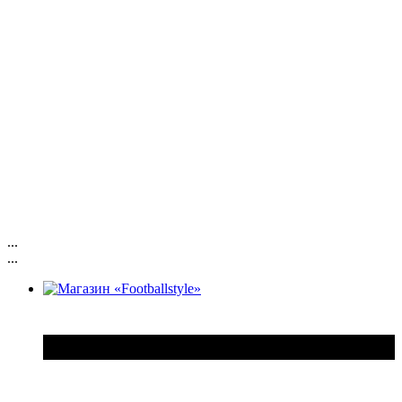
...
...