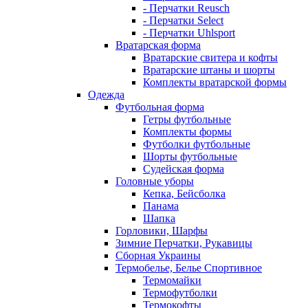
- Перчатки Reusch
- Перчатки Select
- Перчатки Uhlsport
Вратарская форма
Вратарские свитера и кофты
Вратарские штаны и шорты
Комплекты вратарской формы
Одежда
Футбольная форма
Гетры футбольные
Комплекты формы
Футболки футбольные
Шорты футбольные
Судейская форма
Головные уборы
Кепка, Бейсболка
Панама
Шапка
Горловики, Шарфы
Зимние Перчатки, Рукавицы
Сборная Украины
Термобелье, Белье Спортивное
Термомайки
Термофутболки
Термокофты