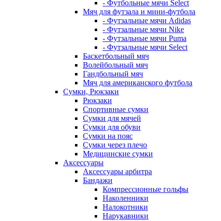
- Футбольные мячи Select
Мяч для футзала и мини-футбола
- Футзальные мячи Adidas
- Футзальные мячи Nike
- Футзальные мячи Puma
- Футзальные мячи Select
Баскетбольный мяч
Волейбольный мяч
Гандбольный мяч
Мяч для американского футбола
Сумки, Рюкзаки
Рюкзаки
Спортивные сумки
Сумки для мячей
Сумки для обуви
Сумки на пояс
Сумки через плечо
Медицинские сумки
Аксессуары
Аксессуары арбитра
Бандажи
Компрессионные гольфы
Наколенники
Налокотники
Нарукавники