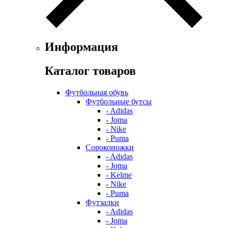
Информация
Каталог товаров
Футбольная обувь
Футбольные бутсы
- Adidas
- Joma
- Nike
- Puma
Сороконожки
- Adidas
- Joma
- Kelme
- Nike
- Puma
Футзалки
- Adidas
- Joma