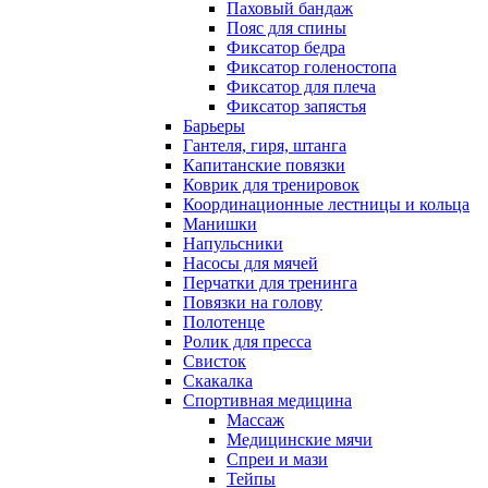
Паховый бандаж
Пояс для спины
Фиксатор бедра
Фиксатор голеностопа
Фиксатор для плеча
Фиксатор запястья
Барьеры
Гантеля, гиря, штанга
Капитанские повязки
Коврик для тренировок
Координационные лестницы и кольца
Манишки
Напульсники
Насосы для мячей
Перчатки для тренинга
Повязки на голову
Полотенце
Ролик для пресса
Свисток
Скакалка
Спортивная медицина
Массаж
Медицинские мячи
Спреи и мази
Тейпы