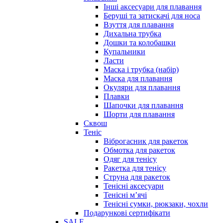
Інші аксесуари для плавання
Беруші та затискачі для носа
Взуття для плавання
Дихальна трубка
Дошки та колобашки
Купальники
Ласти
Маска і трубка (набір)
Маска для плавання
Окуляри для плавання
Плавки
Шапочки для плавання
Шорти для плавання
Сквош
Теніс
Віброгасник для ракеток
Обмотка для ракеток
Одяг для тенісу
Ракетка для тенісу
Струна для ракеток
Тенісні аксесуари
Тенісні мʼячі
Тенісні сумки, рюкзаки, чохли
Подарункові сертифікати
SALE