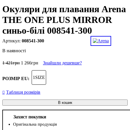
Окуляри для плавання Arena
THE ONE PLUS MIRROR
синьо-білі 008541-300
008541-300
В наявності
1 421
грн
1 266
грн
Знайшли дешевше?
1SIZE
РОЗМІР EU:
Таблиця розмірів
В кошик
Захист покупки
Оригінальна продукція