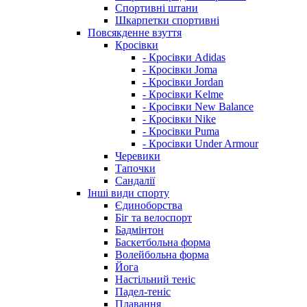
Спортивні штани
Шкарпетки спортивні
Повсякденне взуття
Кросівки
- Кросівки Adidas
- Кросівки Joma
- Кросівки Jordan
- Кросівки Kelme
- Кросівки New Balance
- Кросівки Nike
- Кросівки Puma
- Кросівки Under Armour
Черевики
Тапочки
Сандалії
Інші види спорту
Єдиноборства
Біг та велоспорт
Бадмінтон
Баскетбольна форма
Волейбольна форма
Йога
Настільний теніс
Падел-теніс
Плавання