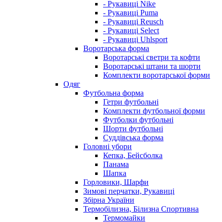
- Рукавиці Nike
- Рукавиці Puma
- Рукавиці Reusch
- Рукавиці Select
- Рукавиці Uhlsport
Воротарська форма
Воротарські светри та кофти
Воротарські штани та шорти
Комплекти воротарської форми
Одяг
Футбольна форма
Гетри футбольні
Комплекти футбольної форми
Футболки футбольні
Шорти футбольні
Суддівська форма
Головні убори
Кепка, Бейсболка
Панама
Шапка
Горловики, Шарфи
Зимові перчатки, Рукавиці
Збірна України
Термобілизна, Білизна Спортивна
Термомайки