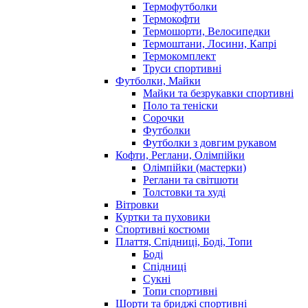
Термофутболки
Термокофти
Термошорти, Велосипедки
Термоштани, Лосини, Капрі
Термокомплект
Труси спортивні
Футболки, Майки
Майки та безрукавки спортивні
Поло та теніски
Сорочки
Футболки
Футболки з довгим рукавом
Кофти, Реглани, Олімпійки
Олімпійки (мастерки)
Реглани та світшоти
Толстовки та худі
Вітровки
Куртки та пуховики
Спортивні костюми
Плаття, Спідниці, Боді, Топи
Боді
Спідниці
Сукні
Топи спортивні
Шорти та бриджі спортивні