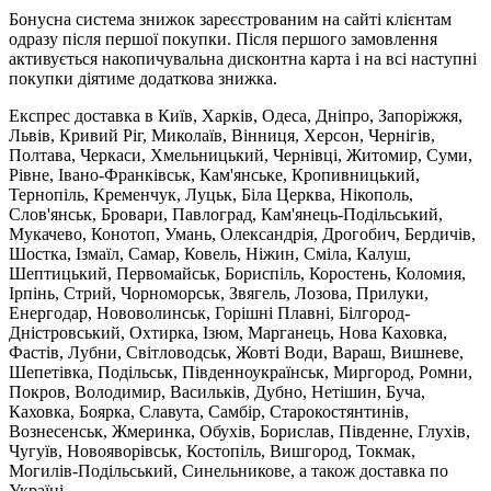
Бонусна система знижок зареєстрованим на сайті клієнтам
одразу після першої покупки. Після першого замовлення
активується накопичувальна дисконтна карта і на всі наступні
покупки діятиме додаткова знижка.
Експрес доставка в Київ, Харків, Одеса, Дніпро, Запоріжжя,
Львів, Кривий Ріг, Миколаїв, Вінниця, Херсон, Чернігів,
Полтава, Черкаси, Хмельницький, Чернівці, Житомир, Суми,
Рівне, Івано-Франківськ, Кам'янське, Кропивницький,
Тернопіль, Кременчук, Луцьк, Біла Церква, Нікополь,
Слов'янськ, Бровари, Павлоград, Кам'янець-Подільський,
Мукачево, Конотоп, Умань, Олександрія, Дрогобич, Бердичів,
Шостка, Ізмаїл, Самар, Ковель, Ніжин, Сміла, Калуш,
Шептицький, Первомайськ, Бориспіль, Коростень, Коломия,
Ірпінь, Стрий, Чорноморськ, Звягель, Лозова, Прилуки,
Енергодар, Нововолинськ, Горішні Плавні, Білгород-
Дністровський, Охтирка, Ізюм, Марганець, Нова Каховка,
Фастів, Лубни, Світловодськ, Жовті Води, Вараш, Вишневе,
Шепетівка, Подільськ, Південноукраїнськ, Миргород, Ромни,
Покров, Володимир, Васильків, Дубно, Нетішин, Буча,
Каховка, Боярка, Славута, Самбір, Старокостянтинів,
Вознесенськ, Жмеринка, Обухів, Борислав, Південне, Глухів,
Чугуїв, Новояворівськ, Костопіль, Вишгород, Токмак,
Могилів-Подільський, Синельникове, а також доставка по
Україні.