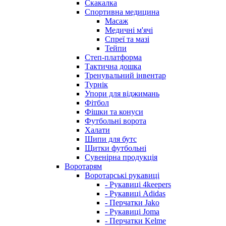
Скакалка
Спортивна медицина
Масаж
Медичні м'ячі
Спреї та мазі
Тейпи
Степ-платформа
Тактична дошка
Тренувальний інвентар
Турнік
Упори для віджимань
Фітбол
Фішки та конуси
Футбольні ворота
Халати
Шипи для бутс
Щитки футбольні
Сувенірна продукція
Воротарям
Воротарські рукавиці
- Рукавиці 4keepers
- Рукавиці Adidas
- Перчатки Jako
- Рукавиці Joma
- Перчатки Kelme