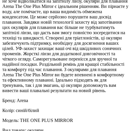
не хоче відволікатися на запітнілу лінзу, окуляри для плавання
Arena The One Plus Mirror є ідеальним рішенням. Ви пірнаєте у
воду, але помічаєте, що ваша видимість обмежена
конденсатом. Це може серйозно порушити ваш досвід
плавання. Завдяки новій технології захисту від запотівання
цих окулярів для плавання вас більше не турбуватимуть
запітнілі лінзи, що дасть вам змогу повністю зосередитися на
техніці та швидкості. Створені для тріатлоністів, ці окуляри
забезпечують підтримку, необхідну для досягнення ваших
цілей. УФ-захист захищає ваші очі від шкідливих сонячних
променів. Жорсткі лінзи для додаткової довговічності та
чіткого огляду. Саморегульоване перенісся для зручної та
надійної посадки. Роздільний ремінь для кращої стабільності
та комфорту під час плавання. З окулярами для плавання
Arena The One Plus Mirror ви будете впевнені в комфортному
та ефективному плаванні. Ідеально підходять як для
тренувань, так і для змагань, ці окуляри допоможуть вам
вивести ваші плавальні результати на новий рівень.
Бренд: Arena
Колір: синій/білий
Модель: THE ONE PLUS MIRROR
Вид товару: окуляри