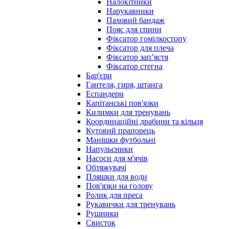
Налокітники
Нарукавники
Паховий бандаж
Пояс для спини
Фіксатор гомілкостопу
Фіксатор для плеча
Фіксатор запʼястя
Фіксатор стегна
Бар'єри
Гантеля, гиря, штанга
Еспандери
Капітанські пов'язки
Килимки для тренувань
Координаційні драбини та кільця
Кутовий прапорець
Манішки футбольні
Напульсники
Насоси для м'ячів
Обтяжувачі
Пляшки для води
Пов'язки на голову
Ролик для преса
Рукавички для тренувань
Рушники
Свисток