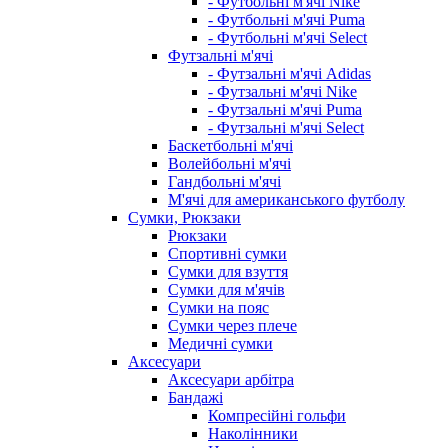
- Футбольні м'ячі Nike
- Футбольні м'ячі Puma
- Футбольні м'ячі Select
Футзальні м'ячі
- Футзальні м'ячі Adidas
- Футзальні м'ячі Nike
- Футзальні м'ячі Puma
- Футзальні м'ячі Select
Баскетбольні м'ячі
Волейбольні м'ячі
Гандбольні м'ячі
М'ячі для американського футболу
Сумки, Рюкзаки
Рюкзаки
Спортивні сумки
Сумки для взуття
Сумки для м'ячів
Сумки на пояс
Сумки через плече
Медичні сумки
Аксесуари
Аксесуари арбітра
Бандажі
Компресійні гольфи
Наколінники