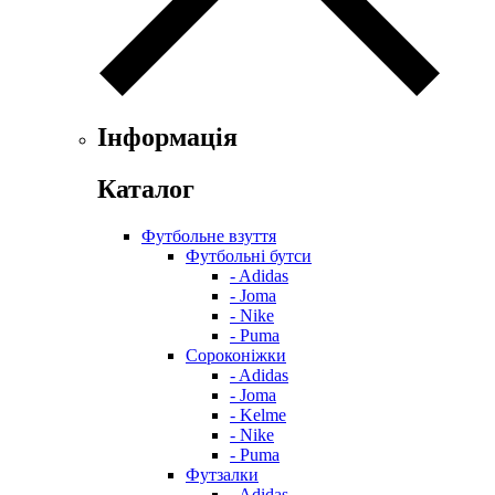
Інформація
Каталог
Футбольне взуття
Футбольні бутси
- Adidas
- Joma
- Nike
- Puma
Сороконіжки
- Adidas
- Joma
- Kelme
- Nike
- Puma
Футзалки
- Adidas