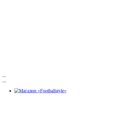
...
...