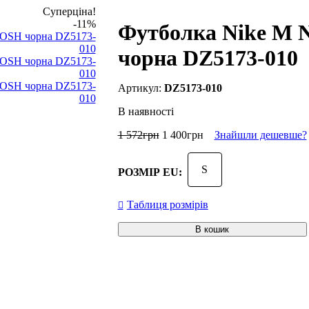
Суперціна!
-11%
Футболка Nike 
чорна DZ5173-010
DZ5173-010
В наявності
1 572
грн
1 400
грн
Знайшли дешевше?
S
РОЗМІР EU:
Таблиця розмірів
В кошик