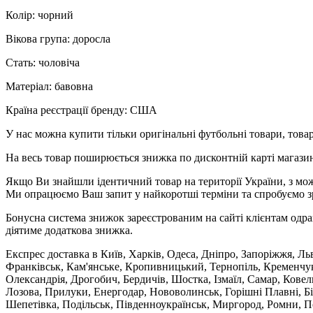
Колір: чорний
Вікова група: доросла
Стать: чоловіча
Матеріал: бавовна
Країна реєстрації бренду: США
У нас можна купити тільки оригінальні футбольні товари, товар
На весь товар поширюється знижка по дисконтній карті магазину
Якщо Ви знайшли ідентичний товар на території України, з мож
Ми опрацюємо Ваш запит у найкоротші терміни та спробуємо з
Бонусна система знижок зареєстрованим на сайті клієнтам одра
діятиме додаткова знижка.
Експрес доставка в Київ, Харків, Одеса, Дніпро, Запоріжжя, Ль
Франківськ, Кам'янське, Кропивницький, Тернопіль, Кременчук,
Олександрія, Дрогобич, Бердичів, Шостка, Ізмаїл, Самар, Кове
Лозова, Прилуки, Енергодар, Нововолинськ, Горішні Плавні, Б
Шепетівка, Подільськ, Південноукраїнськ, Миргород, Ромни, По