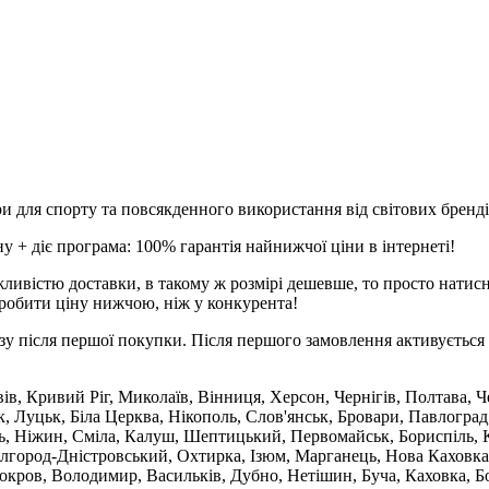
и для спорту та повсякденного використання від світових брендів
 + діє програма: 100% гарантія найнижчої ціни в інтернеті!
ливістю доставки, в такому ж розмірі дешевше, то просто натис
робити ціну нижчою, ніж у конкурента!
зу після першої покупки. Після першого замовлення активується 
вів, Кривий Ріг, Миколаїв, Вінниця, Херсон, Чернігів, Полтава,
 Луцьк, Біла Церква, Нікополь, Слов'янськ, Бровари, Павлоград
ль, Ніжин, Сміла, Калуш, Шептицький, Первомайськ, Бориспіль, К
ілгород-Дністровський, Охтирка, Ізюм, Марганець, Нова Каховка
кров, Володимир, Васильків, Дубно, Нетішин, Буча, Каховка, Бо